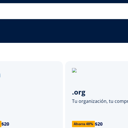
.org
Tu organización, tu com
$20
$20
Ahorra 48%