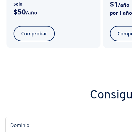
$
1
Solo
/año
$
50
/año
por 1 año
Comprobar
Compr
Consigue
Dominio