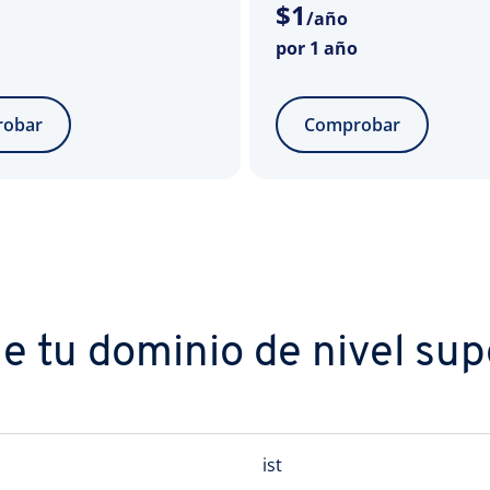
$
1
/año
por 1 año
obar
Comprobar
 tu dominio de nivel supe
ist