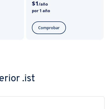
$
1
/año
por 1 año
Comprobar
rior .ist