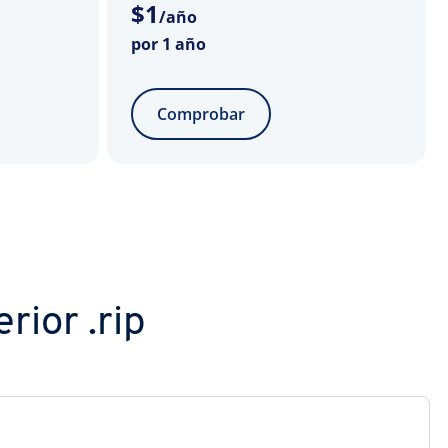
$
1
/año
por 1 año
Comprobar
rior .rip