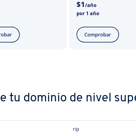
$
1
/año
por 1 año
obar
Comprobar
 tu dominio de nivel supe
rip