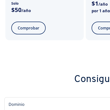
$
1
Solo
/año
$
50
/año
por 1 año
Comprobar
Compr
Consigue
Dominio