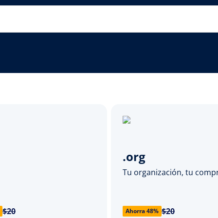
.org
Tu organización, tu com
$20
$20
Ahorra 48%