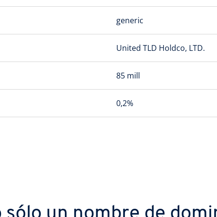
generic
United TLD Holdco, LTD.
85 mill
0,2%
 sólo un nombre de domi