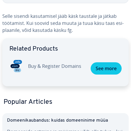
Selle sisendi ka­su­ta­misel jääb käsk taustale ja jätkab
töötamist. Kui soovid seda muuta ja tuua käsu taas esi­
plaa­nile, võid kasutada käsku fg.
Go to Main Menu
Related Products
Buy & Register Domains
See more
Popular Articles
Do­mee­ni­kau­ban­dus: kuidas do­mee­ninime müüa