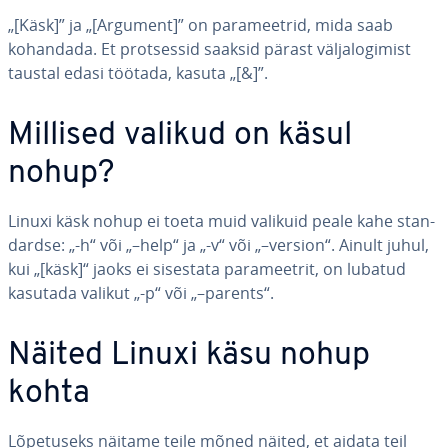
„[Käsk]” ja „[Argument]” on pa­ra­meet­rid, mida saab
kohandada. Et prot­ses­sid saaksid pärast väl­ja­lo­gi­mist
taustal edasi töötada, kasuta „[&]”.
Millised valikud on käsul
nohup?
Linuxi käsk nohup ei toeta muid valikuid peale kahe stan­
dardse: „-h“ või „–help“ ja „-v“ või „–version“. Ainult juhul,
kui „[käsk]“ jaoks ei sisestata pa­ra­meet­rit, on lubatud
kasutada valikut „-p“ või „–parents“.
Näited Linuxi käsu nohup
kohta
Lõ­pe­tu­seks näitame teile mõned näited, et aidata teil