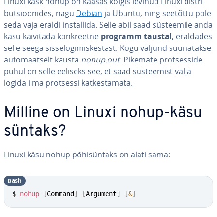
Linuxi käsk nohup on kaasas kõigis levinud Linuxi dist­ri­
but­sioo­ni­des, nagu
Debian
ja Ubuntu, ning seetõttu pole
seda vaja eraldi ins­tal­lida. Selle abil saad süs­tee­mile anda
käsu käivitada konk­reetne
programm taustal
, eraldades
selle seega sis­se­lo­gi­mis­kes­tast. Kogu väljund suu­na­takse
au­to­maat­selt kausta
nohup.out
. Pikemate prot­ses­side
puhul on selle eeliseks see, et saad süs­tee­mist välja
logida ilma protsessi kat­kes­ta­mata.
Milline on Linuxi nohup-käsu
süntaks?
Linuxi käsu nohup põ­hisün­taks on alati sama:
bash
$ 
nohup
[
Command
]
[
Argument
]
[
&
]