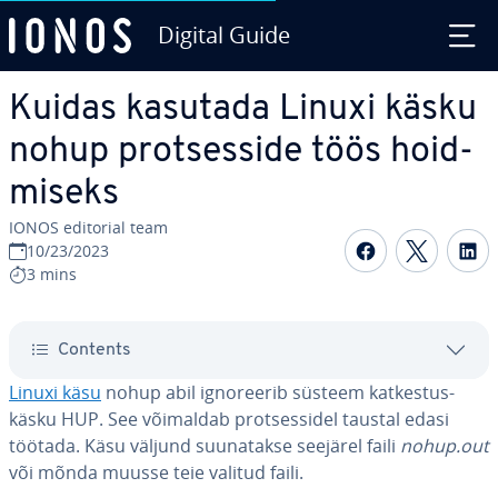
Digital Guide
Skip to Main Content
Kuidas kasutada Linuxi käsku
nohup prot­ses­side töös hoid­
miseks
IONOS editorial team
Share on F
Share 
S
10/23/2023
3 mins
Contents
Linuxi käsu
nohup abil ig­no­ree­rib süsteem kat­kes­tus­
käsku HUP. See võimaldab prot­ses­si­del taustal edasi
töötada. Käsu väljund suu­na­takse seejärel faili
nohup.out
või mõnda muusse teie valitud faili.