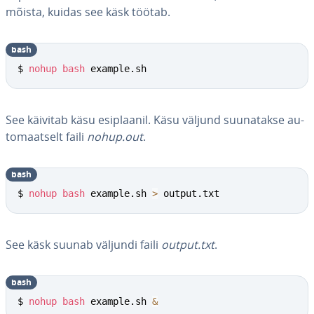
mõista, kuidas see käsk töötab.
bash
$ 
nohup
bash
 example.sh
See käivitab käsu esi­plaa­nil. Käsu väljund suu­na­takse au­
to­maat­selt faili
nohup.out
.
bash
$ 
nohup
bash
 example.sh 
>
 output.txt
See käsk suunab väljundi faili
output.txt
.
bash
$ 
nohup
bash
 example.sh 
&