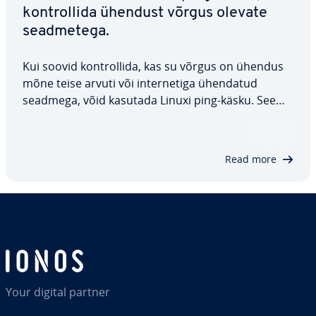
kont­rol­lida ühendust võrgus olevate
sead­me­tega.
Kui soovid kont­rol­lida, kas su võrgus on ühendus
mõne teise arvuti või in­ter­ne­tiga ühendatud
seadmega, võid kasutada Linuxi ping-käsku. See
saadab teisele seadmele signaali ja ootab vastust.
Käes­ole­vast juhendist saad teada, kuidas ping-käsk
töötab ja millised või­ma­lu­sed selle…
Read more
Your digital partner