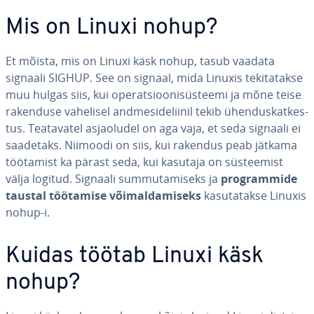
Mis on Linuxi nohup?
Et mõista, mis on Linuxi käsk nohup, tasub vaadata
signaali SIGHUP. See on signaal, mida Linuxis te­ki­ta­takse
muu hulgas siis, kui ope­rat­sioo­ni­süs­teemi ja mõne teise
rakenduse vahelisel and­me­si­de­lii­nil tekib ühen­dus­kat­kes­
tus. Tea­ta­va­tel as­jaolu­del on aga vaja, et seda signaali ei
saadetaks. Niimoodi on siis, kui rakendus peab jätkama
töötamist ka pärast seda, kui kasutaja on süs­tee­mist
välja logitud. Signaali sum­mu­ta­miseks ja
prog­rammide
taustal töötamise või­mal­da­miseks
ka­su­ta­takse Linuxis
nohup-i.
Kuidas töötab Linuxi käsk
nohup?