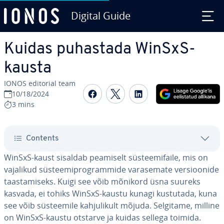
Digital Guide
Skip to Main Content
Kuidas puhastada WinSxS-
kausta
IONOS editorial team
Share on Facebook
Share on Twitter
Share on Linked
10/18/2024
3 mins
Contents
WinSxS-kaust sisaldab peamiselt süs­tee­mi­faile, mis on
vajalikud süs­tee­mi­prog­rammide vara­se­mate ver­sioo­nide
taas­ta­miseks. Kuigi see võib mõnikord üsna suureks
kasvada, ei tohiks WinSxS-kaustu kunagi kustutada, kuna
see võib süs­tee­mile kah­ju­li­kult mõjuda. Selgitame, milline
on WinSxS-kaustu otstarve ja kuidas sellega toimida.