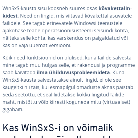
WinSxS-kausta sisu koosneb suures osas
kõ­va­ket­ta­lin­
ki­dest
. Need on lingid, mis viitavad kõ­va­ket­tal asuvatele
failidele. See tagab eri­ne­va­tele Windowsi tee­nus­tele
ajakohase teabe ope­rat­sioo­ni­süs­teemi seisundi kohta,
näiteks selle kohta, kas värs­ken­dus on pai­gal­da­tud või
kas on vaja uuemat versiooni.
Kõik need funkt­sioo­nid on olulised, kuna failide sal­ves­ta­
mine tagab muu hulgas selle, et rakendusi ja programme
saab käivitada
ilma ühil­du­vus­prob­leemi­deta
. Kuna
WinSxS-kausta sal­ves­ta­takse ainult lingid, ei ole see
kaugeltki nii täis, kui es­ma­pil­gul omaduste aknas paistab.
Seda seetõttu, et seal lii­de­takse kokku lingitud failide
maht, mistõttu võib kiiresti koguneda mitu (vir­tuaal­set)
gigabaiti.
Kas WinSxS-i on võimalik