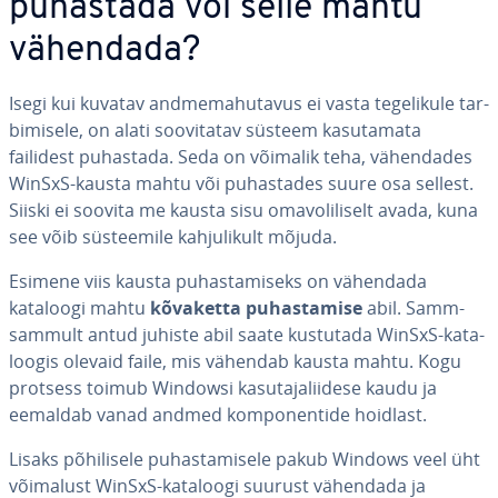
puhastada või selle mahtu
vähendada?
Isegi kui kuvatav and­me­ma­hu­ta­vus ei vasta te­ge­li­kule tar­
bi­misele, on alati soo­vi­ta­tav süsteem ka­su­ta­mata
failidest puhastada. Seda on võimalik teha, vä­hen­da­des
WinSxS-kausta mahtu või pu­has­ta­des suure osa sellest.
Siiski ei soovita me kausta sisu oma­vo­li­li­selt avada, kuna
see võib süs­tee­mile kah­ju­li­kult mõjuda.
Esimene viis kausta pu­has­ta­miseks on vähendada
kataloogi mahtu
kõvaketta pu­has­ta­mise
abil. Samm-
sammult antud juhiste abil saate kustutada WinSxS-ka­ta­
loo­gis olevaid faile, mis vähendab kausta mahtu. Kogu
protsess toimub Windowsi ka­su­ta­ja­lii­d­ese kaudu ja
eemaldab vanad andmed kom­po­nen­tide hoidlast.
Lisaks põ­hi­li­sele pu­has­ta­misele pakub Windows veel üht
võimalust WinSxS-kataloogi suurust vähendada ja