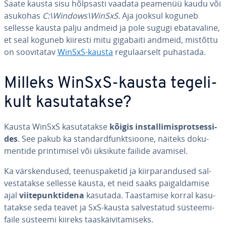
Saate kausta sisu hõlpsasti vaadata peamenüü kaudu või
asukohas
C:\Windows\WinSxS
. Aja jooksul koguneb
sellesse kausta palju andmeid ja pole sugugi eba­ta­va­line,
et seal koguneb kiiresti mitu gigabaiti andmeid, mistõttu
on soo­vi­ta­tav
WinSxS-kausta
re­gu­laar­selt puhastada.
Milleks WinSxS-kausta te­ge­li­
kult ka­su­ta­takse?
Kausta WinSxS ka­su­ta­takse
kõigis ins­tal­li­mis­prot­ses­si­
des
. See pakub ka stan­dard­funkt­sioone, näiteks do­ku­
men­tide prin­ti­misel või üksikute failide avamisel.
Ka värs­ken­dused, tee­nuspa­ke­tid ja kiir­pa­ran­dused sal­
ves­ta­takse sellesse kausta, et neid saaks pai­gal­da­mise
ajal
vii­te­punk­ti­dena
kasutada. Taas­ta­mise korral ka­su­
ta­takse seda teavet ja SxS-kausta sal­ves­ta­tud süs­tee­mi­
faile süsteemi kiireks taas­käi­vi­ta­miseks.