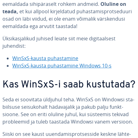
eemaldada si­hi­pä­ra­selt rohkem andmeid.
Oluline on
teada,
et kui allpool kir­jel­da­tud pu­has­ta­mis­prot­se­duuri
osad on läbi viidud, ei ole enam võimalik värs­ken­dusi
eemaldada ega arvutit taastada!
Ük­sik­as­ja­li­kud juhised leiate siit meie di­gi­taal­sest
juhendist:
WinSxS-kausta pu­has­ta­mine
WinSxS-kausta pu­has­ta­mine Windows 10-s
Kas WinSxS-i saab kustutada?
Seda ei soovitata üldjuhul teha. WinSxS on Windowsi sta­
biil­suse sei­su­ko­halt hä­da­va­ja­lik ja pakub palju funkt­
sioone. See on eriti oluline juhul, kui süsteemis tekivad
prob­lee­mid ja tuleb taastada Windowsi vanem versioon.
Siiski on see kaust uuen­da­mis­prot­ses­side keskne läh­te­