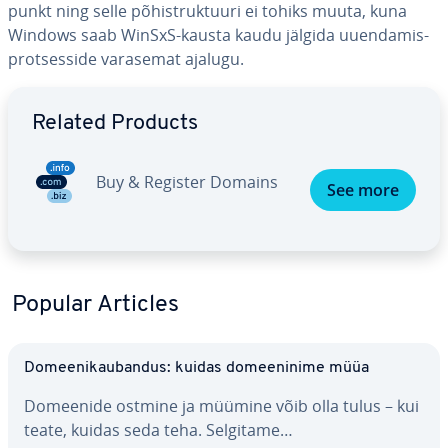
punkt ning selle põ­hi­struk­tuuri ei tohiks muuta, kuna
Windows saab WinSxS-kausta kaudu jälgida uuen­da­mis­
prot­ses­side varasemat ajalugu.
Go to Main Menu
Related Products
Buy & Register Domains
See more
Popular Articles
Do­mee­ni­kau­ban­dus: kuidas do­mee­ninime müüa
Domeenide ostmine ja müümine võib olla tulus – kui
teate, kuidas seda teha. Selgitame…