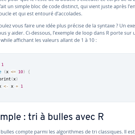
fait un simple bloc de code distinct, qui vient juste après l’e
oucle et qui est entouré d’accolades.
oulez vous faire une idée plus précise de la syntaxe ? Un e
ous y aider. Ci-dessous, l’exemple de loop dans R porte sur 
while affichant les valeurs allant de 1 à 10 :
1
e
(
x 
<=
10
)
{
print
(
x
)
x 
<-
 x 
+
1
mple : tri à bulles avec R
à bulles compte parmi les al­go­rithmes de tri clas­siques. Il est