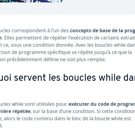
cles cor­res­pon­dent à l’un des
concepts de base de la pro­
n
. Elles per­met­tent de répéter l’exécution de certains extrai
t ce, sous une condition donnée. Avec les boucles while dan
tion de programme spé­ci­fique se répète jusqu’à ce que la
on pré­cé­dem­ment définie ne soit plus remplie.
uoi servent les boucles while d
cles while sont utilisées pour
exécuter du code de progr
ière répétée
, sur la base d’une condition. Si cette conditio
, alors le code contenu dans le bloc de la boucle while est
é.