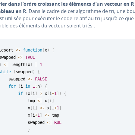
rier dans l’ordre croissant les éléments d’un vecteur en R
ableau en R
. Dans le cadre de cet al­go­rithme de tri, une bo
st utilisée pour exécuter le code relatif au tri jusqu’à ce que
ble des éléments du vecteur soient triés :
lesort 
<-
function
(
x
)
{
swapped 
<-
TRUE
n 
<-
 length
(
x
)
-
1
while
(
swapped
)
{
    swapped 
<-
FALSE
for
(
i 
in
1
:
n
)
{
if
(
x
[
i
]
>
 x
[
i
+
1
]
)
{
            tmp 
<-
 x
[
i
]
            x
[
i
]
<-
 x
[
i
+
1
]
            x
[
i
+
1
]
<-
 tmp

            swapped 
<-
TRUE
}