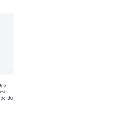
 Une
 est
ppel du