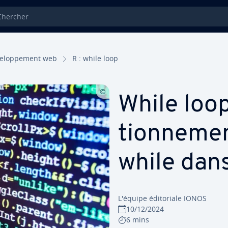
ercher
ve­lop­pe­ment web
R : while loop
While loop
tion­ne­me
while dans
L'équipe édi­to­riale IONOS
10/12/2024
6 mins