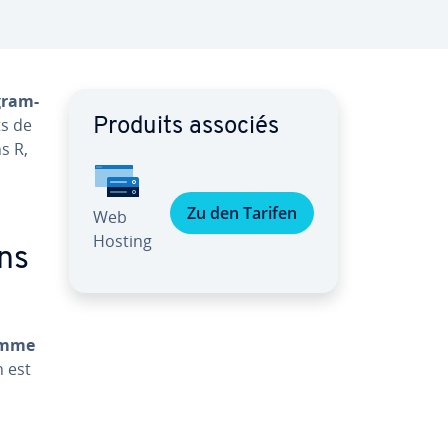
gram­
ts de
Produits associés
s R,
Zu den Tarifen
Web
Hosting
ans
amme
n est