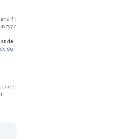
ans R ;
un type
ent de
aide du
 boucle
n