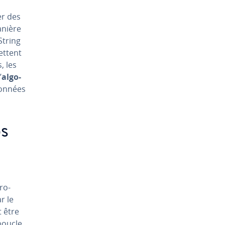
er des
anière
String
et­tent
, les
’
al­go­
données
ps
ro­
r le
t être
boucle