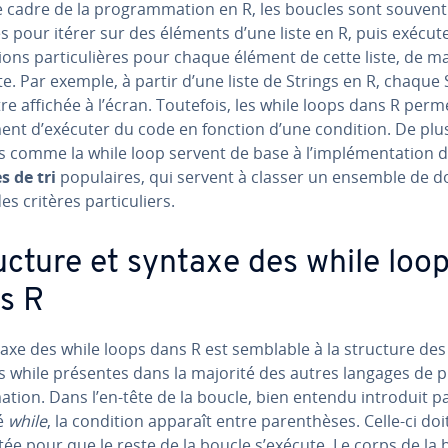
 cadre de la pro­gram­ma­tion en R, les boucles sont souvent
es pour itérer sur des éléments d’une liste en R, puis exécut
tions par­ti­cu­lières pour chaque élément de cette liste, de m
te. Par exemple, à partir d’une liste de Strings en R, chaque 
re affichée à l’écran. Toutefois, les while loops dans R per­m
ent d’exécuter du code en fonction d’une condition. De plus
 comme la while loop servent de base à l’im­plé­men­ta­tion d
s de tri
po­pu­laires, qui servent à classer un ensemble de 
s critères par­ti­cu­liers.
ucture et syntaxe des while loo
s R
axe des while loops dans R est semblable à la structure des
s while présentes dans la majorité des autres langages de p
­tion. Dans l’en-tête de la boucle, bien entendu introduit pa
é
while
, la condition apparaît entre pa­ren­thèses. Celle-ci doi
ée pour que le reste de la boucle s’exécute. Le corps de la 