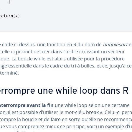
}
}
return
(
x
)
e code ci-dessus, une fonction en R du nom de
bub­ble­sort
e
Celle-ci permet de trier dans l’ordre croissant un vecteur
ue. La boucle while est alors utilisée pour la procédure
ge es­sen­tielle dans le cadre du tri à bulles, et ce, jusqu’à c
t terminé.
ter­rompre une while loop dans R
n­ter­rompre avant la fin
une while loop selon une certaine
on, il est possible d’utiliser le mot-clé « break ». Celui-ci pe
r­rompre la boucle et de faire en sorte qu’elle ne re­com­menc
e vous com­pre­niez mieux ce principe, voici un exemple d’uti­