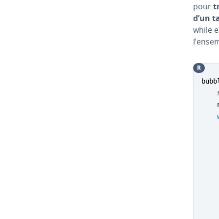
pour
t
d’un t
while e
l’ensem
R
bubb
    
    
    
    
    
    
    