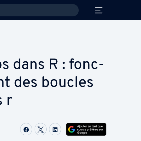
s dans R : fonc­
nt des boucles
 r
Partager sur Facebook
Partager sur Twitter
Partager sur LinkedIn