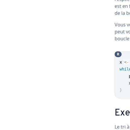
est en 
de la b
Vous v
peut v
boucle 
R
x 
<-
whil
    
    
}
Exe
Le tri 