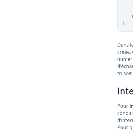
    
}
Dans l
créée. 
numériq
d’échan
tri soi
In­
Pour
i
conditi
d’in­te
Pour qu