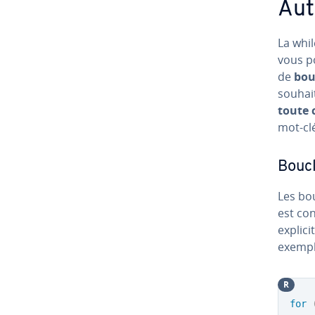
Aut
La whil
vous p
de
bou
souhai
toute 
mot-clé
Boucl
Les bou
est con
explici
exemple
R
for