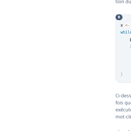
tion du
R
x 
<-
whil
    
    
}
Ci-dess
fois qu
exécuté
mot-clé