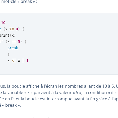
 mot-clé « break » :
10
e
(
x 
>=
0
)
{
print
(
x
)
if
(
x 
==
5
)
{
break
}
    x 
<-
 x 
-
1
us, la boucle affiche à l’écran les nombres allant de 10 à 5.
e la variable « x » parvient à la valeur « 5 », la condition « if »
e en R, et la boucle est in­ter­rom­pue avant la fin grâce à l’a
 « break ».