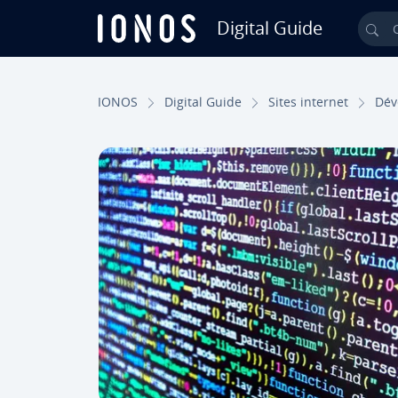
Digital Guide
Ch
Aller au contenu principal
IONOS
Digital Guide
Sites internet
Dé­