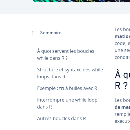
Les bou
Sommaire
ma­tio
code, e
une sec
À quoi servent les boucles
conditi
while dans R ?
Structure et syntaxe des while
À q
loops dans R
R ?
Exemple : tri à bulles avec R
In­ter­rompre une while loop
Les bou
dans R
de man
remplie
Autres boucles dans R
exécut