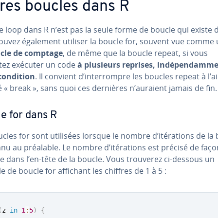
res boucles dans R
e loop dans R n’est pas la seule forme de boucle qui existe d
ouvez également utiliser la boucle for, souvent vue comme 
cle de comptage
, de même que la boucle repeat, si vous
tez exécuter un code
à plusieurs reprises, in­dé­pen­dam­m
condition
. Il convient d’in­ter­rompre les boucles repeat à l’
 « break », sans quoi ces dernières n’auraient jamais de fin.
e for dans R
cles for sont utilisées lorsque le nombre d’ité­ra­tions de la
nu au préalable. Le nombre d’ité­ra­tions est précisé de faço
te dans l’en-tête de la boucle. Vous trouverez ci-dessous un
 de boucle for affichant les chiffres de 1 à 5 :
(
z 
in
1
:
5
)
{