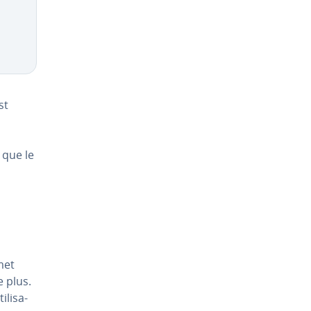
st
e que le
rmet
e plus.
li­sa­