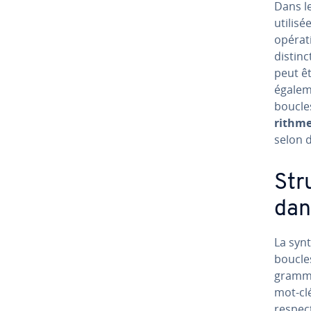
Dans le
utilisé
opé­ra­
distinc
peut êt
égalem
boucles
rithme
selon de
Str
dan
La synt
boucle
gram­ma
mot-cl
respect