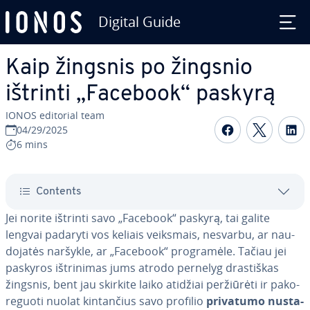
Digital Guide
Skip to Main Content
Kaip žingsnis po žingsnio
ištrinti „Facebook“ paskyrą
IONOS editorial team
Share on F
Share 
S
04/29/2025
6 mins
Contents
Jei norite ištrinti savo „Facebook“ paskyrą, tai galite
lengvai padaryti vos keliais veiksmais, nesvarbu, ar nau­
do­ja­tės naršykle, ar „Facebook“ prog­ra­mė­le. Tačiau jei
paskyros iš­tri­ni­mas jums atrodo pernelyg dras­tiš­kas
žingsnis, bent jau skirkite laiko atidžiai per­žiū­rė­ti ir pa­ko­
re­guo­ti nuolat kin­tan­čius savo profilio
privatumo nu­sta­