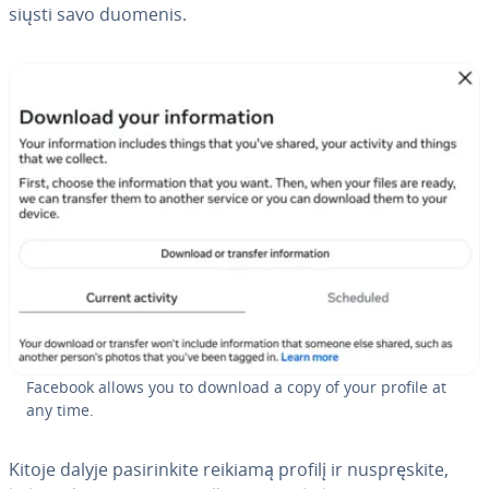
siųs­ti savo duomenis.
Facebook allows you to download a copy of your profile at
any time.
Kitoje dalyje pa­si­rin­ki­te reikiamą profilį ir nu­sprę­s­ki­te,