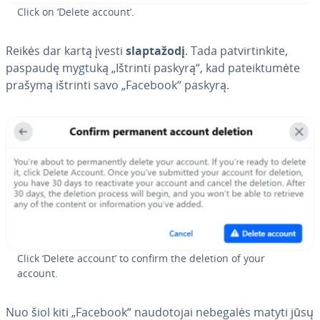
Click on ‘Delete account’.
Reikės dar kartą įvesti
slap­ta­žo­dį
. Tada pa­tvir­tin­ki­te,
paspaudę mygtuką „Ištrinti paskyrą“, kad pa­teik­tu­mė­te
prašymą ištrinti savo „Facebook“ paskyrą.
Click ‘Delete account’ to confirm the deletion of your
account.
Nuo šiol kiti „Facebook“ nau­do­to­jai nebegalės matyti jūsų