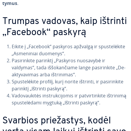
ty­mus
.
Trumpas vadovas, kaip ištrinti
„Facebook“ paskyrą
Eikite į „Facebook“ paskyros apžvalgą ir spus­te­lė­ki­te
„As­me­ni­niai duomenys“.
Pa­si­rin­ki­te parinktį „Paskyros nuosavybė ir
valdymas“, tada iš­šo­kan­čia­me lange pa­si­rin­ki­te „De­
ak­ty­va­vi­mas arba iš­tri­ni­mas“.
Spus­te­lė­ki­te profilį, kurį norite ištrinti, ir pa­si­rin­ki­te
parinktį „Ištrinti paskyrą“.
Va­do­vau­ki­tės inst­ruk­ci­jo­mis ir pa­tvir­tin­ki­te ištrinimą
spus­te­lė­da­mi mygtuką „Ištrinti paskyrą“.
Svarbios prie­žas­tys, kodėl