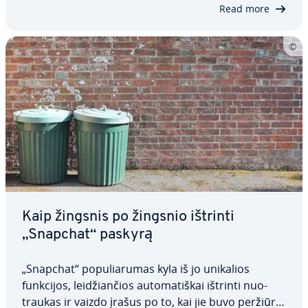
nuo­trau­kas ir vaizdo įrašus…
Read more
Kaip žingsnis po žingsnio ištrinti
„Snapchat“ paskyrą
„Snapchat“ po­pu­lia­ru­mas kyla iš jo unikalios
funkcijos, lei­džian­čios au­to­ma­tiš­kai ištrinti nuo­
trau­kas ir vaizdo įrašus po to, kai jie buvo per­žiū­rė­