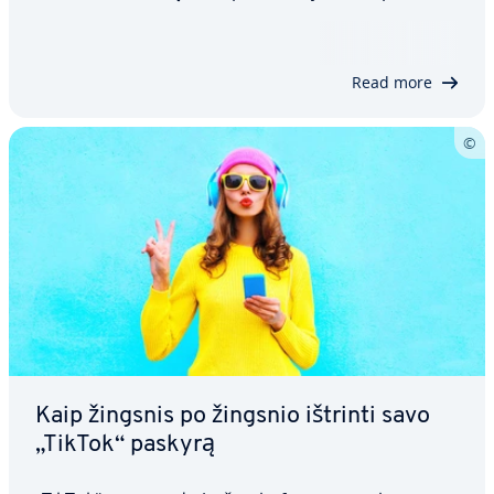
ti. Nepaisant to, daugelis vartotojų nu­spren­džia
ištrinti visą savo „Snapchat“ paskyrą, dažnai nu­ro­
dy­da­mi su­si­rū­pi­ni­mą dėl…
Read more
Kaip žingsnis po žingsnio ištrinti savo
„TikTok“ paskyrą