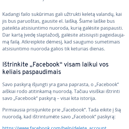
Kadangi failo sukūrimas gali užtrukti keletą valandų, kai
jis bus paruoštas, gausite el. laišką. Šiame laiške bus
pateikta at­si­siun­ti­mo nuoroda, kurią galėsite paspausti.
Dar kartą įvedę slap­ta­žo­dį, galėsite at­si­siųs­ti pa­gei­dau­ja­
mą failą. At­kreip­ki­te dėmesį, kad saugumo su­me­ti­mais
at­si­siun­ti­mo nuoroda galios tik keturias dienas.
Iš­trin­ki­te „Facebook“ visam laikui vos
keliais pa­spau­di­mais
Savo paskyrą išjungti yra gana paprasta, o „Facebook“
aiškiai rodo ati­tin­ka­mą nuorodą. Tačiau visiškai ištrinti
savo „Facebook“ paskyrą – visai kita istorija.
Pir­miau­sia pri­si­jun­ki­te prie „Facebook“. Tada eikite į šią
nuorodą, kad iš­trin­tu­mė­te savo „Facebook“ paskyrą:
https://www.facebook.com/help/delete_account