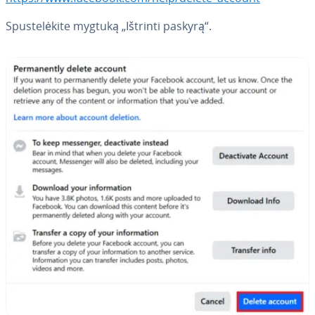
Spus­te­lė­ki­te mygtuką „Ištrinti paskyrą“.