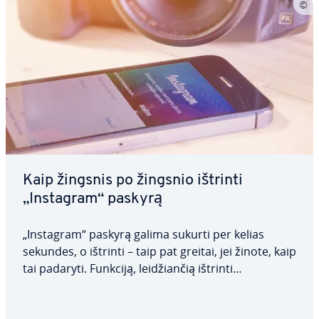
Kaip žingsnis po žingsnio ištrinti
„Instagram“ paskyrą
„Instagram“ paskyrą galima sukurti per kelias
sekundes, o ištrinti – taip pat greitai, jei žinote, kaip
tai padaryti. Funkciją, lei­džian­čią ištrinti
„Instagram“ paskyrą, rasti nėra taip paprasta. Mes
pa­ro­dy­si­me, kaip visam laikui pašalinti visas savo