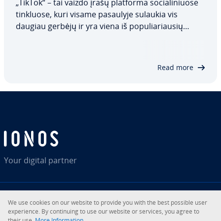
„TikTok“ – tai vaizdo įrašų platforma so­cia­li­niuo­se
tinkluose, kuri visame pasaulyje sulaukia vis
daugiau gerbėjų ir yra viena iš po­pu­lia­riau­sių
platformų Z kartos atstovų tarpe. Tačiau šis
trumpų, pačių įrašytų vaizdo įrašų portalas ne
visiems patinka, todėl, jei norite ištrinti…
Read more
Your digital partner
We use cookies on our website to provide you with the best possible user
RSS
LinkedIn
tiktok
Instagram
expe­rien­ce. By con­ti­nu­ing to use our website or services, you agree to
their use.
More In­for­ma­tion.