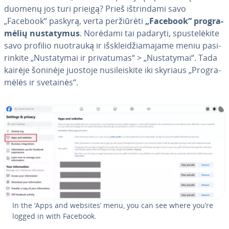
duomenų jos turi prieigą? Prieš iš­trin­da­mi savo
„Facebook“ paskyrą, verta per­žiū­rė­ti
„Facebook“ prog­ra­
mė­lių nu­sta­ty­mus
. Norėdami tai padaryti, spus­te­lė­ki­te
savo profilio nuotrauką ir iš­sklei­džia­ma­ja­me meniu pa­si­
rin­ki­te „Nu­sta­ty­mai ir pri­va­tu­mas“ > „Nu­sta­ty­mai“. Tada
kairėje šoninėje juostoje nu­si­lei­s­ki­te iki skyriaus „Prog­ra­
mė­lės ir svetainės“.
In the ‘Apps and websites’ menu, you can see where you’re
logged in with Facebook.