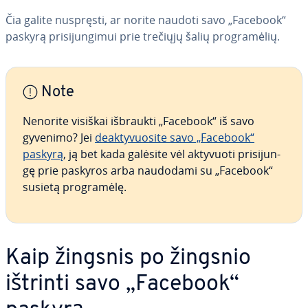
Čia galite nuspręsti, ar norite naudoti savo „Facebook“
paskyrą pri­si­jun­gi­mui prie trečiųjų šalių prog­ra­mė­lių.
Note
Nenorite visiškai išbraukti „Facebook“ iš savo
gyvenimo? Jei
de­ak­ty­vuo­si­te savo „Facebook“
paskyrą
, ją bet kada galėsite vėl aktyvuoti pri­si­jun­
gę prie paskyros arba naudodami su „Facebook“
susietą prog­ra­mė­lę.
Kaip žingsnis po žingsnio
ištrinti savo „Facebook“