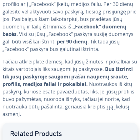
profilio ar į „Facebook“ įkeltų medijos failų. Per 30 dienų
galėsite vėl aktyvuoti savo paskyrą, tiesiog pri­si­jun­gę prie
jos. Pa­si­bai­gus šiam lai­ko­tar­piui, bus pradėtas jūsų
duomenų ir failų iš­tri­ni­mas iš
„Facebook“ duomenų
bazės
. Visi su jūsų „Facebook“ paskyra susiję duomenys
gali būti visiškai ištrinti
per 90 dienų
. Tik tada jūsų
„Facebook“ paskyra bus galutinai ištrinta.
Tačiau at­kreip­ki­te dėmesį, kad jūsų žinutės ir pokalbiai su
kitais var­to­to­jais liks saugomi jų paskyrose.
Bus ištrinti
tik jūsų paskyroje saugomi įrašai naujienų sraute,
profilis, medijos failai ir pokalbiai.
Nuo­trau­kos iš kitų
paskyrų, kuriose esate pa­vaiz­duo­tas, liks. Jei jūsų profilis
buvo pažymėtas, nuoroda išnyks, tačiau jei norite, kad
nuotrauka būtų pašalinta, geriausia kreiptis į ją įkėlusį
asmenį.
Go to Main Menu
Related Products