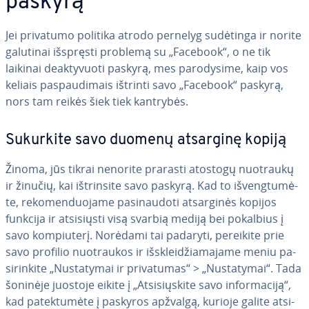
paskyrą
Jei privatumo politika atrodo pernelyg sudėtinga ir norite
galutinai išspręsti problemą su „Facebook“, o ne tik
laikinai de­ak­ty­vuo­ti paskyrą, mes pa­ro­dy­si­me, kaip vos
keliais pa­spau­di­mais ištrinti savo „Facebook“ paskyrą,
nors tam reikės šiek tiek kantrybės.
Sukurkite savo duomenų atsarginę kopiją
Žinoma, jūs tikrai nenorite prarasti atostogų nuotraukų
ir žinučių, kai iš­trin­si­te savo paskyrą. Kad to iš­veng­tu­mė­
te, re­ko­men­duo­ja­me pa­si­nau­do­ti at­sar­gi­nės kopijos
funkcija ir at­si­siųs­ti visą svarbią mediją bei pokalbius į
savo kom­piu­te­rį. Norėdami tai padaryti, pereikite prie
savo profilio nuo­trau­kos ir iš­sklei­džia­ma­ja­me meniu pa­
si­rin­ki­te „Nu­sta­ty­mai ir pri­va­tu­mas“ > „Nu­sta­ty­mai“. Tada
šoninėje juostoje eikite į „At­si­sių­s­ki­te savo in­for­ma­ci­ją“,
kad pa­tek­tu­mė­te į paskyros apžvalgą, kurioje galite at­si­