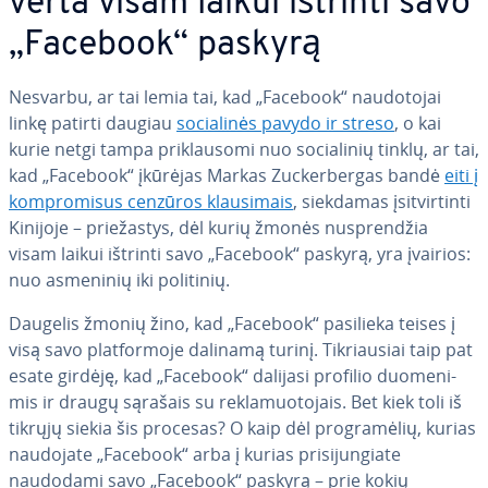
verta visam laikui ištrinti savo
„Facebook“ paskyrą
Nesvarbu, ar tai lemia tai, kad „Facebook“ nau­do­to­jai
linkę patirti daugiau
so­cia­li­nės pavydo ir streso
, o kai
kurie netgi tampa pri­klau­so­mi nuo so­cia­li­nių tinklų, ar tai,
kad „Facebook“ įkūrėjas Markas Zuc­ker­ber­gas bandė
eiti į
komp­ro­mi­sus cenzūros klau­si­mais
, siekdamas įsi­tvir­tin­ti
Kinijoje – prie­žas­tys, dėl kurių žmonės nu­spren­džia
visam laikui ištrinti savo „Facebook“ paskyrą, yra įvairios:
nuo asmeninių iki politinių.
Daugelis žmonių žino, kad „Facebook“ pasilieka teises į
visą savo plat­for­mo­je dalinamą turinį. Tik­riau­siai taip pat
esate girdėję, kad „Facebook“ dalijasi profilio duo­me­ni­
mis ir draugų sąrašais su re­kla­muo­to­jais. Bet kiek toli iš
tikrųjų siekia šis procesas? O kaip dėl prog­ra­mė­lių, kurias
naudojate „Facebook“ arba į kurias pri­si­jun­gia­te
naudodami savo „Facebook“ paskyrą – prie kokių