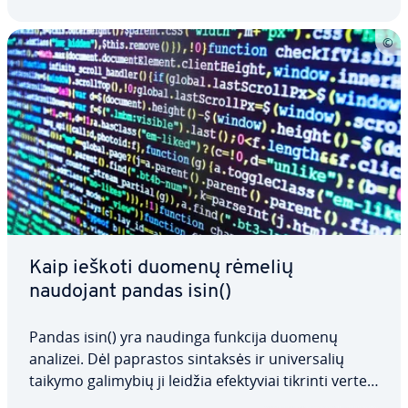
Kaip ieškoti duomenų rėmelių
naudojant pandas isin()
Pandas isin() yra naudinga funkcija duomenų
analizei. Dėl paprastos sintaksės ir uni­ver­sa­lių
taikymo galimybių ji leidžia efek­ty­viai tikrinti vertes
DataFrame. Nesvarbu, ar tikrinate atskiras stul­pe­