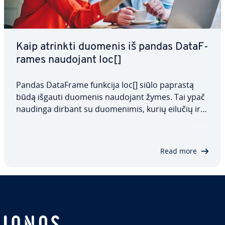
Kaip atrinkti duomenis iš pandas Da­taF­
ra­mes naudojant loc[]
Pandas DataFrame funkcija loc[] siūlo paprastą
būdą išgauti duomenis naudojant žymes. Tai ypač
naudinga dirbant su duo­me­ni­mis, kurių eilučių ir
stulpelių padėtis ne visada yra nuspėjama. Šiame
straips­ny­je aptarsime pandas loc[] sintaksę, kaip ją
naudoti ir kuo ji skiriasi nuo…
Read more