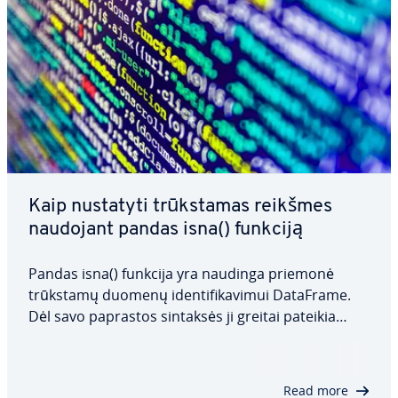
Kaip nustatyti trūks­ta­mas reikšmes
naudojant pandas isna() funkciją
Pandas isna() funkcija yra naudinga priemonė
trūkstamų duomenų iden­ti­fi­ka­vi­mui DataFrame.
Dėl savo paprastos sintaksės ji greitai pateikia
aiškų trūkstamų verčių apžvalgą, padėdama imtis
veiksmų, kai reikia išvalyti duomenis. Šiame
straips­ny­je su­ži­no­si­te, kas yra pandas isna() ir…
Read more