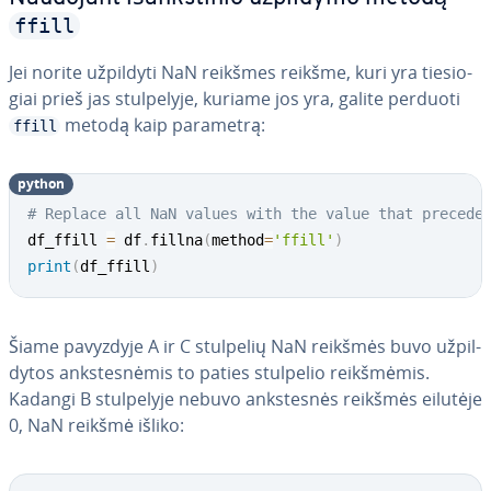
ffill
Jei norite užpildyti NaN reikšmes reikšme, kuri yra tie­sio­
giai prieš jas stul­pe­ly­je, kuriame jos yra, galite perduoti
metodą kaip parametrą:
ffill
python
# Replace all NaN values with the value that precede
df_ffill 
=
 df
.
fillna
(
method
=
'ffill'
)
print
(
df_ffill
)
Šiame pavyzdyje A ir C stulpelių NaN reikšmės buvo už­pil­
dy­tos anks­tes­nė­mis to paties stulpelio reikš­mė­mis.
Kadangi B stul­pe­ly­je nebuvo anks­tes­nės reikšmės eilutėje
0, NaN reikšmė išliko: