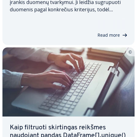
įrankis duomenų tvarkymui. Ji leidžia su­gru­puo­ti
duomenis pagal konk­re­čius kri­te­ri­jus, todėl
lengviau atlikti su­dė­tin­gus ag­re­ga­vi­mus ir trans­for­
ma­vi­mus. Efek­ty­viai naudodami šį metodą, galite
su­pa­pras­tin­ti analizės procesus,…
Read more
Kaip filtruoti skir­tin­gas reikšmes
naudojant pandas DataFrame[].unique()