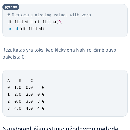
python
# Replacing missing values with zero
df_filled 
=
 df
.
fillna
(
0
)
print
(
df_filled
)
Re­zul­ta­tas yra toks, kad kiekviena NaN reikšmė buvo
pakeista 0:
A    B    C

0  1.0  0.0  1.0

1  2.0  2.0  0.0

2  0.0  3.0  3.0

3  4.0  4.0  4.0
Naudojant iš­anks­ti­nio užpildymo metodą