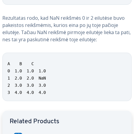
Re­zul­ta­tas rodo, kad NaN reikšmės 0 ir 2 eilutėse buvo
pakeistos reikš­mė­mis, kurios eina po jų toje pačioje
eilutėje. Tačiau NaN reikšmė pirmoje eilutėje lieka ta pati,
nes tai yra paskutinė reikšmė toje eilutėje:
A    B    C

0  1.0  1.0  1.0

1  2.0  2.0  NaN

2  3.0  3.0  3.0

3  4.0  4.0  4.0
Go to Main Menu
Related Products