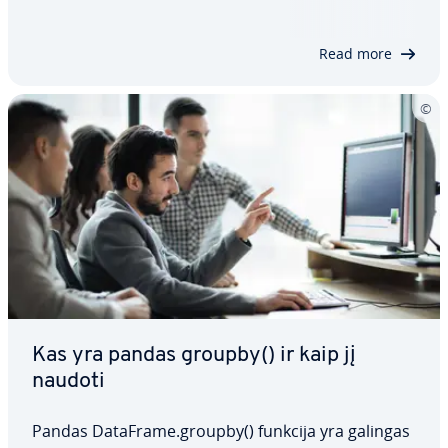
lius, fil­t­ruo­ja­te Da­taF­ra­mes, ar atliekate su­dė­tin­
ges­nes analizes su žodynais,…
Read more
Kas yra pandas groupby() ir kaip jį
naudoti
Pandas DataFrame.groupby() funkcija yra galingas