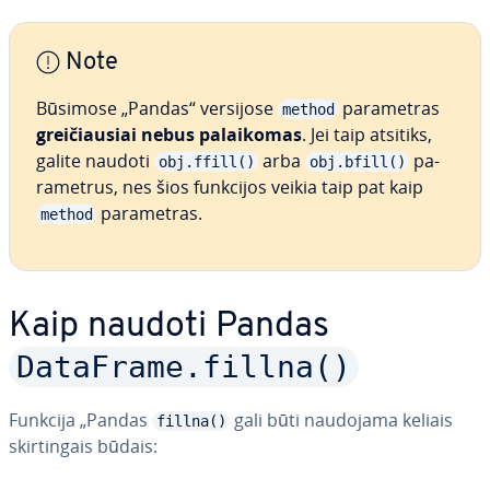
Note
Būsimose „Pandas“ versijose
pa­ra­met­ras
method
grei­čiau­siai nebus pa­lai­ko­mas
. Jei taip atsitiks,
galite naudoti
arba
pa­
obj.ffill()
obj.bfill()
ra­met­rus, nes šios funkcijos veikia taip pat kaip
pa­ra­met­ras.
method
Kaip naudoti Pandas
DataFrame.fillna()
Funkcija „Pandas
gali būti naudojama keliais
fillna()
skir­tin­gais būdais: