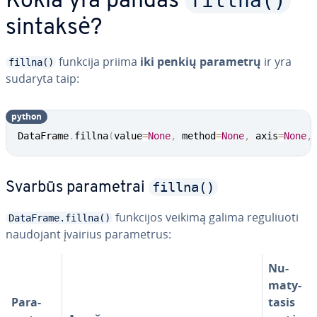
fillna()
Kokia yra pandas
sintaksė?
funkcija priima
iki penkių parametrų
ir yra
fillna()
sudaryta taip:
python
DataFrame
.
fillna
(
value
=
None
,
 method
=
None
,
 axis
=
None
,
fillna()
Svarbūs pa­ra­met­rai
funkcijos veikimą galima re­gu­liuo­ti
DataFrame.fillna()
naudojant įvairius pa­ra­met­rus:
Nu­
ma­ty­
Pa­ra­
ta­sis