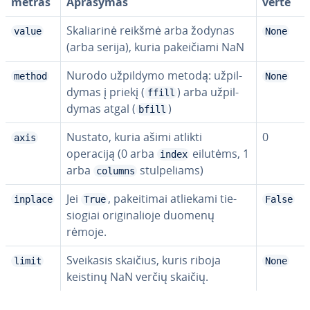
met­ras
Aprašymas
vertė
Ska­lia­ri­nė reikšmė arba žodynas
value
None
(arba serija), kuria pa­kei­čia­mi NaN
Nurodo užpildymo metodą: už­pil­
method
None
dy­mas į priekį (
) arba už­pil­
ffill
dy­mas atgal (
)
bfill
Nustato, kuria ašimi atlikti
0
axis
operaciją (0 arba
eilutėms, 1
index
arba
stul­pe­liams)
columns
Jei
, pa­kei­ti­mai atliekami tie­
inplace
True
False
sio­giai ori­gi­na­lio­je duomenų
rėmoje.
Sveikasis skaičius, kuris riboja
limit
None
keistinų NaN verčių skaičių.