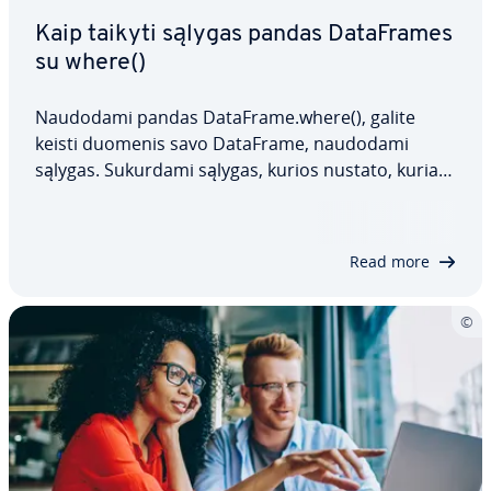
Kaip taikyti sąlygas pandas Da­taF­ra­mes
su where()
Naudodami pandas DataFrame.where(), galite
keisti duomenis savo DataFrame, naudodami
sąlygas. Sukurdami sąlygas, kurios nustato, kurias
reikšmes palikti, o kurias pakeisti, galite efek­ty­viai
valyti, išgauti ar trans­for­muo­ti duomenis
DataFrame. Šiame straips­ny­je ap­žvelg­si­me
Read more
pandas…