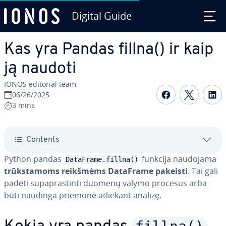
Digital Guide
Skip to Main Content
Kas yra Pandas fillna() ir kaip
ją naudoti
IONOS editorial team
Share on F
Share 
S
06/26/2025
3 mins
Contents
Python pandas
funkcija naudojama
DataFrame.fillna()
trūks­ta­moms reikšmėms DataFrame pakeisti
. Tai gali
padėti su­pa­pras­tin­ti duomenų valymo procesus arba
būti naudinga priemonė atliekant analizę.