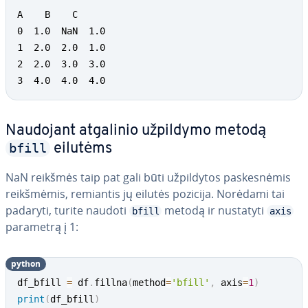
A    B    C

0  1.0  NaN  1.0

1  2.0  2.0  1.0

2  2.0  3.0  3.0

3  4.0  4.0  4.0
Naudojant atgalinio užpildymo metodą
bfill
eilutėms
NaN reikšmės taip pat gali būti už­pil­dy­tos pas­kes­nė­mis
reikš­mė­mis, remiantis jų eilutės pozicija. Norėdami tai
padaryti, turite naudoti
metodą ir nustatyti
bfill
axis
parametrą į 1:
python
df_bfill 
=
 df
.
fillna
(
method
=
'bfill'
,
 axis
=
1
)
print
(
df_bfill
)