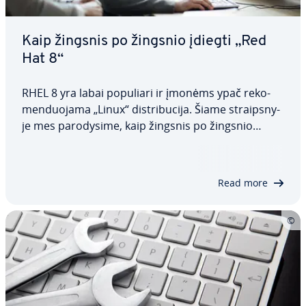
Kaip žingsnis po žingsnio įdiegti „Red
Hat 8“
RHEL 8 yra labai populiari ir įmonėms ypač re­ko­
men­duo­ja­ma „Linux“ dist­ri­bu­ci­ja. Šiame straips­ny­
je mes pa­ro­dy­si­me, kaip žingsnis po žingsnio
įdiegti šią „Red Hat En­ter­pri­se Linux“ versiją ir ją
su­kon­fi­gū­ruo­ti pagal jūsų konk­re­čius poreikius.
Taip pat su­ži­no­si­te, kokius…
Read more