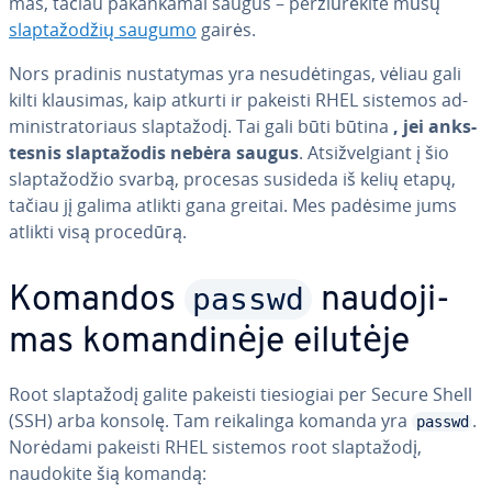
mas, tačiau pa­kan­ka­mai saugus – per­žiū­rė­ki­te mūsų
slap­ta­žo­džių saugumo
gairės.
Nors pradinis nu­sta­ty­mas yra ne­su­dė­tin­gas, vėliau gali
kilti klausimas, kaip atkurti ir pakeisti RHEL sistemos ad­
mi­nist­ra­to­riaus slap­ta­žo­dį. Tai gali būti būtina
, jei anks­
tes­nis slap­ta­žo­dis nebėra saugus
. At­si­žvel­giant į šio
slap­ta­žo­džio svarbą, procesas susideda iš kelių etapų,
tačiau jį galima atlikti gana greitai. Mes padėsime jums
atlikti visą procedūrą.
passwd
Komandos
nau­do­ji­
mas ko­man­di­nė­je eilutėje
Root slap­ta­žo­dį galite pakeisti tie­sio­giai per Secure Shell
(SSH) arba konsolę. Tam rei­ka­lin­ga komanda yra
.
passwd
Norėdami pakeisti RHEL sistemos root slap­ta­žo­dį,
naudokite šią komandą: