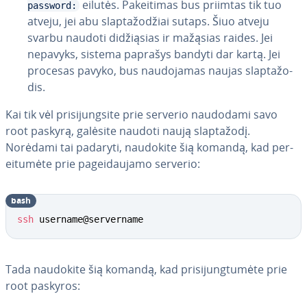
eilutės. Pa­kei­ti­mas bus priimtas tik tuo
password:
atveju, jei abu slap­ta­žo­džiai sutaps. Šiuo atveju
svarbu naudoti di­džią­sias ir mažąsias raides. Jei
nepavyks, sistema paprašys bandyti dar kartą. Jei
procesas pavyko, bus nau­do­ja­mas naujas slap­ta­žo­
dis.
Kai tik vėl pri­si­jung­si­te prie serverio naudodami savo
root paskyrą, galėsite naudoti naują slap­ta­žo­dį.
Norėdami tai padaryti, naudokite šią komandą, kad per­
ei­tu­mė­te prie pa­gei­dau­ja­mo serverio:
bash
ssh
 username@servername
Tada naudokite šią komandą, kad pri­si­jung­tu­mė­te prie
root paskyros: