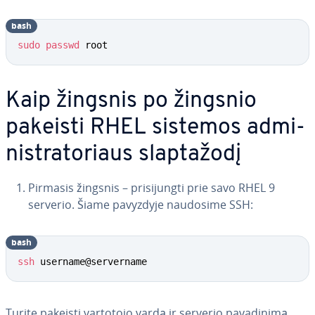
bash
sudo
passwd
 root
Kaip žingsnis po žingsnio
pakeisti RHEL sistemos ad­mi­
nist­ra­to­riaus slap­ta­žo­dį
Pirmasis žingsnis – pri­si­jung­ti prie savo RHEL 9
serverio. Šiame pavyzdyje naudosime SSH:
bash
ssh
 username@servername
Turite pakeisti vartotojo vardą ir serverio pa­va­di­ni­mą