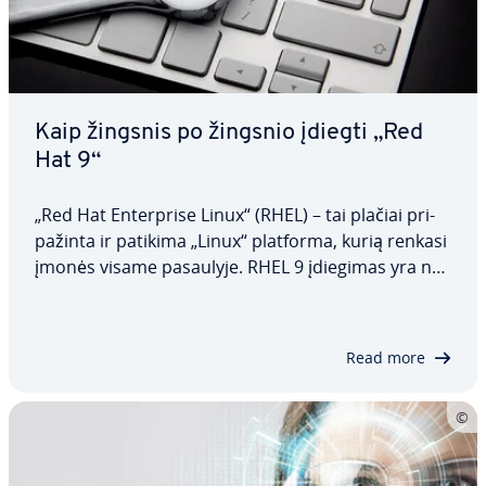
Kaip žingsnis po žingsnio įdiegti „Red
Hat 9“
„Red Hat En­ter­pri­se Linux“ (RHEL) – tai plačiai pri­
pa­žin­ta ir patikima „Linux“ platforma, kurią renkasi
įmonės visame pasaulyje. RHEL 9 įdiegimas yra ne­
su­dė­tin­gas procesas, kuriam reikia atlikti tik keletą
veiksmų. Šiame straips­ny­je mes pa­aiš­kin­si­me
įdiegimo procedūrą ir…
Read more