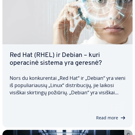
Red Hat (RHEL) ir Debian – kuri
operacinė sistema yra geresnė?
Nors du kon­ku­ren­tai „Red Hat“ ir „Debian“ yra vieni
iš po­pu­lia­riau­sių „Linux“ dist­ri­bu­ci­jų, jie laikosi
visiškai skirtingų požiūrių. „Debian“ yra visiškai
nemokama ir neapima daugelio mokamų
programų, su­telk­da­ma dėmesį į atvirojo kodo
prog­ra­mi­nę įrangą, o nuo­sa­vy­bi­nė „RHEL“ yra…
Read more