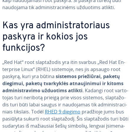
kaip nau­do­ja­ma­si root paskyra. Ši paskyra turėtų būti
naudojama tik ad­mi­nist­ra­ci­nėms užduotims atlikti.
Kas yra ad­mi­nist­ra­to­riaus
paskyra ir kokios jos
funkcijos?
„Red Hat“ root slap­ta­žo­dis yra itin svarbus „Red Hat En­
ter­pri­se Linux“ (RHEL) sistemoje, nes jis apsaugo root
paskyrą, kuri yra būtina
sistemos prie­žiū­rai, paketų
diegimui, paketų tvar­kyk­lės at­nau­ji­ni­mui ir kitoms
ad­mi­nist­ra­vi­mo užduotims atlikti
. Kadangi root var­to­
to­jas turi neribotą prieigą prie visos sistemos, slap­ta­žo­
dis turi būti labai saugus ir nau­do­ja­mas tik ad­mi­nist­ra­ci­
niais tikslais. Todėl
RHED 9 diegimo
pradžioje jums bus
pasiūlyta sukurti root slap­ta­žo­dį. Šis slap­ta­žo­dis turi būti
sudarytas iš ma­žiau­siai šešių simbolių, lengvai įsi­me­na­