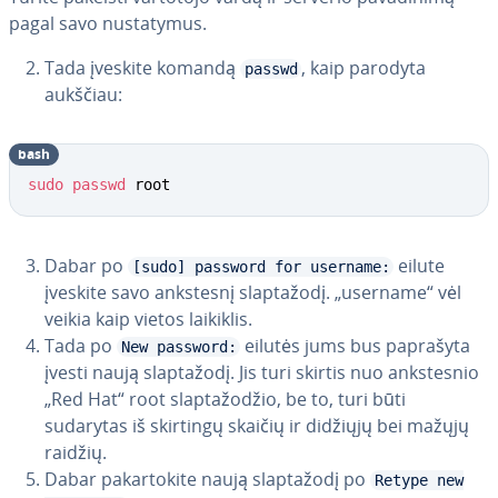
pagal savo nu­sta­ty­mus.
Tada įveskite komandą
, kaip parodyta
passwd
aukščiau:
bash
sudo
passwd
 root
Dabar po
eilute
[sudo] password for username:
įveskite savo ankstesnį slap­ta­žo­dį. „username“ vėl
veikia kaip vietos laikiklis.
Tada po
eilutės jums bus paprašyta
New password:
įvesti naują slap­ta­žo­dį. Jis turi skirtis nuo anks­tes­nio
„Red Hat“ root slap­ta­žo­džio, be to, turi būti
sudarytas iš skirtingų skaičių ir didžiųjų bei mažųjų
raidžių.
Dabar pa­kar­to­ki­te naują slap­ta­žo­dį po
Retype new