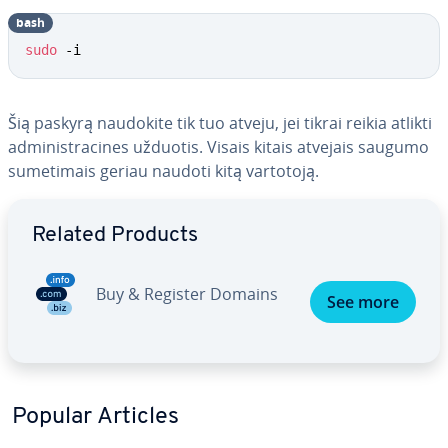
bash
sudo
 -i
Šią paskyrą naudokite tik tuo atveju, jei tikrai reikia atlikti
ad­mi­nist­ra­ci­nes užduotis. Visais kitais atvejais saugumo
su­me­ti­mais geriau naudoti kitą vartotoją.
Go to Main Menu
Related Products
Buy & Register Domains
See more
Popular Articles