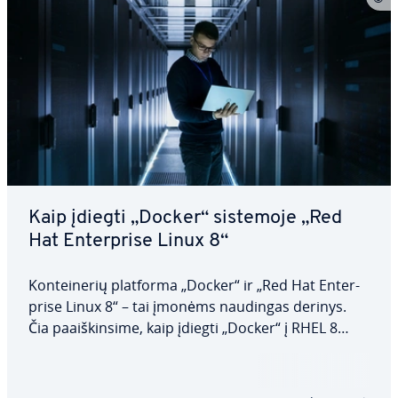
Kaip įdiegti „Docker“ sistemoje „Red
Hat En­ter­pri­se Linux 8“
Kon­t­ei­ne­rių platforma „Docker“ ir „Red Hat En­ter­
pri­se Linux 8“ – tai įmonėms naudingas derinys.
Čia pa­aiš­kin­si­me, kaip įdiegti „Docker“ į RHEL 8
nau­do­jan­tis rep­o­zi­to­ri­ju­mi arba rankiniu būdu,
taip pat kaip vėliau pa­tik­rin­ti, ar įdiegimas pavyko.
Taip pat aptarsime tikslius…