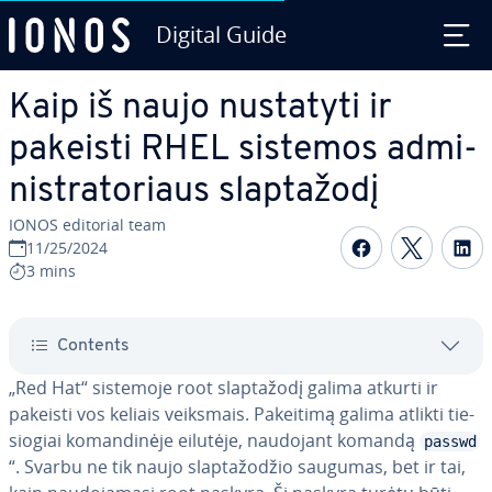
Digital Guide
Skip to Main Content
Kaip iš naujo nustatyti ir
pakeisti RHEL sistemos ad­mi­
nist­ra­to­riaus slap­ta­žo­dį
IONOS editorial team
Share on F
Share 
S
11/25/2024
3 mins
Contents
„Red Hat“ sistemoje root slap­ta­žo­dį galima atkurti ir
pakeisti vos keliais veiksmais. Pakeitimą galima atlikti tie­
sio­giai ko­man­di­nė­je eilutėje, naudojant komandą
passwd
“. Svarbu ne tik naujo slap­ta­žo­džio saugumas, bet ir tai,