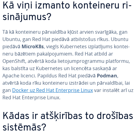
Kā viņi izmanto kon­tei­ne­ru ri­
si­nā­ju­mus?
Tā kā kon­tei­ne­ru pār­val­dī­ba kļūst arvien svarīgāka, gan
Ubuntu, gan Red Hat piedāvā at­bil­sto­šus rīkus. Ubuntu
piedāvā
MicroK8s
, viegls Ku­ber­ne­tes iz­pla­tī­jums kon­tei­
ne­ru bāzētiem pa­kal­po­ju­miem. Red Hat atbild ar
OpenShift, atvērtā koda lie­to­jum­prog­ram­mu platformu,
kas balstīta uz Ku­ber­ne­tes un licencēta saskaņā ar
Apache licenci. Papildus Red Hat piedāvā
Podman
,
atvērtā koda rīku kon­tei­ne­ru izstrādei un pār­val­dī­bai, lai
gan
Docker uz Red Hat En­terpri­se Linux
var instalēt arī uz
Red Hat En­terpri­se Linux.
Kādas ir at­šķi­rī­bas to drošības
sistēmās?