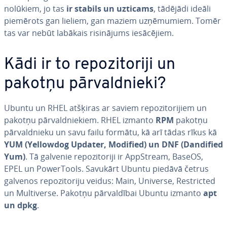
nolūkiem, jo tas
ir stabils un uzticams
, tādējādi ideāli
piemērots gan lieliem, gan maziem uz­ņē­mu­miem. Tomēr
tas var nebūt labākais ri­si­nā­jums ie­sā­cē­jiem.
Kādi ir to re­po­zi­to­ri­ji un
pakotņu pār­val­dnie­ki?
Ubuntu un RHEL atšķiras ar saviem re­po­zi­to­ri­jiem un
pakotņu pār­val­dnie­kiem. RHEL izmanto
RPM
pakotņu
pār­val­dnie­ku un savu failu formātu, kā arī tādas rīkus kā
YUM (Yellowdog Updater, Modified) un DNF (Dandified
Yum)
. Tā galvenie re­po­zi­to­ri­ji ir AppStream, BaseOS,
EPEL un Power­Tools. Savukārt Ubuntu piedāvā četrus
galvenos re­po­zi­to­ri­ju veidus: Main, Universe, Res­tricted
un Mul­ti­verse. Pakotņu pār­val­dī­bai Ubuntu izmanto
apt
un dpkg
.