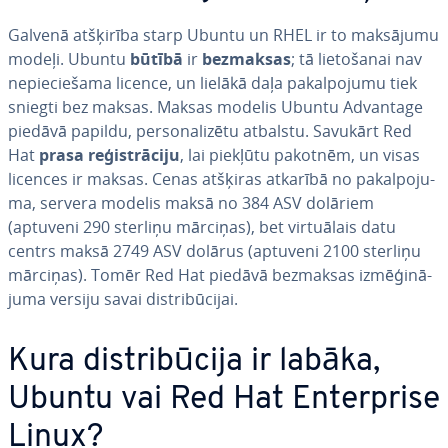
Galvenā atšķirība starp Ubuntu un RHEL ir to maksājumu
modeļi. Ubuntu
būtībā
ir
bezmaksas
; tā lie­to­ša­nai nav
ne­pie­cie­ša­ma licence, un lielākā daļa pa­kal­po­ju­mu tiek
sniegti bez maksas. Maksas modelis Ubuntu Advantage
piedāvā papildu, per­so­na­li­zē­tu atbalstu. Savukārt Red
Hat
prasa re­ģis­trā­ci­ju
, lai piekļūtu pakotnēm, un visas
licences ir maksas. Cenas atšķiras atkarībā no pa­kal­po­ju­
ma, servera modelis maksā no 384 ASV dolāriem
(aptuveni 290 sterliņu mārciņas), bet vir­tuā­lais datu
centrs maksā 2749 ASV dolārus (aptuveni 2100 sterliņu
mārciņas). Tomēr Red Hat piedāvā bezmaksas iz­mē­ģi­nā­
ju­ma versiju savai dis­tri­bū­ci­jai.
Kura dis­tri­bū­ci­ja ir labāka,
Ubuntu vai Red Hat En­terpri­se
Linux?