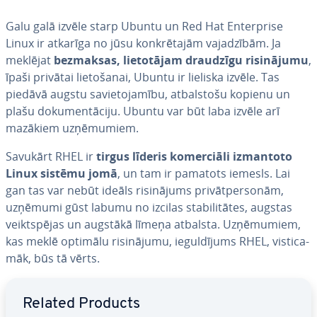
Galu galā izvēle starp Ubuntu un Red Hat En­terpri­se
Linux ir atkarīga no jūsu kon­krē­ta­jām va­ja­dzī­bām. Ja
meklējat
bezmaksas, lie­to­tā­jam draudzīgu ri­si­nā­ju­mu
,
īpaši privātai lie­to­ša­nai, Ubuntu ir lieliska izvēle. Tas
piedāvā augstu sa­vie­to­ja­mī­bu, at­bal­sto­šu kopienu un
plašu do­ku­men­tā­ci­ju. Ubuntu var būt laba izvēle arī
mazākiem uz­ņē­mu­miem.
Savukārt RHEL ir
tirgus līderis ko­mer­ciā­li izmantoto
Linux sistēmu jomā
, un tam ir pamatots iemesls. Lai
gan tas var nebūt ideāls ri­si­nā­jums pri­vāt­per­so­nām,
uzņēmumi gūst labumu no izcilas sta­bi­li­tā­tes, augstas
veikt­spē­jas un augstākā līmeņa atbalsta. Uz­ņē­mu­miem,
kas meklē optimālu ri­si­nā­ju­mu, ie­gul­dī­jums RHEL, vis­ti­ca­
māk, būs tā vērts.
Go to Main Menu
Related Products