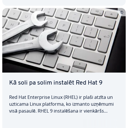
Kā soli pa solim instalēt Red Hat 9
Red Hat En­terpri­se Linux (RHEL) ir plaši atzīta un
uzticama Linux platforma, ko izmanto uzņēmumi
visā pasaulē. RHEL 9 in­sta­lē­ša­na ir vienkāršs
process, kas prasa tikai dažus soļus. Šajā rakstā
mēs iz­skaid­ro­sim in­sta­lē­ša­nas procedūru un ap­