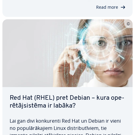
ska­tī­sim sā­kot­nē­jās kon­fi­gu­rā­ci­jas, kuras…
Read more
Red Hat (RHEL) pret Debian – kura ope­
rē­tājsis­tē­ma ir labāka?
Lai gan divi kon­ku­ren­ti Red Hat un Debian ir vieni
no po­pu­lā­rā­ka­jiem Linux dis­tri­bu­tī­viem, tie