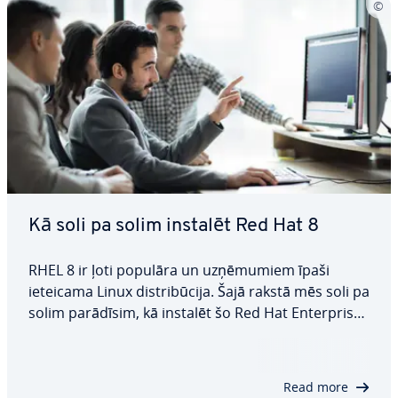
Kā soli pa solim instalēt Red Hat 8
RHEL 8 ir ļoti populāra un uz­ņē­mu­miem īpaši
ieteicama Linux dis­tri­bū­ci­ja. Šajā rakstā mēs soli pa
solim parādīsim, kā instalēt šo Red Hat En­terpri­se
Linux versiju un kon­fi­gu­rēt to at­bil­sto­ši jūsu kon­
krē­ta­jām va­ja­dzī­bām. Jūs uz­zi­nā­siet arī, kādas
prasības ir jāizpilda un kas jāņem…
Read more