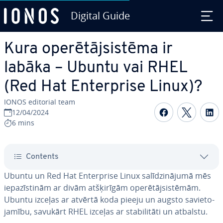
Digital Guide
Skip to Main Content
Kura ope­rē­tājsis­tē­ma ir
labāka – Ubuntu vai RHEL
(Red Hat En­terpri­se Linux)?
IONOS editorial team
Share on F
Share 
S
12/04/2024
6 mins
Contents
Ubuntu un Red Hat En­terpri­se Linux sa­lī­dzi­nā­ju­mā mēs
ie­pa­zīs­ti­nām ar divām at­šķi­rī­gām ope­rē­tājsis­tē­mām.
Ubuntu izceļas ar atvērtā koda pieeju un augsto sa­vie­to­
ja­mī­bu, savukārt RHEL izceļas ar sta­bi­li­tā­ti un atbalstu.