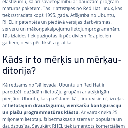
elas­tī­gu­mu, kā arī sa­vie­to­ja­mī­bu ar daudzām prog­ram­
ma­tū­ras paketēm. Tas ir at­tīs­tī­jies no Red Hat Linux, kas
tiek iz­strā­dāts kopš 1995. gada. Atšķirībā no Ubuntu,
RHEL ir patentēta un piedāvā versijas darbvir­smas,
serveru un mā­koņ­pa­kal­po­ju­mu lie­to­jum­prog­ram­mām.
Tās izlaides tiek paziņotas ik pēc diviem līdz pieciem
gadiem, nevis pēc fiksēta grafika.
Kāds ir to mērķis un mēr­ķau­
di­to­ri­ja?
Kā redzams no īsā ievada, Ubuntu un Red Hat ir
paredzēti dažādām lietotāju grupām ar at­šķi­rī­gām
pieejām. Ubuntu, kas pazīstams kā „Linux visiem”, izceļas
ar
lie­to­tā­jam drau­dzī­gu­mu, vienkāršu kon­fi­gu­rā­ci­ju
un plašu prog­ram­ma­tū­ras klāstu
. Ar vairāk nekā 25
miljoniem lietotāju šī bezmaksas sistēma ir populāra un
daudz­pu­sī­ga. Savukārt RHEL tiek izmantots ko­mer­ciā­liem