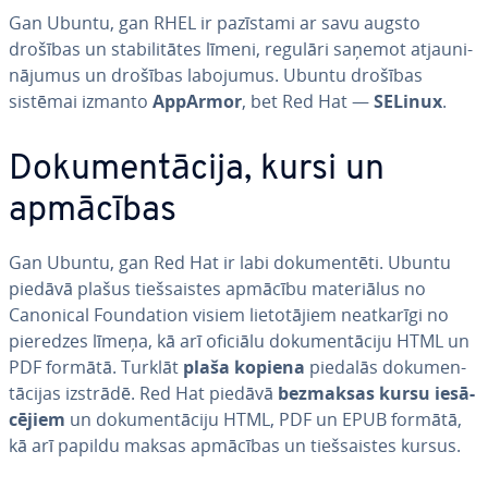
Gan Ubuntu, gan RHEL ir pazīstami ar savu augsto
drošības un sta­bi­li­tā­tes līmeni, regulāri saņemot at­jau­ni­
nā­ju­mus un drošības labojumus. Ubuntu drošības
sistēmai izmanto
AppArmor
, bet Red Hat —
SELinux
.
Do­ku­men­tā­ci­ja, kursi un
apmācības
Gan Ubuntu, gan Red Hat ir labi do­ku­men­tē­ti. Ubuntu
piedāvā plašus tiešsais­tes apmācību ma­te­riā­lus no
Canonical Foun­da­tion visiem lie­to­tā­jiem ne­at­ka­rī­gi no
pieredzes līmeņa, kā arī oficiālu do­ku­men­tā­ci­ju HTML un
PDF formātā. Turklāt
plaša kopiena
piedalās do­ku­men­
tā­ci­jas izstrādē. Red Hat piedāvā
bezmaksas kursu ie­sā­
cē­jiem
un do­ku­men­tā­ci­ju HTML, PDF un EPUB formātā,
kā arī papildu maksas apmācības un tiešsais­tes kursus.