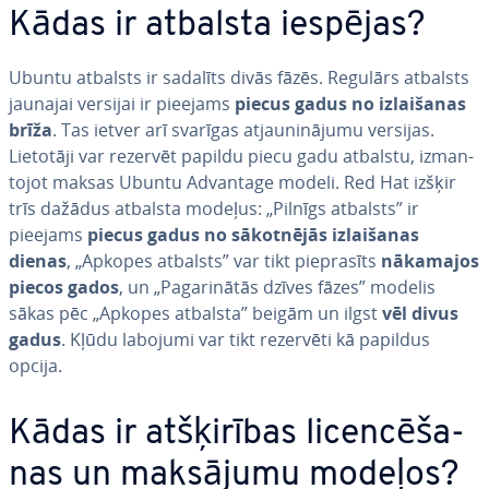
Kādas ir atbalsta iespējas?
Ubuntu atbalsts ir sadalīts divās fāzēs. Regulārs atbalsts
jaunajai versijai ir pieejams
piecus gadus no iz­lai­ša­nas
brīža
. Tas ietver arī svarīgas at­jau­ni­nā­ju­mu versijas.
Lietotāji var rezervēt papildu piecu gadu atbalstu, iz­man­
to­jot maksas Ubuntu Advantage modeli. Red Hat izšķir
trīs dažādus atbalsta modeļus: „Pilnīgs atbalsts” ir
pieejams
piecus gadus no sā­kot­nē­jās iz­lai­ša­nas
dienas
, „Apkopes atbalsts” var tikt pie­pra­sīts
nākamajos
piecos gados
, un „Pa­ga­ri­nā­tās dzīves fāzes” modelis
sākas pēc „Apkopes atbalsta” beigām un ilgst
vēl divus
gadus
. Kļūdu labojumi var tikt rezervēti kā papildus
opcija.
Kādas ir at­šķi­rī­bas li­cen­cē­ša­
nas un maksājumu modeļos?