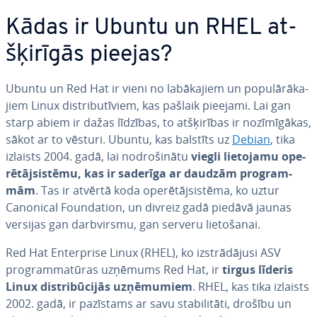
Kādas ir Ubuntu un RHEL at­
šķi­rī­gās pieejas?
Ubuntu un Red Hat ir vieni no la­bā­ka­jiem un po­pu­lā­rā­ka­
jiem Linux dis­tri­bu­tī­viem, kas pašlaik pieejami. Lai gan
starp abiem ir dažas līdzības, to at­šķi­rī­bas ir no­zī­mī­gā­kas,
sākot ar to vēsturi. Ubuntu, kas balstīts uz
Debian
, tika
izlaists 2004. gadā, lai no­dro­ši­nā­tu
viegli lietojamu ope­
rē­tājsis­tē­mu, kas ir saderīga ar daudzām prog­ram­
mām
. Tas ir atvērtā koda ope­rē­tājsis­tē­ma, ko uztur
Canonical Foun­da­tion, un divreiz gadā piedāvā jaunas
versijas gan darbvirsmu, gan serveru lie­to­ša­nai.
Red Hat En­terpri­se Linux (RHEL), ko iz­strā­dā­ju­si ASV
prog­ram­ma­tū­ras uzņēmums Red Hat, ir
tirgus līderis
Linux dis­tri­bū­ci­jās uz­ņē­mu­miem
. RHEL, kas tika izlaists
2002. gadā, ir pazīstams ar savu sta­bi­li­tā­ti, drošību un