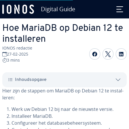
Digital Guide
Ga naar hoofd­in­houd
Hoe MariaDB op Debian 12 te
in­stal­le­ren
IONOS redactie
Delen op F
Delen 
D
27-02-2025
3 mins
In­houds­op­ga­ve
Hier zijn de stappen om MariaDB op Debian 12 te in­stal­
le­ren:
Werk uw Debian 12 bij naar de nieuwste versie.
In­stal­leer MariaDB.
Con­fi­gu­reer het da­ta­ba­se­be­heer­sys­teem.