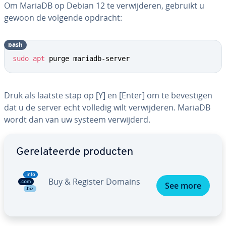
Om MariaDB op Debian 12 te ver­wij­de­ren, gebruikt u
gewoon de volgende opdracht:
bash
sudo
apt
 purge mariadb-server
Druk als laatste stap op [Y] en [Enter] om te be­ves­ti­gen
dat u de server echt volledig wilt ver­wij­de­ren. MariaDB
wordt dan van uw systeem ver­wij­derd.
Ga naar hoofdmenu
Ge­re­la­teer­de producten
Buy & Register Domains
See more