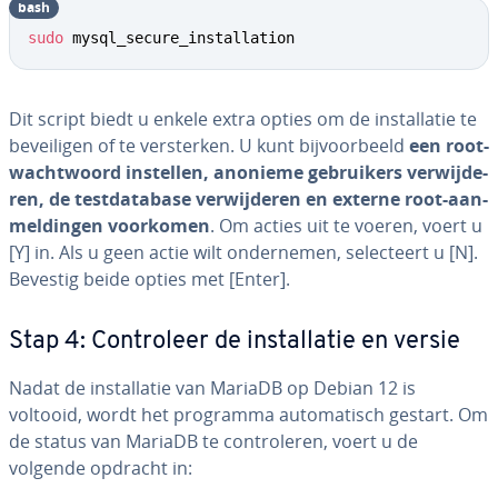
bash
sudo
 mysql_secure_installation
Dit script biedt u enkele extra opties om de in­stal­la­tie te
be­vei­li­gen of te ver­ster­ken. U kunt bij­voor­beeld
een root-
wacht­woord instellen, anonieme ge­brui­kers ver­wij­de­
ren, de test­da­ta­ba­se ver­wij­de­ren en externe root-aan­
mel­din­gen voorkomen
. Om acties uit te voeren, voert u
[Y] in. Als u geen actie wilt on­der­ne­men, se­lec­teert u [N].
Bevestig beide opties met [Enter].
Stap 4: Con­tro­leer de in­stal­la­tie en versie
Nadat de in­stal­la­tie van MariaDB op Debian 12 is
voltooid, wordt het programma au­to­ma­tisch gestart. Om
de status van MariaDB te con­tro­le­ren, voert u de
volgende opdracht in: