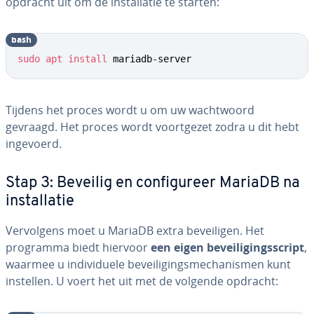
opdracht uit om de in­stal­la­tie te starten:
bash
sudo
apt
install
 mariadb-server
Tijdens het proces wordt u om uw wacht­woord
gevraagd. Het proces wordt voort­ge­zet zodra u dit hebt
ingevoerd.
Stap 3: Beveilig en con­fi­gu­reer MariaDB na
in­stal­la­tie
Ver­vol­gens moet u MariaDB extra be­vei­li­gen. Het
programma biedt hiervoor
een eigen be­vei­li­gings­script
,
waarmee u in­di­vi­du­e­le be­vei­li­gings­me­cha­nis­men kunt
instellen. U voert het uit met de volgende opdracht: