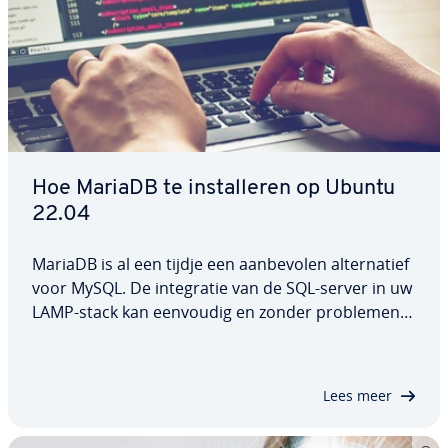
Hoe MariaDB te in­stal­le­ren op Ubuntu
22.04
MariaDB is al een tijdje een aan­be­vo­len al­ter­na­tief
voor MySQL. De in­te­gra­tie van de SQL-server in uw
LAMP-stack kan eenvoudig en zonder problemen
worden uit­ge­voerd. In deze speciale hand­lei­ding
leggen we uit hoe u MariaDB op Ubuntu 22.04 in­
stal­leert, con­fi­gu­reert en aan­vul­len­de…
Lees meer