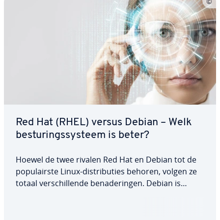
Red Hat (RHEL) versus Debian – Welk
be­stu­rings­sys­teem is beter?
Hoewel de twee rivalen Red Hat en Debian tot de
po­pu­lair­ste Linux-dis­tri­bu­ties behoren, volgen ze
totaal ver­schil­len­de be­na­de­rin­gen. Debian is
volledig gratis en bevat niet veel betaalde pro­
gram­ma's, maar richt zich op open-source
software. Het prop­ri­ë­tai­re RHEL is…