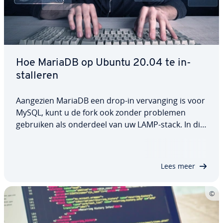
Hoe MariaDB op Ubuntu 20.04 te in­
stal­le­ren
Aangezien MariaDB een drop-in ver­van­ging is voor
MySQL, kunt u de fork ook zonder problemen
gebruiken als onderdeel van uw LAMP-stack. In dit
artikel leggen we uit hoe u MariaDB op Ubuntu
20.04 in­stal­leert, welke con­fi­gu­ra­ties en be­vei­li­
gings­maat­re­ge­len worden aan­be­vo­len en hoe u…
Lees meer