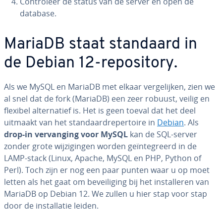
Con­tro­leer de status van de server en open de
database.
MariaDB staat standaard in
de Debian 12-re­po­si­to­ry.
Als we MySQL en MariaDB met elkaar ver­ge­lij­ken, zien we
al snel dat de fork (MariaDB) een zeer robuust, veilig en
flexibel al­ter­na­tief is. Het is geen toeval dat het deel
uitmaakt van het stan­daard­re­per­toi­re in
Debian
. Als
drop-in ver­van­ging voor MySQL
kan de SQL-server
zonder grote wij­zi­gin­gen worden ge­ïn­te­greerd in de
LAMP-stack (Linux, Apache, MySQL en PHP, Python of
Perl). Toch zijn er nog een paar punten waar u op moet
letten als het gaat om be­vei­li­ging bij het in­stal­le­ren van
MariaDB op Debian 12. We zullen u hier stap voor stap
door de in­stal­la­tie leiden.