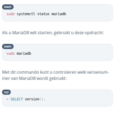
bash
sudo
 systemctl status mariadb
Als u MariaDB wilt starten, gebruikt u deze opdracht:
bash
sudo
 mariadb
Met dit commando kunt u con­tro­le­ren welk ver­sie­num­
mer van MariaDB wordt gebruikt:
sql
>
SELECT
 version
(
)
;