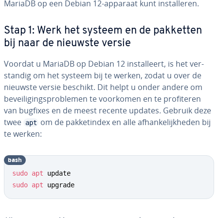
MariaDB op een Debian 12-apparaat kunt in­stal­le­ren.
Stap 1: Werk het systeem en de pakketten
bij naar de nieuwste versie
Voordat u MariaDB op Debian 12 in­stal­leert, is het ver­
stan­dig om het systeem bij te werken, zodat u over de
nieuwste versie beschikt. Dit helpt u onder andere om
be­vei­li­gings­pro­ble­men te voorkomen en te pro­fi­te­ren
van bugfixes en de meest recente updates. Gebruik deze
twee
om de pak­ket­in­dex en alle af­han­ke­lijk­he­den bij
apt
te werken:
bash
sudo
apt
sudo
apt
 upgrade