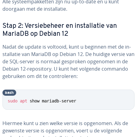
Alle sys­teem­pak­ket­ten zijn nu up-to-date en u kunt
doorgaan met de in­stal­la­tie.
Stap 2: Ver­sie­be­heer en in­stal­la­tie van
MariaDB op Debian 12
Nadat de update is voltooid, kunt u beginnen met de in­
stal­la­tie van MariaDB op Debian 12. De huidige versie van
de SQL-server is normaal gesproken opgenomen in de
Debian 12-re­po­si­to­ry. U kunt het volgende commando
gebruiken om dit te con­tro­le­ren:
bash
sudo
apt
 show mariadb-server
Hiermee kunt u zien welke versie is opgenomen. Als de
gewenste versie is opgenomen, voert u de volgende