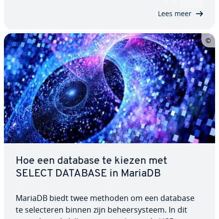
Aan de hand van een­vou­di­ge voor­beel­den…
Lees meer
Hoe een database te kiezen met
SELECT DATABASE in MariaDB
MariaDB biedt twee methoden om een database
te se­lec­te­ren binnen zijn be­heer­sys­teem. In dit