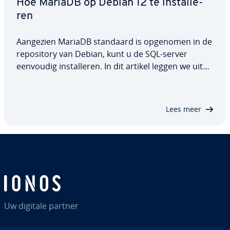
Hoe MariaDB op Debian 12 te in­stal­le­
ren
Aangezien MariaDB standaard is opgenomen in de
re­po­si­to­ry van Debian, kunt u de SQL-server
eenvoudig in­stal­le­ren. In dit artikel leggen we uit
hoe u MariaDB op Debian 12 in­stal­leert, hoe u de
software daarna con­fi­gu­reert en welke opties er
be­schik­baar zijn om de be­vei­li­ging van…
Lees meer
Uw digitale partner