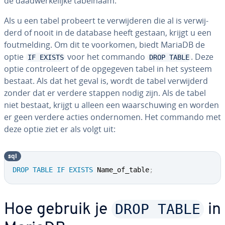
de daad­wer­ke­lij­ke tabelnaam.
Als u een tabel probeert te ver­wij­de­ren die al is ver­wij­
derd of nooit in de database heeft gestaan, krijgt u een
fout­mel­ding. Om dit te voorkomen, biedt MariaDB de
optie
voor het commando
. Deze
IF EXISTS
DROP TABLE
optie con­tro­leert of de opgegeven tabel in het systeem
bestaat. Als dat het geval is, wordt de tabel ver­wij­derd
zonder dat er verdere stappen nodig zijn. Als de tabel
niet bestaat, krijgt u alleen een waar­schu­wing en worden
er geen verdere acties on­der­no­men. Het commando met
deze optie ziet er als volgt uit:
sql
DROP
TABLE
IF
EXISTS
 Name_of_table
;
DROP TABLE
Hoe gebruik je
in