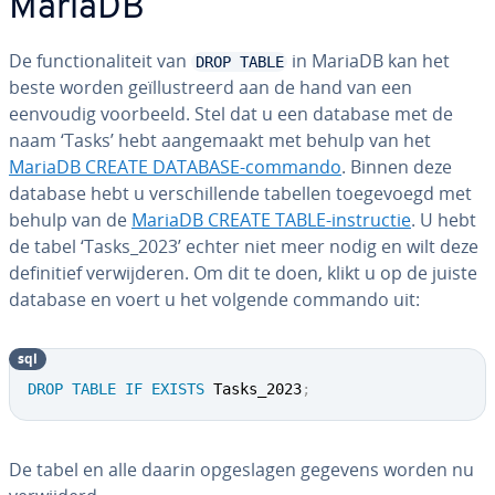
MariaDB
De func­ti­o­na­li­teit van
in MariaDB kan het
DROP TABLE
beste worden ge­ïl­lu­streerd aan de hand van een
eenvoudig voorbeeld. Stel dat u een database met de
naam ‘Tasks’ hebt aan­ge­maakt met behulp van het
MariaDB CREATE DATABASE-commando
. Binnen deze
database hebt u ver­schil­len­de tabellen toe­ge­voegd met
behulp van de
MariaDB CREATE TABLE-in­struc­tie
. U hebt
de tabel ‘Tasks_2023’ echter niet meer nodig en wilt deze
de­fi­ni­tief ver­wij­de­ren. Om dit te doen, klikt u op de juiste
database en voert u het volgende commando uit:
sql
DROP
TABLE
IF
EXISTS
 Tasks_2023
;
De tabel en alle daarin op­ge­sla­gen gegevens worden nu