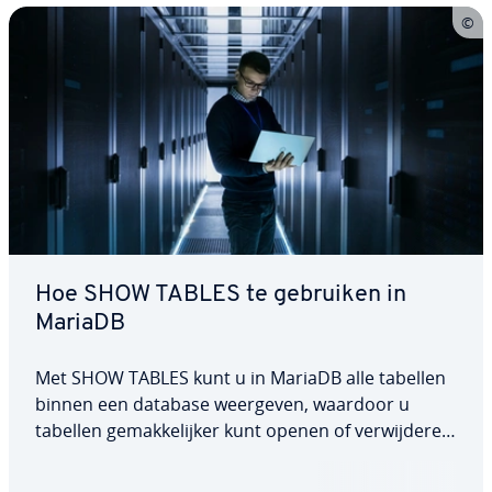
Hoe SHOW TABLES te gebruiken in
MariaDB
Met SHOW TABLES kunt u in MariaDB alle tabellen
binnen een database weergeven, waardoor u
tabellen ge­mak­ke­lij­ker kunt openen of ver­wij­de­ren.
In dit artikel bekijken we de structuur van deze
MariaDB-in­struc­tie en hoe u deze kunt gebruiken.