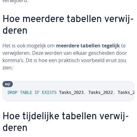
ver­wij­derd.
Hoe meerdere tabellen ver­wij­
de­ren
Het is ook mogelijk om
meerdere tabellen tegelijk
te
ver­wij­de­ren. Deze worden van elkaar ge­schei­den door
komma’s. Dit is hoe een praktisch voorbeeld eruit zou
zien:
sql
DROP
TABLE
IF
EXISTS
 Tasks_2023
,
 Tasks_2022
,
 Tasks_2
Hoe tij­de­lij­ke tabellen ver­wij­
de­ren