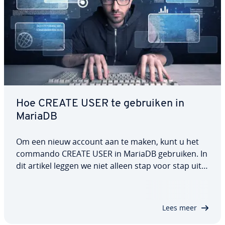
Hoe CREATE USER te gebruiken in
MariaDB
Om een nieuw account aan te maken, kunt u het
commando CREATE USER in MariaDB gebruiken. In
dit artikel leggen we niet alleen stap voor stap uit
hoe u het commando gebruikt en een nieuwe
gebruiker aanmaakt, maar laten we u ook zien
welke ge­brui­kers­rech­ten u aan ge­brui­kers kunt…
Lees meer