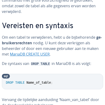
commando met grote voor­zich­tig­heid te gebruiken,
omdat zowel de tabel als alle gegevens ervan worden
ver­wij­derd.
Vereisten en syntaxis
Om een tabel te ver­wij­de­ren, hebt u de bij­be­ho­ren­de
ge­
brui­kers­rech­ten
nodig. U kunt deze ver­krij­gen als
beheerder of door een nieuwe gebruiker aan te maken
met
MariaDB CREATE USER
.
De syntaxis van
in MariaDB is als volgt:
DROP TABLE
sql
DROP
TABLE
 Name_of_table
;
Vervang de tij­de­lij­ke aan­dui­ding ‘Naam_van_tabel’ door