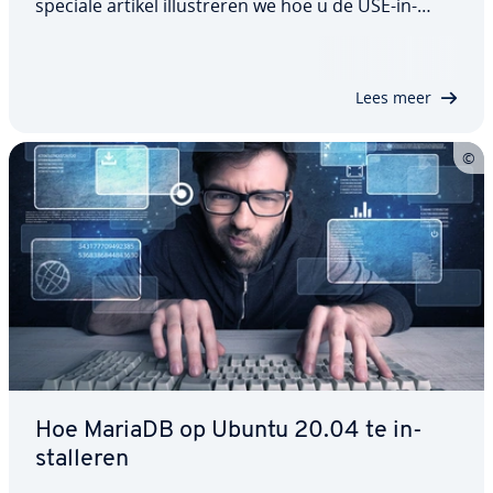
speciale artikel il­lu­stre­ren we hoe u de USE-in­
struc­tie in de op­dracht­re­gel en de
mysql_select_db-functie in PHP kunt gebruiken aan
de hand van een eenvoudig voorbeeld, en
Lees meer
belichten we…
Hoe MariaDB op Ubuntu 20.04 te in­
stal­le­ren