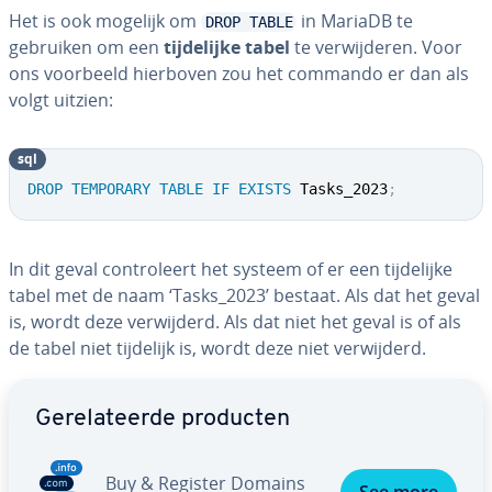
Het is ook mogelijk om
in MariaDB te
DROP TABLE
gebruiken om een
tij­de­lij­ke tabel
te ver­wij­de­ren. Voor
ons voorbeeld hierboven zou het commando er dan als
volgt uitzien:
sql
DROP
TEMPORARY
TABLE
IF
EXISTS
 Tasks_2023
;
In dit geval con­tro­leert het systeem of er een tij­de­lij­ke
tabel met de naam ‘Tasks_2023’ bestaat. Als dat het geval
is, wordt deze ver­wij­derd. Als dat niet het geval is of als
de tabel niet tijdelijk is, wordt deze niet ver­wij­derd.
Ga naar hoofdmenu
Ge­re­la­teer­de producten
Buy & Register Domains