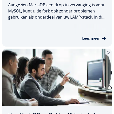
Aangezien MariaDB een drop-in ver­van­ging is voor
MySQL, kunt u de fork ook zonder problemen
gebruiken als onderdeel van uw LAMP-stack. In dit
artikel leggen we uit hoe u MariaDB op Ubuntu
20.04 in­stal­leert, welke con­fi­gu­ra­ties en be­vei­li­
gings­maat­re­ge­len worden aan­be­vo­len en hoe u…
Lees meer