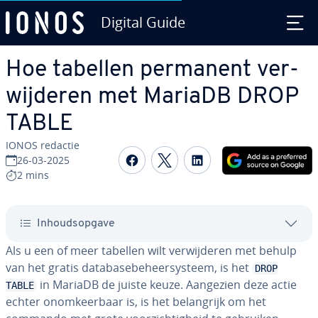
Digital Guide
Ga naar hoofd­in­houd
Hoe tabellen permanent ver­
wij­de­ren met MariaDB DROP
TABLE
IONOS redactie
Delen op Facebook
Delen op Twitter
Delen op Linked
26-03-2025
2 mins
In­houds­op­ga­ve
Als u een of meer tabellen wilt ver­wij­de­ren met behulp
van het gratis da­ta­ba­se­be­heer­sys­teem, is het
DROP
in MariaDB de juiste keuze. Aangezien deze actie
TABLE
echter on­om­keer­baar is, is het be­lang­rijk om het