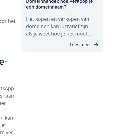
Do­mein­han­del: hoe verkoop je
een do­mein­naam?
Het kopen en verkopen van
oor het
domeinen kan lucratief zijn –
als je weet hoe je het moet…
Lees meer
e­
atsApp.
ers­naam
mer
n, kan
iet
te ver­