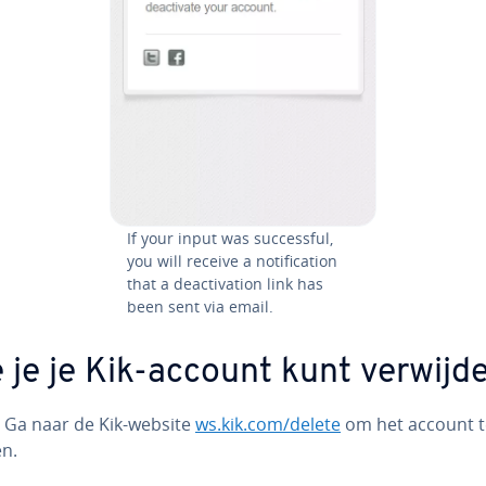
If your input was suc­ces­sful,
you will receive a no­ti­fi­ca­ti­on
that a de­ac­ti­va­ti­on link has
been sent via email.
 je je Kik-account kunt ver­wij­de
: Ga naar de Kik-website
ws.kik.com/delete
om het account t
en.