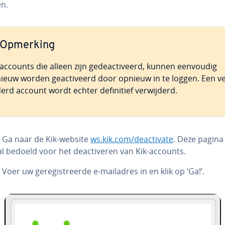
en.
Opmerking
-accounts die alleen zijn ge­de­ac­ti­veerd, kunnen eenvoudig
ieuw worden ge­ac­ti­veerd door opnieuw in te loggen. Een ve
derd account wordt echter de­fi­ni­tief ver­wij­derd.
: Ga naar de Kik-website
ws.kik.com/de­ac­ti­va­te
. Deze pagina 
l bedoeld voor het de­ac­ti­ve­ren van Kik-accounts.
: Voer uw ge­re­gi­streer­de e-mailadres in en klik op ‘Ga!’.