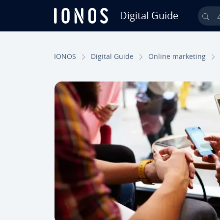
Digital Guide
Zo
Ga naar hoofd­in­houd
IONOS
Digital Guide
Online marketing