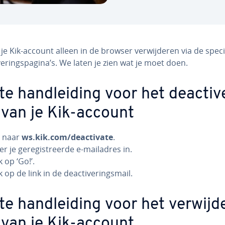
 je Kik-account alleen in de browser ver­wij­de­ren via de speci
i­ve­rings­pa­gi­na’s. We laten je zien wat je moet doen.
e hand­lei­ding voor het de­ac­ti­v
 van je Kik-account
 naar
ws.kik.com/de­ac­ti­va­te
.
r je ge­re­gi­streer­de e-mailadres in.
k op ‘Go!’.
k op de link in de de­ac­ti­ve­rings­mail.
e hand­lei­ding voor het ver­wij­d
 van je Kik-account