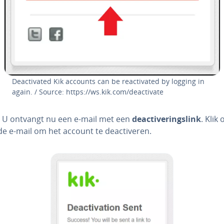
De­ac­ti­va­ted Kik accounts can be re­ac­ti­va­ted by logging in
again. / Source: https://ws.kik.com/de­ac­ti­va­te
: U ontvangt nu een e-mail met een
de­ac­ti­ve­ringslink
. Klik
 de e-mail om het account te de­ac­ti­ve­ren.