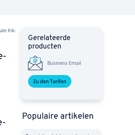
ale Kik-
Ge­re­la­teer­de
producten
e­
Business Email
Zu den Tarifen
Populaire artikelen
e­