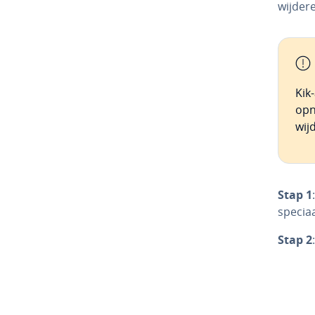
wij­de­r
Kik
opn
wij­
Stap 1
speciaa
Stap 2