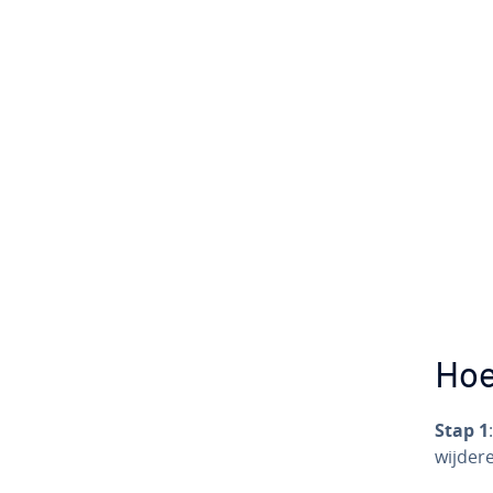
Hoe
Stap 1
wij­de­r