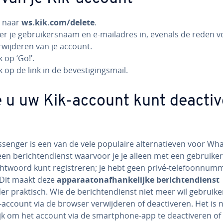
 naar
ws.kik.com/delete
.
er je ge­brui­kers­naam en e-mailadres in, evenals de reden v
­wij­de­ren van je account.
k op ‘Go!’.
k op de link in de be­ves­ti­gings­mail.
 u uw Kik-account kunt de­ac­ti­v
senger is een van de vele populaire al­ter­na­tie­ven voor Wh
een be­rich­ten­dienst waarvoor je je alleen met een ge­brui­k
t­woord kunt re­gi­stre­ren; je hebt geen privé-te­le­foon­num­
 Dit maakt deze
ap­pa­raat­on­af­han­ke­lij­ke be­rich­ten­dienst
er praktisch. Wie de be­rich­ten­dienst niet meer wil gebruike
k-account via de browser ver­wij­de­ren of de­ac­ti­ve­ren. Het is n
k om het account via de smartpho­ne-app te de­ac­ti­ve­ren of 