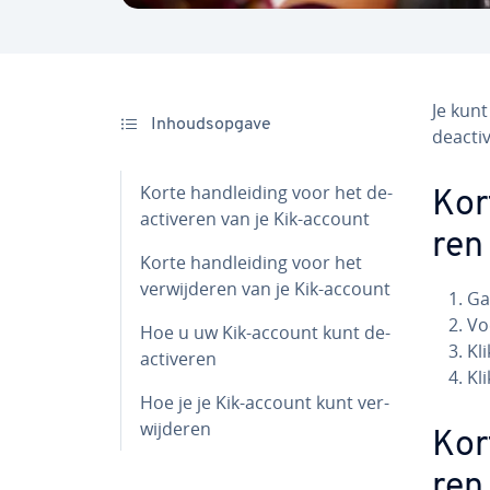
Je kunt
In­houds­op­ga­ve
de­ac­t
Korte hand­lei­ding voor het de­
Kort
ac­ti­ve­ren van je Kik-account
ren
Korte hand­lei­ding voor het
ver­wij­de­ren van je Kik-account
Ga
Voe
Hoe u uw Kik-account kunt de­
Kli
ac­ti­ve­ren
Kli
Hoe je je Kik-account kunt ver­
wij­de­ren
Kort
ren