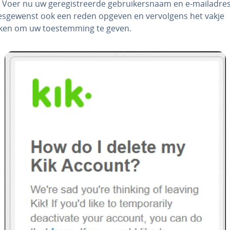
: Voer nu uw ge­re­gi­streer­de ge­brui­kers­naam en e-mailadres
s­ge­wenst ook een reden opgeven en ver­vol­gens het vakje
ken om uw toe­stem­ming te geven.