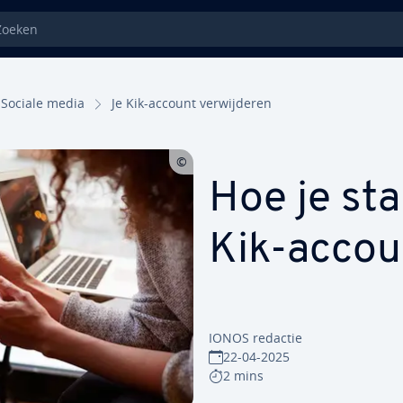
eken
Sociale media
Je Kik-account ver­wij­de­ren
Hoe je st
Kik-accoun
IONOS redactie
22-04-2025
2 mins