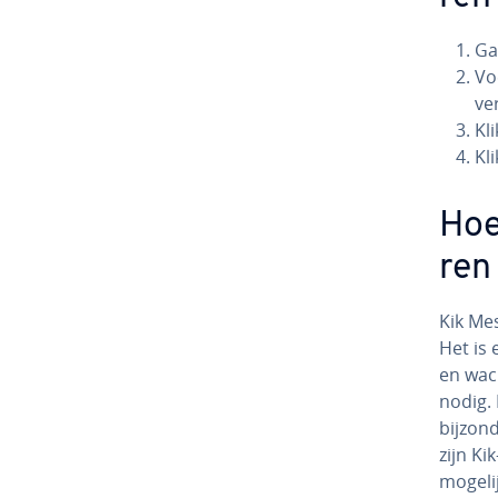
Ga
Vo
ver
Kli
Kli
Hoe
ren
Kik Mes
Het is 
en wach
nodig.
bijzond
zijn Ki
mogelij