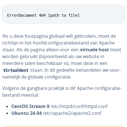
ErrorDocument 404 [path to file]
Als u deze fout­pa­gi­na globaal wilt gebruiken, moet de
richtlijn in het hoofd­con­fi­gu­ra­tie­be­stand van Apache
staan. Als de pagina alleen voor een
virtuele host
moet
worden gebruikt (bij­voor­beeld als uw website in
meerdere talen be­schik­baar is), moet deze in een
staan. In dit gedeelte be­han­de­len we voor­
VirtualHost
na­me­lijk de globale con­fi­gu­ra­tie.
Volgens de gangbare praktijk is dit Apache-con­fi­gu­ra­tie­
be­stand meestal:
CentOS Stream 9
/etc/httpd/conf/httpd.conf
Ubuntu 24.04
/etc/apache2/apache2.conf