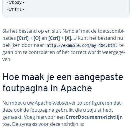
</body>

</html>
Sla het bestand op en sluit Nano af met de toets­com­bi­
na­ties
[Ctrl] + [O]
en
[Ctrl] + [X]
. U kunt het bestand nu
bekijken door naar
te
http://example.com/my-404.html
gaan om te con­tro­le­ren of het correct wordt weer­ge­ge­
ven.
Hoe maak je een aan­ge­pas­te
fout­pa­gi­na in Apache
Nu moet u uw Apache-webserver zo con­fi­gu­re­ren dat
deze ook de fout­pa­gi­na gebruikt die u zojuist hebt
gemaakt. Voeg hiervoor een
Er­ror­Do­cu­ment-richtlijn
toe. De syntaxis voor deze richtlijn is: