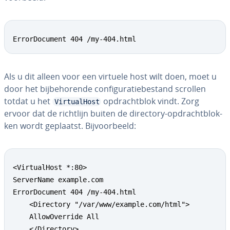
ErrorDocument 404 /my-404.html
Als u dit alleen voor een virtuele host wilt doen, moet u
door het bij­be­ho­ren­de con­fi­gu­ra­tie­be­stand scrollen
totdat u het
op­dracht­blok vindt. Zorg
VirtualHost
ervoor dat de richtlijn buiten de directory-op­dracht­blok­
ken wordt geplaatst. Bij­voor­beeld:
<VirtualHost *:80>

ServerName example.com

ErrorDocument 404 /my-404.html

    <Directory "/var/www/example.com/html">

    AllowOverride All

    </Directory>
