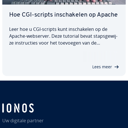
Hoe CGI-scripts in­scha­ke­len op Apache
Leer hoe u CGI-scripts kunt in­scha­ke­len op de
Apache-webserver. Deze tutorial bevat staps­ge­wij­
ze in­struc­ties voor het toevoegen van de
benodigde Apache-con­fi­gu­ra­ties om CGI-scripts uit
te voeren, en hoe u de juiste mach­ti­gin­gen voor de
map en CGI-bestanden instelt.
Lees meer
Uw digitale partner