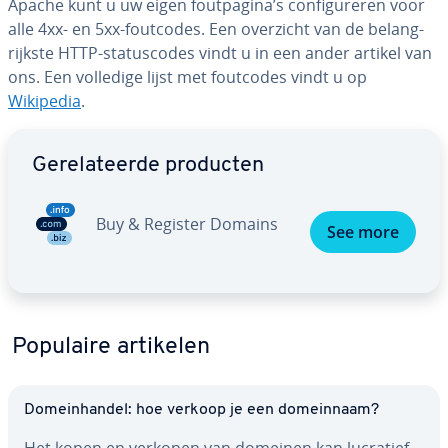
Apache kunt u uw eigen fout­pa­gi­na’s con­fi­gu­re­ren voor
alle 4xx- en 5xx-foutcodes. Een overzicht van de be­lang­
rijk­ste HTTP-sta­tus­co­des vindt u in een ander artikel van
ons. Een volledige lijst met foutcodes vindt u op
Wikipedia
.
Ga naar hoofdmenu
Ge­re­la­teer­de producten
Buy & Register Domains
See more
Populaire artikelen
Do­mein­han­del: hoe verkoop je een do­mein­naam?