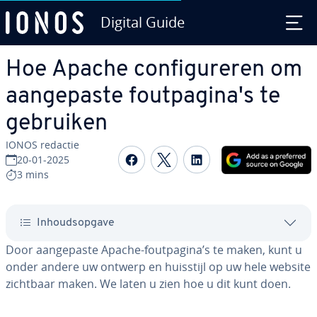
Digital Guide
Ga naar hoofd­in­houd
Hoe Apache con­fi­gu­re­ren om
aan­ge­pas­te fout­pa­gi­na's te
gebruiken
IONOS redactie
Delen op Facebook
Delen op Twitter
Delen op Linked
20-01-2025
3 mins
In­houds­op­ga­ve
Door aan­ge­pas­te Apache-fout­pa­gi­na’s te maken, kunt u
onder andere uw ontwerp en huisstijl op uw hele website
zichtbaar maken. We laten u zien hoe u dit kunt doen.