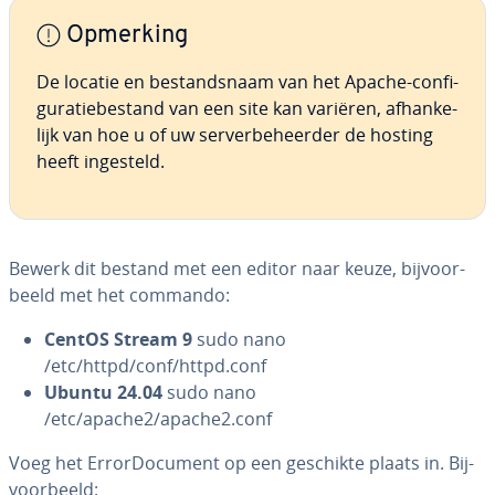
Opmerking
De locatie en be­stands­naam van het Apache-con­fi­
gu­ra­tie­be­stand van een site kan variëren, af­han­ke­
lijk van hoe u of uw ser­ver­be­heer­der de hosting
heeft ingesteld.
Bewerk dit bestand met een editor naar keuze, bij­voor­
beeld met het commando:
CentOS Stream 9
sudo nano
/etc/httpd/conf/httpd.conf
Ubuntu 24.04
sudo nano
/etc/apache2/apache2.conf
Voeg het Er­ror­Do­cu­ment op een geschikte plaats in. Bij­
voor­beeld: