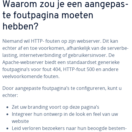
Waarom zou je een aan­ge­pas­
te fout­pa­gi­na moeten
hebben?
Niemand wil HTTP- fouten op zijn webserver. Dit kan
echter af en toe voorkomen, af­han­ke­lijk van de ser­ver­be­
las­ting, in­ter­net­ver­bin­ding of ge­brui­kers­in­voer. De
Apache-webserver biedt een stan­daardset generieke
fout­pa­gi­na’s voor fout 404, HTTP-fout 500 en andere
veel­voor­ko­men­de fouten.
Door aan­ge­pas­te fout­pa­gi­na’s te con­fi­gu­re­ren, kunt u
echter:
Zet uw branding voort op deze pagina’s
Integreer hun ontwerp in de look en feel van uw
website
Leid verloren bezoekers naar hun beoogde be­stem­