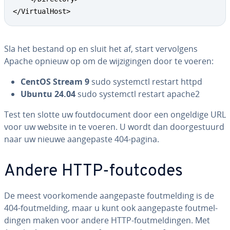
</VirtualHost>
Sla het bestand op en sluit het af, start ver­vol­gens
Apache opnieuw op om de wij­zi­gin­gen door te voeren:
CentOS Stream 9
sudo systemctl restart httpd
Ubuntu 24.04
sudo systemctl restart apache2
Test ten slotte uw fout­do­cu­ment door een ongeldige URL
voor uw website in te voeren. U wordt dan door­ge­stuurd
naar uw nieuwe aan­ge­pas­te 404-pagina.
Andere HTTP-foutcodes
De meest voor­ko­men­de aan­ge­pas­te fout­mel­ding is de
404-fout­mel­ding, maar u kunt ook aan­ge­pas­te fout­mel­
din­gen maken voor andere HTTP-fout­mel­din­gen. Met