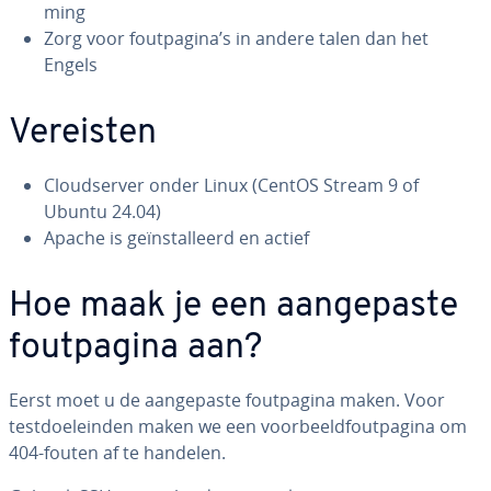
ming
Zorg voor fout­pa­gi­na’s in andere talen dan het
Engels
Vereisten
Cloud­ser­ver onder Linux (CentOS Stream 9 of
Ubuntu 24.04)
Apache is ge­ïn­stal­leerd en actief
Hoe maak je een aan­ge­pas­te
fout­pa­gi­na aan?
Eerst moet u de aan­ge­pas­te fout­pa­gi­na maken. Voor
test­doel­ein­den maken we een voor­beeld­fout­pa­gi­na om
404-fouten af te handelen.