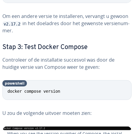
Om een andere versie te in­stal­le­ren, vervangt u gewoon
in het doeladres door het gewenste ver­sie­num­
v2.17.2
mer.
Stap 3: Test Docker Compose
Con­tro­leer of de in­stal­la­tie succesvol was door de
huidige versie van Compose weer te geven:
po­wers­hell
docker compose version
U zou de volgende uitvoer moeten zien:
When you see the version number of Compose, the in­stal­