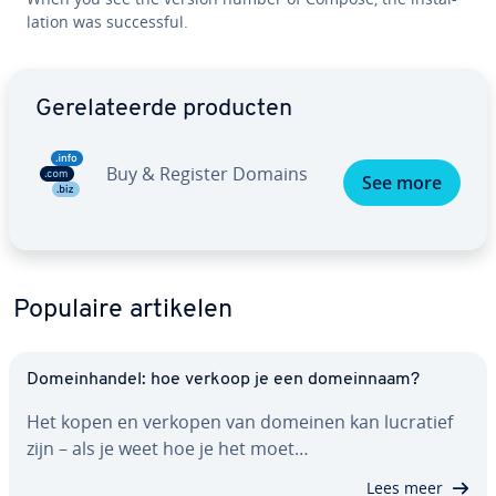
la­ti­on was suc­ces­sful.
Ga naar hoofdmenu
Ge­re­la­teer­de producten
Buy & Register Domains
See more
Populaire artikelen
Do­mein­han­del: hoe verkoop je een do­mein­naam?
Het kopen en verkopen van domeinen kan lucratief
zijn – als je weet hoe je het moet…
Lees meer