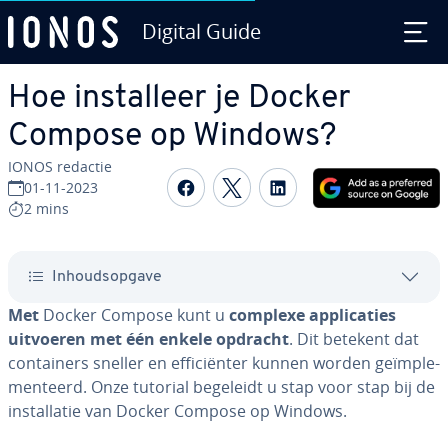
Digital Guide
Ga naar hoofd­in­houd
Hoe in­stal­leer je Docker
Compose op Windows?
IONOS redactie
Delen op Facebook
Delen op Twitter
Delen op Linked
01-11-2023
2 mins
In­houds­op­ga­ve
Met
Docker Compose kunt u
complexe ap­pli­ca­ties
uitvoeren met één enkele opdracht
. Dit betekent dat
con­tai­ners sneller en ef­fi­ci­ën­ter kunnen worden ge­ïm­ple­
men­teerd. Onze tutorial begeleidt u stap voor stap bij de
in­stal­la­tie van Docker Compose op Windows.