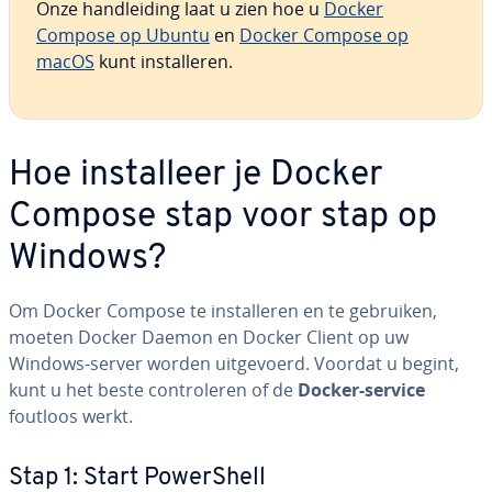
Onze hand­lei­ding laat u zien hoe u
Docker
Compose op Ubuntu
en
Docker Compose op
macOS
kunt in­stal­le­ren.
Hoe in­stal­leer je Docker
Compose stap voor stap op
Windows?
Om Docker Compose te in­stal­le­ren en te gebruiken,
moeten Docker Daemon en Docker Client op uw
Windows-server worden uit­ge­voerd. Voordat u begint,
kunt u het beste con­tro­le­ren of de
Docker-service
foutloos werkt.
Stap 1: Start Po­werS­hell