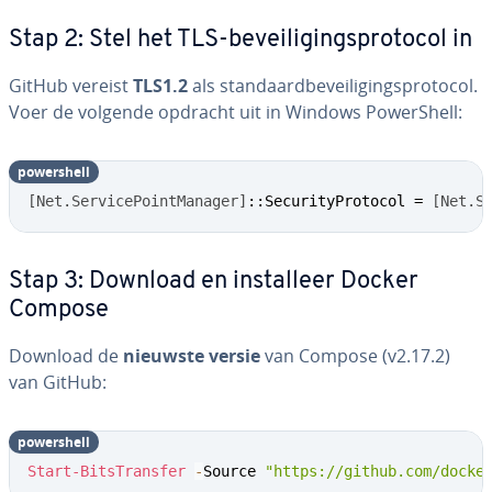
Stap 2: Stel het TLS-be­vei­li­gings­pro­to­col in
GitHub vereist
TLS1.2
als stan­daard­be­vei­li­gings­pro­to­col.
Voer de volgende opdracht uit in Windows Po­werS­hell:
po­wers­hell
[Net.ServicePointManager]
::SecurityProtocol = 
[Net.S
Stap 3: Download en in­stal­leer Docker
Compose
Download de
nieuwste versie
van Compose (v2.17.2)
van GitHub:
po­wers­hell
Start-BitsTransfer
-
Source 
"https://github.com/docke