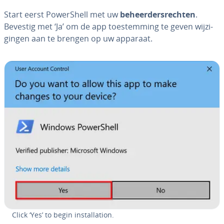
Start eerst Po­werS­hell met uw
be­heer­ders­rech­ten
.
Bevestig met ‘Ja’ om de app toe­stem­ming te geven wij­zi­
gin­gen aan te brengen op uw apparaat.
Click ‘Yes’ to begin in­stal­la­ti­on.