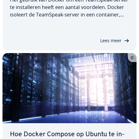
te in­stal­le­ren heeft een aantal voordelen. Docker
isoleert de TeamSpeak-server in een container,
waardoor deze wordt beschermd tegen con­flic­ten
met andere ap­pli­ca­ties op het host­sys­teem. Dit
leidt tot betere ser­ver­be­vei­li­ging en…
Lees meer
Hoe Docker Compose op Ubuntu te in­