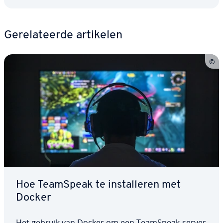
Ge­re­la­teer­de artikelen
Hoe TeamSpeak te in­stal­le­ren met
Docker
Het gebruik van Docker om een TeamSpeak-server