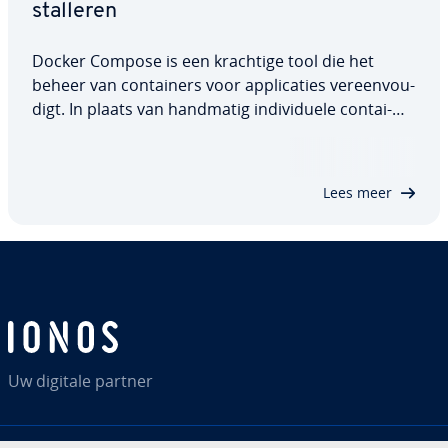
stal­le­ren
Docker Compose is een krachtige tool die het
beheer van con­tai­ners voor ap­pli­ca­ties ver­een­vou­
digt. In plaats van handmatig in­di­vi­du­e­le con­tai­
ners te starten en te con­fi­gu­re­ren, kunt u met
Compose alle benodigde stappen de­fi­ni­ë­ren in een
YAML-bestand. In deze tutorial be­ge­lei­den…
Lees meer
Uw digitale partner