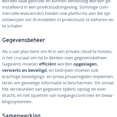
worden vaak gebruikt en kunnen eenvoudig worden ge­
ïn­stal­leerd in een pri­vé­cloudom­ge­ving. Sommige com­
mer­ci­ë­le le­ve­ran­ciers bieden ook platforms aan die zijn
ontworpen om AI-modellen in pri­vé­clouds te beheren en
te schalen.
Ge­ge­vens­be­heer
Als u van plan bent om AI in een private cloud te hosten,
is het cruciaal om na te denken over ge­ge­vens­be­heer.
Gegevens moeten
efficiënt
worden
op­ge­sla­gen,
verwerkt en beveiligd
, en bedrijven moeten ook
krachtige be­vei­li­gings- en pri­va­cy­maat­re­ge­len im­ple­men­
te­ren om gevoelige in­for­ma­tie te be­scher­men. Dit omvat
het ver­sleu­te­len van gegevens tijdens opslag en over­
dracht, en het opzetten van toe­gangs­con­tro­les en be­wa­
kings­sys­te­men.
Sa­men­wer­king