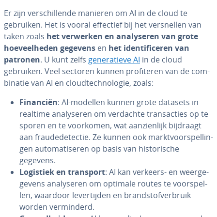
Er zijn ver­schil­len­de manieren om AI in de cloud te
gebruiken. Het is vooral effectief bij het ver­snel­len van
taken zoals
het verwerken en ana­ly­se­ren van grote
hoe­veel­he­den gegevens
en
het iden­ti­fi­ce­ren van
patronen
. U kunt zelfs
ge­ne­ra­tie­ve AI
in de cloud
gebruiken. Veel sectoren kunnen pro­fi­te­ren van de com­
bi­na­tie van AI en cloud­tech­no­lo­gie, zoals:
Financiën
: AI-modellen kunnen grote datasets in
realtime ana­ly­se­ren om verdachte trans­ac­ties op te
sporen en te voorkomen, wat aan­zien­lijk bijdraagt
aan frau­de­de­tec­tie. Ze kunnen ook markt­voor­spel­lin­
gen au­to­ma­ti­se­ren op basis van his­to­ri­sche
gegevens.
Logistiek en transport
: AI kan verkeers- en weer­ge­
ge­vens ana­ly­se­ren om optimale routes te voor­spel­
len, waardoor le­ver­tij­den en brand­stof­ver­bruik
worden ver­min­derd.