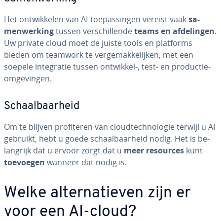
Het ont­wik­ke­len van AI-toe­pas­sin­gen vereist vaak
sa­
men­wer­king
tussen ver­schil­len­de
teams en af­de­lin­gen
.
Uw private cloud moet de juiste tools en platforms
bieden om teamwork te ver­ge­mak­ke­lij­ken, met een
soepele in­te­gra­tie tussen ontwikkel-, test- en pro­duc­tie­
om­ge­vin­gen.
Schaal­baar­heid
Om te blijven pro­fi­te­ren van cloud­tech­no­lo­gie terwijl u AI
gebruikt, hebt u goede schaal­baar­heid nodig. Het is be­
lang­rijk dat u ervoor zorgt dat u
meer resources
kunt
toevoegen
wanneer dat nodig is.
Welke al­ter­na­tie­ven zijn er
voor een AI-cloud?