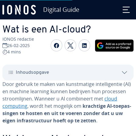
Digital Guide
Ga naar hoofd­in­houd
Wat is een AI-cloud?
IONOS redactie
Delen op Facebook
Delen op Twitter
Delen op Linked
26-02-2025
4 mins
In­houds­op­ga­ve
Door gebruik te maken van kunst­ma­ti­ge in­tel­li­gen­tie (AI)
en machine learning kunnen bedrijven hun processen
stroom­lij­nen. Wanneer u AI com­bi­neert met
cloud
computing
, wordt het mogelijk om
krachtige AI-toe­pas­
sin­gen te hosten en uit te voeren zonder dat u uw
eigen in­fra­struc­tuur hoeft op te zetten
.