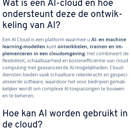
Wat is een AI-cloud en hoe
on­der­steunt deze de ont­wik­
ke­ling van AI?
Een AI Cloud is een platform waarmee u
AI- en machine
learning-modellen
kunt
ont­wik­ke­len, trainen en im­
ple­men­te­ren in een cloudom­ge­ving
. Het com­bi­neert de
flexi­bi­li­teit, schaal­baar­heid en kos­ten­ef­fi­ci­ën­tie van cloud
computing met ge­a­van­ceer­de AI-mo­ge­lijk­he­den. Cloud­
dien­sten bieden vaak schaal­ba­re re­ken­kracht en ge­spe­ci­
a­li­seer­de software, waardoor het voor bedrijven ge­mak­
ke­lij­ker wordt om complexe AI-toe­pas­sin­gen te bouwen
en te beheren.
Hoe kan AI worden gebruikt in
de cloud?