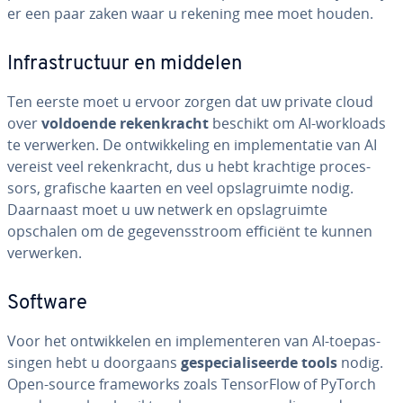
er een paar zaken waar u rekening mee moet houden.
In­fra­struc­tuur en middelen
Ten eerste moet u ervoor zorgen dat uw private cloud
over
voldoende re­ken­kracht
beschikt om AI-workloads
te verwerken. De ont­wik­ke­ling en im­ple­men­ta­tie van AI
vereist veel re­ken­kracht, dus u hebt krachtige pro­ces­
sors, grafische kaarten en veel op­slag­ruim­te nodig.
Daarnaast moet u uw netwerk en op­slag­ruim­te
opschalen om de ge­ge­vens­stroom efficiënt te kunnen
verwerken.
Software
Voor het ont­wik­ke­len en im­ple­men­te­ren van AI-toe­pas­
sin­gen hebt u doorgaans
ge­spe­ci­a­li­seer­de tools
nodig.
Open-source fra­me­works zoals Ten­sor­Flow of PyTorch