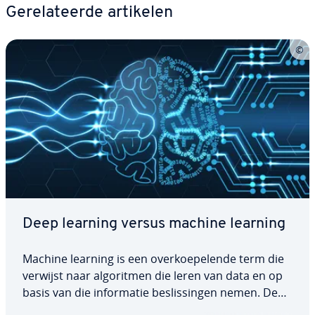
Ge­re­la­teer­de artikelen
Deep learning versus machine learning
Machine learning is een over­koe­pe­len­de term die
verwijst naar al­go­rit­men die leren van data en op
basis van die in­for­ma­tie be­slis­sin­gen nemen. Deep
learning daar­en­te­gen is een ge­spe­ci­a­li­seer­de tak