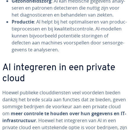
Ge­zond­heids­zorg
: AI kan medische gegevens ana­ly­
se­ren en patronen de­tec­te­ren die nuttig zijn voor
het dia­gnos­ti­ce­ren en be­han­de­len van ziekten.
Productie
: AI helpt bij het op­ti­ma­li­se­ren van pro­duc­
tie­pro­ces­sen en bij kwa­li­teits­con­tro­le. AI-modellen
kunnen bij­voor­beeld po­ten­ti­ë­le storingen of
defecten aan machines voor­spel­len door sensor­ge­
ge­vens te ana­ly­se­ren.
AI in­te­gre­ren in een private
cloud
Hoewel publieke cloud­dien­sten veel voordelen bieden
dankzij het brede scala aan functies dat ze bieden, geven
sommige bedrijven de voorkeur aan een private cloud
om
meer controle te houden over hun gegevens en IT-
in­fra­struc­tuur
. Hoewel het in­te­gre­ren van AI in een
private cloud een uit­ste­ken­de optie is voor bedrijven, zijn