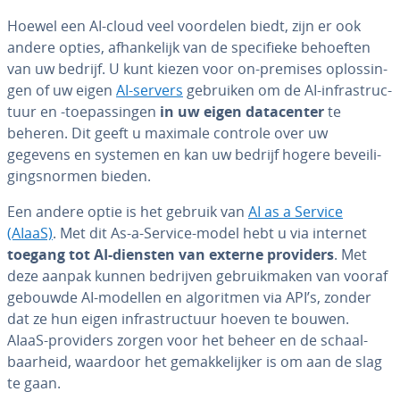
Hoewel een AI-cloud veel voordelen biedt, zijn er ook
andere opties, af­han­ke­lijk van de spe­ci­fie­ke behoeften
van uw bedrijf. U kunt kiezen voor on-premises op­los­sin­
gen of uw eigen
AI-servers
gebruiken om de AI-in­fra­struc­
tuur en -toe­pas­sin­gen
in uw eigen da­ta­cen­ter
te
beheren. Dit geeft u maximale controle over uw
gegevens en systemen en kan uw bedrijf hogere be­vei­li­
gings­nor­men bieden.
Een andere optie is het gebruik van
AI as a Service
(AIaaS)
. Met dit As-a-Service-model hebt u via internet
toegang tot AI-diensten van externe providers
. Met
deze aanpak kunnen bedrijven ge­bruik­ma­ken van vooraf
gebouwde AI-modellen en al­go­rit­men via API’s, zonder
dat ze hun eigen in­fra­struc­tuur hoeven te bouwen.
AIaaS-providers zorgen voor het beheer en de schaal­
baar­heid, waardoor het ge­mak­ke­lij­ker is om aan de slag
te gaan.