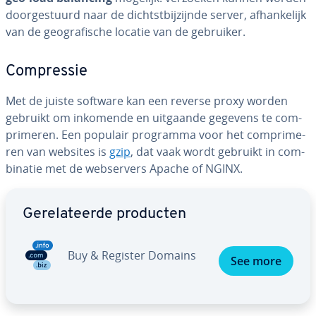
door­ge­stuurd naar de dichtst­bij­zijn­de server, af­han­ke­lijk
van de ge­o­gra­fi­sche locatie van de gebruiker.
Com­pres­sie
Met de juiste software kan een reverse proxy worden
gebruikt om inkomende en uitgaande gegevens te com­
pri­me­ren. Een populair programma voor het com­pri­me­
ren van websites is
gzip
, dat vaak wordt gebruikt in com­
bi­na­tie met de web­ser­vers Apache of NGINX.
Ga naar hoofdmenu
Ge­re­la­teer­de producten
Buy & Register Domains
See more