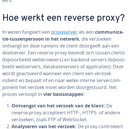
kers.
Hoe werkt een reverse proxy?
In wezen fungeert een
proxy­ser­ver
als een
com­mu­ni­ca­
tie-tus­sen­per­soon in het netwerk
, die verzoeken
ontvangt en deze namens de client doorgeeft aan een
doel­ser­ver. Een reverse proxy bevindt zich tussen clients
(bij­voor­beeld web­brow­sers) en backend-servers (bij­voor­
beeld web­ser­vers, da­ta­ba­se­ser­vers of ap­pli­ca­ties). Deze
wordt ge­ac­ti­veerd wanneer een client een verzoek
indient en bepaalt of en naar welke interne ser­ver­com­
po­nent het verzoek moet worden door­ge­stuurd. Het
proces verloopt in
vier ba­sis­stap­pen
:
Ontvangst van het verzoek van de klant:
De
reverse proxy ac­cep­teert HTTP-, HTTPS- of andere
verzoeken, zoals FTP of WebSocket.
Ana­ly­se­ren van het verzoek:
De proxy con­tro­leert