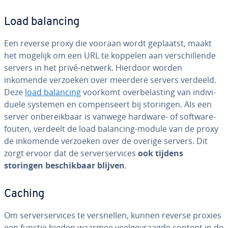
Load balancing
Een reverse proxy die vooraan wordt geplaatst, maakt
het mogelijk om een URL te koppelen aan ver­schil­len­de
servers in het privé-netwerk. Hierdoor worden
inkomende verzoeken over meerdere servers verdeeld.
Deze
load balancing
voorkomt over­be­las­ting van in­di­vi­
du­e­le systemen en com­pen­seert bij storingen. Als een
server on­be­reik­baar is vanwege hardware- of soft­wa­re­
fou­ten, verdeelt de load balancing-module van de proxy
de inkomende verzoeken over de overige servers. Dit
zorgt ervoor dat de ser­ver­ser­vi­ces
ook tijdens
storingen
be­schik­baar blijven
.
Caching
Om ser­ver­ser­vi­ces te ver­snel­len, kunnen reverse proxies
een functie bieden waarmee veel­ge­vraag­de content in de