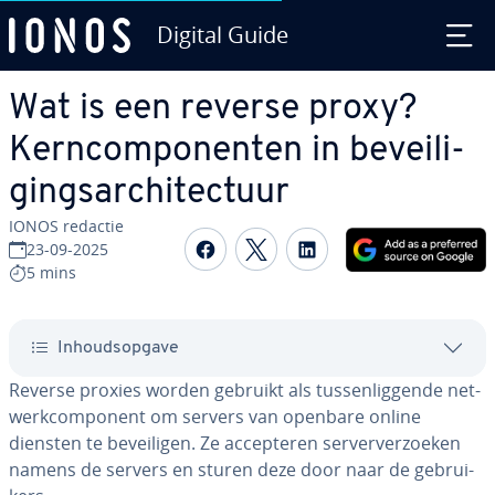
Digital Guide
Ga naar hoofd­in­houd
Wat is een reverse proxy?
Kern­com­po­nen­ten in be­vei­li­
gings­ar­chi­tec­tuur
IONOS redactie
Delen op Facebook
Delen op Twitter
Delen op Linked
23-09-2025
5 mins
In­houds­op­ga­ve
Reverse proxies worden gebruikt als tus­sen­lig­gen­de net­
werk­com­po­nent om servers van openbare online
diensten te be­vei­li­gen. Ze ac­cep­te­ren ser­ver­ver­zoe­ken
namens de servers en sturen deze door naar de ge­brui­