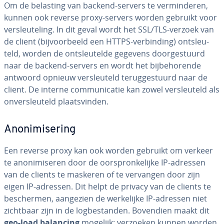
Om de belasting van backend-servers te ver­min­de­ren,
kunnen ook reverse proxy-servers worden gebruikt voor
ver­sleu­te­ling. In dit geval wordt het SSL/TLS-verzoek van
de client (bij­voor­beeld een HTTPS-ver­bin­ding) ont­sleu­
teld, worden de ont­sleu­tel­de gegevens door­ge­stuurd
naar de backend-servers en wordt het bij­be­ho­ren­de
antwoord opnieuw ver­sleu­teld te­rug­ge­stuurd naar de
client. De interne com­mu­ni­ca­tie kan zowel ver­sleu­teld als
on­ver­sleu­teld plaats­vin­den.
Ano­ni­mi­se­ring
Een reverse proxy kan ook worden gebruikt om verkeer
te ano­ni­mi­se­ren door de oor­spron­ke­lij­ke IP-adressen
van de clients te maskeren of te vervangen door zijn
eigen IP-adressen. Dit helpt de privacy van de clients te
be­scher­men, aangezien de wer­ke­lij­ke IP-adressen niet
zichtbaar zijn in de log­be­stan­den. Bovendien maakt dit
geo-load balancing
mogelijk: verzoeken kunnen worden