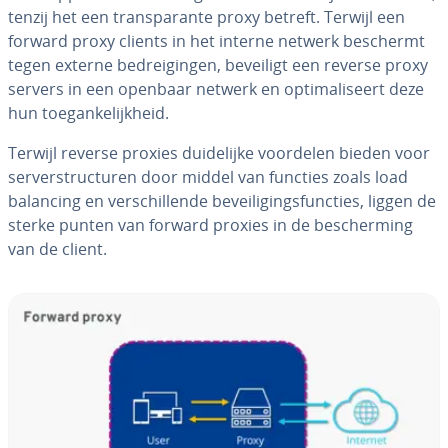
tenzij het een trans­pa­ran­te proxy betreft. Terwijl een
forward proxy clients in het interne netwerk beschermt
tegen externe be­drei­gin­gen, beveiligt een reverse proxy
servers in een openbaar netwerk en op­ti­ma­li­seert deze
hun toe­gan­ke­lijk­heid.
Terwijl reverse proxies dui­de­lij­ke voordelen bieden voor
ser­ver­struc­tu­ren door middel van functies zoals load
balancing en ver­schil­len­de be­vei­li­gings­func­ties, liggen de
sterke punten van forward proxies in de be­scher­ming
van de client.