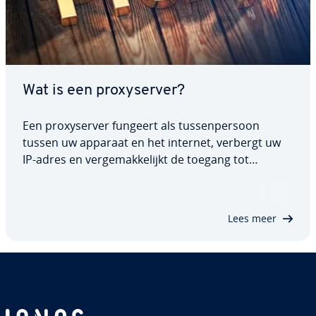
Wat is een proxy­ser­ver?
Een proxy­ser­ver fungeert als tus­sen­per­soon
tussen uw apparaat en het internet, verbergt uw
IP-adres en ver­ge­mak­ke­lijkt de toegang tot
bepaalde inhoud. Maar welke soorten proxy­ser­
vers zijn er en hoe dragen ze bij aan load balancing
en be­vei­li­ging? In ons artikel leest u hoe…
Lees meer