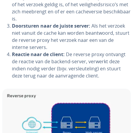
of het verzoek geldig is, of het vei­lig­heids­ri­si­co’s met
zich meebrengt en of er een ca­che­ver­sie be­schik­baar
is.
Door­stu­ren naar de juiste server:
Als het verzoek
niet vanuit de cache kan worden be­ant­woord, stuurt
de reverse proxy het verzoek naar een van de
interne servers.
Reactie naar de client:
De reverse proxy ontvangt
de reactie van de backend-server, verwerkt deze
indien nodig verder (bijv. ver­sleu­te­ling) en stuurt
deze terug naar de aan­vra­gen­de client.