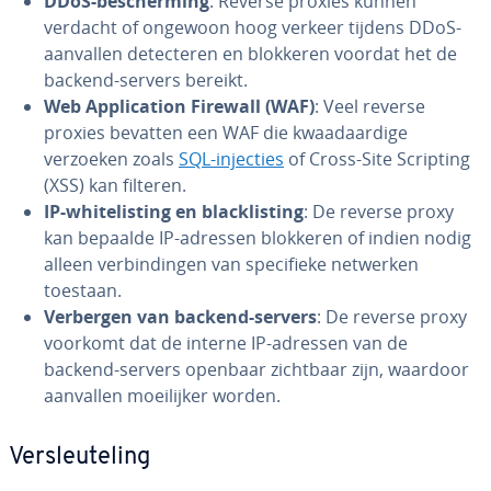
DDoS-be­scher­ming
: Reverse proxies kunnen
verdacht of ongewoon hoog verkeer tijdens DDoS-
aanvallen de­tec­te­ren en blokkeren voordat het de
backend-servers bereikt.
Web Ap­pli­ca­ti­on Firewall (WAF)
: Veel reverse
proxies bevatten een WAF die kwaad­aar­di­ge
verzoeken zoals
SQL-injecties
of Cross-Site Scripting
(XSS) kan filteren.
IP-whi­te­lis­ting en blac­k­lis­ting
: De reverse proxy
kan bepaalde IP-adressen blokkeren of indien nodig
alleen ver­bin­din­gen van spe­ci­fie­ke netwerken
toestaan.
Verbergen van backend-servers
: De reverse proxy
voorkomt dat de interne IP-adressen van de
backend-servers openbaar zichtbaar zijn, waardoor
aanvallen moei­lij­ker worden.
Ver­sleu­te­ling