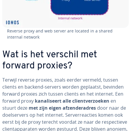
Reverse proxy and web server are located in a shared
internal network
Wat is het verschil met
forward proxies?
Terwijl reverse proxies, zoals eerder vermeld, tussen
clients en backend-servers worden geplaatst, bevinden
forward proxies zich tussen clients en het internet. Een
forward proxy
ka­na­li­seert alle client­ver­zoe­ken
en
stuurt deze
met zijn eigen af­zen­der­adres
door naar de
doel­ser­vers op het internet. Ser­ver­re­ac­ties komen ook
eerst bij de proxy terecht voordat ze naar de res­pec­tie­ve
clien­t­ap­pa­ra­ten worden gestuurd. Deze blijven anoniem,