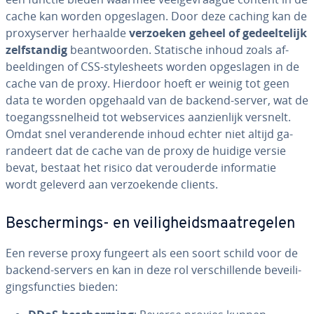
cache kan worden op­ge­sla­gen. Door deze caching kan de
proxy­ser­ver herhaalde
verzoeken geheel of ge­deel­te­lijk
zelf­stan­dig
be­ant­woor­den. Statische inhoud zoals af­
beel­din­gen of CSS-sty­les­heets worden op­ge­sla­gen in de
cache van de proxy. Hierdoor hoeft er weinig tot geen
data te worden opgehaald van de backend-server, wat de
toe­gangs­snel­heid tot web­ser­vi­ces aan­zien­lijk versnelt.
Omdat snel ver­an­de­ren­de inhoud echter niet altijd ga­
ran­deert dat de cache van de proxy de huidige versie
bevat, bestaat het risico dat ver­ou­der­de in­for­ma­tie
wordt geleverd aan ver­zoe­ken­de clients.
Be­scher­mings- en vei­lig­heids­maat­re­ge­len
Een reverse proxy fungeert als een soort schild voor de
backend-servers en kan in deze rol ver­schil­len­de be­vei­li­
gings­func­ties bieden: