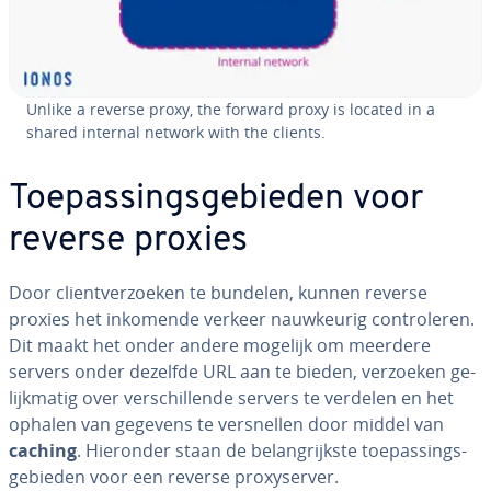
Unlike a reverse proxy, the forward proxy is located in a
shared internal network with the clients.
Toe­pas­sings­ge­bie­den voor
reverse proxies
Door client­ver­zoe­ken te bundelen, kunnen reverse
proxies het inkomende verkeer nauw­keu­rig con­tro­le­ren.
Dit maakt het onder andere mogelijk om meerdere
servers onder dezelfde URL aan te bieden, verzoeken ge­
lijk­ma­tig over ver­schil­len­de servers te verdelen en het
ophalen van gegevens te ver­snel­len door middel van
caching
. Hieronder staan de be­lang­rijk­ste toe­pas­sings­
ge­bie­den voor een reverse proxy­ser­ver.