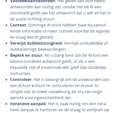
Voor­beeld­ant­woor­den
: Het geven van voor­beeld­
ant­woor­den kan nuttig zijn, omdat het de AI een
voorbeeld geeft van het antwoord dat u wilt en het in
de juiste richting stuurt.
Context
: Sommige AI-tools hebben baat bij aan­vul­
len­de in­for­ma­tie of meer context voordat de ei­gen­lij­
ke vraag wordt gesteld.
Vermijd dub­bel­zin­nig­heid
: Vermijd on­dui­de­lij­ke of
dub­bel­zin­ni­ge be­woor­din­gen.
Beperk en stuur
: Als u bang bent dat de AI-tool een
be­voor­oor­deeld antwoord geeft, of als u een
bepaalde stijl of in­vals­hoek wilt, geef dan dui­de­lij­ke
in­struc­ties.
Con­tro­leer
: Het is be­lang­rijk om de ant­woor­den van
een AI-tool kritisch te con­tro­le­ren en ervoor te
zorgen dat ze zowel nauw­keu­rig als vrij van on­ge­
wens­te voor­in­ge­no­men­heid zijn.
Ite­ra­tie­ve aanpak
: Het is vaak nuttig om een ite­ra­
tie­ve aanpak te hanteren en de vraag te verfijnen op