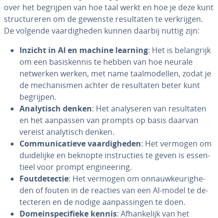
over het begrijpen van hoe taal werkt en hoe je deze kunt
struc­tu­re­ren om de gewenste re­sul­ta­ten te ver­krij­gen.
De volgende vaar­dig­he­den kunnen daarbij nuttig zijn:
Inzicht in AI en machine learning
: Het is be­lang­rijk
om een ba­sis­ken­nis te hebben van hoe neurale
netwerken werken, met name taal­mo­del­len, zodat je
de me­cha­nis­men achter de re­sul­ta­ten beter kunt
begrijpen.
Ana­ly­tisch denken
: Het ana­ly­se­ren van re­sul­ta­ten
en het aanpassen van prompts op basis daarvan
vereist ana­ly­tisch denken.
Com­mu­ni­ca­tie­ve vaar­dig­he­den
: Het vermogen om
dui­de­lij­ke en beknopte in­struc­ties te geven is es­sen­
ti­eel voor prompt en­gi­nee­ring.
Fout­de­tec­tie
: Het vermogen om on­nauw­keu­rig­he­
den of fouten in de reacties van een AI-model te de­
tec­te­ren en de nodige aan­pas­sin­gen te doen.
Do­mein­spe­ci­fie­ke kennis
: Af­han­ke­lijk van het