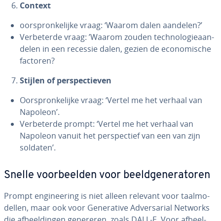
Context
oor­spron­ke­lij­ke vraag: ‘Waarom dalen aandelen?’
Ver­be­ter­de vraag: ’Waarom zouden tech­no­lo­gie­aan­
de­len in een recessie dalen, gezien de eco­no­mi­sche
factoren?
Stijlen of per­spec­tie­ven
Oor­spron­ke­lij­ke vraag: ‘Vertel me het verhaal van
Napoleon’.
Ver­be­ter­de prompt: ‘Vertel me het verhaal van
Napoleon vanuit het per­spec­tief van een van zijn
soldaten’.
Snelle voor­beel­den voor beeld­ge­ne­ra­to­ren
Prompt en­gi­nee­ring is niet alleen relevant voor taal­mo­
del­len, maar ook voor Ge­ne­ra­ti­ve Ad­vers­a­ri­al Networks
die af­beel­din­gen genereren, zoals DALL-E. Voor af­beel­