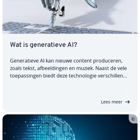
Wat is ge­ne­ra­tie­ve AI?
Ge­ne­ra­tie­ve AI kan nieuwe content pro­du­ce­ren,
zoals tekst, af­beel­din­gen en muziek. Naast de vele
toe­pas­sin­gen biedt deze tech­no­lo­gie ver­schil­len­de
voordelen, waaronder de au­to­ma­ti­se­ring van
hand­ma­ti­ge taken en ver­be­ter­de ef­fi­ci­ën­tie. Er
blijven echter aan­zien­lij­ke uit­da­gin­gen…
Lees meer