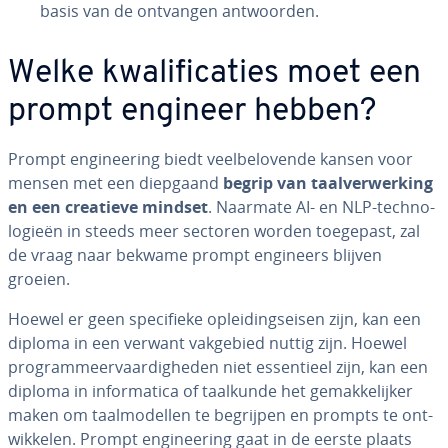
basis van de ontvangen ant­woor­den.
Welke kwa­li­fi­ca­ties moet een
prompt engineer hebben?
Prompt en­gi­nee­ring biedt veel­be­lo­ven­de kansen voor
mensen met een diepgaand
begrip van taal­ver­wer­king
en een creatieve mindset
. Naarmate AI- en NLP-tech­no­
lo­gie­ën in steeds meer sectoren worden toegepast, zal
de vraag naar bekwame prompt engineers blijven
groeien.
Hoewel er geen spe­ci­fie­ke op­lei­dings­ei­sen zijn, kan een
diploma in een verwant vakgebied nuttig zijn. Hoewel
pro­gram­meer­vaar­dig­he­den niet es­sen­ti­eel zijn, kan een
diploma in in­for­ma­ti­ca of taalkunde het ge­mak­ke­lij­ker
maken om taal­mo­del­len te begrijpen en prompts te ont­
wik­ke­len. Prompt en­gi­nee­ring gaat in de eerste plaats