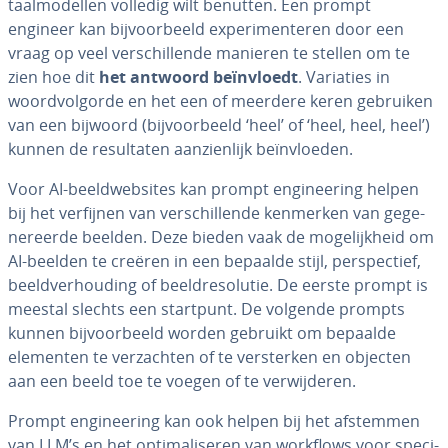
taal­mo­del­len volledig wilt benutten. Een prompt
engineer kan bij­voor­beeld ex­pe­ri­men­te­ren door een
vraag op veel ver­schil­len­de manieren te stellen om te
zien hoe dit
het antwoord be­ïn­vloedt
. Variaties in
woord­volg­or­de en het een of meerdere keren gebruiken
van een bijwoord (bij­voor­beeld ‘heel’ of ‘heel, heel, heel’)
kunnen de re­sul­ta­ten aan­zien­lijk be­ïn­vloe­den.
Voor AI-beeld­web­si­tes kan prompt en­gi­nee­ring helpen
bij het verfijnen van ver­schil­len­de kenmerken van ge­ge­
ne­reer­de beelden. Deze bieden vaak de mo­ge­lijk­heid om
AI-beelden te creëren in een bepaalde stijl, per­spec­tief,
beeld­ver­hou­ding of beeld­re­so­lu­tie. De eerste prompt is
meestal slechts een startpunt. De volgende prompts
kunnen bij­voor­beeld worden gebruikt om bepaalde
elementen te ver­zach­ten of te ver­ster­ken en objecten
aan een beeld toe te voegen of te ver­wij­de­ren.
Prompt en­gi­nee­ring kan ook helpen bij het afstemmen
van LLM’s en het op­ti­ma­li­se­ren van workflows voor spe­ci­