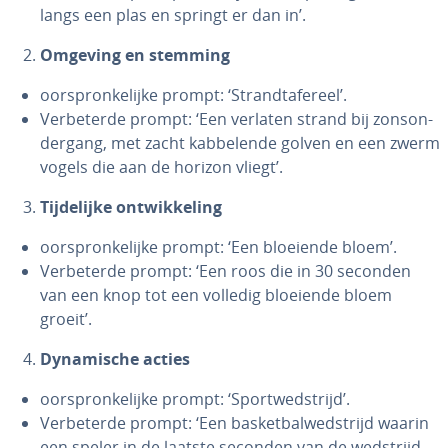
langs een plas en springt er dan in’.
Omgeving en stemming
oor­spron­ke­lij­ke prompt: ‘Strand­ta­fe­reel’.
Ver­be­ter­de prompt: ‘Een verlaten strand bij zons­on­
der­gang, met zacht kab­be­len­de golven en een zwerm
vogels die aan de horizon vliegt’.
Tij­de­lij­ke ont­wik­ke­ling
oor­spron­ke­lij­ke prompt: ‘Een bloeiende bloem’.
Ver­be­ter­de prompt: ‘Een roos die in 30 seconden
van een knop tot een volledig bloeiende bloem
groeit’.
Dy­na­mi­sche acties
oor­spron­ke­lij­ke prompt: ‘Sport­wed­strijd’.
Ver­be­ter­de prompt: ‘Een bas­ket­bal­wed­strijd waarin
een speler in de laatste seconden van de wedstrijd