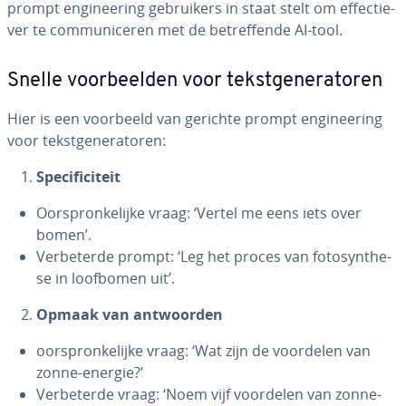
prompt en­gi­nee­ring ge­brui­kers in staat stelt om ef­fec­tie­
ver te com­mu­ni­ce­ren met de be­tref­fen­de AI-tool.
Snelle voor­beel­den voor tekst­ge­ne­ra­to­ren
Hier is een voorbeeld van gerichte prompt en­gi­nee­ring
voor tekst­ge­ne­ra­to­ren:
Spe­ci­fi­ci­teit
Oor­spron­ke­lij­ke vraag: ‘Vertel me eens iets over
bomen’.
Ver­be­ter­de prompt: ‘Leg het proces van fo­to­syn­the­
se in loofbomen uit’.
Opmaak van ant­woor­den
oor­spron­ke­lij­ke vraag: ‘Wat zijn de voordelen van
zonne-energie?’
Ver­be­ter­de vraag: ‘Noem vijf voordelen van zonne-