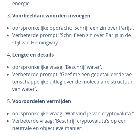
energie’.
Voor­beeld­ant­woor­den invoegen
oor­spron­ke­lij­ke opdracht: ‘Schrijf een zin over Parijs’.
Ver­be­ter­de prompt: ‘Schrijf een zin over Parijs in de
stijl van Hemingway’.
Lengte en details
oor­spron­ke­lij­ke vraag: ‘Beschrijf water’.
Ver­be­ter­de prompt: ‘Geef me een ge­de­tail­leer­de we­
ten­schap­pe­lij­ke uitleg over de mo­le­cu­lai­re structuur
van water’.
Voor­oor­de­len vermijden
oor­spron­ke­lij­ke vraag: ‘Wat vind je van crypt­ova­lu­ta?’
Ver­be­ter­de vraag: ‘Beschrijf crypt­ova­lu­ta’s op een
neutrale en ob­jec­tie­ve manier’.