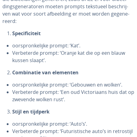
dings­ge­ne­ra­to­ren moeten prompts tekstueel be­schrij­
ven wat voor soort af­beel­ding er moet worden ge­ge­ne­
reerd:
Spe­ci­fi­ci­teit
oor­spron­ke­lij­ke prompt: ‘Kat’.
Ver­be­ter­de prompt: ‘Oranje kat die op een blauw
kussen slaapt’.
Com­bi­na­tie van elementen
oor­spron­ke­lij­ke prompt: ‘Gebouwen en wolken’.
Ver­be­ter­de prompt: ‘Een oud Vic­to­ri­aans huis dat op
zwevende wolken rust’.
Stijl en tijdperk
oor­spron­ke­lij­ke prompt: ‘Auto’s’.
Ver­be­ter­de prompt: ‘Fu­tu­ris­ti­sche auto’s in re­tro­stijl