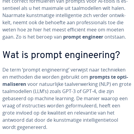
Het correct for­mu­le­ren van prompts voor AI-tools is es­
sen­ti­eel als u het maximale uit taal­mo­del­len wilt halen.
Naarmate kunst­ma­ti­ge in­tel­li­gen­tie zich verder ont­wik­
kelt, neemt ook de behoefte aan pro­fes­si­o­nals toe die
weten hoe ze hier het meest efficiënt mee om moeten
gaan. Zo is het beroep van
prompt engineer
ontstaan.
Wat is prompt en­gi­nee­ring?
De term ‘prompt en­gi­nee­ring’ verwijst naar tech­nie­ken
en methoden die worden gebruikt om
prompts te op­ti­
ma­li­se­ren
voor na­tuur­lij­ke taal­ver­wer­king (NLP) en grote
taal­mo­del­len (LLM’s) zoals GPT-3 of GPT-4, die zijn
gebaseerd op machine learning. De manier waarop een
vraag of in­struc­ties worden ge­for­mu­leerd, heeft een
grote invloed op de kwaliteit en re­le­van­tie van het
antwoord dat door de kunst­ma­ti­ge in­tel­li­gen­tie­tool
wordt ge­ge­ne­reerd.