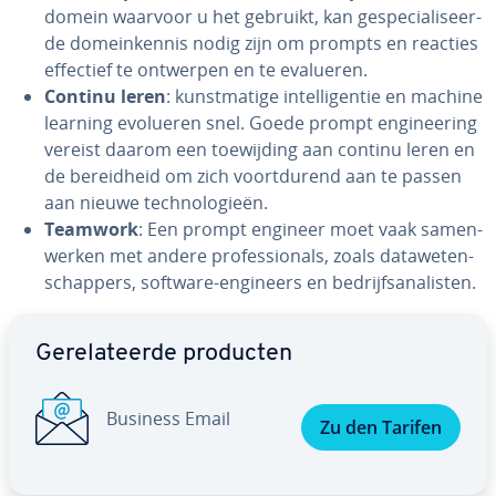
domein waarvoor u het gebruikt, kan ge­spe­ci­a­li­seer­
de do­mein­ken­nis nodig zijn om prompts en reacties
effectief te ontwerpen en te evalueren.
Continu leren
: kunst­ma­ti­ge in­tel­li­gen­tie en machine
learning evolueren snel. Goede prompt en­gi­nee­ring
vereist daarom een toe­wij­ding aan continu leren en
de be­reid­heid om zich voort­du­rend aan te passen
aan nieuwe tech­no­lo­gie­ën.
Teamwork
: Een prompt engineer moet vaak sa­men­
wer­ken met andere pro­fes­si­o­nals, zoals da­ta­we­ten­
schap­pers, software-engineers en be­drijfs­ana­lis­ten.
Ga naar hoofdmenu
Ge­re­la­teer­de producten
Business Email
Zu den Tarifen