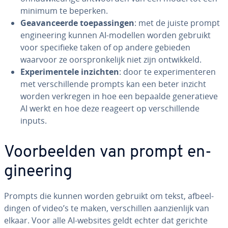
minimum te beperken.
Ge­a­van­ceer­de toe­pas­sin­gen
: met de juiste prompt
en­gi­nee­ring kunnen AI-modellen worden gebruikt
voor spe­ci­fie­ke taken of op andere gebieden
waarvoor ze oor­spron­ke­lijk niet zijn ont­wik­keld.
Ex­pe­ri­men­te­le inzichten
: door te ex­pe­ri­men­te­ren
met ver­schil­len­de prompts kan een beter inzicht
worden verkregen in hoe een bepaalde ge­ne­ra­tie­ve
AI werkt en hoe deze reageert op ver­schil­len­de
inputs.
Voor­beel­den van prompt en­
gi­nee­ring
Prompts die kunnen worden gebruikt om tekst, af­beel­
din­gen of video’s te maken, ver­schil­len aan­zien­lijk van
elkaar. Voor alle AI-websites geldt echter dat gerichte