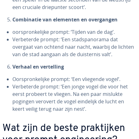
een cruciale drie­pun­ter scoort’.
Com­bi­na­tie van elementen en over­gan­gen
oor­spron­ke­lij­ke prompt: ‘Tijden van de dag’.
Ver­be­ter­de prompt: ‘Een stad­spa­no­ra­ma dat
overgaat van ochtend naar nacht, waarbij de lichten
van de stad aangaan als de duis­ter­nis valt’.
Verhaal en ver­tel­ling
Oor­spron­ke­lij­ke prompt: ‘Een vliegende vogel’.
Ver­be­ter­de prompt: ‘Een jonge vogel die voor het
eerst probeert te vliegen. Na een paar mislukte
pogingen verovert de vogel eindelijk de lucht en
keert veilig terug naar zijn nest’.
Wat zijn de beste prak­tij­ken