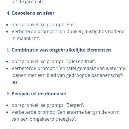
uit de jaren 50’.
Gevoelens en sfeer
oor­spron­ke­lij­ke prompt: ‘Bos’.
Ver­be­ter­de prompt: ‘Een donker, mistig bos badend
in maanlicht’.
Com­bi­na­tie van on­ge­brui­ke­lij­ke elementen
oor­spron­ke­lij­ke prompt: ‘Tafel en fruit’.
Ver­be­ter­de prompt: ‘Een tafel gemaakt van wa­ter­me­
loe­nen met een blad van gedroogde ba­na­nen­schijf­
jes’.
Per­spec­tief en dimensie
oor­spron­ke­lij­ke prompt: ‘Bergen’.
Ver­be­ter­de prompt: ‘Een enorme berg in de vorm
van een omgekeerd theeglas’.