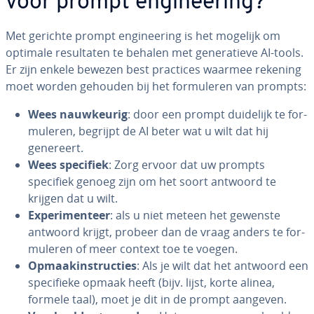
voor prompt en­gi­nee­ring?
Met gerichte prompt en­gi­nee­ring is het mogelijk om
optimale re­sul­ta­ten te behalen met ge­ne­ra­tie­ve AI-tools.
Er zijn enkele bewezen best practices waarmee rekening
moet worden gehouden bij het for­mu­le­ren van prompts:
Wees nauw­keu­rig
: door een prompt duidelijk te for­
mu­le­ren, begrijpt de AI beter wat u wilt dat hij
genereert.
Wees specifiek
: Zorg ervoor dat uw prompts
specifiek genoeg zijn om het soort antwoord te
krijgen dat u wilt.
Ex­pe­ri­men­teer
: als u niet meteen het gewenste
antwoord krijgt, probeer dan de vraag anders te for­
mu­le­ren of meer context toe te voegen.
Op­maak­in­struc­ties
: Als je wilt dat het antwoord een
spe­ci­fie­ke opmaak heeft (bijv. lijst, korte alinea,
formele taal), moet je dit in de prompt aangeven.