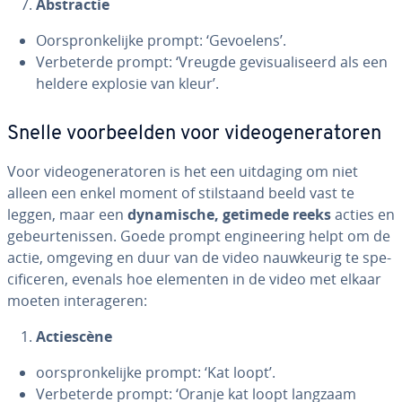
Ab­strac­tie
Oor­spron­ke­lij­ke prompt: ‘Gevoelens’.
Ver­be­ter­de prompt: ‘Vreugde ge­vi­su­a­li­seerd als een
heldere explosie van kleur’.
Snelle voor­beel­den voor vi­deo­ge­ne­ra­to­ren
Voor vi­deo­ge­ne­ra­to­ren is het een uitdaging om niet
alleen een enkel moment of stil­staand beeld vast te
leggen, maar een
dy­na­mi­sche, getimede reeks
acties en
ge­beur­te­nis­sen. Goede prompt en­gi­nee­ring helpt om de
actie, omgeving en duur van de video nauw­keu­rig te spe­
ci­fi­ce­ren, evenals hoe elementen in de video met elkaar
moeten in­ter­a­ge­ren:
Ac­tie­scè­ne
oor­spron­ke­lij­ke prompt: ‘Kat loopt’.
Ver­be­ter­de prompt: ‘Oranje kat loopt langzaam