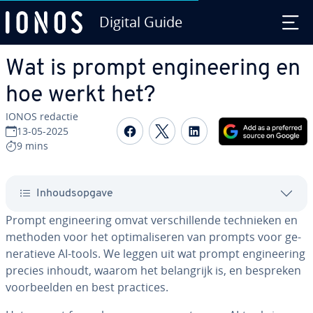
Digital Guide
Ga naar hoofd­in­houd
Wat is prompt en­gi­nee­ring en
hoe werkt het?
IONOS redactie
Delen op Facebook
Delen op Twitter
Delen op Linked
13-05-2025
9 mins
In­houds­op­ga­ve
Prompt en­gi­nee­ring omvat ver­schil­len­de tech­nie­ken en
methoden voor het op­ti­ma­li­se­ren van prompts voor ge­
ne­ra­tie­ve AI-tools. We leggen uit wat prompt en­gi­nee­ring
precies inhoudt, waarom het be­lang­rijk is, en bespreken
voor­beel­den en best practices.