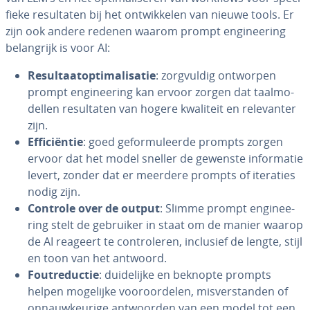
fie­ke re­sul­ta­ten bij het ont­wik­ke­len van nieuwe tools. Er
zijn ook andere redenen waarom prompt en­gi­nee­ring
be­lang­rijk is voor AI:
Re­sul­taatop­ti­ma­li­sa­tie
: zorg­vul­dig ontworpen
prompt en­gi­nee­ring kan ervoor zorgen dat taal­mo­
del­len re­sul­ta­ten van hogere kwaliteit en re­le­van­ter
zijn.
Ef­fi­ci­ën­tie
: goed ge­for­mu­leer­de prompts zorgen
ervoor dat het model sneller de gewenste in­for­ma­tie
levert, zonder dat er meerdere prompts of iteraties
nodig zijn.
Controle over de output
: Slimme prompt en­gi­nee­
ring stelt de gebruiker in staat om de manier waarop
de AI reageert te con­tro­le­ren, inclusief de lengte, stijl
en toon van het antwoord.
Fout­re­duc­tie
: dui­de­lij­ke en beknopte prompts
helpen mogelijke voor­oor­de­len, mis­ver­stan­den of
on­nauw­keu­ri­ge ant­woor­den van een model tot een