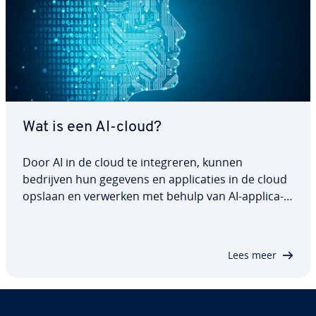
Wat is een AI-cloud?
Door AI in de cloud te in­te­gre­ren, kunnen
bedrijven hun gegevens en ap­pli­ca­ties in de cloud
opslaan en verwerken met behulp van AI-ap­pli­ca­
ties. In dit artikel gaan we dieper in op wat de term
'AI-cloud' precies inhoudt en welke mo­ge­lijk­he­den
AI in de cloud biedt. Lees verder om…
Lees meer