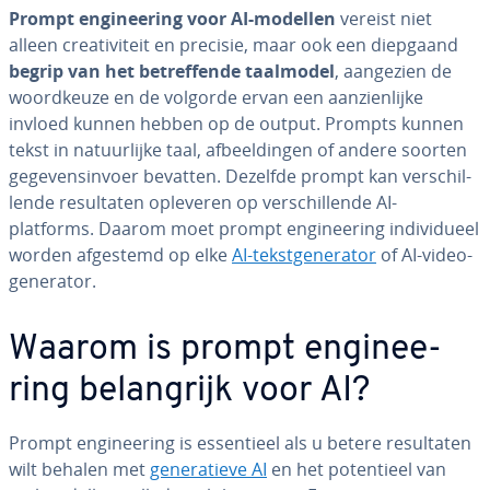
Prompt en­gi­nee­ring voor AI-modellen
vereist niet
alleen cre­a­ti­vi­teit en precisie, maar ook een diepgaand
begrip van het be­tref­fen­de taalmodel
, aangezien de
woord­keu­ze en de volgorde ervan een aan­zien­lij­ke
invloed kunnen hebben op de output. Prompts kunnen
tekst in na­tuur­lij­ke taal, af­beel­din­gen of andere soorten
ge­ge­vens­in­voer bevatten. Dezelfde prompt kan ver­schil­
len­de re­sul­ta­ten opleveren op ver­schil­len­de AI-
platforms. Daarom moet prompt en­gi­nee­ring in­di­vi­du­eel
worden afgestemd op elke
AI-tekst­ge­ne­ra­tor
of AI-vi­deo­
ge­ne­ra­tor.
Waarom is prompt en­gi­nee­
ring be­lang­rijk voor AI?
Prompt en­gi­nee­ring is es­sen­ti­eel als u betere re­sul­ta­ten
wilt behalen met
ge­ne­ra­tie­ve AI
en het po­ten­ti­eel van