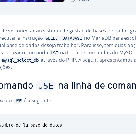
 de se conectar ao sistema de gestão de bases de dados gra
xecutar a instrução
no MariaDB para esco
SELECT DATABASE
al base de dados deseja trabalhar. Para isso, tem duas opç
tes: utilizar o comando
na linha de comandos do MySQL 
USE
o
através do PHP. A seguir, apre­sen­ta­mos
mysql_select_db
uções.
USE
comando
na linha de coma
axe do
é a seguinte:
USE
Nombre_de_la_base_de_datos
;