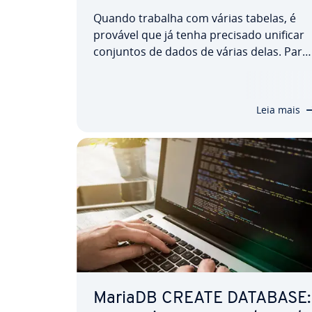
Quando trabalha com várias tabelas, é
provável que já tenha precisado unificar
conjuntos de dados de várias delas. Para
isso, pode utilizar a cláusula JOIN no
MariaDB. Neste artigo, ex­pli­ca­mos como
funciona essa operação e quais são as di­
Leia mais
fe­ren­ças entre as suas variantes INNER…
MariaDB CREATE DATABASE: