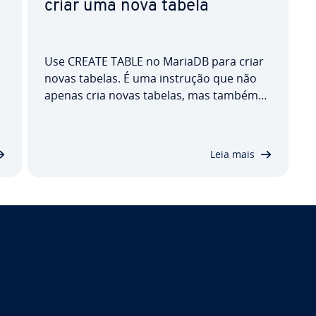
criar uma nova tabela
E
Use CREATE TABLE no MariaDB para criar
novas tabelas. É uma instrução que não
apenas cria novas tabelas, mas também
define cada uma das colunas e os tipos de
dados per­mi­ti­dos nelas. A seguir, ex­pli­ca­
mos exa­ta­mente como funciona a
Leia mais
instrução CREATE TABLE no MariaDB e
mostramos como…