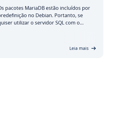
Os pacotes MariaDB estão incluídos por
re­de­fi­ni­ção no Debian. Portanto, se
quiser utilizar o servidor SQL com o
sistema operativo como parte do servidor
LAMP, pode fazê-lo sem qualquer
problema. Neste artigo, iremos guiá-lo
Leia mais
passo a passo pela ins­ta­la­ção do MariaDB
no Debian 11 e…