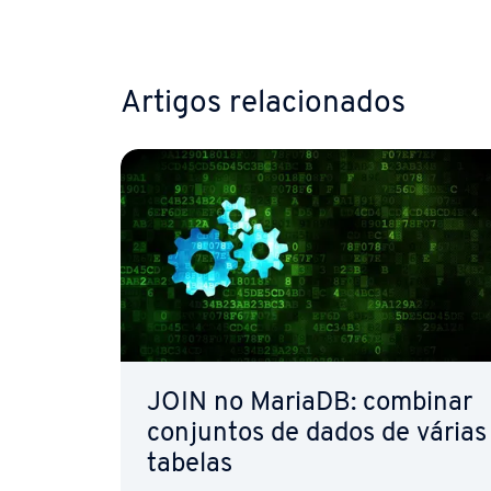
Ir para
Artigos re­la­ci­o­na­dos
JOIN no MariaDB: combinar
conjuntos de dados de várias
tabelas