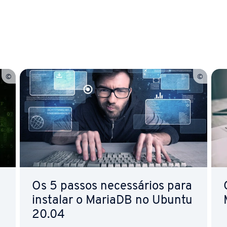
 o menu principal
Os 5 passos ne­ces­sá­rios para
instalar o MariaDB no Ubuntu
20.04