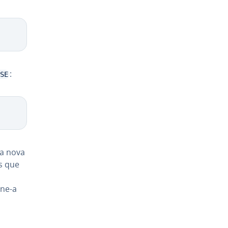
:
SE
ma nova
s que
ine-a