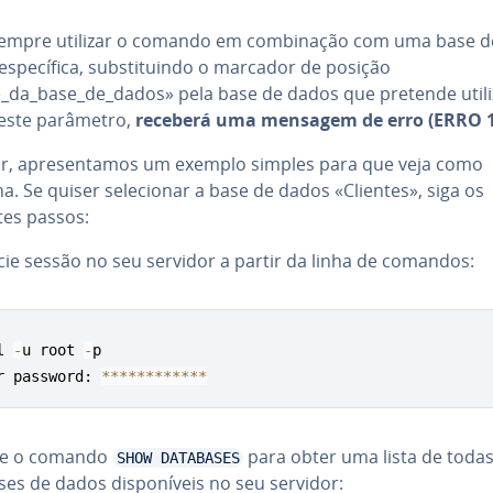
empre utilizar o comando em com­bi­na­ção com uma base d
s­pe­cí­fica, subs­ti­tuindo o marcador de posição
da_base_de_dados» pela base de dados que pretende utiliz
 este parâmetro,
receberá uma mensagem de erro (ERRO 1
ir, apre­sen­ta­mos um exemplo simples para que veja como
a. Se quiser se­le­ci­o­nar a base de dados «Clientes», siga os
tes passos:
icie sessão no seu servidor a partir da linha de comandos:
l 
-
u root 
-
p

r password: 
*
*
*
*
*
*
*
*
*
*
*
*
e o comando
para obter uma lista de todas
SHOW DATABASES
ses de dados dis­po­ní­veis no seu servidor: