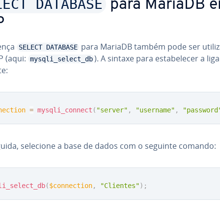
LECT DATABASE
para MariaDB 
P
ença
para MariaDB também pode ser utili
SELECT DATABASE
 (aqui:
). A sintaxe para es­ta­be­le­cer a lig
mysqli_select_db
te:
nection
=
mysqli_connect
(
"server"
,
"username"
,
"password
uida, selecione a base de dados com o seguinte comando:
li_select_db
(
$connection
,
"Clientes"
)
;