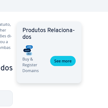
tuito,
lher
Produtos Re­la­ci­o­na­
ões di­
dos
ou a
 ambas
Buy &
See more
Register
ndos
Domains