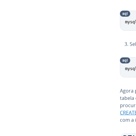
sql
mysq
Se
sql
mysq
Agora p
tabela
procura
CREAT
com a 