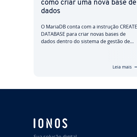
como criar uma nova base de
dados
O MariaDB conta com a instrução CREAT
DATABASE para criar novas bases de
dados dentro do sistema de gestão de
bases de dados livre e re­la­ci­o­nal. Ex­pli­ca­
mos-lhe como funciona a instrução e
quais as cláusulas que pode adicionar
Leia mais
para evitar uma mensagem de erro.
Sua solução digital