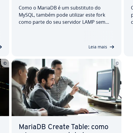
Como o MariaDB é um subs­ti­tuto do
MySQL, também pode utilizar este fork
p
como parte do seu servidor LAMP sem
qualquer problema. Ex­pli­ca­mos como
instalar o MariaDB no Ubuntu 20.04, quais
as con­fi­gu­ra­ções e medidas de segurança
Leia mais
re­co­men­da­das e como pode verificar fa­cil­
mente o sucesso…
MariaDB Create Table: como