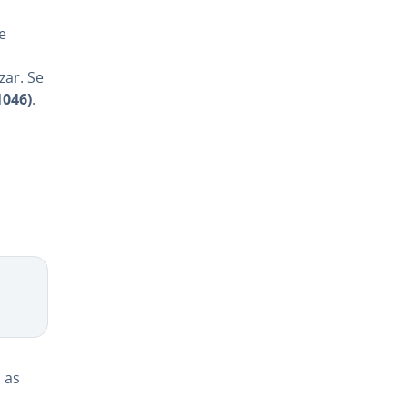
e
ar. Se
046)
.
 as