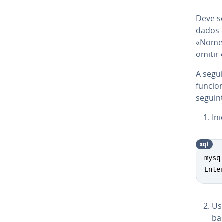
Deve s
dados e
«Nome_
omitir
A segu
funcion
seguin
In
sql
mysq
Ente
Us
ba