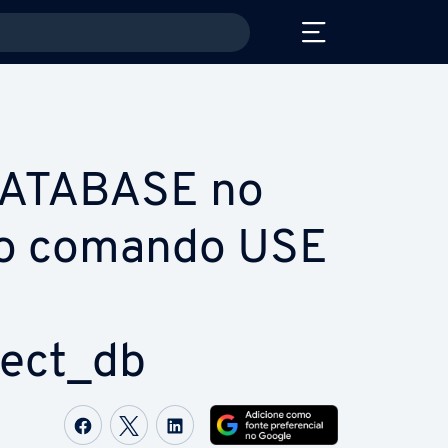
ATABASE no
 o comando USE
o
lect_db
Com­par­ti­lhar no Facebook
Com­par­ti­lhar no Twitter
Com­par­ti­lhar no LinkedIn