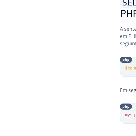
SE
PH
A sent
em PHP
seguin
php
$con
Em seg
php
mysq