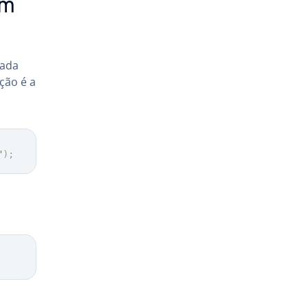
em
zada
ação é a
"
)
;