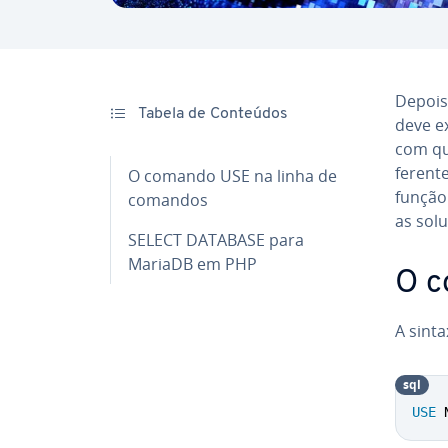
Depois
Tabela de Conteúdos
deve e
com qu
fe­ren­
O comando USE na linha de
funçã
comandos
as sol
SELECT DATABASE para
MariaDB em PHP
O 
A sint
sql
USE
 