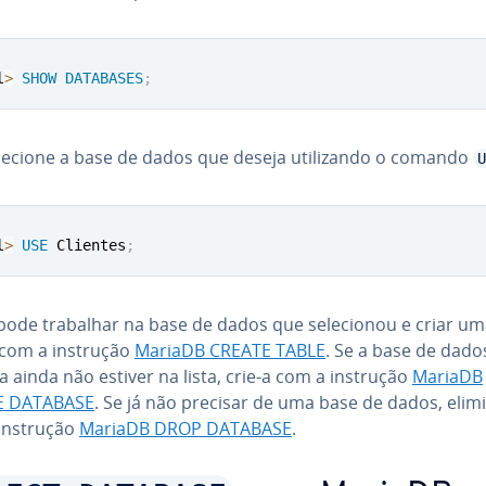
l
>
SHOW
DATABASES
;
lecione a base de dados que deseja uti­li­zando o comando
U
l
>
USE
 Clientes
;
ode trabalhar na base de dados que se­le­ci­o­nou e criar u
 com a instrução
MariaDB CREATE TABLE
. Se a base de dado
 ainda não estiver na lista, crie-a com a instrução
MariaDB
E DATABASE
. Se já não precisar de uma base de dados, elim
instrução
MariaDB DROP DATABASE
.