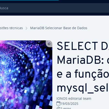
sca
stões técnicas
MariaDB Se­le­ci­o­nar Base de Dados
SELECT D
MariaDB:
e a funçã
mysql_se
IONOS editorial team
19/03/2025
2 mins