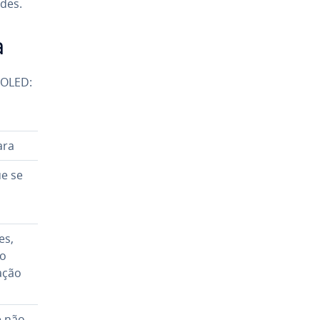
­des.
a
e OLED:
ara
ue se
es,
ão
a­ção
e não