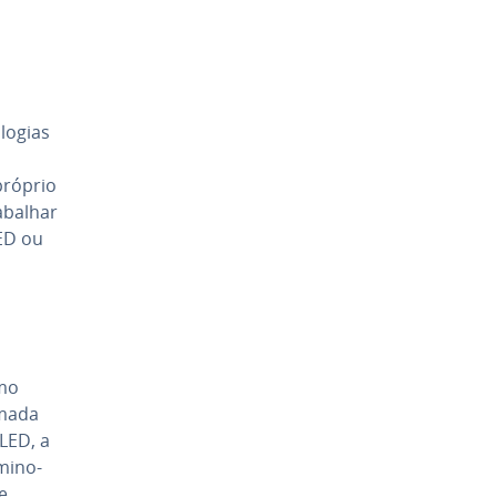
o­gias
próprio
abalhar
LED ou
mo
camada
OLED, a
mi­no­
e.