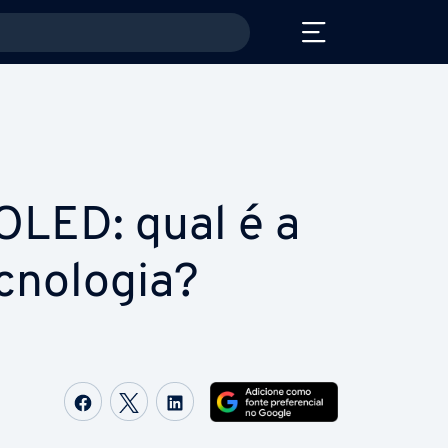
OLED: qual é a
­no­lo­gia?
Com­par­ti­lhar no Facebook
Com­par­ti­lhar no Twitter
Com­par­ti­lhar no LinkedIn