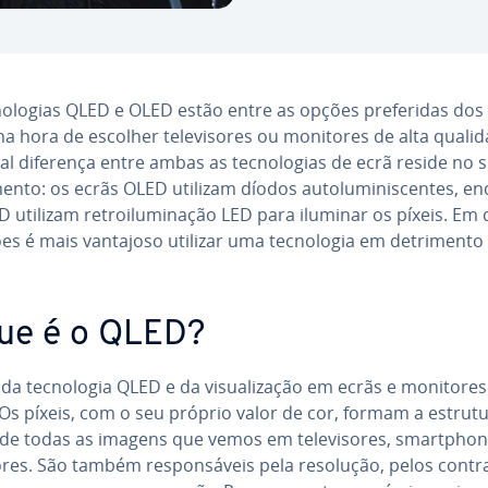
no­lo­gias QLED e OLED estão entre as opções pre­fe­ri­das dos ut
na hora de escolher te­le­vi­so­res ou monitores de alta quali
al diferença entre ambas as tec­no­lo­gias de ecrã reside no 
­mento: os ecrãs OLED utilizam díodos au­to­lu­mi­nis­cen­tes, 
 utilizam re­troi­lu­mi­na­ção LED para iluminar os píxeis. Em
es é mais vantajoso utilizar uma tec­no­lo­gia em de­tri­mento
ue é o QLED?
da tec­no­lo­gia QLED e da vi­su­a­li­za­ção em ecrãs e monitore
 Os píxeis, com o seu próprio valor de cor, formam a estrut
de todas as imagens que vemos em te­le­vi­so­res, smartpho­
es. São também res­pon­sá­veis pela resolução, pelos con­tra