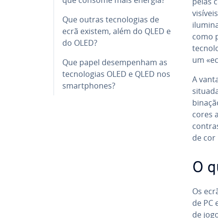
pelas 
visíveis
Que outras tec­no­lo­gias de
ilumina
ecrã existem, além do QLED e
como p
do OLED?
tec­no­
um «ec
Que papel de­sem­pe­nham as
tec­no­lo­gias OLED e QLED nos
A vant
smartpho­nes?
situad
bi­na­ç
cores a
contra
de cor 
O q
Os ecrã
de PC 
de jogo