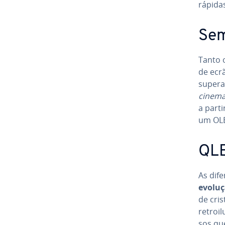
rápida
Se­
Tanto 
de ecr
supera
cinema
a part
um OL
QLE
As di­f
evoluçã
de cris
re­troi
sos qu