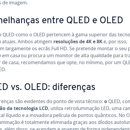
s de imagem.
me­lhan­ças entre QLED e OLED
o QLED como o OLED pertencem à gama superior das tec­no­l
ã atuais. Ambos atingem
re­so­lu­ções de 4K e 8K
e, por isso,
m lar­ga­mente os ecrãs Full HD. Se pretende montar o seu 
 em casa
ou procura um monitor de alta qualidade para tr
ir de casa, re­co­men­da­mos que opte, no mínimo, por um Q
ED.
D vs. OLED: di­fe­ren­ças
e­ren­ças são evidentes do ponto de vista técnico:
o
QLED, co
o da tec­no­lo­gia LCD
, utiliza re­troi­lu­mi­na­ção LED, uma 
tal líquido e a inovadora película de pontos quânticos. No 
­lu­mi­na­ção é to­tal­mente eliminada graças aos díodos au­to­lu­
e, além disso, se acendem e apagam de forma in­de­pen­dent