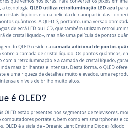
cores que vemos nos ecrãs. Para converter os píxeis em im
, a tec­no­lo­gia
QLED utiliza re­troi­lu­mi­na­ção LED azul
para
r cristais líquidos e uma película de na­no­par­tí­cu­las co­nhe­c
ontos quânticos. A QLED é, portanto, uma versão otimizad
lo­gias de ecrã LED ou LCD, que também utilizam re­troi­lu­mi­n
rã de cristal líquido», mas não uma película de pontos quân
agem do QLED reside na
camada adicional de pontos quâ
a sobre a camada de cristal líquido. Os pontos quânticos, 
ão com a re­troi­lu­mi­na­ção e a camada de cristal líquido, ga
inda mais bri­lhan­tes e intensas. Desta forma, o QLED ofer
ste e uma riqueza de detalhes muito elevados, uma re­pro­d
intensa e níveis de brilho muito altos.
ue é OLED?
s OLED estão presentes nos segmentos de te­le­vi­so­res, mo
e com­pu­ta­do­res portáteis, bem como em smartpho­nes e c
s. OLED é a sigla de «Organic Light Emitting Diode» (díodo