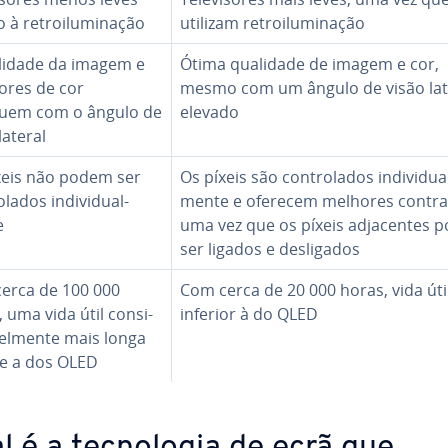
 à re­troi­lu­mi­na­ção
utilizam re­troi­lu­mi­na­ção
lidade da imagem e
Ótima qualidade de imagem e cor,
lores de cor
mesmo com um ângulo de visão lat
uem com o ângulo de
elevado
lateral
xeis não podem ser
Os píxeis são con­tro­la­dos in­di­vi­du­a
­la­dos in­di­vi­du­al­
mente e oferecem melhores con­tras
e
uma vez que os píxeis ad­ja­cen­tes
ser ligados e des­li­ga­dos
erca de 100 000
Com cerca de 20 000 horas, vida úti
 uma vida útil con­si­
inferior à do QLED
vel­mente mais longa
e a dos OLED