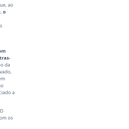
que, ao
D,
o
os
com
tras­
so da
evado,
 em
ão
ciado a
ED
 com os