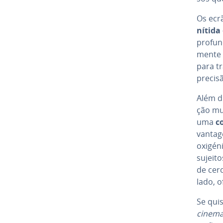
Os ecrã
nítida
profund
mente 
para t
precis
Além d
ção mui
uma
c
van­ta­
oxigén
sujeit
de cer
lado, o
Se quis
cinema