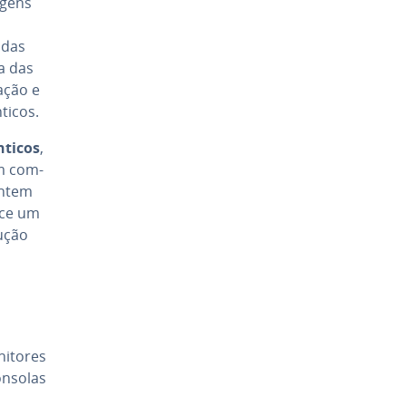
agens
i­das
a das
a­ção e
ticos.
nticos
,
em com­
rantem
ece um
u­ção
nitores
onsolas