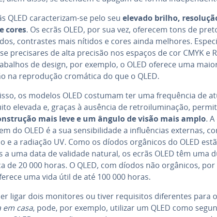
s QLED ca­rac­te­ri­zam-se pelo seu
elevado brilho, resoluçã
 e cores
. Os ecrãs OLED, por sua vez, oferecem tons de pret
os, con­tras­tes mais nítidos e cores ainda melhores. Es­pe­ci­
se pre­ci­sa­res de alta precisão nos espaços de cor CMYK e 
rabalhos de design, por exemplo, o OLED oferece uma maio
ão na re­pro­du­ção cromática do que o QLED.
isso, os modelos OLED costumam ter uma frequên­cia de atu­a
to elevada e, graças à ausência de re­troi­lu­mi­na­ção, perm
ons­tru­ção mais leve e um ângulo de visão mais amplo
. A
gem do OLED é a sua sen­si­bi­li­dade a in­fluên­cias externas, 
io e a radiação UV. Como os díodos orgânicos do OLED est
os a uma data de validade natural, os ecrãs OLED têm uma 
ca de 20 000 horas. O QLED, com díodos não orgânicos, por
ferece uma vida útil de até 100 000 horas.
er ligar dois monitores ou tiver re­qui­si­tos di­fe­ren­tes para 
 em casa
, pode, por exemplo, utilizar um QLED como segu