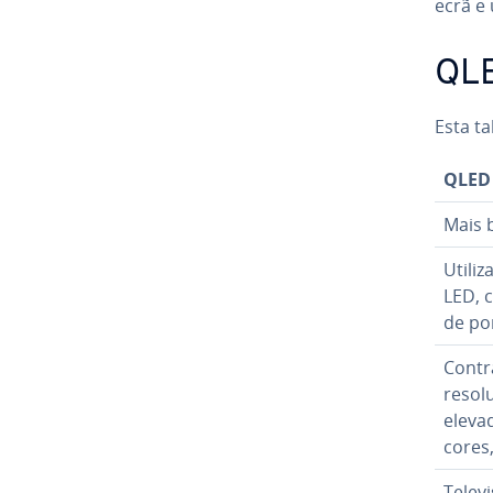
ecrã e 
QLE
Esta ta
QLED
Mais 
Utiliza
LED, 
de po
Con­tr
resolu
eleva
cores
Te­le­