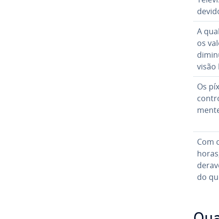
devido
A qua
os va
dimin
visão 
Os pí
con­tro
ment
Com c
horas,
de­ra­
do qu