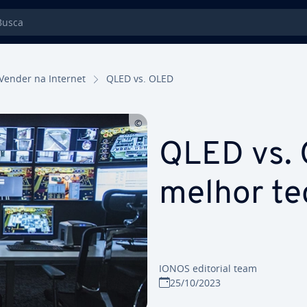
sca
Vender na Internet
QLED vs. OLED
QLED vs. 
melhor tec
IONOS editorial team
25/10/2023