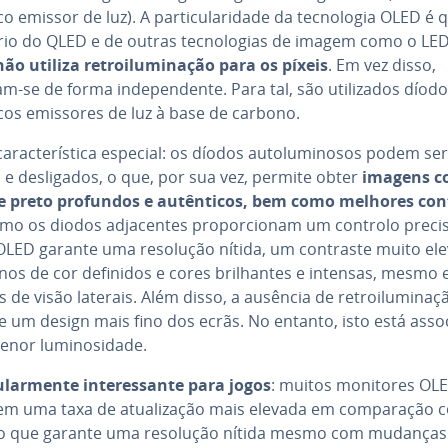
o emissor de luz). A par­ti­cu­la­ri­dade da tec­no­lo­gia OLED é 
rio do QLED e de outras tec­no­lo­gias de imagem como o LE
o utiliza re­troi­lu­mi­na­ção para os píxeis
. Em vez disso,
m-se de forma in­de­pen­dente. Para tal, são uti­li­za­dos díod
cos emissores de luz à base de carbono.
a­rac­te­rís­tica especial: os díodos au­to­lu­mi­no­sos podem ser
 e des­li­ga­dos, o que, por sua vez, permite obter
imagens 
e preto profundos e au­tên­ti­cos, bem como melhores con­
omo os diodos ad­ja­cen­tes pro­por­ci­o­nam um controlo preci
 OLED garante uma resolução nítida, um contraste muito el
nos de cor definidos e cores bri­lhan­tes e intensas, mesmo
 de visão laterais. Além disso, a ausência de re­troi­lu­mi­na­ç
e um design mais fino dos ecrãs. No entanto, isto está asso
or lu­mi­no­si­dade.
cu­lar­mente in­te­res­sante para jogos
: muitos monitores OL
m uma taxa de atu­a­li­za­ção mais elevada em com­pa­ra­ção
o que garante uma resolução nítida mesmo com mudanças