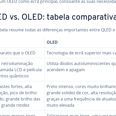
um OLED como ecrã principal, consoante as suas ne­ces­si­da
D vs. OLED: tabela com­pa­ra­tiv
bela resume todas as di­fe­ren­ças im­por­tan­tes entre QLED 
OLED
barato que o OLED
Tec­no­lo­gia de ecrã superior mais c
 re­troi­lu­mi­na­ção
Utiliza díodos au­to­lu­mi­nis­cen­tes q
camada LCD e película
acendem e apagam
ntos quânticos
as­tes fortes, alta
Preto intenso, cores muito bri­lhan­t
ção, pico de brilho
grande solidez de cor, alta resoluç
do, grande brilho das
graças a uma frequên­cia de atu­a­li­z
, grande nitidez
muito elevada
vi­so­res menos leves
Te­le­vi­so­res mais leves, uma vez qu