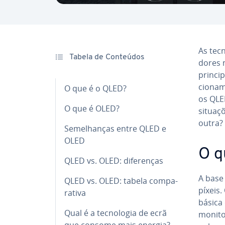
As tec­
Tabela de Conteúdos
do­res 
princip
ci­o­na
O que é o QLED?
os QLED
O que é OLED?
situaçõ
outra?
Se­me­lhan­ças entre QLED e
OLED
O q
QLED vs. OLED: di­fe­ren­ças
A base 
QLED vs. OLED: tabela com­pa­
píxeis.
ra­tiva
básica 
Qual é a tec­no­lo­gia de ecrã
monitor
que consome mais energia?