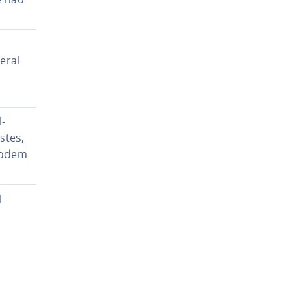
eral
l­
­tes,
 podem
l