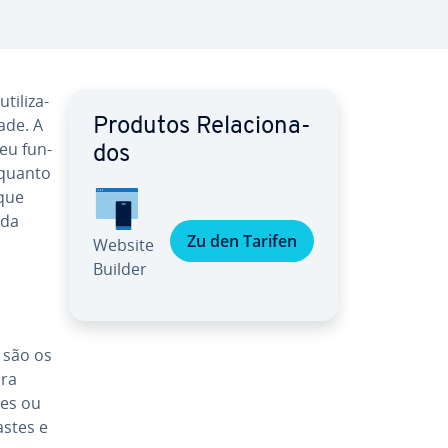
i­li­za­
dade. A
Produtos Re­la­ci­o­na­
seu fun­
dos
enquanto
 que
 da
Zu den Tarifen
Website
Builder
s são os
ura
nes ou
s­tes e