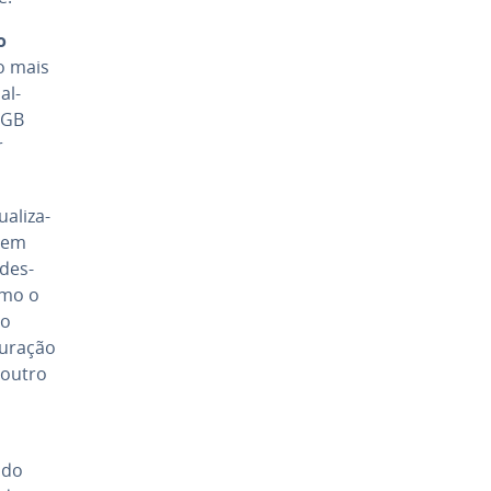
o
o mais
al­
RGB
r
­li­za­
item
 des­
como o
ão
duração
 outro
o
ndo