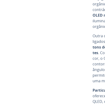
orgânic
contrá
OLED nã
ilumina
orgâni
Outra c
ligados
tons d
tes
. C
cor, o
contor
ângulos
permit
uma men
Par­ti­
oferece
QLED, 