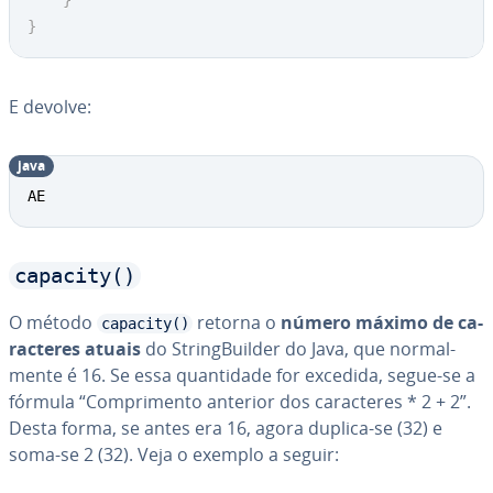
}
}
E devolve:
java
AE
capacity()
O método
retorna o
número máximo de ca­
capacity()
rac­te­res atuais
do String­Buil­der do Java, que nor­mal­
mente é 16. Se essa quan­ti­dade for excedida, segue-se a
fórmula “Com­pri­mento anterior dos ca­rac­te­res * 2 + 2”.
Desta forma, se antes era 16, agora duplica-se (32) e
soma-se 2 (32). Veja o exemplo a seguir: