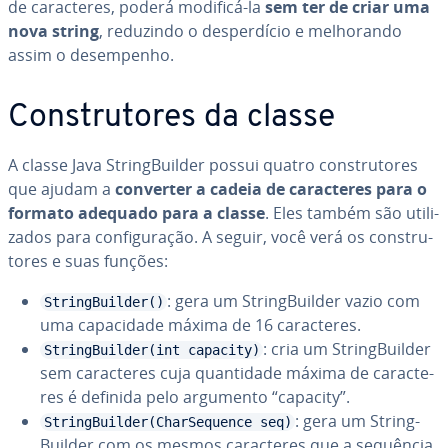
de ca­rac­te­res, poderá modificá-la
sem ter de criar uma
nova string
, reduzindo o des­per­dí­cio e me­lho­rando
assim o de­sem­pe­nho.
Cons­tru­to­res da classe
A classe Java String­Buil­der possui quatro cons­tru­to­res
que ajudam a
converter a cadeia de ca­rac­te­res para o
formato adequado para a classe
. Eles também são uti­li­
za­dos para con­fi­gu­ra­ção. A seguir, você verá os cons­tru­
to­res e suas funções:
: gera um String­Buil­der vazio com
StringBuilder()
uma ca­pa­ci­dade máxima de 16 ca­rac­te­res.
: cria um String­Buil­der
StringBuilder(int capacity)
sem ca­rac­te­res cuja quan­ti­dade máxima de ca­rac­te­
res é definida pelo argumento “capacity”.
: gera um String­
StringBuilder(CharSequence seq)
Buil­der com os mesmos ca­rac­te­res que a sequência