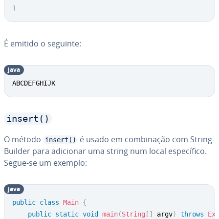
}
É emitido o seguinte:
java
ABCDEFGHIJK
insert()
O método
é usado em com­bi­na­ção com String­
insert()
Buil­der para adicionar uma string num local es­pe­cí­fico.
Segue-se um exemplo:
java
public
class
Main
{
public
static
void
main
(
String
[
]
 argv
)
throws
Ex