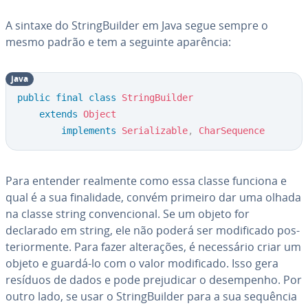
A sintaxe do String­Buil­der em Java segue sempre o
mesmo padrão e tem a seguinte aparência:
java
public
final
class
StringBuilder
extends
Object
implements
Serializable
,
CharSequence
Para entender realmente como essa classe funciona e
qual é a sua fi­na­li­dade, convém primeiro dar uma olhada
na classe string con­ven­ci­o­nal. Se um objeto for
declarado em string, ele não poderá ser mo­di­fi­cado pos­
te­ri­or­mente. Para fazer al­te­ra­ções, é ne­ces­sá­rio criar um
objeto e guardá-lo com o valor mo­di­fi­cado. Isso gera
resíduos de dados e pode pre­ju­di­car o de­sem­pe­nho. Por
outro lado, se usar o String­Buil­der para a sua sequência