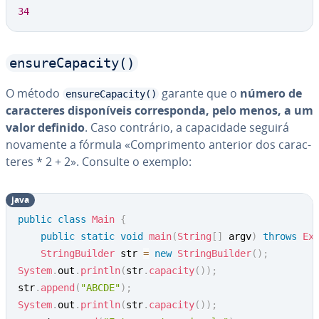
34
ensureCapacity()
O método
garante que o
número de
ensureCapacity()
ca­rac­te­res dis­po­ní­veis cor­res­ponda, pelo menos, a um
valor definido
. Caso contrário, a ca­pa­ci­dade seguirá
novamente a fórmula «Com­pri­mento anterior dos ca­rac­
te­res * 2 + 2». Consulte o exemplo:
java
public
class
Main
{
public
static
void
main
(
String
[
]
 argv
)
throws
Ex
StringBuilder
 str 
=
new
StringBuilder
(
)
;
System
.
out
.
println
(
str
.
capacity
(
)
)
;
str
.
append
(
"ABCDE"
)
;
System
.
out
.
println
(
str
.
capacity
(
)
)
;