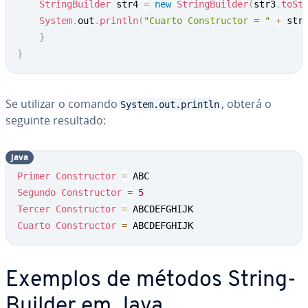
StringBuilder
 str4 
=
new
StringBuilder
(
str3
.
toSt
System
.
out
.
println
(
"Cuarto Constructor = "
+
 str
}
}
Se utilizar o comando
, obterá o
System.out.println
seguinte resultado:
java
Primer
Constructor
=
Segundo
Constructor
=
5
Tercer
Constructor
=
Cuarto
Constructor
=
 ABCDEFGHIJK
Exemplos de métodos String­
Buil­der em Java