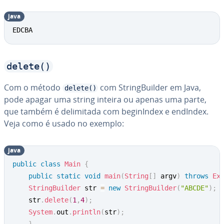
java
EDCBA
delete()
Com o método
com String­Buil­der em Java,
delete()
pode apagar uma string inteira ou apenas uma parte,
que também é de­li­mi­tada com be­gi­nIn­dex e endIndex.
Veja como é usado no exemplo:
java
public
class
Main
{
public
static
void
main
(
String
[
]
 argv
)
throws
Ex
StringBuilder
 str 
=
new
StringBuilder
(
"ABCDE"
)
;
	str
.
delete
(
1
,
4
)
;
System
.
out
.
println
(
str
)
;