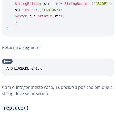
StringBuilder
 str 
=
new
StringBuilder
(
"ABCDE"
)
;
	str
.
insert
(
1
,
"FGHIJK"
)
;
System
.
out
.
println
(
str
)
;
}
}
Retorna o seguinte:
java
AFGHIJKBCDEFGHIJK
Com o Integer (neste caso, 1), decide a posição em que a
string deve ser inserida.
replace()