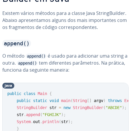
Existem vários métodos para a classe Java String­Buil­der.
Abaixo apre­sen­ta­mos alguns dos mais im­por­tan­tes com
os frag­men­tos de código cor­res­pon­den­tes.
append()
O método
é usado para adicionar uma string a
append()
outra.
tem di­fe­ren­tes pa­râ­me­tros. Na prática,
append()
funciona da seguinte maneira:
java
public
class
Main
{
public
static
void
main
(
String
[
]
 argv
)
throws
Ex
StringBuilder
 str 
=
new
StringBuilder
(
"ABCDE"
)
;
	str
.
append
(
"FGHIJK"
)
;
System
.
out
.
println
(
str
)
;
}