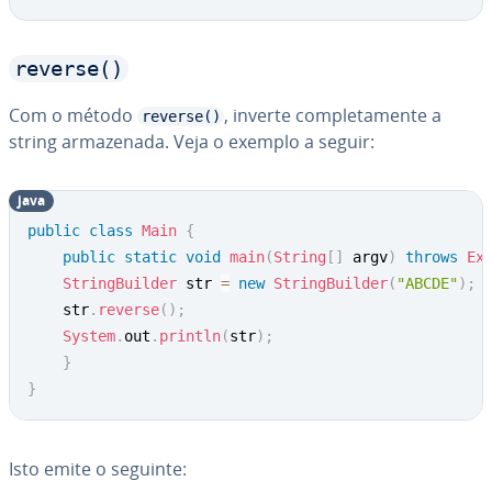
reverse()
Com o método
, inverte com­ple­ta­mente a
reverse()
string ar­ma­ze­nada. Veja o exemplo a seguir:
java
public
class
Main
{
public
static
void
main
(
String
[
]
 argv
)
throws
Ex
StringBuilder
 str 
=
new
StringBuilder
(
"ABCDE"
)
;
	str
.
reverse
(
)
;
System
.
out
.
println
(
str
)
;
}
}
Isto emite o seguinte: