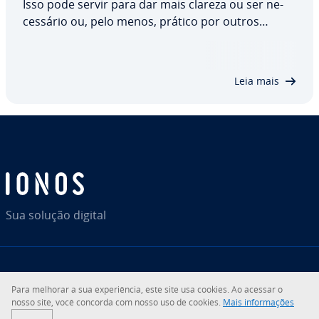
Isso pode servir para dar mais clareza ou ser ne­
ces­sá­rio ou, pelo menos, prático por outros
motivos. Para dividir uma string, utiliza-se o
método Java String split(). Ex­pli­ca­mos quais são os
seus pa­râ­me­tros, como utilizá-lo e o…
Leia mais
Sua solução digital
RSS
LinkedIn
tiktok
Instagram
Facebook
YouTube
Para melhorar a sua ex­pe­ri­ên­cia, este site usa cookies. Ao acessar o
nosso site, você concorda com nosso uso de cookies.
Mais in­for­ma­ções
© 2026
IONOS SE