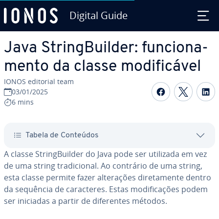
Digital Guide
Ir para o conteúdo principal
Java String­Buil­der: fun­ci­o­na­
mento da classe mo­di­fi­cá­vel
IONOS editorial team
Com­par­ti­
Com­par
C
03/01/2025
6 mins
Tabela de Conteúdos
A classe String­Buil­der do Java pode ser utilizada em vez
de uma string tra­di­ci­o­nal. Ao contrário de uma string,
esta classe permite fazer al­te­ra­ções di­re­ta­mente dentro
da sequência de ca­rac­te­res. Estas mo­di­fi­ca­ções podem
ser iniciadas a partir de di­fe­ren­tes métodos.