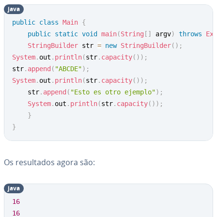
java
public
class
Main
{
public
static
void
main
(
String
[
]
 argv
)
throws
Ex
StringBuilder
 str 
=
new
StringBuilder
(
)
;
System
.
out
.
println
(
str
.
capacity
(
)
)
;
str
.
append
(
"ABCDE"
)
;
System
.
out
.
println
(
str
.
capacity
(
)
)
;
	str
.
append
(
"Esto es otro ejemplo"
)
;
System
.
out
.
println
(
str
.
capacity
(
)
)
;
}
}
Os re­sul­ta­dos agora são:
java
16
16