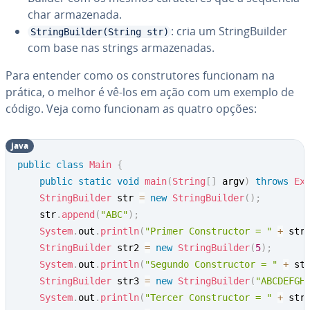
char ar­ma­ze­nada.
: cria um String­Buil­der
StringBuilder(String str)
com base nas strings ar­ma­ze­na­das.
Para entender como os cons­tru­to­res funcionam na
prática, o melhor é vê-los em ação com um exemplo de
código. Veja como funcionam as quatro opções:
java
public
class
Main
{
public
static
void
main
(
String
[
]
 argv
)
throws
Ex
StringBuilder
 str 
=
new
StringBuilder
(
)
;
	str
.
append
(
"ABC"
)
;
System
.
out
.
println
(
"Primer Constructor = "
+
 str
StringBuilder
 str2 
=
new
StringBuilder
(
5
)
;
System
.
out
.
println
(
"Segundo Constructor = "
+
 st
StringBuilder
 str3 
=
new
StringBuilder
(
"ABCDEFGH
System
.
out
.
println
(
"Tercer Constructor = "
+
 str