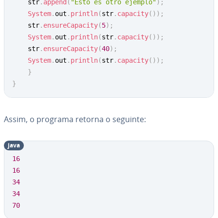
	str
.
append
(
"Esto es otro ejemplo"
)
;
System
.
out
.
println
(
str
.
capacity
(
)
)
;
	str
.
ensureCapacity
(
5
)
;
System
.
out
.
println
(
str
.
capacity
(
)
)
;
	str
.
ensureCapacity
(
40
)
;
System
.
out
.
println
(
str
.
capacity
(
)
)
;
}
}
Assim, o programa retorna o seguinte:
java
16
16
34
34
70