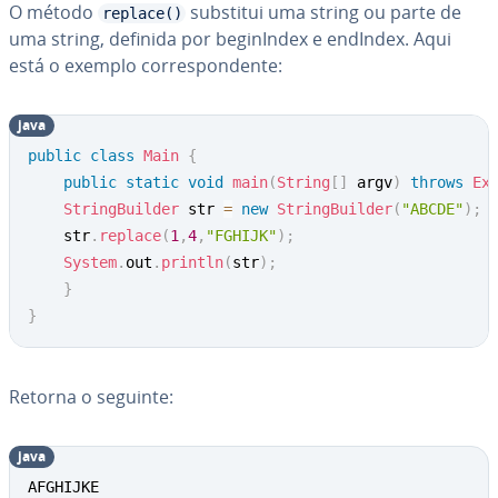
O método
substitui uma string ou parte de
replace()
uma string, definida por be­gi­nIn­dex e endIndex. Aqui
está o exemplo cor­res­pon­dente:
java
public
class
Main
{
public
static
void
main
(
String
[
]
 argv
)
throws
Ex
StringBuilder
 str 
=
new
StringBuilder
(
"ABCDE"
)
;
	str
.
replace
(
1
,
4
,
"FGHIJK"
)
;
System
.
out
.
println
(
str
)
;
}
}
Retorna o seguinte:
java
AFGHIJKE