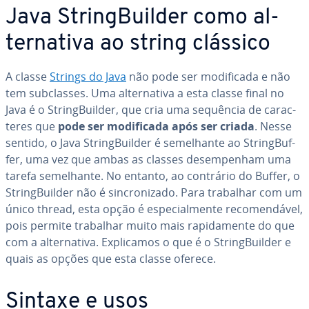
Java String­Buil­der como al­
ter­na­tiva ao string clássico
A classe
Strings do Java
não pode ser mo­di­fi­cada e não
tem sub­clas­ses. Uma al­ter­na­tiva a esta classe final no
Java é o String­Buil­der, que cria uma sequência de ca­rac­
te­res que
pode ser mo­di­fi­cada após ser criada
. Nesse
sentido, o Java String­Buil­der é se­me­lhante ao String­Buf­
fer, uma vez que ambas as classes de­sem­pe­nham uma
tarefa se­me­lhante. No entanto, ao contrário do Buffer, o
String­Buil­der não é sin­cro­ni­zado. Para trabalhar com um
único thread, esta opção é es­pe­ci­al­mente re­co­men­dá­vel,
pois permite trabalhar muito mais ra­pi­da­mente do que
com a al­ter­na­tiva. Ex­pli­ca­mos o que é o String­Buil­der e
quais as opções que esta classe oferece.
Sintaxe e usos