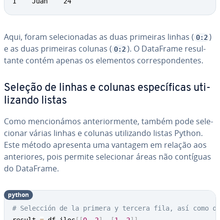
1    Juan    24
Aqui, foram se­le­ci­o­na­das as duas primeiras linhas (
)
0:2
e as duas primeiras colunas (
). O DataFrame re­sul­
0:2
tante contém apenas os elementos cor­res­pon­den­tes.
Seleção de linhas e colunas es­pe­cí­fi­cas uti­
li­zando listas
Como men­ci­o­ná­mos an­te­ri­or­mente, também pode se­le­
ci­o­nar várias linhas e colunas uti­li­zando listas Python.
Este método apresenta uma vantagem em relação aos
an­te­ri­o­res, pois permite se­le­ci­o­nar áreas não contíguas
do DataFrame.
python
# Selección de la primera y tercera fila, así como d