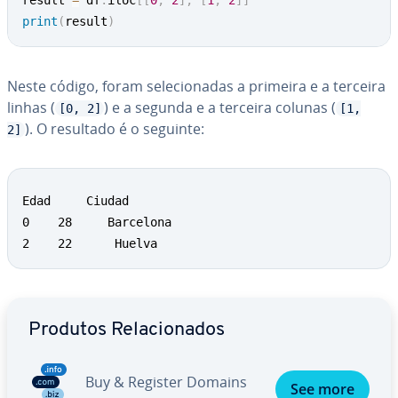
result 
=
 df
.
iloc
[
[
0
,
2
]
,
[
1
,
2
]
]
print
(
result
)
Neste código, foram se­le­ci­o­na­das a primeira e a terceira
linhas (
) e a segunda e a terceira colunas (
[0, 2]
[1,
). O resultado é o seguinte:
2]
Edad     Ciudad

0    28     Barcelona

2    22      Huelva
Ir para o menu principal
Produtos Re­la­ci­o­na­dos
Buy & Register Domains
See more