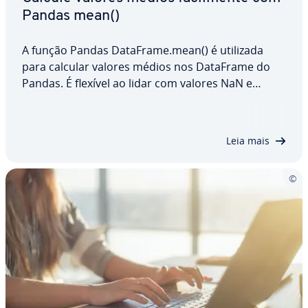
Pandas mean()
A função Pandas DataFrame.mean() é utilizada
para calcular valores médios nos DataFrame do
Pandas. É flexível ao lidar com valores NaN e
permite calcular as médias tanto por linhas como
por colunas. Neste artigo, ensinamos tudo o que
precisa saber para utilizar a função mean() do…
Leia mais