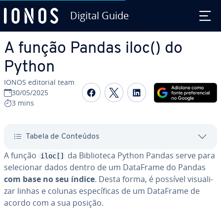
Digital Guide
Ir para o conteúdo principal
A função Pandas iloc() do
Python
IONOS editorial team
Com­par­ti­lhar no Faceboo
Com­par­ti­lhar no Twi
Com­par­ti­lhar n
30/05/2025
3 mins
Tabela de Conteúdos
A função
da Bi­bli­o­teca Python Pandas serve para
iloc[]
se­le­ci­o­nar dados dentro de um DataFrame do Pandas
com base no seu índice
. Desta forma, é possível vi­su­a­li­
zar linhas e colunas es­pe­cí­fi­cas de um DataFrame de
acordo com a sua posição.