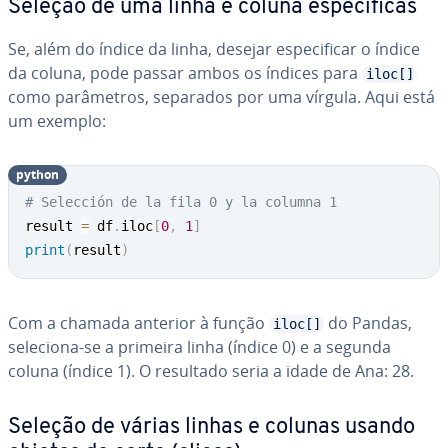
Seleção de uma linha e coluna es­pe­cí­fi­cas
Se, além do índice da linha, desejar es­pe­ci­fi­car o índice
da coluna, pode passar ambos os índices para
iloc[]
como pa­râ­me­tros, separados por uma vírgula. Aqui está
um exemplo:
python
# Selección de la fila 0 y la columna 1
result 
=
 df
.
iloc
[
0
,
1
]
print
(
result
)
Com a chamada anterior à função
do Pandas,
iloc[]
seleciona-se a primeira linha (índice 0) e a segunda
coluna (índice 1). O resultado seria a idade de Ana: 28.
Seleção de várias linhas e colunas usando