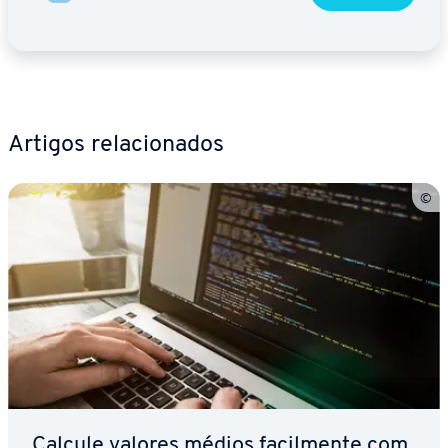
Artigos re­la­ci­o­na­dos
Calcule valores médios fa­cil­mente com