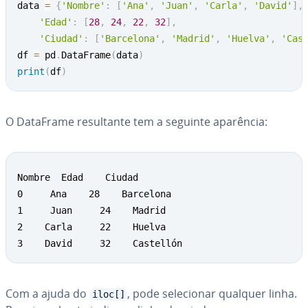
data 
=
{
'Nombre'
:
[
'Ana'
,
'Juan'
,
'Carla'
,
'David'
]
,
'Edad'
:
[
28
,
24
,
22
,
32
]
,
'Ciudad'
:
[
'Barcelona'
,
'Madrid'
,
'Huelva'
,
'Cas
df 
=
 pd
.
DataFrame
(
data
)
print
(
df
)
O DataFrame re­sul­tante tem a seguinte aparência:
Nombre  Edad    Ciudad

0     Ana    28    Barcelona

1     Juan     24    Madrid

2    Carla     22    Huelva

3    David     32    Castellón
Com a ajuda do
, pode se­le­ci­o­nar qualquer linha.
iloc[]