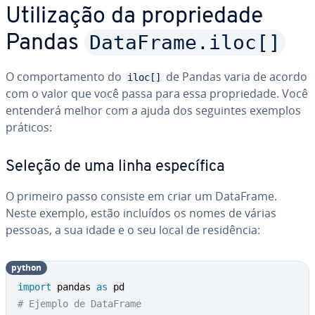
Uti­li­za­ção da pro­pri­e­dade
DataFrame.iloc[]
Pandas
O com­por­ta­mento do
de Pandas varia de acordo
iloc[]
com o valor que você passa para essa pro­pri­e­dade. Você
entenderá melhor com a ajuda dos seguintes exemplos
práticos:
Seleção de uma linha es­pe­cí­fica
O primeiro passo consiste em criar um DataFrame.
Neste exemplo, estão incluídos os nomes de várias
pessoas, a sua idade e o seu local de re­si­dên­cia:
python
import
 pandas 
as
# Ejemplo de DataFrame