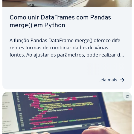
Como unir Da­ta­Fra­mes com Pandas
merge() em Python
A função Pandas DataFrame merge() oferece di­fe­
ren­tes formas de combinar dados de várias
fontes. Ao ajustar os pa­râ­me­tros, pode realizar di­
fe­ren­tes tipos de operações de junção, de­pen­
dendo de como deseja analisar os dados. Neste
artigo, ex­pli­ca­mos como utilizar a função Pandas…
Leia mais