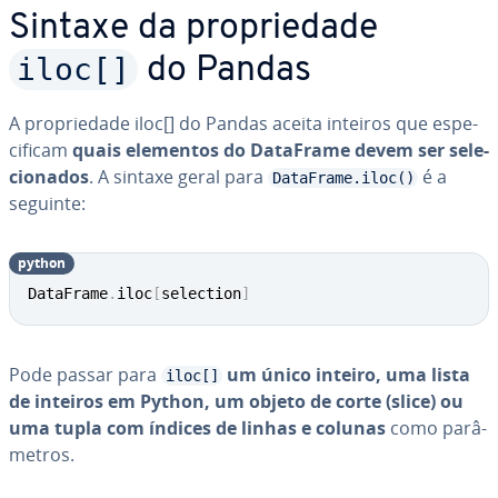
Sintaxe da pro­pri­e­dade
iloc[]
do Pandas
A pro­pri­e­dade iloc[] do Pandas aceita inteiros que es­pe­
ci­fi­cam
quais elementos do DataFrame devem ser se­le­
ci­o­na­dos
. A sintaxe geral para
é a
DataFrame.iloc()
seguinte:
python
DataFrame
.
iloc
[
selection
]
Pode passar para
um único inteiro, uma lista
iloc[]
de inteiros em Python, um objeto de corte (slice) ou
uma tupla com índices de linhas e colunas
como pa­râ­
me­tros.