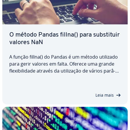
O método Pandas fillna() para subs­ti­tuir
valores NaN
A função fillna() do Pandas é um método utilizado
para gerir valores em falta. Oferece uma grande
fle­xi­bi­li­dade através da uti­li­za­ção de vários pa­râ­
me­tros que permitem adaptar a subs­ti­tui­ção dos
valores NaN de acordo com as ne­ces­si­da­des do
uti­li­za­dor. Neste artigo, irá conhecer…
Leia mais