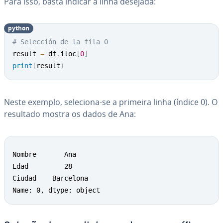
Para isso, basta indicar a linha desejada:
python
# Selección de la fila 0
result 
=
 df
.
iloc
[
0
]
print
(
result
)
Neste exemplo, seleciona-se a primeira linha (índice 0). O
resultado mostra os dados de Ana:
Nombre       Ana

Edad         28

Ciudad    Barcelona

Name: 0, dtype: object