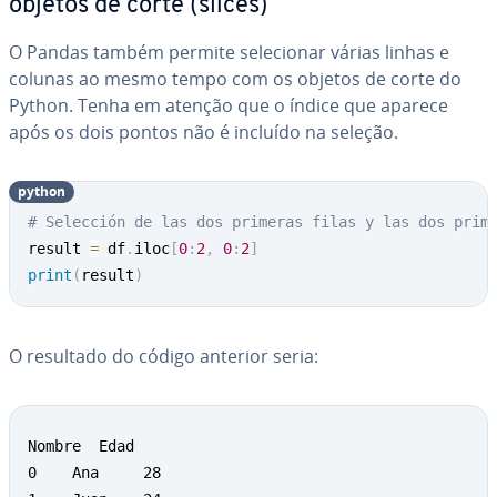
objetos de corte (slices)
O Pandas também permite se­le­ci­o­nar várias linhas e
colunas ao mesmo tempo com os objetos de corte do
Python. Tenha em atenção que o índice que aparece
após os dois pontos não é incluído na seleção.
python
# Selección de las dos primeras filas y las dos prim
result 
=
 df
.
iloc
[
0
:
2
,
0
:
2
]
print
(
result
)
O resultado do código anterior seria:
Nombre  Edad

0    Ana     28
