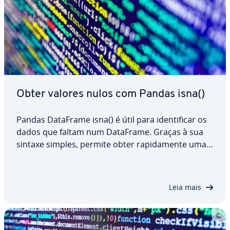
Obter valores nulos com Pandas isna()
Pandas DataFrame isna() é útil para iden­ti­fi­car os
dados que faltam num DataFrame. Graças à sua
sintaxe simples, permite obter ra­pi­da­mente uma
visão geral dos valores que faltam para que possa
tomar as medidas adequadas para limpar os
dados. Neste artigo, aprenderá exa­ta­mente…
Leia mais