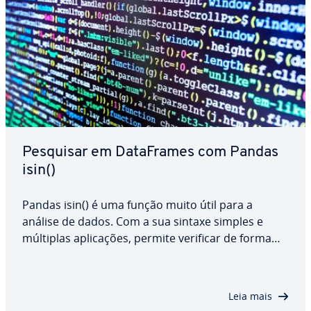
Pesquisar em Da­ta­Fra­mes com Pandas
isin()
Pandas isin() é uma função muito útil para a
análise de dados. Com a sua sintaxe simples e
múltiplas apli­ca­ções, permite verificar de forma
rápida e eficiente se de­ter­mi­na­dos valores estão
presentes num DataFrame. Seja para verificar
colunas es­pe­cí­fi­cas, filtrar Da­ta­Fra­mes ou…
Leia mais