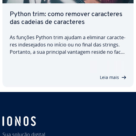
Python trim: como remover ca­rac­te­res
das cadeias de ca­rac­te­res
As funções Python trim ajudam a eliminar ca­rac­te­
res in­de­se­ja­dos no início ou no final das strings.
Portanto, a sua principal vantagem reside no facto
de con­tri­buir para nor­ma­li­zar os dados de texto.
Ao encurtar as cadeias de ca­rac­te­res, obtém-se
uma re­pre­sen­ta­ção coerente, o que…
Leia mais
Sua solução digital