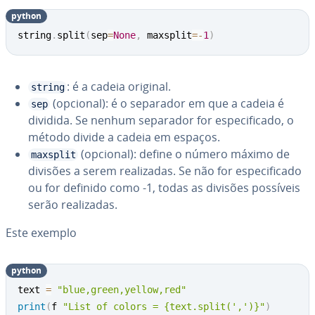
python
string
.
split
(
sep
=
None
,
 maxsplit
=
-
1
)
: é a cadeia original.
string
(opcional): é o separador em que a cadeia é
sep
dividida. Se nenhum separador for es­pe­ci­fi­cado, o
método divide a cadeia em espaços.
(opcional): define o número máximo de
maxsplit
divisões a serem re­a­li­za­das. Se não for es­pe­ci­fi­cado
ou for definido como -1, todas as divisões possíveis
serão re­a­li­za­das.
Este exemplo
python
text 
=
"blue,green,yellow,red"
print
(
f 
"List of colors = {text.split(',')}"
)