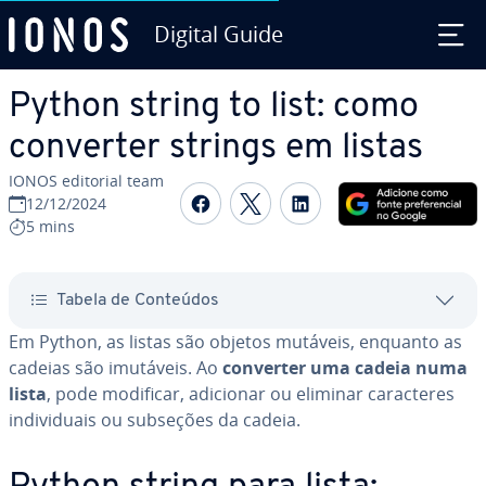
Digital Guide
Ir para o conteúdo principal
Python string to list: como
converter strings em listas
IONOS editorial team
Com­par­ti­lhar no Faceboo
Com­par­ti­lhar no Twi
Com­par­ti­lhar n
12/12/2024
5 mins
Tabela de Conteúdos
Em Python, as listas são objetos mutáveis, enquanto as
cadeias são imutáveis. Ao
converter uma cadeia numa
lista
, pode modificar, adicionar ou eliminar ca­rac­te­res
in­di­vi­du­ais ou subseções da cadeia.