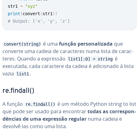
str1 
=
"xyz"
print
(
convert
(
str1
)
)
# Output: ['x', 'y', 'z']
é uma
função per­so­na­li­zada
que
convert(string)
converte uma cadeia de ca­rac­te­res numa lista de ca­rac­
te­res. Quando a expressão
é
list1[:0] = string
executada, cada caractere da cadeia é adi­ci­o­nado à lista
vazia
.
list1
re.findall()
A função
é um método Python string to list
re.findall()
que pode ser usado para encontrar
todas as cor­res­pon­
dên­cias de uma expressão regular
numa cadeia e
devolvê-las como uma lista.