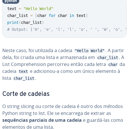
python
text 
=
"Hello World"
char_list 
=
[
char 
for
 char 
in
 text
]
print
(
char_list
)
# Output: ['H', 'e', 'l', 'l', 'o', ' ', 'W', 'o', '
Neste caso, foi utilizada a cadeia
. A partir
"Hello World"
dela, foi criada uma lista e ar­ma­ze­nada em
. A
char_list
List Com­prehen­sion percorreu então cada letra
da
char
cadeia
e adicionou-a como um único elemento à
text
lista
.
char_list
Corte de cadeias
O string slicing ou corte de cadeia é outro dos métodos
Python string to list. Ele se encarrega de extrair as
sequên­cias parciais de uma cadeia
e guardá-las como
elementos de uma lista.