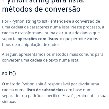
Python string para lista:
métodos de conversão
Por «Python string to list» entende-se a conversão de
uma cadeia de ca­rac­te­res numa lista. Neste processo, a
cadeia é trans­for­mada numa estrutura de dados que
suporta
operações com listas
, o que permite vários
tipos de ma­ni­pu­la­ção de dados.
A seguir, apre­sen­ta­mos os métodos mais comuns para
converter uma cadeia de texto numa lista:
split()
O método Python split é res­pon­sá­vel por dividir uma
cadeia numa
lista de sub­ca­deias
com base num
separador ou padrão es­pe­cí­fico. Esta é ge­ral­mente a sua
sintaxe: