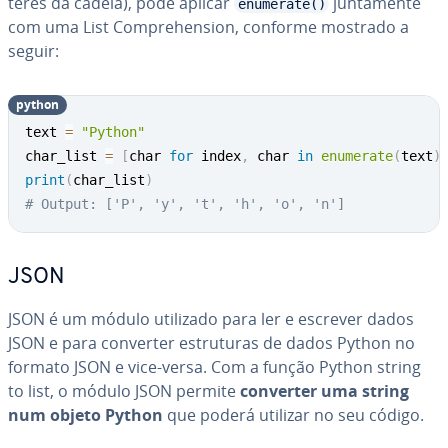
te­res da cadeia), pode aplicar
jun­ta­mente
enumerate()
com uma List Com­prehen­sion, conforme mostrado a
seguir:
python
text 
=
"Python"
char_list 
=
[
char 
for
 index
,
 char 
in
enumerate
(
text
)
print
(
char_list
)
# Output: ['P', 'y', 't', 'h', 'o', 'n']
JSON
JSON é um módulo utilizado para ler e escrever dados
JSON e para converter es­tru­tu­ras de dados Python no
formato JSON e vice-versa. Com a função Python string
to list, o módulo JSON permite
converter uma string
num objeto Python
que poderá utilizar no seu código.