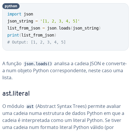
python
import
 json

json_string 
=
'[1, 2, 3, 4, 5]'
list_from_json 
=
 json
.
loads
(
json_string
)
print
(
list_from_json
)
# Output: [1, 2, 3, 4, 5]
A função
analisa a cadeia JSON e converte-
json.loads()
a num objeto Python cor­res­pon­dente, neste caso uma
lista.
ast.literal
O módulo
(Abstract Syntax Trees) permite avaliar
ast
uma cadeia numa estrutura de dados Python em que a
cadeia é in­ter­pre­tada como um literal Python. Se tiver
uma cadeia num formato literal Python válido (por