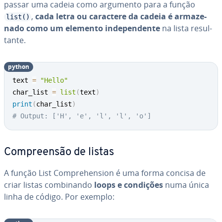
passar uma cadeia como argumento para a função
,
cada letra ou caractere da cadeia é ar­ma­ze­
list()
nado como um elemento in­de­pen­dente
na lista re­sul­
tante.
python
text 
=
"Hello"
char_list 
=
list
(
text
)
print
(
char_list
)
# Output: ['H', 'e', 'l', 'l', 'o']
Com­pre­en­são de listas
A função List Com­prehen­sion é uma forma concisa de
criar listas com­bi­nando
loops e condições
numa única
linha de código. Por exemplo: