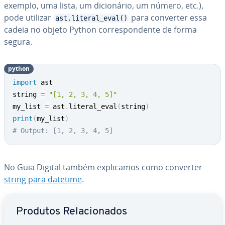
exemplo, uma lista, um di­ci­o­ná­rio, um número, etc.),
pode utilizar
para converter essa
ast.literal_eval()
cadeia no objeto Python cor­res­pon­dente de forma
segura.
python
import
 ast

string 
=
"[1, 2, 3, 4, 5]"
my_list 
=
 ast
.
literal_eval
(
string
)
print
(
my_list
)
# Output: [1, 2, 3, 4, 5]
No Guia Digital também ex­pli­ca­mos como converter
string para datetime
.
Ir para o menu principal
Produtos Re­la­ci­o­na­dos