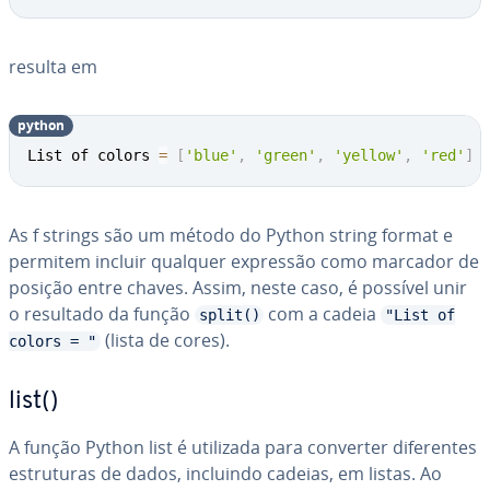
resulta em
python
List of colors 
=
[
'blue'
,
'green'
,
'yellow'
,
'red'
]
As f strings são um método do Python string format e
permitem incluir qualquer expressão como marcador de
posição entre chaves. Assim, neste caso, é possível unir
o resultado da função
com a cadeia
split()
"List of
(lista de cores).
colors = "
list()
A função Python list é utilizada para converter di­fe­ren­tes
es­tru­tu­ras de dados, incluindo cadeias, em listas. Ao