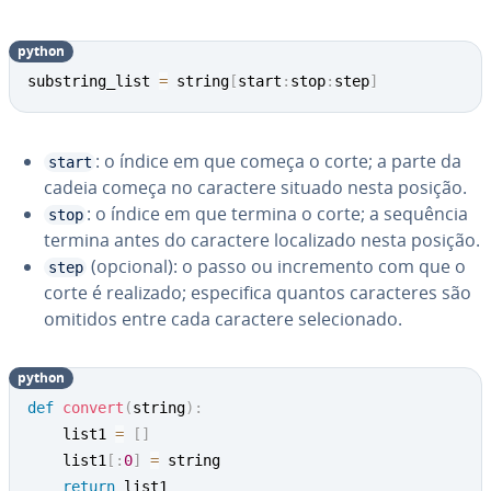
python
substring_list 
=
 string
[
start
:
stop
:
step
]
: o índice em que começa o corte; a parte da
start
cadeia começa no caractere situado nesta posição.
: o índice em que termina o corte; a sequência
stop
termina antes do caractere lo­ca­li­zado nesta posição.
(opcional): o passo ou in­cre­mento com que o
step
corte é realizado; es­pe­ci­fica quantos ca­rac­te­res são
omitidos entre cada caractere se­le­ci­o­nado.
python
def
convert
(
string
)
:
    list1 
=
[
]
    list1
[
:
0
]
=
 string

return
 list1
