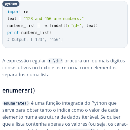
python
import
 re

text 
=
"123 and 456 are numbers."
numbers_list 
=
 re
.
findall
(
r'\d+'
,
 text
)
print
(
numbers_list
)
# Output: ['123', '456']
A expressão regular
procura um ou mais dígitos
r'\d+'
con­se­cu­ti­vos no texto e os retorna como elementos
separados numa lista.
enumerar()
é uma função integrada do Python que
enumerate()
serve para obter tanto o índice como o valor de cada
elemento numa estrutura de dados iterável. Se quiser
que a lista contenha apenas os valores (ou seja, os ca­rac­