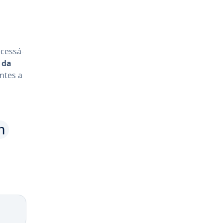
ces­sá­
 da
an­tes a
n