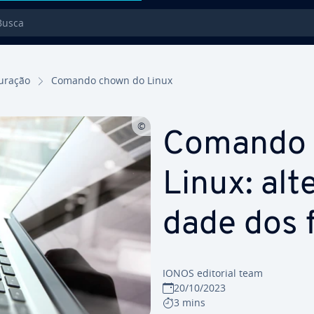
sca
u­ra­ção
Comando chown do Linux
Comando 
Linux: alte
dade dos 
IONOS editorial team
20/10/2023
3 mins