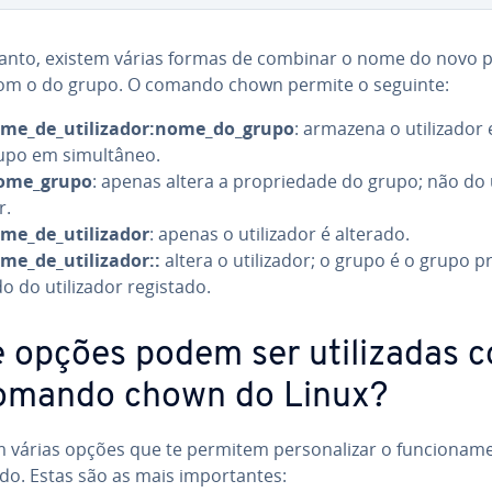
anto, existem várias formas de combinar o nome do novo pro
 com o do grupo. O comando chown permite o seguinte:
me_de_uti­li­za­dor:nome_do_grupo
: armazena o uti­li­za­dor 
upo em si­mul­tâ­neo.
ome_grupo
: apenas altera a pro­pri­e­dade do grupo; não do uti
r.
me_de_uti­li­za­dor
: apenas o uti­li­za­dor é alterado.
me_de_uti­li­za­dor::
altera o uti­li­za­dor; o grupo é o grupo pre
o do uti­li­za­dor registado.
 opções podem ser uti­li­za­das 
omando chown do Linux?
 várias opções que te permitem per­so­na­li­zar o fun­ci­o­na­
. Estas são as mais im­por­tan­tes: