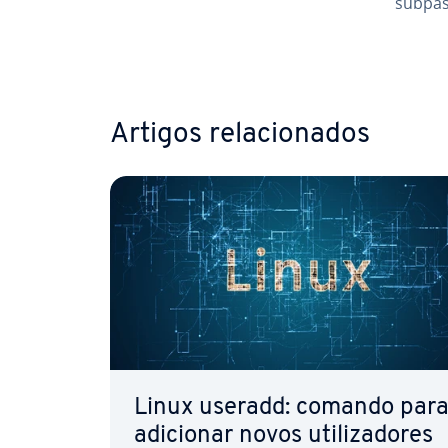
subpast
Ir para
Artigos re­la­ci­o­na­dos
Linux useradd: comando par
adicionar novos uti­li­za­do­res