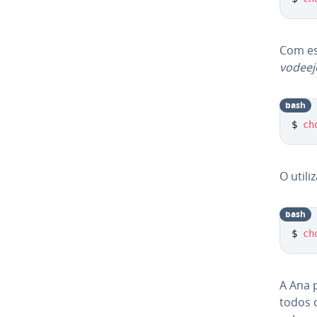
Com est
vo­de­e­
bash
$ 
ch
O uti­li
bash
$ 
ch
A Ana p
todos os