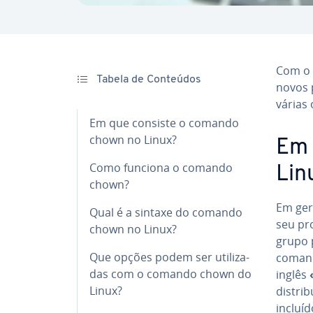
Com o
Tabela de Conteúdos
novos p
várias 
Em que consiste o comando
chown no Linux?
Em 
Como funciona o comando
Lin
chown?
Em ger
Qual é a sintaxe do comando
seu pro­
chown no Linux?
grupo p
Que opções podem ser uti­li­za­
comand
das com o comando chown do
inglês
Linux?
dis­tri
incluí