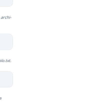
o
ar­chi­
plo.txt
.
e