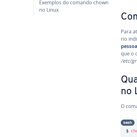
Exemplos do comando chown
no Linux
Com
Para at
rio ind
pessoa 
que o
/etc/g
Qua
no 
O coma
bash
$ 
ch