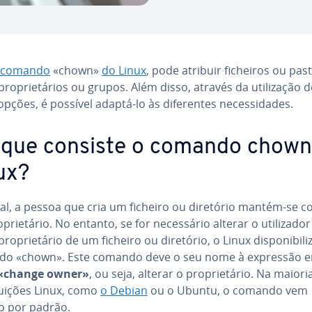
comando
«chown»
do Linux
, pode atribuir ficheiros ou pas
ro­pri­e­tá­rios ou grupos. Além disso, através da uti­li­za­ção 
opções, é possível adaptá-lo às di­fe­ren­tes ne­ces­si­da­des.
que consiste o comando chown
ux?
al, a pessoa que cria um ficheiro ou diretório mantém-se 
pri­e­tá­rio. No entanto, se for ne­ces­sá­rio alterar o uti­li­za­do
ro­pri­e­tá­rio de um ficheiro ou diretório, o Linux dis­po­ni­bi­li
o «chown». Este comando deve o seu nome à expressão 
«change owner»
, ou seja, alterar o pro­pri­e­tá­rio. Na maior
­bui­ções Linux, como
o Debian
ou o Ubuntu, o comando vem
do por padrão.