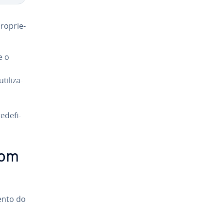
­pri­e­
e o
­li­za­
­de­fi­
com
mento do