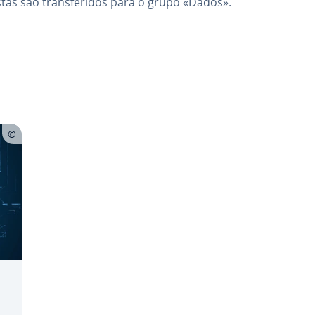
as são trans­fe­ri­dos para o grupo «Dados».
 o menu principal
a