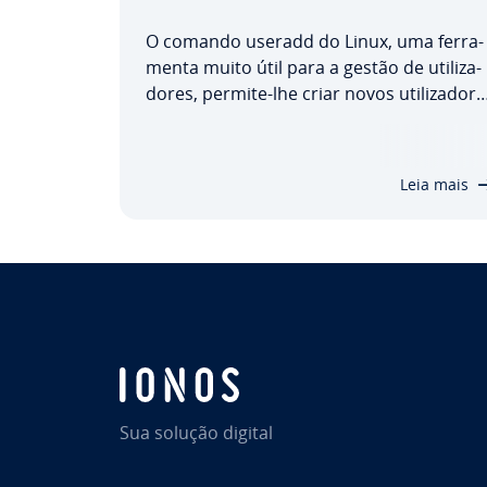
O comando useradd do Linux, uma fer­ra­
menta muito útil para a gestão de uti­li­za­
do­res, permite-lhe criar novos uti­li­za­do­r
a partir do terminal. Vamos mostrar-lhe
como pode utilizar o comando, bem com
as opções que o useradd oferece.
Leia mais
Também vamos apre­sen­tar alguns
exemplos úteis…
Sua solução digital