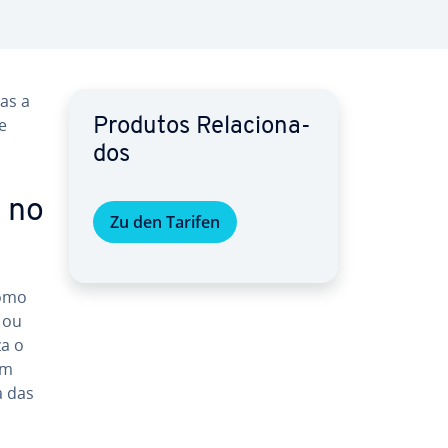
tas a
de
Produtos Re­la­ci­o­na­
dos
 no
Zu den Tarifen
como
r ou
za o
em
ia das