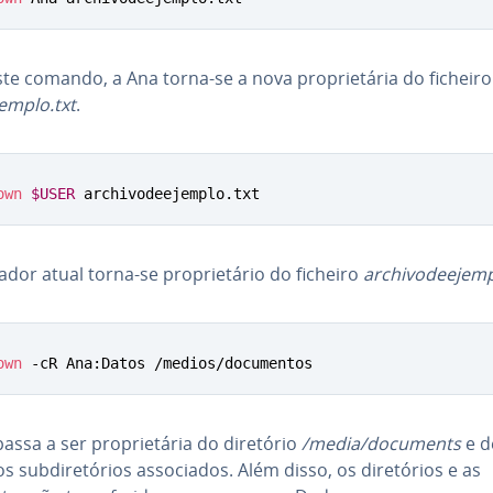
e comando, a Ana torna-se a nova pro­pri­e­tá­ria do ficheir
jem­plo.txt
.
own
$USER
 archivodeejemplo.txt
­za­dor atual torna-se pro­pri­e­tá­rio do ficheiro
ar­chi­vo­de­e­jem­
own
 -cR Ana:Datos /medios/documentos
assa a ser pro­pri­e­tá­ria do diretório
/media/documents
e d
 sub­di­re­tó­rios as­so­ci­a­dos. Além disso, os di­re­tó­rios e as