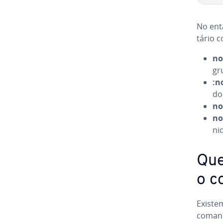
No ent
tá­rio
no
gr
:n
do
no
no
nid
Que
o c
Existem
comando