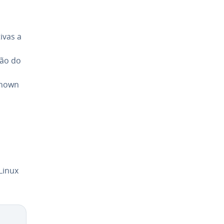
ivas a
ção do
chown
Linux