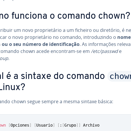
o funciona o comando chown?
ribuir um novo pro­pri­e­tá­rio a um ficheiro ou diretório, é ne­
icar o novo pro­pri­e­tá­rio no comando, in­tro­du­zindo o
nome
ou o seu número de iden­ti­fi­ca­ção
. As in­for­ma­ções re­le­v
 comando chown acede encontram-se em
/etc/passwd
e
roup
.
chow
l é a sintaxe do comando
Linux?
ndo chown segue sempre a mesma sintaxe básica:
own
[
Opciones
]
[
Usuario
]
[
:
[
Grupo
]
]
 Archivo