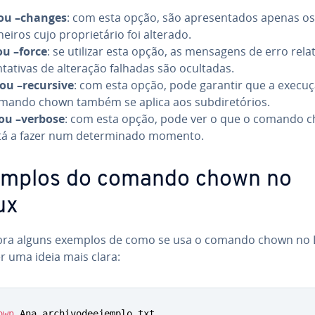
 ou –changes
: com esta opção, são apre­sen­ta­dos apenas os
heiros cujo pro­pri­e­tá­rio foi alterado.
 ou –force
: se utilizar esta opção, as mensagens de erro relat
n­ta­ti­vas de alteração falhadas são ocultadas.
 ou –recursive
: com esta opção, pode garantir que a execu
mando chown também se aplica aos sub­di­re­tó­rios.
 ou –verbose
: com esta opção, pode ver o que o comando 
tá a fazer num de­ter­mi­nado momento.
mplos do comando chown no
ux
ra alguns exemplos de como se usa o comando chown no 
r uma ideia mais clara:
own
 Ana archivodeejemplo.txt