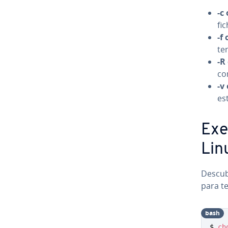
-c
fic
-f
te
-R
co
-v
es
Exe
Lin
Descub
para te
bash
$ 
ch