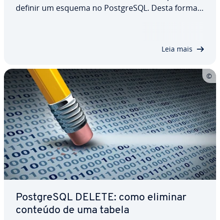
definir um esquema no Post­greSQL. Desta forma,
as tabelas podem ser agrupadas e, con­se­quen­te­
mente, geridas com maior fa­ci­li­dade. Neste artigo,
ex­pli­ca­mos-lhe como funcionam os esquemas
Leia mais
do…
Post­greSQL DELETE: como eliminar
conteúdo de uma tabela