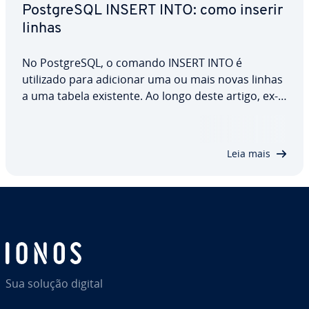
Post­greSQL INSERT INTO: como inserir
linhas
No Post­greSQL, o comando INSERT INTO é
utilizado para adicionar uma ou mais novas linhas
a uma tabela existente. Ao longo deste artigo, ex­
pli­ca­re­mos como está es­tru­tu­rado o comando
INSERT no Post­greSQL, quais são os seus pa­râ­me­
tros e como pode utilizá-lo na prática. Além disso,
Leia mais
…
Sua solução digital