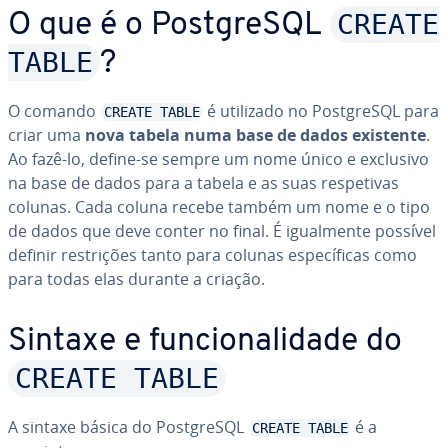
CREATE
O que é o Post­greSQL
TABLE
?
O comando
é utilizado no Post­greSQL para
CREATE TABLE
criar uma
nova tabela numa base de dados existente
.
Ao fazê-lo, define-se sempre um nome único e exclusivo
na base de dados para a tabela e as suas res­pe­ti­vas
colunas. Cada coluna recebe também um nome e o tipo
de dados que deve conter no final. É igual­mente possível
definir res­tri­ções tanto para colunas es­pe­cí­fi­cas como
para todas elas durante a criação.
Sintaxe e fun­ci­o­na­li­dade do
CREATE TABLE
A sintaxe básica do Post­greSQL
é a
CREATE TABLE