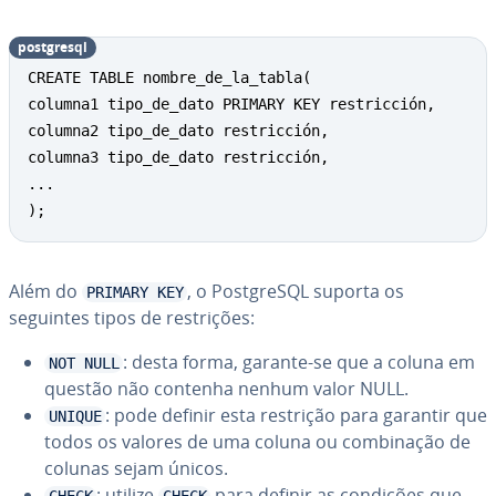
post­gresql
CREATE TABLE nombre_de_la_tabla( 

columna1 tipo_de_dato PRIMARY KEY restricción, 

columna2 tipo_de_dato restricción, 

columna3 tipo_de_dato restricción, 

... 

);
Além do
, o Post­greSQL suporta os
PRIMARY KEY
seguintes tipos de res­tri­ções:
: desta forma, garante-se que a coluna em
NOT NULL
questão não contenha nenhum valor NULL.
: pode definir esta restrição para garantir que
UNIQUE
todos os valores de uma coluna ou com­bi­na­ção de
colunas sejam únicos.
: utilize
para definir as condições que