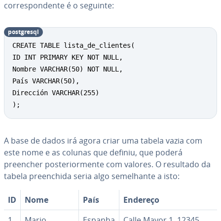
cor­res­pon­dente é o seguinte:
post­gresql
CREATE TABLE lista_de_clientes(

ID INT PRIMARY KEY NOT NULL,

Nombre VARCHAR(50) NOT NULL,

País VARCHAR(50),

Dirección VARCHAR(255)

);
A base de dados irá agora criar uma tabela vazia com
este nome e as colunas que definiu, que poderá
preencher pos­te­ri­or­mente com valores. O resultado da
tabela pre­en­chida seria algo se­me­lhante a isto:
ID
Nome
País
Endereço
1
Mario
Espanha
Calle Mayor 1, 12345