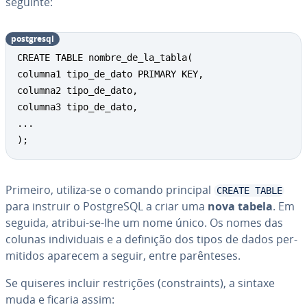
seguinte:
post­gresql
CREATE TABLE nombre_de_la_tabla(

columna1 tipo_de_dato PRIMARY KEY, 

columna2 tipo_de_dato, 

columna3 tipo_de_dato, 

... 

);
Primeiro, utiliza-se o comando principal
CREATE TABLE
para instruir o Post­greSQL a criar uma
nova tabela
. Em
seguida, atribui-se-lhe um nome único. Os nomes das
colunas in­di­vi­du­ais e a definição dos tipos de dados per­
mi­ti­dos aparecem a seguir, entre pa­rên­te­ses.
Se quiseres incluir res­tri­ções (cons­traints), a sintaxe
muda e ficaria assim: