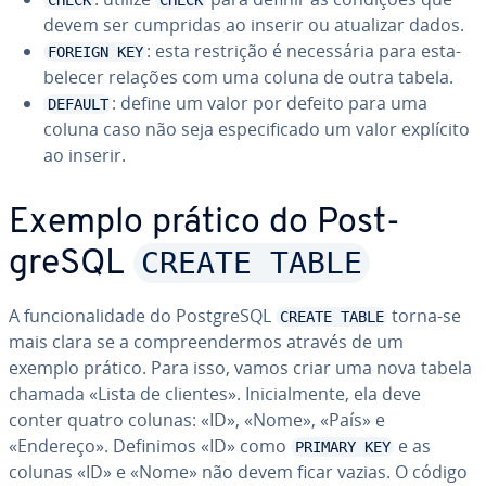
CHECK
CHECK
devem ser cumpridas ao inserir ou atualizar dados.
: esta restrição é ne­ces­sá­ria para es­ta­
FOREIGN KEY
be­le­cer relações com uma coluna de outra tabela.
: define um valor por defeito para uma
DEFAULT
coluna caso não seja es­pe­ci­fi­cado um valor explícito
ao inserir.
Exemplo prático do Post­
CREATE TABLE
greSQL
A fun­ci­o­na­li­dade do Post­greSQL
torna-se
CREATE TABLE
mais clara se a com­pre­en­der­mos através de um
exemplo prático. Para isso, vamos criar uma nova tabela
chamada «Lista de clientes». Ini­ci­al­mente, ela deve
conter quatro colunas: «ID», «Nome», «País» e
«Endereço». Definimos «ID» como
e as
PRIMARY KEY
colunas «ID» e «Nome» não devem ficar vazias. O código