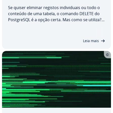
Se quiser eliminar registos in­di­vi­du­ais ou todo o
conteúdo de uma tabela, o comando DELETE do
Post­greSQL é a opção certa. Mas como se utiliza?
Neste artigo, ex­pli­ca­mos-lhe como este comando
está es­tru­tu­rado e quais as opções de per­so­na­li­
za­ção que oferece. Também ilus­tra­re­mos como…
Leia mais