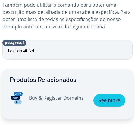
Também pode utilizar o comando para obter uma
descrição mais detalhada de uma tabela es­pe­cí­fica. Para
obter uma lista de todas as es­pe­ci­fi­ca­ções do nosso
exemplo anterior, utilize-o da seguinte forma:
post­gresql
testdb-# \d
Ir para o menu principal
Produtos Re­la­ci­o­na­dos
Buy & Register Domains
See more