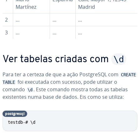
Martínez
Madrid
2
…
…
…
3
…
…
…
\d
Ver tabelas criadas com
Para ter a certeza de que a ação Post­greSQL com
CREATE
foi executada com sucesso, pode utilizar o
TABLE
comando
. Este comando mostra todas as tabelas
\d
exis­ten­tes numa base de dados. Eis como se utiliza:
post­gresql
testdb-# \d