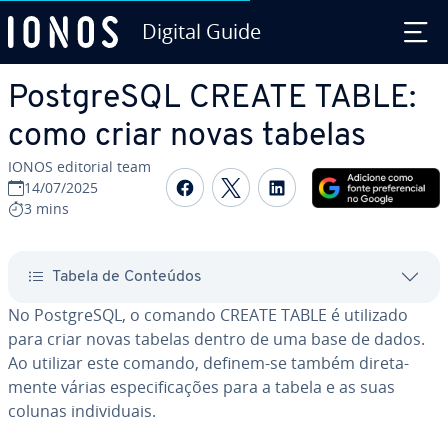
Digital Guide
Ir para o conteúdo principal
Post­greSQL CREATE TABLE:
como criar novas tabelas
IONOS editorial team
Com­par­ti­lhar no Faceboo
Com­par­ti­lhar no Twi
Com­par­ti­lhar n
14/07/2025
3 mins
Tabela de Conteúdos
No Post­greSQL, o comando CREATE TABLE é utilizado
para criar novas tabelas dentro de uma base de dados.
Ao utilizar este comando, definem-se também di­re­ta­
mente várias es­pe­ci­fi­ca­ções para a tabela e as suas
colunas in­di­vi­du­ais.