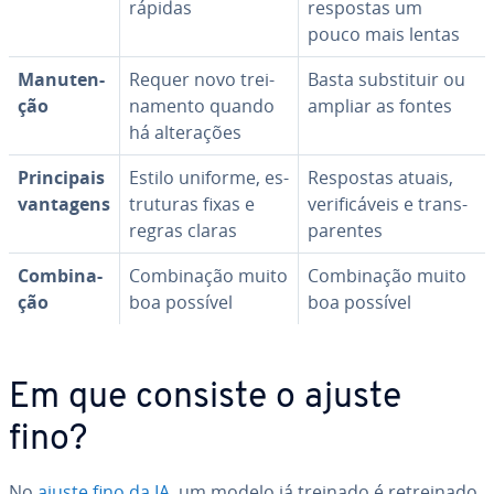
rápidas
respostas um
pouco mais lentas
Ma­nu­ten­
Requer novo trei­
Basta subs­ti­tuir ou
ção
na­mento quando
ampliar as fontes
há al­te­ra­ções
Prin­ci­pais
Estilo uniforme, es­
Respostas atuais,
vantagens
tru­tu­ras fixas e
ve­ri­fi­cá­veis e trans­
regras claras
pa­ren­tes
Com­bi­na­
Com­bi­na­ção muito
Com­bi­na­ção muito
ção
boa possível
boa possível
Em que consiste o ajuste
fino?
No
ajuste fino da IA
, um modelo já treinado é re­trei­nado