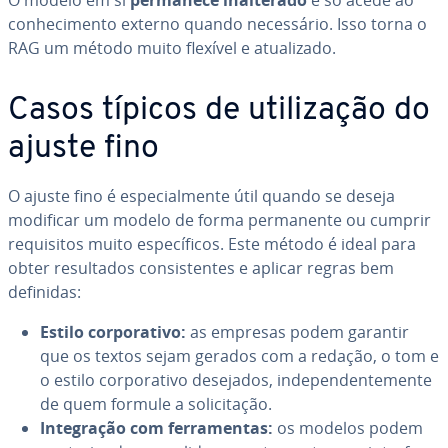
O modelo em si
permanece inal­te­rado
e só acede ao
co­nhe­ci­mento externo quando ne­ces­sá­rio. Isso torna o
RAG um método muito flexível e atu­a­li­zado.
Casos típicos de uti­li­za­ção do
ajuste fino
O ajuste fino é es­pe­ci­al­mente útil quando se deseja
modificar um modelo de forma per­ma­nente ou cumprir
re­qui­si­tos muito es­pe­cí­fi­cos. Este método é ideal para
obter re­sul­ta­dos con­sis­ten­tes e aplicar regras bem
definidas:
Estilo cor­po­ra­tivo:
as empresas podem garantir
que os textos sejam gerados com a redação, o tom e
o estilo cor­po­ra­tivo desejados, in­de­pen­den­te­mente
de quem formule a so­li­ci­ta­ção.
In­te­gra­ção com fer­ra­men­tas:
os modelos podem