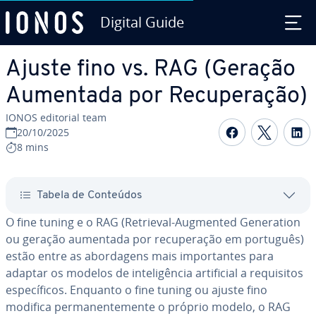
Digital Guide
Ir para o conteúdo principal
Ajuste fino vs. RAG (Geração
Aumentada por Re­cu­pe­ra­ção)
IONOS editorial team
Com­par­ti­
Com­par
C
20/10/2025
8 mins
Tabela de Conteúdos
O fine tuning e o RAG (Retrieval-Augmented Ge­ne­ra­tion
ou geração aumentada por re­cu­pe­ra­ção em português)
estão entre as abor­da­gens mais im­por­tan­tes para
adaptar os modelos de in­te­li­gên­cia ar­ti­fi­cial a re­qui­si­tos
es­pe­cí­fi­cos. Enquanto o fine tuning ou ajuste fino
modifica per­ma­nen­te­mente o próprio modelo, o RAG