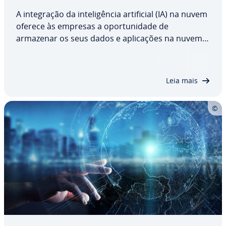
A in­te­gra­ção da in­te­li­gên­cia ar­ti­fi­cial (IA) na nuvem
oferece às empresas a opor­tu­ni­dade de
armazenar os seus dados e apli­ca­ções na nuvem e
processá-los através de apli­ca­ções de IA. Descubra
neste artigo o que significa exa­ta­mente o termo AI
Cloud e quais são as possíveis…
Leia mais