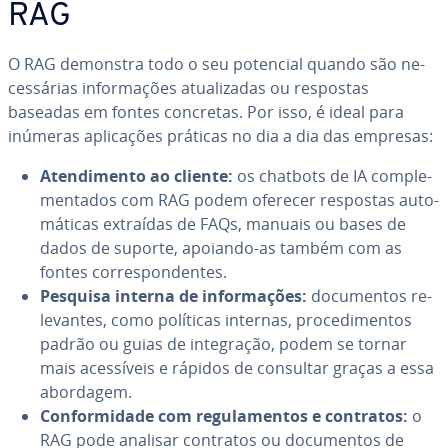
RAG
O RAG demonstra todo o seu potencial quando são ne­
ces­sá­rias in­for­ma­ções atu­a­li­za­das ou respostas
baseadas em fontes concretas. Por isso, é ideal para
inúmeras apli­ca­ções práticas no dia a dia das empresas:
Aten­di­mento ao cliente:
os chatbots de IA com­ple­
men­ta­dos com RAG podem oferecer respostas au­to­
má­ti­cas extraídas de FAQs, manuais ou bases de
dados de suporte, apoiando-as também com as
fontes cor­res­pon­den­tes.
Pesquisa interna de in­for­ma­ções:
do­cu­men­tos re­
le­van­tes, como políticas internas, pro­ce­di­men­tos
padrão ou guias de in­te­gra­ção, podem se tornar
mais aces­sí­veis e rápidos de consultar graças a essa
abordagem.
Con­for­mi­dade com re­gu­la­men­tos e contratos:
o
RAG pode analisar contratos ou do­cu­men­tos de