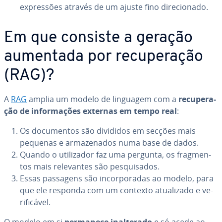
ex­pres­sões através de um ajuste fino di­re­ci­o­nado.
Em que consiste a geração
aumentada por re­cu­pe­ra­ção
(RAG)?
A
RAG
amplia um modelo de linguagem com a
re­cu­pe­ra­
ção de in­for­ma­ções externas em tempo real
:
Os do­cu­men­tos são divididos em secções mais
pequenas e ar­ma­ze­na­dos numa base de dados.
Quando o uti­li­za­dor faz uma pergunta, os frag­men­
tos mais re­le­van­tes são pes­qui­sa­dos.
Essas passagens são in­cor­po­ra­das ao modelo, para
que ele responda com um contexto atu­a­li­zado e ve­
ri­fi­cá­vel.