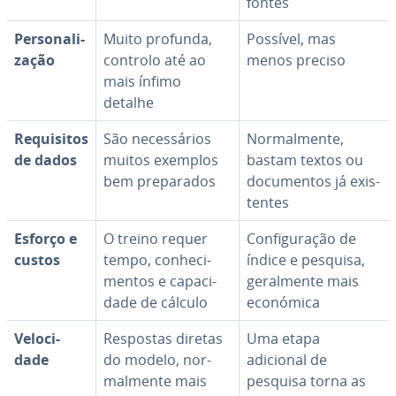
fontes
Per­so­na­li­
Muito profunda,
Possível, mas
za­ção
controlo até ao
menos preciso
mais ínfimo
detalhe
Re­qui­si­tos
São ne­ces­sá­rios
Nor­mal­mente,
de dados
muitos exemplos
bastam textos ou
bem pre­pa­ra­dos
do­cu­men­tos já exis­
ten­tes
Esforço e
O treino requer
Con­fi­gu­ra­ção de
custos
tempo, co­nhe­ci­
índice e pesquisa,
men­tos e ca­pa­ci­
ge­ral­mente mais
dade de cálculo
económica
Ve­lo­ci­
Respostas diretas
Uma etapa
dade
do modelo, nor­
adicional de
mal­mente mais
pesquisa torna as