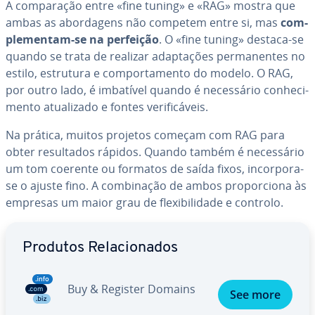
A com­pa­ra­ção entre «fine tuning» e «RAG» mostra que
ambas as abor­da­gens não competem entre si, mas
com­
ple­men­tam-se na perfeição
. O «fine tuning» destaca-se
quando se trata de realizar adap­ta­ções per­ma­nen­tes no
estilo, estrutura e com­por­ta­mento do modelo. O RAG,
por outro lado, é imbatível quando é ne­ces­sá­rio co­nhe­ci­
mento atu­a­li­zado e fontes ve­ri­fi­cá­veis.
Na prática, muitos projetos começam com RAG para
obter re­sul­ta­dos rápidos. Quando também é ne­ces­sá­rio
um tom coerente ou formatos de saída fixos, incorpora-
se o ajuste fino. A com­bi­na­ção de ambos pro­por­ci­ona às
empresas um maior grau de fle­xi­bi­li­dade e controlo.
Ir para o menu principal
Produtos Re­la­ci­o­na­dos
Buy & Register Domains
See more