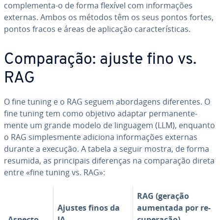
com­ple­menta-o de forma flexível com in­for­ma­ções
externas. Ambos os métodos têm os seus pontos fortes,
pontos fracos e áreas de aplicação ca­rac­te­rís­ti­cas.
Com­pa­ra­ção: ajuste fino vs.
RAG
O fine tuning e o RAG seguem abor­da­gens di­fe­ren­tes. O
fine tuning tem como objetivo adaptar per­ma­nen­te­
mente um grande modelo de linguagem (LLM), enquanto
o RAG sim­ples­mente adiciona in­for­ma­ções externas
durante a execução. A tabela a seguir mostra, de forma
resumida, as prin­ci­pais di­fe­ren­ças na com­pa­ra­ção direta
entre «fine tuning vs. RAG»:
RAG (geração
Ajustes finos da
aumentada por re­
Aspecto
IA
cu­pe­ra­ção)