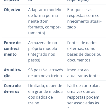
Objetivo
Adaptar o modelo
En­ri­que­cer as
de forma per­ma­
respostas com co­
nente (tom,
nhe­ci­mento atu­a­li­
formato, com­por­
zado
ta­mento)
Fonte de
Ar­ma­ze­nado no
Fontes de dados
co­nhe­ci­
próprio modelo
externas, como
mento
(integrado nos
bases de dados ou
pesos)
do­cu­men­tos
Atu­a­li­za­
Só possível através
Imediata ao
ção
de um novo treino
atualizar as fontes
Controlo
Limitado, depende
Fácil de controlar,
de erros
em grande medida
uma vez que as
dos dados de
respostas podem
treino
ser as­so­ci­a­das às