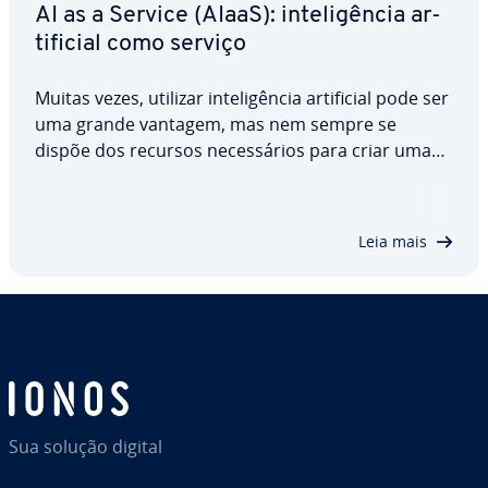
AI as a Service (AIaaS): in­te­li­gên­cia ar­
ti­fi­cial como serviço
Muitas vezes, utilizar in­te­li­gên­cia ar­ti­fi­cial pode ser
uma grande vantagem, mas nem sempre se
dispõe dos recursos ne­ces­sá­rios para criar uma
in­fra­es­tru­tura de IA própria. Nesses casos, a AI as
a Service (AIaaS) é uma solução eficaz. Descubra o
que é AIaaS e quais são as…
Leia mais
Sua solução digital