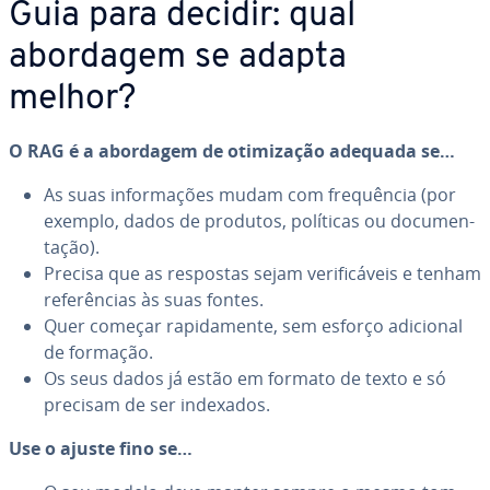
Guia para decidir: qual
abordagem se adapta
melhor?
O RAG é a abordagem de oti­mi­za­ção adequada se…
As suas in­for­ma­ções mudam com frequên­cia (por
exemplo, dados de produtos, políticas ou do­cu­men­
ta­ção).
Precisa que as respostas sejam ve­ri­fi­cá­veis e tenham
re­fe­rên­cias às suas fontes.
Quer começar ra­pi­da­mente, sem esforço adicional
de formação.
Os seus dados já estão em formato de texto e só
precisam de ser indexados.
Use o ajuste fino se…