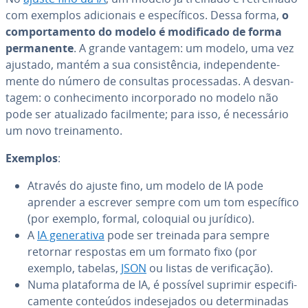
com exemplos adi­ci­o­nais e es­pe­cí­fi­cos. Dessa forma,
o
com­por­ta­mento do modelo é mo­di­fi­cado de forma
per­ma­nente
. A grande vantagem: um modelo, uma vez
ajustado, mantém a sua con­sis­tên­cia, in­de­pen­den­te­
mente do número de consultas pro­ces­sa­das. A des­van­
ta­gem: o co­nhe­ci­mento in­cor­po­rado no modelo não
pode ser atu­a­li­zado fa­cil­mente; para isso, é ne­ces­sá­rio
um novo trei­na­mento.
Exemplos
:
Através do ajuste fino, um modelo de IA pode
aprender a escrever sempre com um tom es­pe­cí­fico
(por exemplo, formal, coloquial ou jurídico).
A
IA ge­ne­ra­tiva
pode ser treinada para sempre
retornar respostas em um formato fixo (por
exemplo, tabelas,
JSON
ou listas de ve­ri­fi­ca­ção).
Numa pla­ta­forma de IA, é possível suprimir es­pe­ci­fi­
ca­mente conteúdos in­de­se­ja­dos ou de­ter­mi­na­das