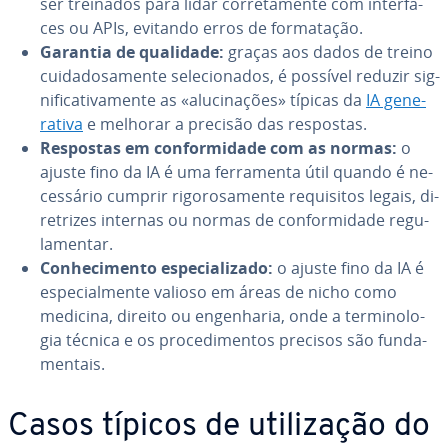
ser treinados para lidar cor­re­ta­mente com in­ter­fa­
ces ou APIs, evitando erros de for­ma­ta­ção.
Garantia de qualidade:
graças aos dados de treino
cui­da­do­sa­mente se­le­ci­o­na­dos, é possível reduzir sig­
ni­fi­ca­ti­va­mente as «alu­ci­na­ções» típicas da
IA ge­ne­
ra­tiva
e melhorar a precisão das respostas.
Respostas em con­for­mi­dade com as normas:
o
ajuste fino da IA é uma fer­ra­menta útil quando é ne­
ces­sá­rio cumprir ri­go­ro­sa­mente re­qui­si­tos legais, di­
re­tri­zes internas ou normas de con­for­mi­dade re­gu­
la­men­tar.
Co­nhe­ci­mento es­pe­ci­a­li­zado:
o ajuste fino da IA é
es­pe­ci­al­mente valioso em áreas de nicho como
medicina, direito ou en­ge­nha­ria, onde a ter­mi­no­lo­
gia técnica e os pro­ce­di­men­tos precisos são fun­da­
men­tais.
Casos típicos de uti­li­za­ção do