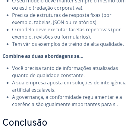
O seu modelo deve manter sempre o mesmo tom
ou estilo (redação cor­po­ra­tiva).
Precisa de es­tru­tu­ras de resposta fixas (por
exemplo, tabelas, JSON ou re­la­tó­rios).
O modelo deve executar tarefas re­pe­ti­ti­vas (por
exemplo, revisões ou for­mu­lá­rios).
Tem vários exemplos de treino de alta qualidade.
Combine as duas abor­da­gens se…
Você precisa tanto de in­for­ma­ções atu­a­li­za­das
quanto de qualidade constante.
A sua empresa aposta em soluções de in­te­li­gên­cia
ar­ti­fi­cial es­ca­lá­veis.
A go­ver­nança, a con­for­mi­dade re­gu­la­men­tar e a
coerência são igual­mente im­por­tan­tes para si.
Conclusão