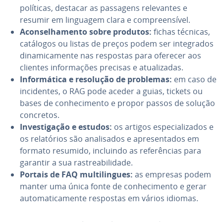
políticas, destacar as passagens re­le­van­tes e
resumir em linguagem clara e com­pre­en­sí­vel.
Acon­se­lha­mento sobre produtos:
fichas técnicas,
catálogos ou listas de preços podem ser in­te­gra­dos
di­na­mi­ca­mente nas respostas para oferecer aos
clientes in­for­ma­ções precisas e atu­a­li­za­das.
In­for­má­tica e resolução de problemas:
em caso de
in­ci­den­tes, o RAG pode aceder a guias, tickets ou
bases de co­nhe­ci­mento e propor passos de solução
concretos.
In­ves­ti­ga­ção e estudos:
os artigos es­pe­ci­a­li­za­dos e
os re­la­tó­rios são ana­li­sa­dos e apre­sen­ta­dos em
formato resumido, incluindo as re­fe­rên­cias para
garantir a sua ras­tre­a­bi­li­dade.
Portais de FAQ mul­ti­lin­gues:
as empresas podem
manter uma única fonte de co­nhe­ci­mento e gerar
au­to­ma­ti­ca­mente respostas em vários idiomas.