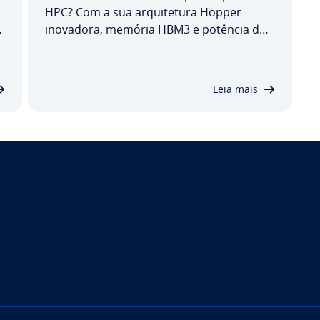
HPC? Com a sua ar­qui­te­tura Hopper
inovadora, memória HBM3 e potência de
cálculo otimizada para com­pu­ta­ção
o
acelerada, a NVIDIA H100 es­ta­be­le­ceu
A
novos padrões no mundo das GPUs.
Leia mais
.
Descubra neste guia as ca­rac­te­rís­ti­cas
técnicas que a destacam, as…