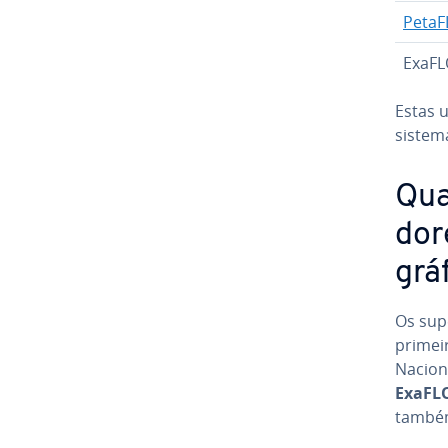
PetaF
ExaF
Estas 
sistem
Qua
do­
grá
Os su­p
primeir
Nacion
ExaFL
também