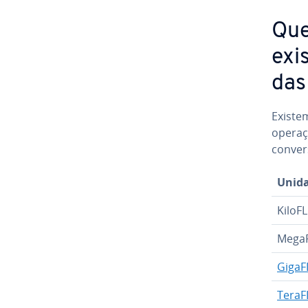
Que
exi
das
Existem
operaç
conver
Unid
KiloF
Mega
GigaF
TeraF