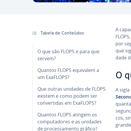
A ca­pa
Tabela de Conteúdos
FLOPS,
por se
que sig
O que são FLOPS e para que
dade d
servem?
Quantos FLOPS equivalem a
O q
um ExaFLOPS?
Que outras unidades de FLOPS
A sigl
existem e como podem ser
Secon
con­ver­ti­das em ExaFLOPS?
quanta
segundo
Quantos FLOPS atingem os
cos, si­
com­pu­ta­do­res e as unidades
grandes
de pro­ces­sa­mento gráfico?