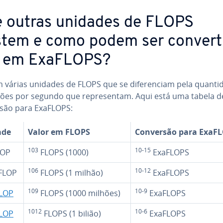
 outras unidades de FLOPS
stem e como podem ser con­ver­t
 em ExaFLOPS?
 várias unidades de FLOPS que se di­fe­ren­ciam pela quan­ti
ões por segundo que re­pre­sen­tam. Aqui está uma tabela d
são para ExaFLOPS:
ade
Valor em FLOPS
Conversão para ExaF
103
10-15
LOP
FLOPS (1000)
ExaFLOPS
106
10-12
FLOP
FLOPS (1 milhão)
ExaFLOPS
109
10-9
LOP
FLOPS (1000 milhões)
ExaFLOPS
1012
10-6
LOP
FLOPS (1 bilião)
ExaFLOPS