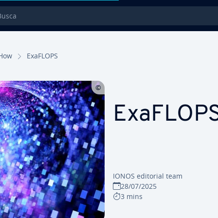
sca
How
ExaFLOPS
ExaFLOP
IONOS editorial team
28/07/2025
3 mins