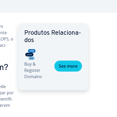
em
ante
Produtos Re­la­ci­o­na­
LOPS, o
dos
­ci­
Buy &
See more
m?
Register
Domains
ede
zar por
­tí­fi­
equerem