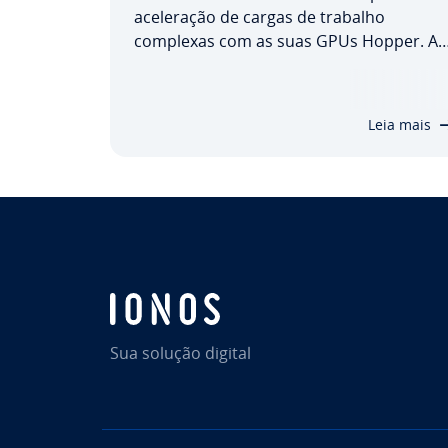
ace­le­ra­ção de cargas de trabalho
complexas com as suas GPUs Hopper. A
última geração de GPUs incorpora
inovações re­vo­lu­ci­o­ná­rias para oferecer 
máximo de­sem­pe­nho em apli­ca­ções de I
Leia mais
e com­pu­ta­ção de alto de­sem­pe­nho (HPC)
Descubra o que…
Sua solução digital