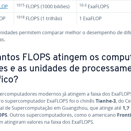
1015
10-3
LOP
FLOPS (1000 biliões)
ExaFLOPS
1018
LOP
FLOPS (1 trilhão)
1 ExaFLOP
unidades permitem comparar melhor o de­sem­pe­nho de di­fe­
as.
ntos FLOPS atingem os com­pu­
res e as unidades de pro­ces­sa­m
fico?
er­com­pu­ta­do­res modernos já atingem a faixa dos ExaFLOP
o su­per­com­pu­ta­dor ExaFLOPS foi o chinês
Tianhe-3
, do C
al de Su­per­com­pu­ta­ção em Guangzhou, que atinge até
1,7
OPS
. Outros su­per­com­pu­ta­do­res, como o americano
Front
 atingiram valores na faixa dos ExaFLOPS.