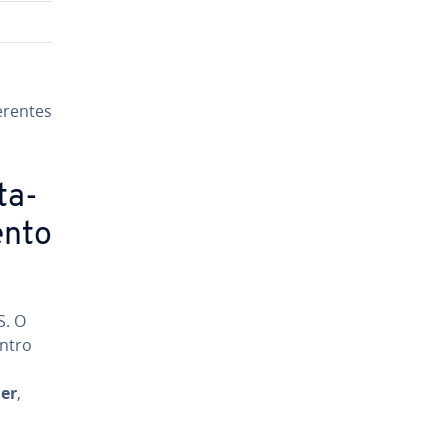
ren­tes
ta­
ento
S. O
entro
ier
,