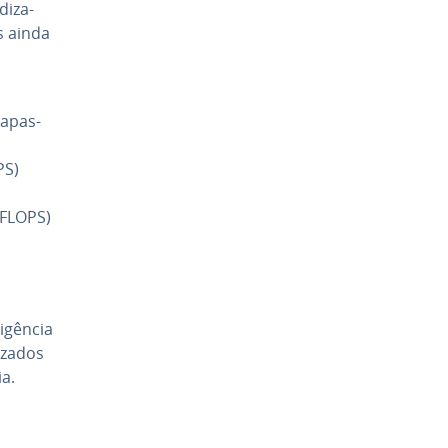
di­za­
s ainda
a­pas­
PS)
aFLOPS)
­gên­cia
­za­dos
ia.