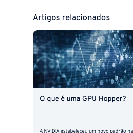
Artigos re­la­ci­o­na­dos
O que é uma GPU Hopper?
A NVIDIA es­ta­be­le­ceu um novo padrão na