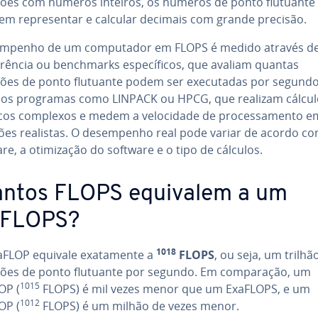
ões com números inteiros, os números de ponto flutuante
em re­pre­sen­tar e calcular decimais com grande precisão.
em­pe­nho de um com­pu­ta­dor em FLOPS é medido através de
e­rên­cia ou ben­ch­marks es­pe­cí­fi­cos, que avaliam quantas
ões de ponto flutuante podem ser exe­cu­ta­das por segundo
­za­dos programas como LINPACK ou HPCG, que realizam cálcu
i­cos complexos e medem a ve­lo­ci­dade de pro­ces­sa­mento e
ões realistas. O de­sem­pe­nho real pode variar de acordo c
e, a oti­mi­za­ção do software e o tipo de cálculos.
ntos FLOPS equivalem a um
aFLOPS?
1018
FLOP equivale exa­ta­mente a
FLOPS
, ou seja, um trilhã
ões de ponto flutuante por segundo. Em com­pa­ra­ção, um
1015
OP (
FLOPS) é mil vezes menor que um ExaFLOPS, e um
1012
OP (
FLOPS) é um milhão de vezes menor.