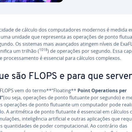
­ci­dade de cálculo dos com­pu­ta­do­res modernos é medida 
 uma unidade que re­pre­senta as operações de ponto flutu
gundo. Os sistemas mais avançados atingem níveis de ExaF
1018
nifica um trilhão (
) de operações por segundo. Essa ca­pa
e pro­ces­sa­mento é essencial para cálculos complexos.
ue são FLOPS e para que serve
a FLOPS vem do termo**“Floating**
Point
Ope­ra­ti­ons
per
d”
(ou seja, operações de ponto flutuante por segundo) e m
s operações de ponto flutuante um com­pu­ta­dor pode reali
. A arit­mé­tica de ponto flutuante é essencial em cálculos ci­en
mu­la­ções, in­te­li­gên­cia ar­ti­fi­cial e outras apli­ca­ções que r
 quan­ti­da­des de poder com­pu­ta­ci­o­nal. Ao contrário das