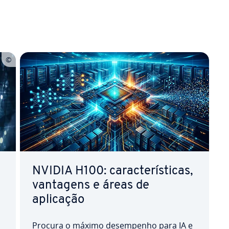
NVIDIA H100: ca­rac­te­rís­ti­cas,
vantagens e áreas de
aplicação
Procura o máximo de­sem­pe­nho para IA e