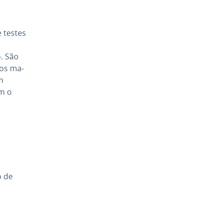
 testes
. São
los ma­
m
om o
o de