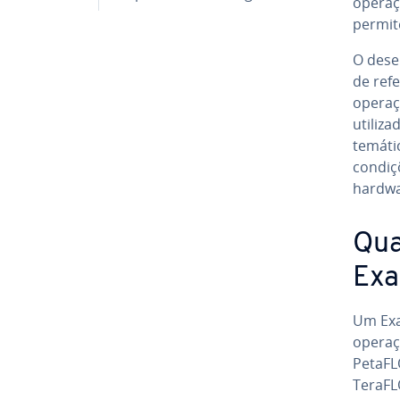
operaç
permit
O de­s
de re­f
operaç
uti­li
te­má­t
condiç
hardwar
Qua
Ex
Um Exa
operaç
PetaFL
TeraFL