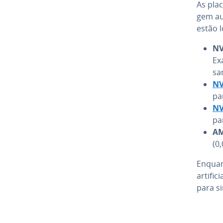
As placa
gem au
estão l
NV
Ex
sa
NV
pa
NV
pa
AM
(0
Enquant
ar­ti­fi
para si
Ir para