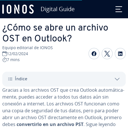
Digital Guide
Saltar al contenido principal
¿Cómo se abre un archivo
OST en Outlook?
Equipo editorial de IONOS
Compartir 
Compar
C
12/02/2024
7 mins
Índice
Gracias a los archivos OST que crea Outlook au­to­má­ti­ca­
me­n­te, puedes acceder a todos tus datos aún sin
conexión a internet. Los archivos OST funcionan como
una copia de seguridad de tus datos, pero para poder
abrir un archivo OST di­re­c­ta­me­n­te en Outlook, primero
debes
co­n­ve­r­ti­r­lo en un archivo PST
. Sigue leyendo