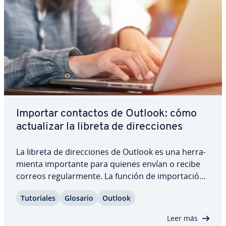
Importar contactos de Outlook: cómo
ac­tua­li­zar la libreta de di­re­c­cio­nes
La libreta de di­re­c­cio­nes de Outlook es una he­rra­
mie­n­ta im­po­r­ta­n­te para quienes envían o recibe
correos re­gu­la­r­me­n­te. La función de im­po­r­ta­ción
te permite recuperar contactos tras la pérdida de
Tu­to­ria­les
Glosario
Outlook
datos o incluso añadir contactos nuevos.
Descubre cómo importar los contactos de…
Leer más