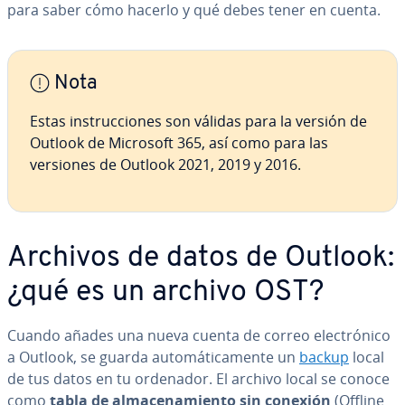
para saber cómo hacerlo y qué debes tener en cuenta.
Nota
Estas in­s­tru­c­cio­nes son válidas para la versión de
Outlook de Microsoft 365, así como para las
versiones de Outlook 2021, 2019 y 2016.
Archivos de datos de Outlook:
¿qué es un archivo OST?
Cuando añades una nueva cuenta de correo ele­c­tró­ni­co
a Outlook, se guarda au­to­má­ti­ca­me­n­te un
backup
local
de tus datos en tu ordenador. El archivo local se conoce
como
tabla de al­ma­ce­na­mie­n­to sin conexión
(Offline