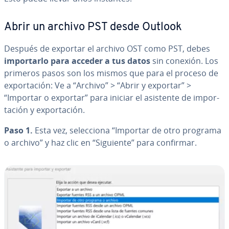
Abrir un archivo PST desde Outlook
Después de exportar el archivo OST como PST, debes
im­po­r­tar­lo para acceder a tus datos
sin conexión. Los
primeros pasos son los mismos que para el proceso de
ex­po­r­ta­ción: Ve a “Archivo” > “Abrir y exportar” >
“Importar o exportar” para iniciar el asistente de im­po­r­
ta­ción y ex­po­r­ta­ción.
Paso 1.
Esta vez, se­le­c­cio­na “Importar de otro programa
o archivo” y haz clic en “Siguiente” para confirmar.