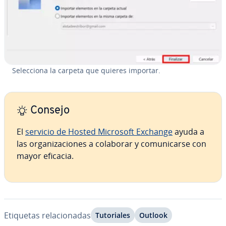
Se­le­c­cio­na la carpeta que quieres importar.
Consejo
El
servicio de Hosted Microsoft Exchange
ayuda a
las or­ga­ni­za­cio­nes a colaborar y co­mu­ni­car­se con
mayor eficacia.
Etiquetas re­la­cio­na­das
Tu­to­ria­les
Outlook