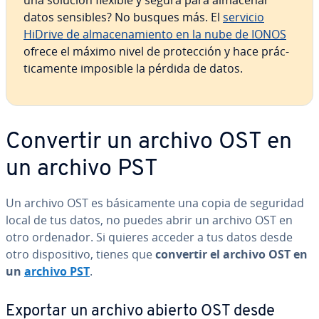
una solución flexible y segura para almacenar
datos sensibles? No busques más. El
servicio
HiDrive de al­ma­ce­na­mie­n­to en la nube de IONOS
ofrece el máximo nivel de pro­te­c­ción y hace prá­c­
ti­ca­me­n­te imposible la pérdida de datos.
Convertir un archivo OST en
un archivo PST
Un archivo OST es bá­si­ca­me­n­te una copia de seguridad
local de tus datos, no puedes abrir un archivo OST en
otro ordenador. Si quieres acceder a tus datos desde
otro di­s­po­si­ti­vo, tienes que
convertir el archivo OST en
un
archivo PST
.
Exportar un archivo abierto OST desde