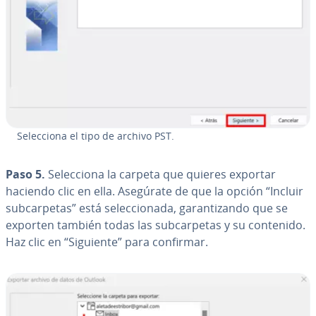
Se­le­c­cio­na el tipo de archivo PST.
Paso 5.
Se­le­c­cio­na la carpeta que quieres exportar
haciendo clic en ella. Asegúrate de que la opción “Incluir
su­b­ca­r­pe­tas” está se­le­c­cio­na­da, ga­ra­n­ti­za­n­do que se
exporten también todas las su­b­ca­r­pe­tas y su contenido.
Haz clic en “Siguiente” para confirmar.