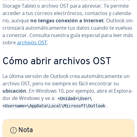
Storage Table) o archivo OST para abreviar. Te permite
acceder a tus correos ele­c­tró­ni­cos, contactos y ca­le­n­da­
rio, aunque
no tengas conexión a Internet
. Outlook si­n­
cro­ni­za­rá au­to­má­ti­ca­me­n­te tus datos cuando te vuelvas
a conectar. Consulta nuestra guía especial para leer más
sobre
archivos OST
.
Cómo abrir archivos OST
La última versión de Outlook crea au­to­má­ti­ca­me­n­te un
archivo OST, pero no siempre es fácil encontrar su
ubicación
. En Windows 10, por ejemplo, abre el Ex­plo­ra­
dor de Windows y ve a:
<Unidad>\User\
.
<Username>\AppData\Local\Microsoft\Outlook
Nota