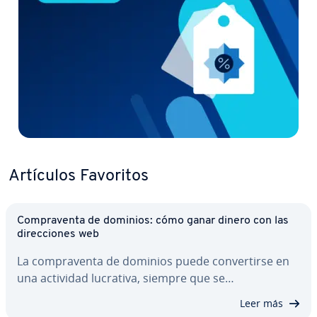
Artículos Favoritos
Co­m­pra­ve­n­ta de dominios: cómo ganar dinero con las
di­re­c­cio­nes web
La co­m­pra­ve­n­ta de dominios puede co­n­ve­r­ti­r­se en
una actividad lucrativa, siempre que se…
Leer más