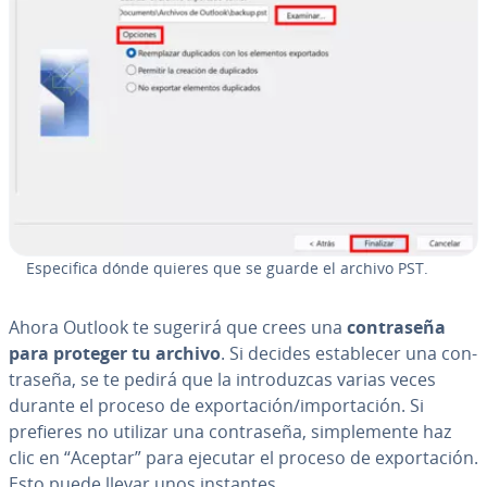
Es­pe­ci­fi­ca dónde quieres que se guarde el archivo PST.
Ahora Outlook te sugerirá que crees una
co­n­tra­se­ña
para proteger tu archivo
. Si decides es­ta­ble­cer una co­n­
tra­se­ña, se te pedirá que la in­tro­du­z­cas varias veces
durante el proceso de ex­po­r­ta­ción/im­po­r­ta­ción. Si
prefieres no utilizar una co­n­tra­se­ña, si­m­ple­me­n­te haz
clic en “Aceptar” para ejecutar el proceso de ex­po­r­ta­ción.
Esto puede llevar unos instantes.