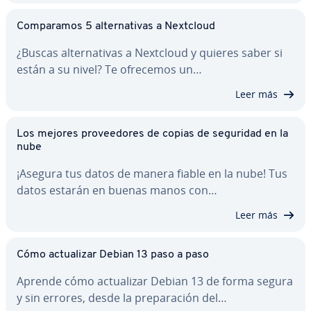
Co­m­pa­ra­mos 5 al­te­r­na­ti­vas a Nextcloud
¿Buscas al­te­r­na­ti­vas a Nextcloud y quieres saber si
están a su nivel? Te ofrecemos un…
Leer más
Los mejores pro­vee­do­res de copias de seguridad en la
nube
¡Asegura tus datos de manera fiable en la nube! Tus
datos estarán en buenas manos con…
Leer más
Cómo ac­tua­li­zar Debian 13 paso a paso
Aprende cómo ac­tua­li­zar Debian 13 de forma segura
y sin errores, desde la pre­pa­ra­ción del…