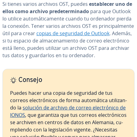
Si tienes varios archivos OST, puedes
es­ta­ble­cer uno de
ellos como archivo pre­de­te­r­mi­na­do
para que Outlook
lo utilice au­to­má­ti­ca­me­n­te cuando tu ordenador pierda
la conexión. Tener varios archivos OST es pri­n­ci­pa­l­me­n­te
útil para crear
copias de seguridad de Outlook
. Además,
si tu espacio de al­ma­ce­na­mie­n­to de correo ele­c­tró­ni­co
está lleno, puedes utilizar un archivo OST para archivar
tus datos y gua­r­dar­los en tu ordenador.
Consejo
Puedes hacer una copia de seguridad de tus
correos ele­c­tró­ni­cos de forma au­to­má­ti­ca uti­li­za­n­
do la
solución de archivo de correo ele­c­tró­ni­co de
IONOS
, que garantiza que tus correos ele­c­tró­ni­cos
se archiven en centros de datos en Alemania, cu­
m­plie­n­do con la le­gi­s­la­ción vigente. ¿Necesitas