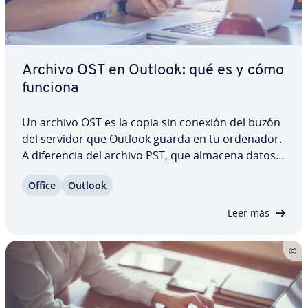
Archivo OST en Outlook: qué es y cómo
funciona
Un archivo OST es la copia sin conexión del buzón
del servidor que Outlook guarda en tu ordenador.
A di­fe­re­n­cia del archivo PST, que almacena datos
úni­ca­me­n­te de forma local, el archivo OST permite
Office
Outlook
trabajar con correos, contactos y ca­le­n­da­rios
incluso sin conexión y si­n­cro­ni­za…
Leer más