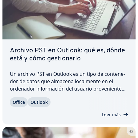
Archivo PST en Outlook: qué es, dónde
está y cómo ge­s­tio­nar­lo
Un archivo PST en Outlook es un tipo de co­n­te­ne­
dor de datos que almacena lo­ca­l­me­n­te en el
ordenador in­fo­r­ma­ción del usuario pro­ve­nie­n­te
del tráfico de correos, listas de contactos y ca­le­n­
Office
Outlook
da­rios. Muchos usuarios dudan si estos archivos
son im­po­r­ta­n­tes o si pueden eli­mi­nar­se sin…
Leer más