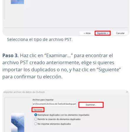
Se­le­c­cio­na el tipo de archivo PST.
Paso 3.
Haz clic en “Examinar…” para encontrar el
archivo PST creado an­te­rio­r­me­n­te, elige si quieres
importar los du­pli­ca­dos o no, y haz clic en “Siguiente”
para confirmar tu elección.