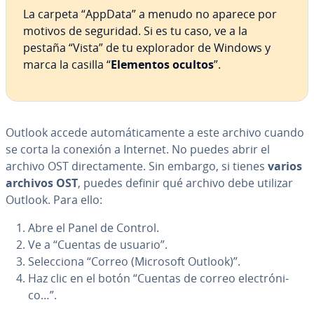
La carpeta “AppData” a menudo no aparece por
motivos de seguridad. Si es tu caso, ve a la
pestaña “Vista” de tu ex­plo­ra­dor de Windows y
marca la casilla “
Elementos ocultos
”.
Outlook accede au­to­má­ti­ca­me­n­te a este archivo cuando
se corta la conexión a Internet. No puedes abrir el
archivo OST di­re­c­ta­me­n­te. Sin embargo, si tienes
varios
archivos OST
, puedes definir qué archivo debe utilizar
Outlook. Para ello:
Abre el Panel de Control.
Ve a “Cuentas de usuario”.
Se­le­c­cio­na “Correo (Microsoft Outlook)”.
Haz clic en el botón “Cuentas de correo ele­c­tró­ni­
co…”.