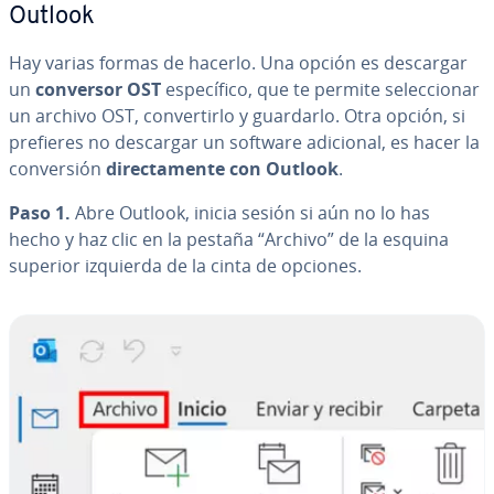
Outlook
Hay varias formas de hacerlo. Una opción es descargar
un
conversor OST
es­pe­cí­fi­co, que te permite se­le­c­cio­nar
un archivo OST, co­n­ve­r­ti­r­lo y guardarlo. Otra opción, si
prefieres no descargar un software adicional, es hacer la
co­n­ve­r­sión
di­re­c­ta­me­n­te con Outlook
.
Paso 1.
Abre Outlook, inicia sesión si aún no lo has
hecho y haz clic en la pestaña “Archivo” de la esquina
superior izquierda de la cinta de opciones.