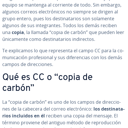
equipo se mantenga al corriente de todo. Sin embargo,
algunos correos ele­c­tró­ni­cos no siempre se dirigen al
grupo entero, pues los de­s­ti­na­ta­rios son solamente
algunos de sus in­te­gra­n­tes. Todos los demás reciben
una
copia
, la llamada “copia de carbón” que pueden leer
úni­ca­me­n­te como de­s­ti­na­ta­rios in­di­re­c­tos.
Te ex­pli­ca­mos lo que re­pre­se­n­ta el campo CC para la co­
mu­ni­ca­ción pro­fe­sio­nal y sus di­fe­re­n­cias con los demás
campos de di­re­c­cio­nes.
Qué es CC o “copia de
carbón”
La “copia de carbón” es uno de los campos de di­re­c­cio­
nes de la cabecera del correo ele­c­tró­ni­co:
los de­s­ti­na­ta­
rios incluidos en él
reciben una copia del mensaje. El
término proviene del antiguo método de re­pro­du­c­ción