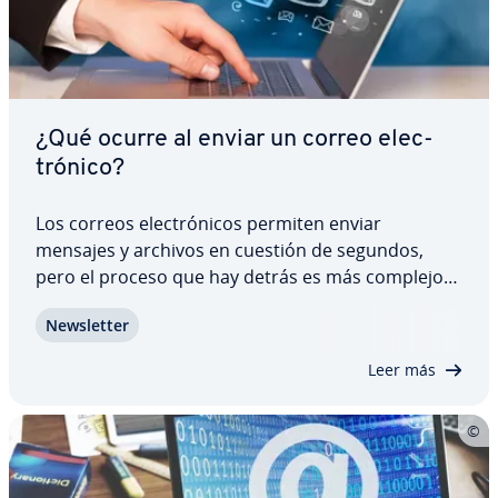
¿Qué ocurre al enviar un correo ele­c­
tró­ni­co?
Los correos ele­c­tró­ni­cos permiten enviar
mensajes y archivos en cuestión de segundos,
pero el proceso que hay detrás es más complejo
de lo que parece. Entre que pulsas “Enviar” y el
Ne­w­s­le­t­ter
mensaje llega al buzón del de­s­ti­na­ta­rio in­te­r­vie­nen
varios se­r­vi­do­res y ve­ri­fi­ca­cio­nes técnicas.…
Leer más