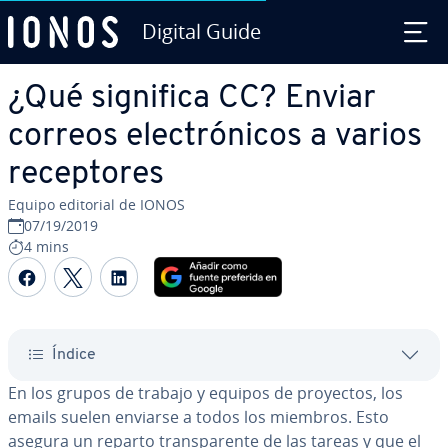
Digital Guide
Saltar al contenido principal
¿Qué significa CC? Enviar
correos ele­c­tró­ni­cos a varios
re­ce­p­to­res
Equipo editorial de IONOS
07/19/2019
4 mins
Compartir Facebook
Compartir Twitter
Compartir LinkedIn
Índice
En los grupos de trabajo y equipos de proyectos, los
emails suelen enviarse a todos los miembros. Esto
asegura un reparto tra­n­s­pa­re­n­te de las tareas y que el