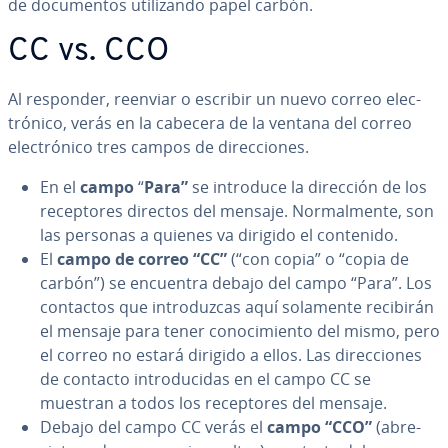
de do­cu­me­n­tos uti­li­za­n­do papel carbón.
CC vs. CCO
Al responder, reenviar o escribir un nuevo correo ele­c­
tró­ni­co, verás en la cabecera de la ventana del correo
ele­c­tró­ni­co tres campos de di­re­c­cio­nes.
En el
campo
“
Para”
se introduce la dirección de los
re­ce­p­to­res directos del mensaje. No­r­ma­l­me­n­te, son
las personas a quienes va dirigido el contenido.
El
campo de correo “CC”
(“con copia” o “copia de
carbón”) se encuentra debajo del campo “Para”. Los
contactos que in­tro­du­z­cas aquí solamente recibirán
el mensaje para tener co­no­ci­mie­n­to del mismo, pero
el correo no estará dirigido a ellos. Las di­re­c­cio­nes
de contacto in­tro­du­ci­das en el campo CC se
muestran a todos los re­ce­p­to­res del mensaje.
Debajo del campo CC verás el
campo “CCO”
(abre­