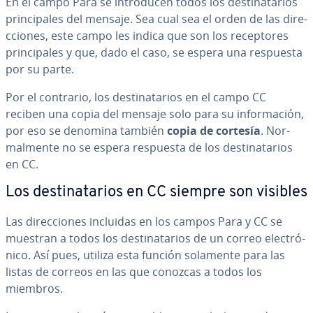
En el campo Para se in­tro­du­cen todos los de­s­ti­na­ta­rios
pri­n­ci­pa­les del mensaje. Sea cual sea el orden de las di­re­
c­cio­nes, este campo les indica que son los re­ce­p­to­res
pri­n­ci­pa­les y que, dado el caso, se espera una respuesta
por su parte.
Por el contrario, los de­s­ti­na­ta­rios en el campo CC
reciben una copia del mensaje solo para su in­fo­r­ma­ción,
por eso se denomina también
copia de cortesía
. No­r­
ma­l­me­n­te no se espera respuesta de los de­s­ti­na­ta­rios
en CC.
Los de­s­ti­na­ta­rios en CC siempre son visibles
Las di­re­c­cio­nes incluidas en los campos Para y CC se
muestran a todos los de­s­ti­na­ta­rios de un correo ele­c­tró­
ni­co. Así pues, utiliza esta función solamente para las
listas de correos en las que conozcas a todos los
miembros.