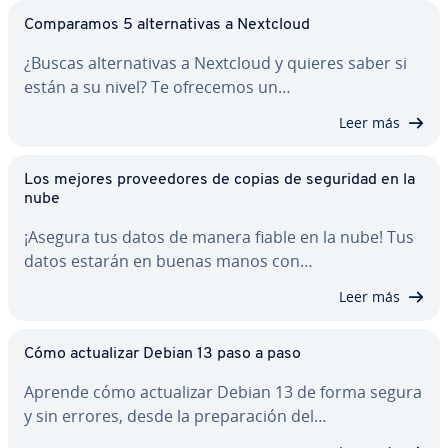
Co­m­pa­ra­mos 5 al­te­r­na­ti­vas a Nextcloud
¿Buscas al­te­r­na­ti­vas a Nextcloud y quieres saber si
están a su nivel? Te ofrecemos un…
Leer más
Los mejores pro­vee­do­res de copias de seguridad en la
nube
¡Asegura tus datos de manera fiable en la nube! Tus
datos estarán en buenas manos con…
Leer más
Cómo ac­tua­li­zar Debian 13 paso a paso
Aprende cómo ac­tua­li­zar Debian 13 de forma segura
y sin errores, desde la pre­pa­ra­ción del…