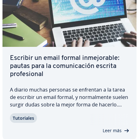
Escribir un email formal in­me­jo­ra­ble:
pautas para la co­mu­ni­ca­ción escrita
pro­fe­sio­nal
A diario muchas personas se enfrentan a la tarea
de escribir un email formal, y no­r­ma­l­me­n­te suelen
surgir dudas sobre la mejor forma de hacerlo.
¿Cuál es el en­ca­be­za­mie­n­to más apropiado?, ¿qué
Tu­to­ria­les
es­tru­c­tu­ra hay que seguir a la hora de redactar
estos mensajes?, ¿se puede omitir…
Leer más