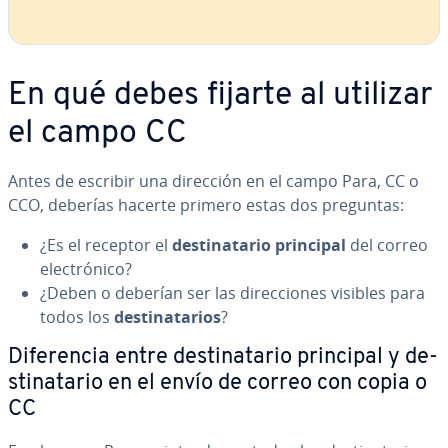
En qué debes fijarte al utilizar
el campo CC
Antes de escribir una dirección en el campo Para, CC o
CCO, deberías hacerte primero estas dos preguntas:
¿Es el receptor el
de­s­ti­na­ta­rio principal
del correo
ele­c­tró­ni­co?
¿Deben o deberían ser las di­re­c­cio­nes visibles para
todos los
de­s­ti­na­ta­rios
?
Di­fe­re­n­cia entre de­s­ti­na­ta­rio principal y de­
s­ti­na­ta­rio en el envío de correo con copia o
CC