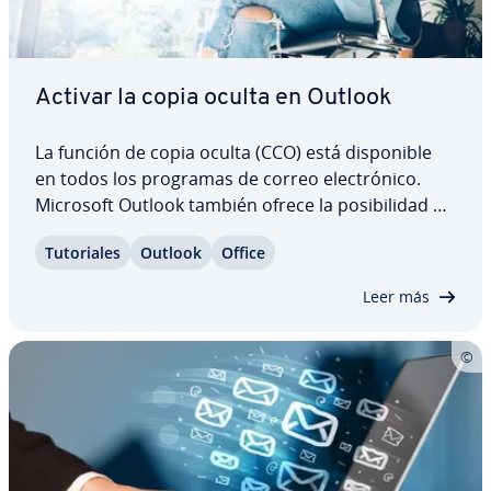
Activar la copia oculta en Outlook
La función de copia oculta (CCO) está di­s­po­ni­ble
en todos los programas de correo ele­c­tró­ni­co.
Microsoft Outlook también ofrece la po­si­bi­li­dad de
enviar copias ocultas a de­s­ti­na­ta­rios que pe­r­ma­
Tu­to­ria­les
Outlook
Office
ne­cen ocultos para los de­s­ti­na­ta­rios reales del
mensaje. Sin embargo, primero hay que…
Leer más