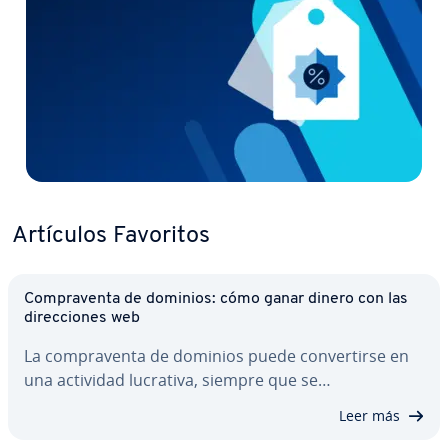
Artículos Favoritos
Co­m­pra­ve­n­ta de dominios: cómo ganar dinero con las
di­re­c­cio­nes web
La co­m­pra­ve­n­ta de dominios puede co­n­ve­r­ti­r­se en
una actividad lucrativa, siempre que se…
Leer más