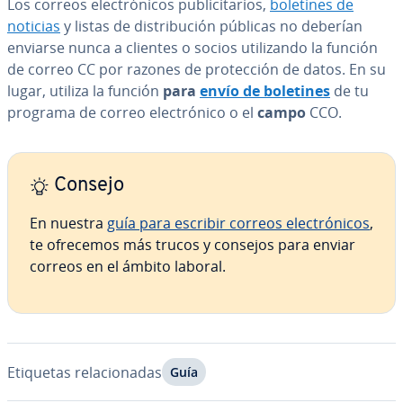
Los correos ele­c­tró­ni­cos pu­bli­ci­ta­rios,
boletines de
noticias
y listas de di­s­tri­bu­ción públicas no deberían
enviarse nunca a clientes o socios uti­li­za­n­do la función
de correo CC por razones de pro­te­c­ción de datos. En su
lugar, utiliza la función
para
envío de boletines
de tu
programa de correo ele­c­tró­ni­co o el
campo
CCO.
Consejo
En nuestra
guía para escribir correos ele­c­tró­ni­cos
,
te ofrecemos más trucos y consejos para enviar
correos en el ámbito laboral.
Etiquetas re­la­cio­na­das
Guía