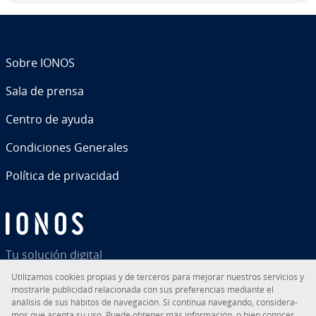
Sobre IONOS
Sala de prensa
Centro de ayuda
Co­n­di­cio­nes Generales
Política de pri­va­ci­dad
Tu solución digital
Uti­li­za­mos cookies propias y de terceros para mejorar nuestros servicios y
mostrarle pu­bli­ci­dad re­la­cio­na­da con sus pre­fe­re­n­cias mediante el
análisis de sus hábitos de na­ve­ga­ción. Si continua navegando, co­n­si­de­ra­
mos que acepta su uso. Puede obtener más in­fo­r­ma­ción, o bien conocer