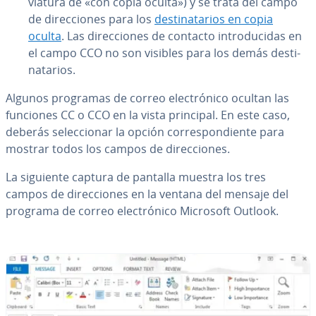
via­tu­ra de «con copia oculta») y se trata del campo
de di­re­c­cio­nes para los
de­s­ti­na­ta­rios en copia
oculta
. Las di­re­c­cio­nes de contacto in­tro­du­ci­das en
el campo CCO no son visibles para los demás de­s­ti­
na­ta­rios.
Algunos programas de correo ele­c­tró­ni­co ocultan las
funciones CC o CCO en la vista principal. En este caso,
deberás se­le­c­cio­nar la opción co­rre­s­po­n­die­n­te para
mostrar todos los campos de di­re­c­cio­nes.
La siguiente captura de pantalla muestra los tres
campos de di­re­c­cio­nes en la ventana del mensaje del
programa de correo ele­c­tró­ni­co Microsoft Outlook.