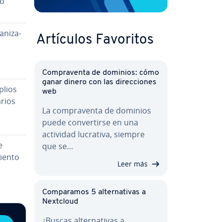
eo
­ni­za­
Artículos Favoritos
e
Co­m­pra­ve­n­ta de dominios: cómo
ganar dinero con las di­re­c­cio­nes
mplios
web
­rios
La co­m­pra­ve­n­ta de dominios
puede co­n­ve­r­ti­r­se en una
actividad lucrativa, siempre
e
que se…
e­n­to
Leer más
Co­m­pa­ra­mos 5 al­te­r­na­ti­vas a
Nextcloud
¿Buscas al­te­r­na­ti­vas a