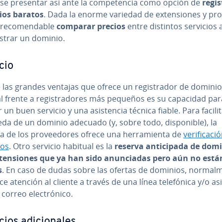
o­se presentar así ante la co­m­pe­te­n­cia como opción de
regis
os baratos
. Dada la enorme variedad de ex­te­n­sio­nes y pro
 re­co­me­n­da­ble
comparar precios
entre distintos servicios 
istrar un dominio.
cio
las grandes ventajas que ofrece un re­gi­s­tra­dor de dominio
nal frente a re­gi­s­tra­do­res más pequeños es su capacidad par
 un buen servicio y una asi­s­te­n­cia técnica fiable. Para facilit
a de un dominio adecuado (y, sobre todo, di­s­po­ni­ble), la
 de los pro­vee­do­res ofrece una he­rra­mie­n­ta de
ve­ri­fi­ca­c
ios
. Otro servicio habitual es la
reserva an­ti­ci­pa­da de dom
te­n­sio­nes que ya han sido anu­n­cia­das pero aún no está
s
. En caso de dudas sobre las ofertas de dominios, no­r­ma­l­m
e atención al cliente a través de una línea te­le­fó­ni­ca y/o asi­s
correo ele­c­tró­ni­co.
ios adi­cio­na­les