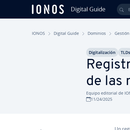
Digital Guide
Bus
Saltar al contenido principal
IONOS
Digital Guide
Dominios
Gestión
Di­gi­ta­li­za­ción
TLD
Re­gi­s
de las
Equipo editorial de I
11/24/2025
Un re­g