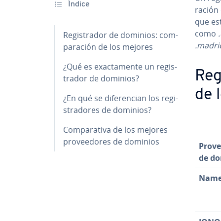
Índice
ra­ción
que es­
como
Re­gi­s­tra­dor de dominios: co­m­
.madri
pa­ra­ción de los mejores
¿Qué es exac­ta­me­n­te un re­gi­s­
Re­g
tra­dor de dominios?
de 
¿En qué se di­fe­re­n­cian los re­gi­
s­tra­do­res de dominios?
Co­m­pa­ra­ti­va de los mejores
pro­vee­do­res de dominios
Prove
de do
Name