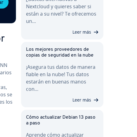
ar
Nextcloud y quieres saber si
están a su nivel? Te ofrecemos
un…
Leer más
or
Los mejores pro­vee­do­res de
copias de seguridad en la nube
CANN
¡Asegura tus datos de manera
uarios
fiable en la nube! Tus datos
estarán en buenas manos
ras,
con…
mos se
Leer más
es los
Cómo ac­tua­li­zar Debian 13 paso
a paso
Aprende cómo ac­tua­li­zar