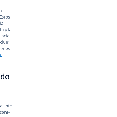
a
 Estos
la
to y la
­n­cio­
cluir
uzones
de
­do­
l in­te­
co­m­