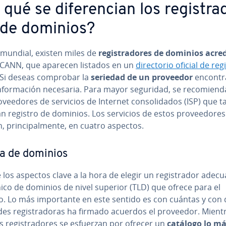
qué se di­fe­re­n­cian los re­gi­s­tra
 de dominios?
 mundial, existen miles de
re­gi­s­tra­do­res de dominios acre­d
 ICANN, que aparecen listados en un
di­re­c­to­rio oficial de re­gi
 Si deseas comprobar la
seriedad de un proveedor
en­co­n­tr
 in­fo­r­ma­ción necesaria. Para mayor seguridad, se re­co­mie­n­
­vee­do­res de servicios de Internet co­n­so­li­da­dos (ISP) que
n registro de dominios. Los servicios de estos pro­vee­do­res
, pri­n­ci­pa­l­me­n­te, en cuatro aspectos.
a de dominios
los aspectos clave a la hora de elegir un re­gi­s­tra­dor adec
ico de dominios de nivel superior (TLD) que ofrece para el
o. Lo más im­po­r­ta­n­te en este sentido es con cuántas y con
es re­gi­s­tra­do­ras ha firmado acuerdos el proveedor. Mien
 re­gi­s­tra­do­res se esfuerzan por ofrecer un
catálogo lo m