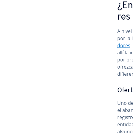
¿En 
res
A nivel
por la
do­res
.
allí la
por pro
ofrezca
difieren
Ofert
Uno de 
el aban
registr
entidad
algunos