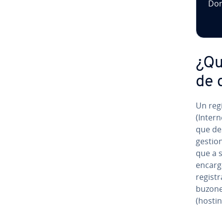
Dom
¿Qué
de 
Un re­g
(Intern
que de
gestio
que a s
encarga
re­gi­s
buzones
(hostin