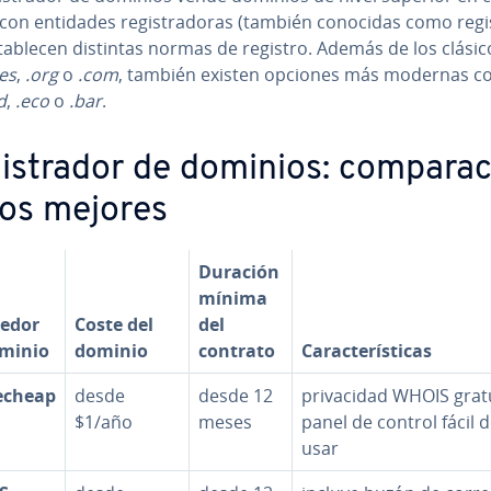
 con entidades re­gi­s­tra­do­ras (también conocidas como re­gi­s
ta­ble­cen distintas normas de registro. Además de los clásic
.es
,
.org
o
.com
, también existen opciones más modernas 
d
,
.eco
o
.bar
.
i­s­tra­dor de dominios: co­m­pa­ra­
los mejores
Duración
mínima
edor
Coste del
del
minio
dominio
contrato
Ca­ra­c­te­rí­s­ti­cas
cheap
desde
desde 12
pri­va­ci­dad WHOIS grat
$1/año
meses
panel de control fácil 
usar