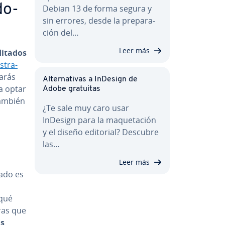
­do­
Debian 13 de forma segura y
sin errores, desde la pre­pa­ra­
ción del…
Leer más
i­ta­dos
­s­tra­
a­rás
Al­te­r­na­ti­vas a InDesign de
da optar
Adobe gratuitas
 también
¿Te sale muy caro usar
InDesign para la ma­que­ta­ción
y el diseño editorial? Descubre
las…
Leer más
uado es
 qué
tras que
ás