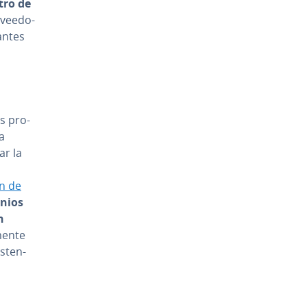
tro de
­vee­do­
antes
s pro­
a
ar la
ión de
inios
n
e­n­te
­te­n­