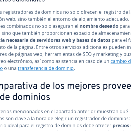
re­gi­s­tra­do­res de dominios no solo ofrecen el registro de l
ón web, sino también el entorno de alo­ja­mie­n­to adecuado.
s co­m­bi­na­dos no solo aseguran el
nombre deseado
para 
 sino que también pro­po­r­cio­nan espacio de al­ma­ce­na­mie­n­
a necesaria de se­r­vi­do­res web y bases de datos
para el fu
n­to de la página. Entre otros servicios adi­cio­na­les pueden in
res de páginas web, he­rra­mie­n­tas de SEO y marketing y b
eo ele­c­tró­ni­co, así como asi­s­te­n­cia en caso de un
cambio 
io
o una
tra­n­s­fe­re­n­cia de dominio
.
­pa­ra­ti­va de los mejores pro­vee
 de dominios
terios me­n­cio­na­dos en el apartado anterior muestran qué
s son clave a la hora de elegir un re­gi­s­tra­dor de dominios: e
a­rio ideal para el registro de dominios debe ofrecer
precios 