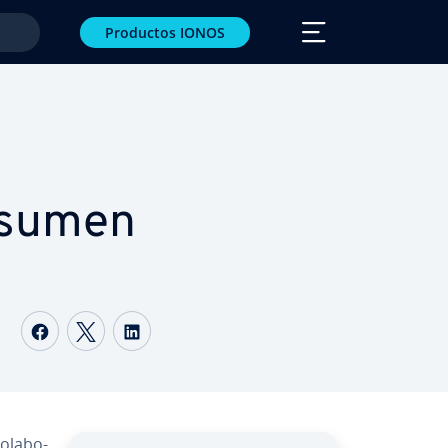
Productos IONOS
resumen
Compartir Facebook
Compartir Twitter
Compartir LinkedIn
­la­bo­