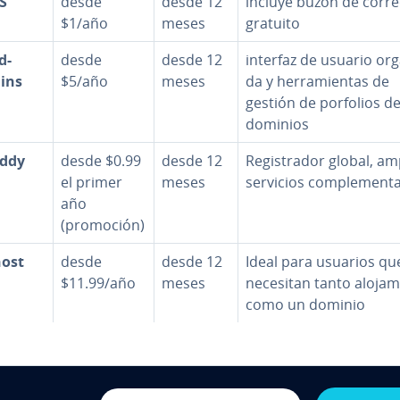
S
desde
desde 12
incluye buzón de corr
$1/año
meses
gratuito
d-
desde
desde 12
interfaz de usuario or­ga
ins
$5/año
meses
da y he­rra­mie­n­tas de
gestión de porfolios d
dominios
ddy
desde $0.99
desde 12
Re­gi­s­tra­dor global, a
el primer
meses
servicios co­m­ple­me­n­ta
año
(promoción)
ost
desde
desde 12
Ideal para usuarios qu
$11.99/año
meses
necesitan tanto alo­ja­mi
como un dominio