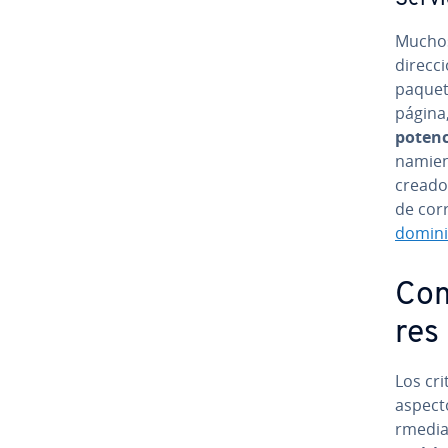
Muchos 
direcci
paquete
página,
potenci
na­mie­
creado
de corr
domin
Co­m
res
Los cri
aspecto
r­me­di