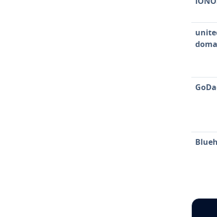
IONO
unite
doma
GoDa
Blueh