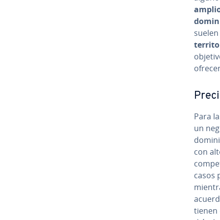
amplio
dominio
suelen 
te­rri­to
objetiv
ofrece
Prec
Para la
un neg
dominio
con alt
co­m­pe
casos 
mientr
acuerdo
tienen 