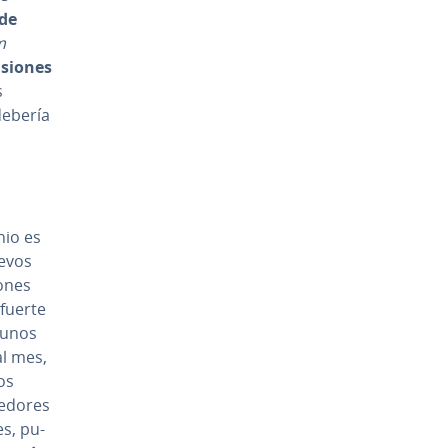
 de
m
n­sio­nes
s
debería
inio es
uevos
o­nes
 fuerte
gunos
al mes,
os
e­do­res
es, pu­