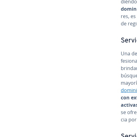
dié­n­d
domini
res, es
de reg
Servi
Una de 
fe­sio­
brindar
búsqued
mayoría
domin
con ex­
activa
se ofrec
cia por 
Servic