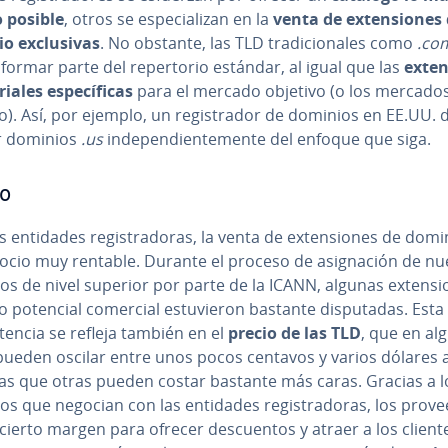
 posible
, otros se es­pe­cia­li­zan en la
venta de ex­te­n­sio­nes
 ex­clu­si­vas
. No obstante, las TLD tra­di­cio­na­les como
.co
formar parte del re­pe­r­to­rio estándar, al igual que las
ex­te­
­ria­les es­pe­cí­fi­cas
para el mercado objetivo (o los mercado
o). Así, por ejemplo, un re­gi­s­tra­dor de dominios en EE.UU. 
r dominios
.us
in­de­pe­n­die­n­te­me­n­te del enfoque que siga.
io
s entidades re­gi­s­tra­do­ras, la venta de ex­te­n­sio­nes de dom
ocio muy rentable. Durante el proceso de asi­g­na­ción de n
s de nivel superior por parte de la ICANN, algunas ex­te­n­si
o potencial comercial es­tu­vie­ron bastante di­spu­tadas. Esta
­te­n­cia se refleja también en el
precio de las TLD
, que en al
pueden oscilar entre unos pocos centavos y varios dólares 
as que otras pueden costar bastante más caras. Gracias a l
s que negocian con las entidades re­gi­s­tra­do­ras, los pro­ve
cierto margen para ofrecer de­s­cue­n­tos y atraer a los client