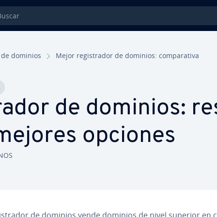
car
 de dominios
Mejor re­gi­s­tra­dor de dominios: co­m­pa­ra­ti­va
s
­tra­dor de dominios: 
 mejores opciones
ONOS
i­s­tra­dor de dominios vende dominios de nivel superior en co