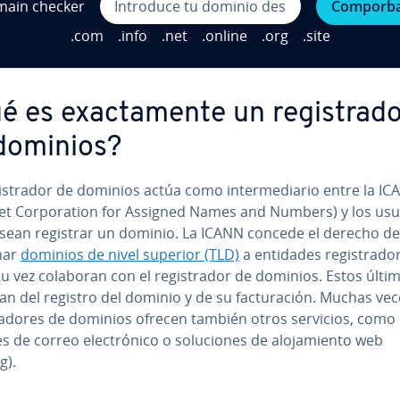
ain checker
Comporb
.com
.info
.net
.online
.org
.site
 es exac­ta­me­n­te un re­gi­s­tra­d
dominios?
i­s­tra­dor de dominios actúa como in­te­r­me­dia­rio entre la I
et Co­r­po­ra­tion for Assigned Names and Numbers) y los us
sean registrar un dominio. La ICANN concede el derecho de
nar
dominios de nivel superior (TLD)
a entidades re­gi­s­tra­do­
u vez colaboran con el re­gi­s­tra­dor de dominios. Estos últi
n del registro del dominio y de su fa­c­tu­ra­ción. Muchas vec
­tra­do­res de dominios ofrecen también otros servicios, como
 de correo ele­c­tró­ni­co o so­lu­cio­nes de alo­ja­mie­n­to web
g).