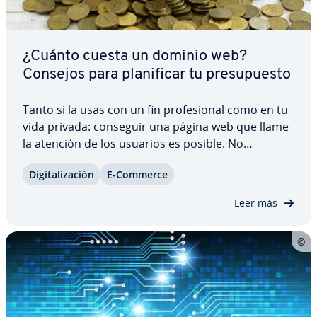
¿Cuánto cuesta un dominio web?
Consejos para pla­ni­fi­car tu pre­su­pue­s­to
Tanto si la usas con un fin pro­fe­sio­nal como en tu
vida privada: conseguir una página web que llame
la atención de los usuarios es posible. No
obstante, en muchos casos esto conlleva un coste.
Di­gi­ta­li­za­ción
E-Commerce
Además del hosting y, po­si­ble­me­n­te, del diseño
web, también debes tener en cuenta el…
Leer más