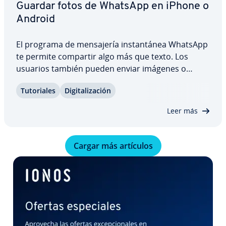
Guardar fotos de WhatsApp en iPhone o
Android
El programa de me­n­sa­je­ría in­s­ta­n­tá­nea WhatsApp
te permite compartir algo más que texto. Los
usuarios también pueden enviar imágenes o
vídeos. Guardar las fotos de WhatsApp es fácil. Tus
Tu­to­ria­les
Di­gi­ta­li­za­ción
imágenes pueden guardarse au­to­má­ti­ca­me­n­te o
puedes gua­r­dar­las ma­nua­l­me­n­te. Te mostramos
Leer más
paso a…
Cargar más artículos