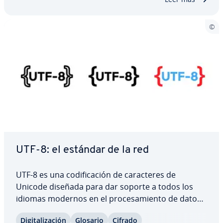
UTF-8: el estándar de la red
UTF-8 es una co­di­fi­ca­ción de ca­ra­c­te­res de
Unicode diseñada para dar soporte a todos los
idiomas modernos en el pro­ce­sa­mie­n­to de datos.
¿Qué es UTF-8 y qué lo hace especial dentro de
Di­gi­ta­li­za­ción
Glosario
Cifrado
Unicode? Aquí te mostramos en qué se basa su es­