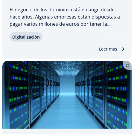
El negocio de los dominios está en auge desde
hace años. Algunas empresas están di­s­pue­s­tas a
pagar varios millones de euros por tener la
dirección web que necesitan. Pero ¿cómo puede
Di­gi­ta­li­za­ción
de­te­r­mi­nar­se exac­ta­me­n­te el valor de un
dominio? Te contamos cómo en­fre­n­tar­te a una
Leer más
oferta de…