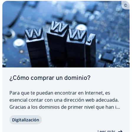
¿Cómo comprar un dominio?
Para que te puedan encontrar en Internet, es
esencial contar con una dirección web adecuada.
Gracias a los dominios de primer nivel que han ido
apa­re­cie­n­do en los últimos años, como .beauty o
Di­gi­ta­li­za­ción
.blog, es más probable que puedas encontrar el
nombre que desees para tu proyecto web.…
Leer más