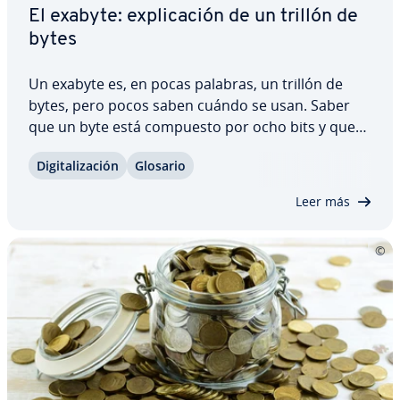
El exabyte: ex­pli­ca­ción de un trillón de
bytes
Un exabyte es, en pocas palabras, un trillón de
bytes, pero pocos saben cuándo se usan. Saber
que un byte está compuesto por ocho bits y que
equivale apro­xi­ma­da­me­n­te a una letra no basta.
Di­gi­ta­li­za­ción
Glosario
¿Cómo se compara un exabyte con otras unidades
de medida más conocidas? ¿Y cuál es el factor…
Leer más