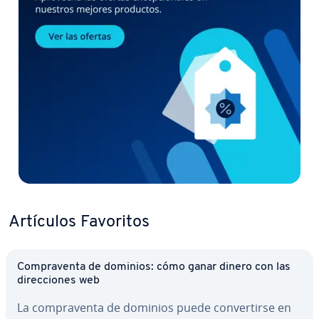
Artículos Favoritos
Co­m­pra­ve­n­ta de dominios: cómo ganar dinero con las
di­re­c­cio­nes web
La co­m­pra­ve­n­ta de dominios puede co­n­ve­r­ti­r­se en