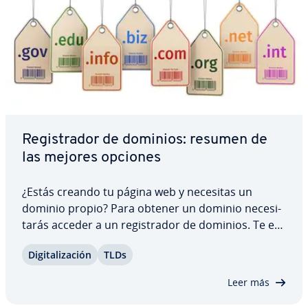
Re­gi­s­tra­dor de dominios: resumen de
las mejores opciones
¿Estás creando tu página web y necesitas un
dominio propio? Para obtener un dominio ne­ce­si­
ta­rás acceder a un re­gi­s­tra­dor de dominios. Te ex­
pli­ca­mos en qué debes fijarte a la hora de elegir
Di­gi­ta­li­za­ción
TLDs
uno. Para ello, te pro­po­r­cio­na­mos esta completa
co­m­pa­ra­ti­va con la que sabrás qué proveedor…
Leer más