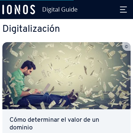
Digital Guide
Saltar al contenido principal
Di­gi­ta­li­za­ción
Cómo de­te­r­mi­nar el valor de un
dominio