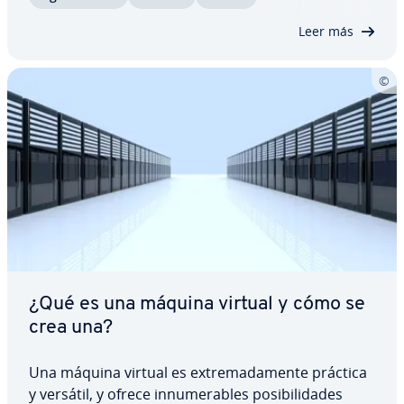
tru­c­tu­ra, qué bytes están pe­r­mi­ti­dos y cómo…
Leer más
¿Qué es una máquina virtual y cómo se
crea una?
Una máquina virtual es ex­tre­ma­da­me­n­te práctica
y versátil, y ofrece in­nu­me­ra­bles po­si­bi­li­da­des