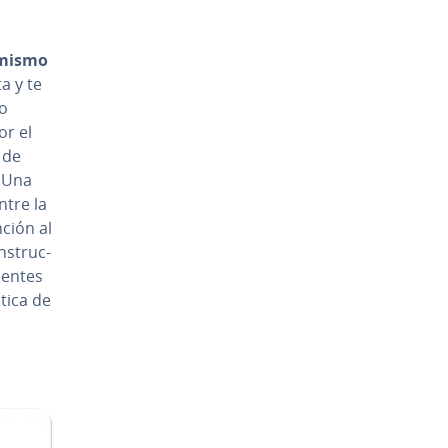
 mismo
ta y te
to
or el
n de
. Una
entre la
nción al
s­tru­c­
lientes
ti­ca de