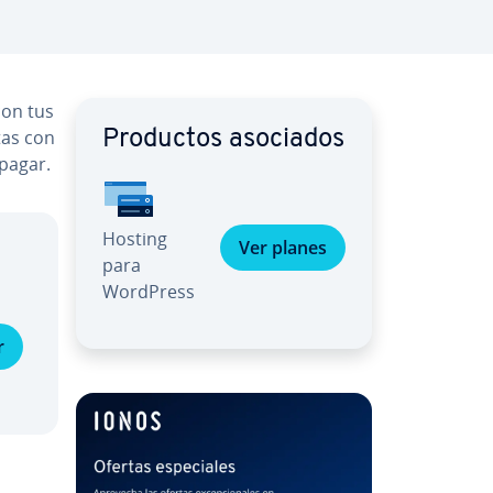
con tus
tas con
Productos asociados
 pagar.
Hosting
Ver planes
para
WordPress
r