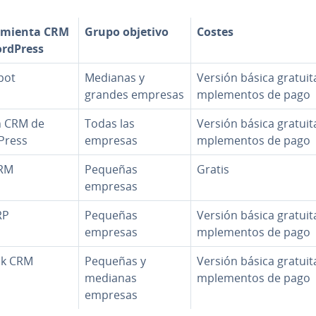
a­mie­n­ta CRM
Grupo objetivo
Costes
rdPress
pot
Medianas y
Versión básica gratuita
grandes empresas
m­ple­me­n­tos de pago
n CRM de
Todas las
Versión básica gratuita
Press
empresas
m­ple­me­n­tos de pago
CRM
Pequeñas
Gratis
empresas
RP
Pequeñas
Versión básica gratuita
empresas
m­ple­me­n­tos de pago
ck CRM
Pequeñas y
Versión básica gratuita
medianas
m­ple­me­n­tos de pago
empresas