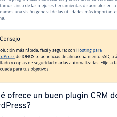
­ta­mos cinco de las mejores he­rra­mie­n­tas di­s­po­ni­bles en la
y damos una visión general de las uti­li­da­des más im­po­r­ta­n­t
na.
Consejo
solución más rápida, fácil y segura: con
Hosting para
dPress
de IONOS te be­ne­fi­cias de al­ma­ce­na­mie­n­to SSD, tr
itado y copias de seguridad diarias au­to­ma­ti­za­das. Elije la t
cuada para tus objetivos.
é ofrece un buen plugin CRM d
dPress?