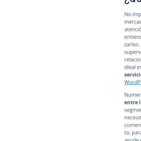
No impo
mercado
atenció
entienda
zar­los
su­pe­r
re­la­c
ideal e
servic
WordP
Numer
entre l
segmen
necesit
comerci
to, par
ayude c