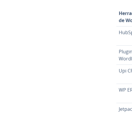
He­rr
de Wo
HubS
Plugi
Word
Upi 
WP E
Jetpa