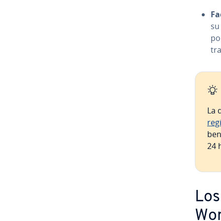
Fa
su
po­
tr
La 
reg
be­n
24 
Los
Wor