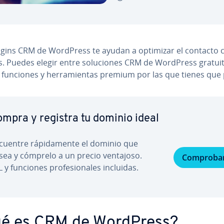
ugins CRM de WordPress te ayudan a optimizar el contacto 
s. Puedes elegir entre so­lu­cio­nes CRM de WordPress gratui
funciones y he­rra­mie­n­tas premium por las que tienes que
mpra y registra tu dominio ideal
cuentre rá­pi­da­me­n­te el dominio que
sea y cómprelo a un precio ventajoso.
Comproba
 y funciones pro­fe­sio­na­les incluidas.
é es CRM de WordPress?