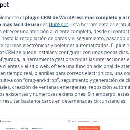
pot
le­me­n­te el
plugin CRM de WordPress más completo y al
 más fácil de usar
es
HubSpot
. Esta he­rra­mie­n­ta es gratui
a ofrecer una atención al cliente completa, desde el contac
 hasta la re­co­pi­la­ción de datos y el se­gui­mie­n­to, pasando p
e correos ele­c­tró­ni­cos y boletines au­to­ma­ti­za­dos. El plugi
 CRM se puede instalar y co­n­fi­gu­rar con unos pocos clics
­fi­gu­ra­da, la he­rra­mie­n­ta gestiona todas las in­ter­ac­cio­nes 
 clientes y el sitio web, ofrece una función adicional de ate
en tiempo real, pla­n­ti­llas para correos ele­c­tró­ni­cos, una co­n­
tuitiva con “drag-and-drop”, se­gui­mie­n­to y ge­ne­ra­ción de c
cia­les, creación de ventanas eme­r­ge­n­tes, re­po­si­ción au­to­má­
os exi­s­te­n­tes y numerosas ex­te­n­sio­nes. Sin embargo, estas
esultar bastante caros en de­te­r­mi­na­das ci­r­cu­n­s­ta­n­cias.