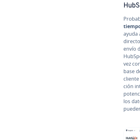
HubS
Pro­ba­b
tiempo
ayuda 
directo
envío d
HubSpot
vez co­n
base de
cliente 
ción in
po­te­n­
los dat
pueden r