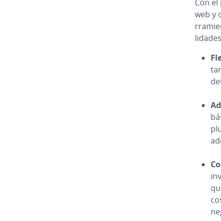
Con el
web y o
rra­mie
li­da­des
Fle
ta
de
Ad
bá
pl
ad
Cos
in
qu
cos
ne­