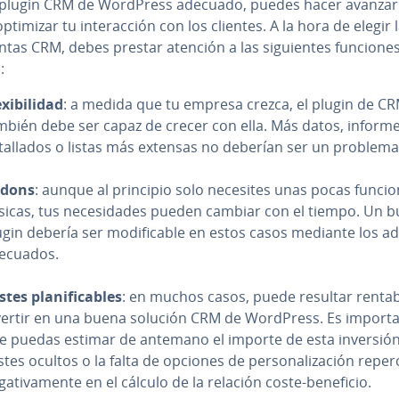
 plugin CRM de WordPress adecuado, puedes hacer avanzar
ptimizar tu in­ter­ac­ción con los clientes. A la hora de elegir 
­n­tas CRM, debes prestar atención a las si­guie­n­tes funcione
:
­xi­bi­li­dad
: a medida que tu empresa crezca, el plugin de C
mbién debe ser capaz de crecer con ella. Más datos, inform
­ta­lla­dos o listas más extensas no deberían ser un problema
dons
: aunque al principio solo necesites unas pocas funci
sicas, tus ne­ce­si­da­des pueden cambiar con el tiempo. Un 
ugin debería ser mo­di­fi­ca­ble en estos casos mediante los 
ecuados.
tes pla­ni­fi­ca­bles
: en muchos casos, puede resultar renta
vertir en una buena solución CRM de WordPress. Es im­po­r­ta­
e puedas estimar de antemano el importe de esta inversión
tes ocultos o la falta de opciones de pe­r­so­na­li­za­ción re­pe­r­
ga­ti­va­me­n­te en el cálculo de la relación coste-beneficio.