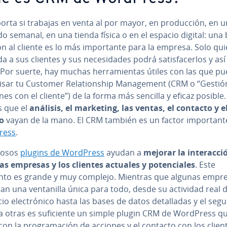
rta si trabajas en venta al por mayor, en pro­du­c­ción, en u
 semanal, en una tienda física o en el espacio digital: una
n al cliente es lo más im­po­r­ta­n­te para la empresa. Solo qu
 a sus clientes y sus ne­ce­si­da­des podrá sa­ti­s­fa­ce­r­los y así fi
. Por suerte, hay muchas he­rra­mie­n­tas útiles con las que p
­vi­sar tu Customer Re­la­tio­n­ship Ma­na­ge­me­nt (CRM o “Gesti
io­nes con el cliente”) de la forma más sencilla y eficaz posible.
s que el
análisis, el marketing, las ventas, el contacto y e
io
vayan de la mano. El CRM también es un factor im­po­r­ta­n­
ress
.
osos
plugins de WordPress
ayudan a
mejorar la in­ter­ac­ci
as empresas y los clientes actuales y po­te­n­cia­les
. Este
to es grande y muy complejo. Mientras que algunas empr
an una ve­n­ta­ni­lla única para todo, desde su actividad real 
o ele­c­tró­ni­co hasta las bases de datos de­ta­lla­das y el se­gui
a otras es su­fi­cie­n­te un simple plugin CRM de WordPress qu
on la pro­gra­ma­ción de acciones y el contacto con los clien