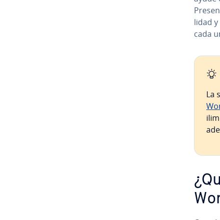
Pre­se­n
li­dad 
cada u
La 
Wor
ilim
ade
¿Qu
Wor