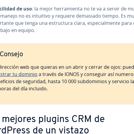
cilidad de uso
: la mejor he­rra­mie­n­ta no te va a servir de m
 manejo no es intuitivo y requiere demasiado tiempo. Es mu
r­ta­n­te que tenga una es­tru­c­tu­ra clara, es­pe­cia­l­me­n­te para 
abajo en equipo.
Consejo
dirección web que quieras en un abrir y cerrar de ojos: pue
istrar tu dominio
a través de IONOS y conseguir así numero
e­fi­cios de seguridad, hasta 10 000 su­b­do­mi­nios y servicio l
horas del día incluido.
 mejores plugins CRM de
dPress de un vistazo