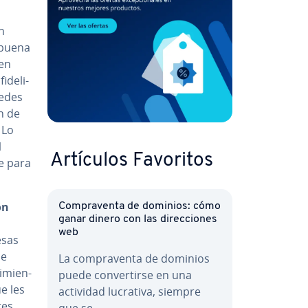
n
 buena
ien
­de­li­
uedes
ón de
 Lo
l
Artículos Favoritos
te para
ón
Co­m­pra­ve­n­ta de dominios: cómo
ganar dinero con las di­re­c­cio­nes
web
esas
de
La co­m­pra­ve­n­ta de dominios
­mie­n­
puede co­n­ve­r­ti­r­se en una
e les
actividad lucrativa, siempre
tes.
que se…