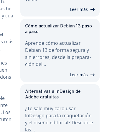
 tu
las he­
Leer más
s y cua­
Cómo ac­tua­li­zar Debian 13 paso
a paso
RM
es más
Aprende cómo ac­tua­li­zar
.
Debian 13 de forma segura y
sin errores, desde la pre­pa­ra­
ones
ción del…
buen
Leer más
addons
Al­te­r­na­ti­vas a InDesign de
ble
Adobe gratuitas
n­te
¿Te sale muy caro usar
. Los
InDesign para la ma­que­ta­ción
cu­ten
y el diseño editorial? Descubre
las…