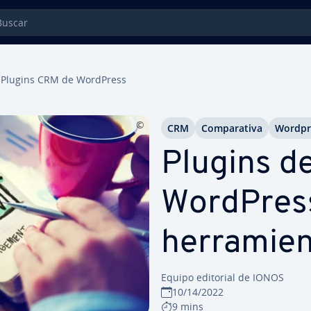
car
Plugins CRM de WordPress
CRM
Co­m­pa­ra­ti­va
Wordpr
Plugins d
WordPress
he­rra­mie­n
Equipo editorial de IONOS
10/14/2022
9 mins