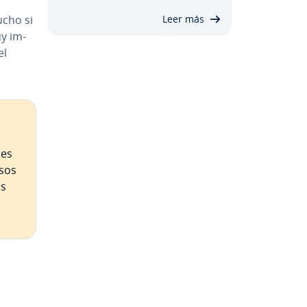
ucho si
Leer más
y im­
el
des
sos
as