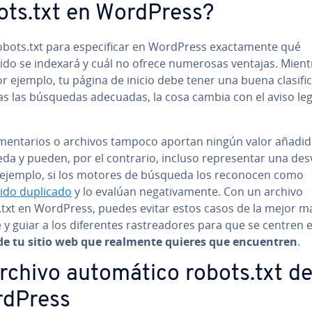
ots.txt en WordPress?
bots.txt para es­pe­ci­fi­car en WordPress exac­ta­me­n­te qué
ido se indexará y cuál no ofrece numerosas ventajas. Mient
r ejemplo, tu página de inicio debe tener una buena cla­si­fi­c
as las búsquedas adecuadas, la cosa cambia con el aviso leg
me­n­ta­rios o archivos tampoco aportan ningún valor añadid
a y pueden, por el contrario, incluso re­pre­se­n­tar una de­s­v
r ejemplo, si los motores de búsqueda los reconocen como
ido duplicado
y lo evalúan ne­ga­ti­va­me­n­te. Con un archivo
.txt en WordPress, puedes evitar estos casos de la mejor 
 y guiar a los di­fe­re­n­tes ra­s­trea­do­res para que se centren 
de tu sitio web que realmente quieres que en­cue­n­tren
.
rchivo au­to­má­ti­co robots.txt d
dPress