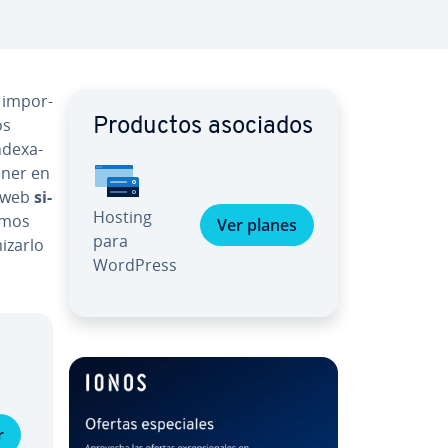
im­po­r­
os
Productos asociados
­de­xa­
ener en
u web
si­
Hosting
a­mos
Ver planes
para
­zar­lo
WordPress
r