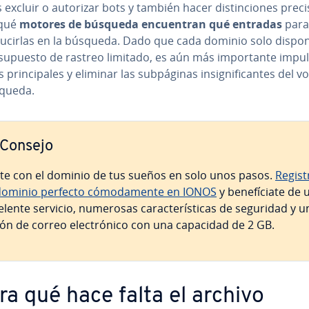
excluir o autorizar bots y también hacer di­s­ti­n­cio­nes prec
 qué
motores de búsqueda en­cue­n­tran qué entradas
para
du­ci­r­las en la búsqueda. Dado que cada dominio solo dispo
su­pue­s­to de rastreo limitado, es aún más im­po­r­ta­n­te impu
pri­n­ci­pa­les y eliminar las su­b­pá­gi­nas in­si­g­ni­fi­ca­n­tes del
queda.
Consejo
te con el dominio de tus sueños en solo unos pasos.
Regist
dominio perfecto có­mo­da­me­n­te en IONOS
y be­ne­fí­cia­te de 
lente servicio, numerosas ca­ra­c­te­rí­s­ti­cas de seguridad y u
ón de correo ele­c­tró­ni­co con una capacidad de 2 GB.
ra qué hace falta el archivo