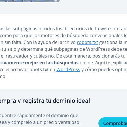
s las su­b­pá­gi­nas o todos los di­re­c­to­rios de tu web son tan 
s como para que los motores de búsqueda co­n­ve­n­cio­na­les l
n sin falta. Con la ayuda del archivo
robots.txt
gestiona la in
 tu sitio y determina qué su­b­pá­gi­nas de WordPress debe t
el ra­s­trea­dor y cuáles no. De esta manera, po­si­cio­na­rás t
­ca­ti­va­me­n­te mejor en las búsquedas
online. Aquí te ex­pli­c
ce el archivo robots.txt en
WordPress
y cómo puedes op­ti­mi
mo.
mpra y registra tu dominio ideal
cuentre rá­pi­da­me­n­te el dominio que
sea y cómprelo a un precio ventajoso.
Comproba