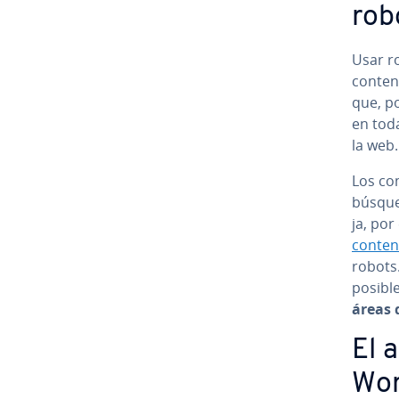
rob
Usar ro
conten
que, po
en tod
la web.
Los co­
búsqued
ja, po
conten
robots
posible
áreas 
El a
Wor