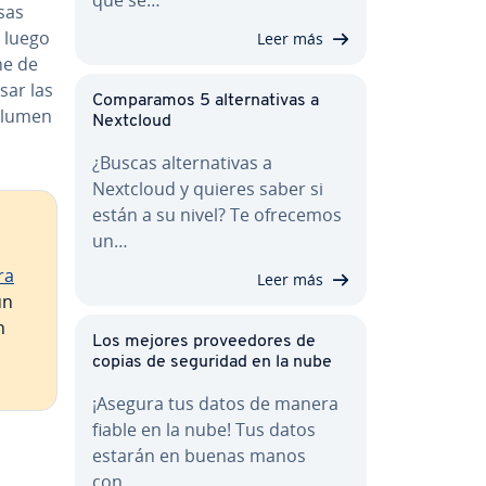
isas
 luego
Leer más
ne de
lsar las
Co­m­pa­ra­mos 5 al­te­r­na­ti­vas a
 volumen
Nextcloud
¿Buscas al­te­r­na­ti­vas a
Nextcloud y quieres saber si
están a su nivel? Te ofrecemos
un…
ra
Leer más
un
n
Los mejores pro­vee­do­res de
copias de seguridad en la nube
¡Asegura tus datos de manera
fiable en la nube! Tus datos
estarán en buenas manos
con…