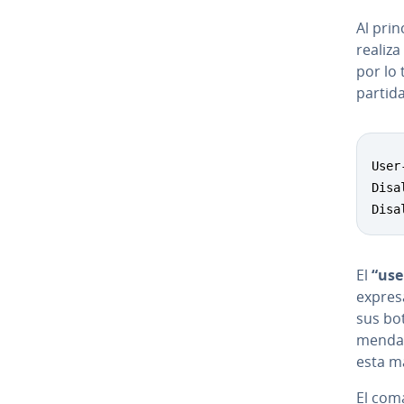
Al prin
realiza
por lo 
partida
User
Disa
Disa
El
“use
expresa
sus bot
me­n­da
esta m
El co