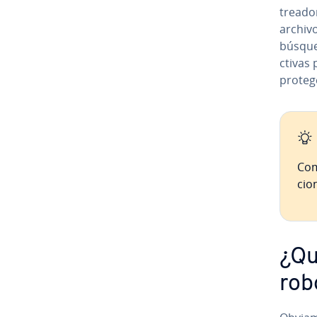
trea­do­
archiv
búsqued
c­ti­va
protege
Com
cio­
¿Qu
rob