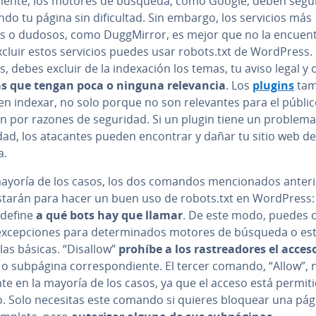
­me­n­te, los motores de búsqueda, como Google, deben segui
a­n­do tu página sin di­fi­cu­l­tad. Sin embargo, los servicios más
 o dudosos, como Du­g­g­Mi­rror, es mejor que no la en­cue­n­
xcluir estos servicios puedes usar robots.txt de WordPress.
 debes excluir de la in­de­xa­ción los temas, tu aviso legal y 
s que tengan poca o ninguna re­le­va­n­cia
. Los
plugins
tam
n indexar, no solo porque no son re­le­va­n­tes para el públic
n por razones de seguridad. Si un plugin tiene un problema
dad, los atacantes pueden encontrar y dañar tu sitio web de
a.
ayoría de los casos, los dos comandos me­n­cio­na­dos an­te­ri
astarán para hacer un buen uso de robots.txt en WordPress:
 define
a
qué
bots hay que llamar
. De este modo, puedes co­
ex­ce­p­cio­nes para de­te­r­mi­na­dos motores de búsqueda o es­t
las básicas. “Disallow”
prohíbe a los ra­s­trea­do­res el acces
o subpágina co­rre­s­po­n­die­n­te. El tercer comando, “Allow”, 
te en la mayoría de los casos, ya que el acceso está permit
o. Solo necesitas este comando si quieres bloquear una pág