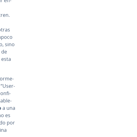
r en­
tren.
otras
poco
o, sino
 de
 esta
o­r­me­
 “User-
n­fi­
a­ble­
o
a una
no es
ido por
ina