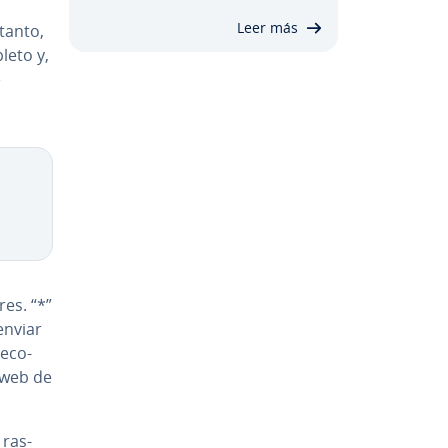
Leer más
 tanto,
leto y,
e
Copy
­res. “*”
enviar
e­co­
 web de
 ra­s­