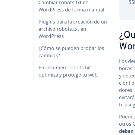
SSL
Cambiar robots.txt en
WordPress de forma manual
Plugins para la creación de un
archivo robots.txt en
¿Qu
WordPress
Wor
¿Cómo se pueden probar los
cambios?
Los de­
En resumen: robots.txt
horas d
optimiza y protege tu web
y detec
ción) p
do­res 
evitará
te ase­
Puedes
otros C
deben d