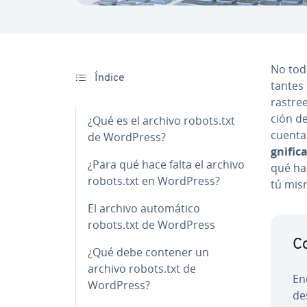
No toda
Índice
ta­n­te
rastree
ción de
¿Qué es el archivo robots.txt
cuenta 
de WordPress?
g­ni­fi
¿Para qué hace falta el archivo
qué ha
robots.txt en WordPress?
tú mis
El archivo au­to­má­ti­co
robots.txt de WordPress
Co
¿Qué debe contener un
archivo robots.txt de
En
WordPress?
de