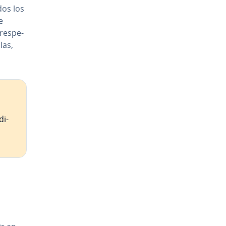
odos los
e
e­s­pe­
las,
di­