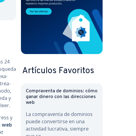
as 24
búsqueda
Artículos Favoritos
­xa­
­trea­
 modo,
Co­m­pra­ve­n­ta de dominios: cómo
ganar dinero con las di­re­c­cio­nes
eda y
web
leer.
La co­m­pra­ve­n­ta de dominios
ress y
puede co­n­ve­r­ti­r­se en una
u web
actividad lucrativa, siempre
xt
que se…