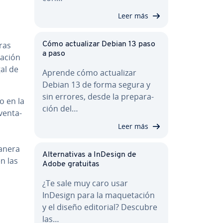
Leer más
ras
Cómo ac­tua­li­zar Debian 13 paso
a paso
a­ción
al de
Aprende cómo ac­tua­li­zar
Debian 13 de forma segura y
sin errores, desde la pre­pa­ra­
o en la
ción del…
e­n­ta­
Leer más
manera
Al­te­r­na­ti­vas a InDesign de
en las
Adobe gratuitas
¿Te sale muy caro usar
e
InDesign para la ma­que­ta­ción
y el diseño editorial? Descubre
las…