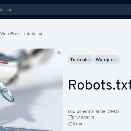
car
WordPress: robots.txt
Tu­to­ria­les
Wordpress
Robots.tx
Equipo editorial de IONOS
11/15/2023
8 mins