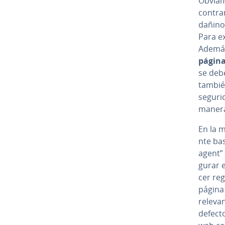
Ob­via
co­n­tr
dañinos
Para e
Además,
página
se debe
tambié
seguri
maner
En la m
n­te b
agent”
gu­rar 
cer reg
página 
relevan
defect