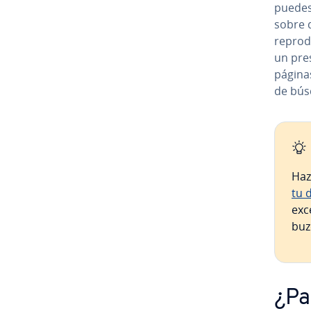
puedes 
sobre
re­pro­
un pre­
páginas 
de bús
Haz
tu 
exce
buz
¿Pa