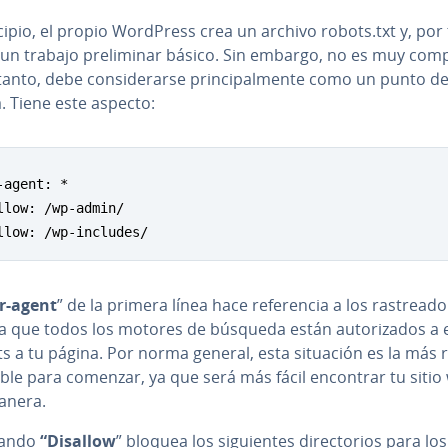
cipio, el propio WordPress crea un archivo robots.txt
y, por
 un trabajo pre­li­mi­nar básico. Sin embargo, no es muy comp
tanto, debe co­n­si­de­rar­se pri­n­ci­pa­l­me­n­te como un punto d
. Tiene este aspecto:
-agent: *

llow: /wp-admin/

llow: /wp-includes/
r-agent
” de la primera línea hace re­fe­re­n­cia a los ra­s­trea­do
 que todos los motores de búsqueda están au­to­ri­za­dos a 
s a tu página. Por norma general, esta situación es la más r
­ble para comenzar, ya que será más fácil encontrar tu sitio
anera.
mando
“Disallow
” bloquea los si­guie­n­tes di­re­c­to­rios para los