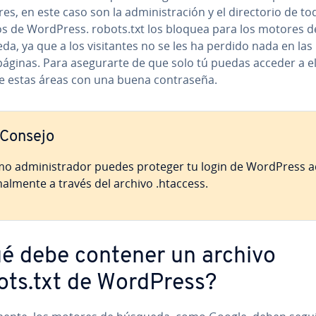
res, en este caso son la ad­mi­ni­s­tra­ción y el di­re­c­to­rio de t
os de WordPress. robots.txt los bloquea para los motores d
a, ya que a los vi­si­ta­n­tes no se les ha perdido nada en las r
s páginas. Para ase­gu­rar­te de que solo tú puedas acceder a el
 estas áreas con una buena co­n­tra­se­ña.
Consejo
o ad­mi­ni­s­tra­dor puedes proteger tu login de WordPress a
na­l­me­n­te a través del archivo .htaccess.
é debe contener un archivo
ots.txt de WordPress?