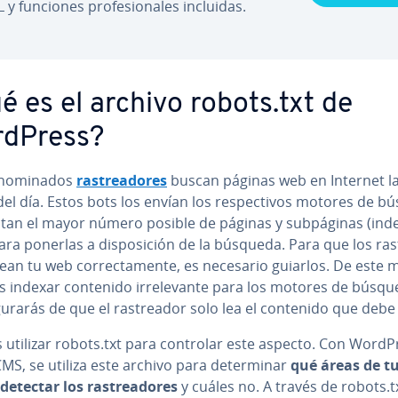
 y funciones pro­fe­sio­na­les incluidas.
é es el archivo robots.txt de
dPress?
no­mi­na­dos
ra­s­trea­do­res
buscan páginas web en Internet l
el día. Estos bots los envían los re­s­pe­c­ti­vos motores de 
tan el mayor número posible de páginas y su­b­pá­gi­nas (in­de
ara ponerlas a di­s­po­si­ción de la búsqueda. Para que los ra­s
lean tu web co­rre­c­ta­me­n­te, es necesario guiarlos. De este
s indexar contenido irre­le­va­n­te para los motores de búsqu
gu­ra­rás de que el ra­s­trea­dor solo lea el contenido que debe 
 utilizar robots.txt para controlar este aspecto. Con WordP
MS, se utiliza este archivo para de­te­r­mi­nar
qué áreas de t
etectar los ra­s­trea­do­res
y cuáles no. A través de robots.t