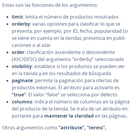
Estas son las funciones de los ar­gu­me­n­tos:
limit
: limita el número de productos mostrados
orderby
: varias opciones para cla­si­fi­car lo que se
presenta, por ejemplo, por ID, fecha, po­pu­la­ri­dad (si
se tiene en cuenta en la tienda), presencia en pu­bli­
ca­cio­nes o al azar
order
: cla­si­fi­ca­ción as­ce­n­de­n­te o de­s­ce­n­de­n­te
(ASC/DESC) del argumento “orderby” se­le­c­cio­na­do
vi­si­bi­li­ty
: establece si los productos se pueden ver
en la tienda y en los re­su­l­ta­dos de búsqueda
paginate
: permite la pa­gi­na­ción para ofertas de
productos extensas. El atributo para activarlo es
“true”
. El valor “false” se se­le­c­cio­na por defecto.
columns
: indica el número de columnas en la página
del producto de la tienda. Se trata de un atributo im­
po­r­ta­n­te para
mantener la claridad
en las páginas.
Otros ar­gu­me­n­tos como
“attribute”, “terms”,