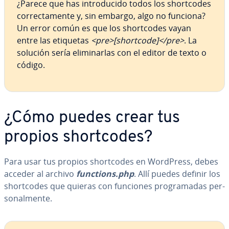
¿Parece que has in­tro­du­ci­do todos los sho­r­t­co­des
co­rre­c­ta­me­n­te y, sin embargo, algo no funciona?
Un error común es que los sho­r­t­co­des vayan
entre las etiquetas
<pre>[shortcode]</pre>
. La
solución sería eli­mi­nar­las con el editor de texto o
código.
¿Cómo puedes crear tus
propios sho­r­t­co­des?
Para usar tus propios sho­r­t­co­des en WordPress, debes
acceder al archivo
functions.php
. Allí puedes definir los
sho­r­t­co­des que quieras con funciones pro­gra­ma­das pe­r­
so­na­l­me­n­te.