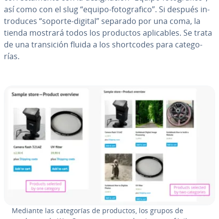
así como con el slug “equipo-fo­to­gra­fi­co”. Si después in­
tro­du­ces “soporte-digital” separado por una coma, la
tienda mostrará todos los productos apli­ca­bles. Se trata
de una tra­n­si­ción fluida a los sho­r­t­co­des para ca­te­go­
rías.
Mediante las ca­te­go­rías de productos, los grupos de