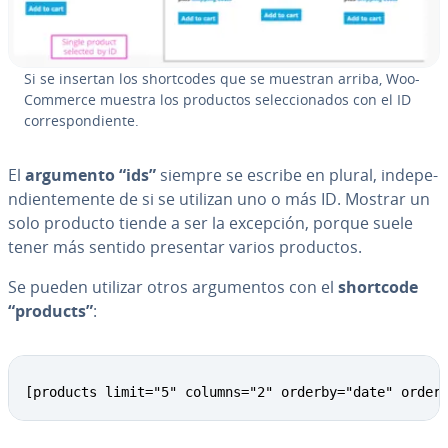
Si se insertan los sho­r­t­co­des que se muestran arriba, Woo­
Co­m­me­r­ce muestra los productos se­le­c­cio­na­dos con el ID
co­rre­s­po­n­die­n­te.
El
argumento “ids”
siempre se escribe en plural, in­de­pe­
n­die­n­te­me­n­te de si se utilizan uno o más ID. Mostrar un
solo producto tiende a ser la excepción, porque suele
tener más sentido presentar varios productos.
Se pueden utilizar otros ar­gu­me­n­tos con el
shortcode
“products”
:
[products limit="5" columns="2" orderby="date" order