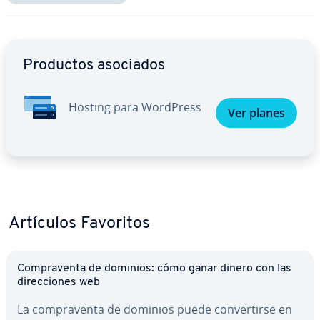
Ir al menú principal
Productos asociados
Hosting para WordPress
Ver planes
Artículos Favoritos
Co­m­pra­ve­n­ta de dominios: cómo ganar dinero con las
di­re­c­cio­nes web
La co­m­pra­ve­n­ta de dominios puede co­n­ve­r­ti­r­se en