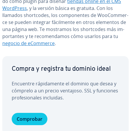
do como plugin para diseñar
tiendas online en el CMS
WordPress
, y la versión básica es gratuita. Con los
llamados sho­r­t­co­des, los co­m­po­ne­n­tes de Woo­Co­m­me­r­
ce se pueden integrar fá­ci­l­me­n­te en otros elementos de
una página web. Te mostramos los sho­r­t­co­des más im­
po­r­ta­n­tes y te re­co­me­n­da­mos cómo usarlos para tu
negocio de eCommerce
.
Compra y registra tu dominio ideal
Encuentre rá­pi­da­me­n­te el dominio que desea y
cómprelo a un precio ventajoso. SSL y funciones
pro­fe­sio­na­les incluidas.
Comprobar