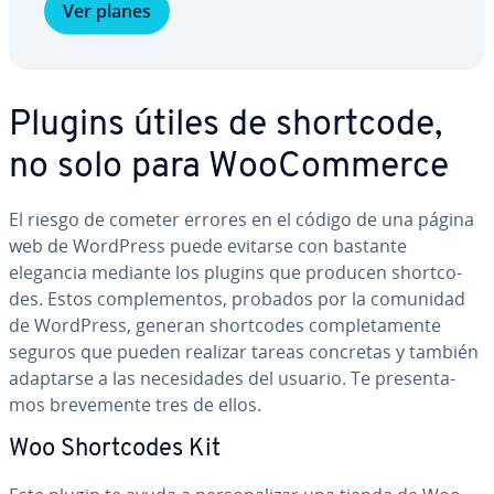
Ver planes
Plugins útiles de shortcode,
no solo para Woo­Co­m­me­r­ce
El riesgo de cometer errores en el código de una página
web de WordPress puede evitarse con bastante
elegancia mediante los plugins que producen sho­r­t­co­
des. Estos co­m­ple­me­n­tos, probados por la comunidad
de WordPress, generan sho­r­t­co­des co­m­ple­ta­me­n­te
seguros que pueden realizar tareas concretas y también
adaptarse a las ne­ce­si­da­des del usuario. Te pre­se­n­ta­
mos bre­ve­me­n­te tres de ellos.
Woo Sho­r­t­co­des Kit