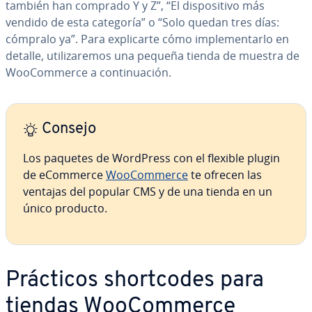
también han comprado Y y Z”, “El di­s­po­si­ti­vo más
vendido de esta categoría” o “Solo quedan tres días:
cómpralo ya”. Para ex­pli­car­te cómo im­ple­me­n­tar­lo en
detalle, uti­li­za­re­mos una pequeña tienda de muestra de
Woo­Co­m­me­r­ce a co­n­ti­nua­ción.
Consejo
Los paquetes de WordPress con el flexible plugin
de eCommerce
Woo­Co­m­me­r­ce
te ofrecen las
ventajas del popular CMS y de una tienda en un
único producto.
Prácticos sho­r­t­co­des para
tiendas Woo­Co­m­me­r­ce