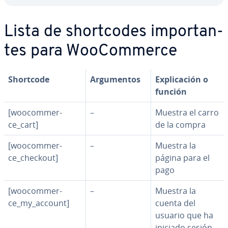
Lista de sho­r­t­co­des im­po­r­ta­n­
tes para Woo­Co­m­me­r­ce
Shortcode
Ar­gu­me­n­tos
Ex­pli­ca­ción o
función
[woo­co­m­me­r­
–
Muestra el carro
ce_cart]
de la compra
[woo­co­m­me­r­
–
Muestra la
ce_checkout]
página para el
pago
[woo­co­m­me­r­
–
Muestra la
ce_my_account]
cuenta del
usuario que ha
iniciado sesión