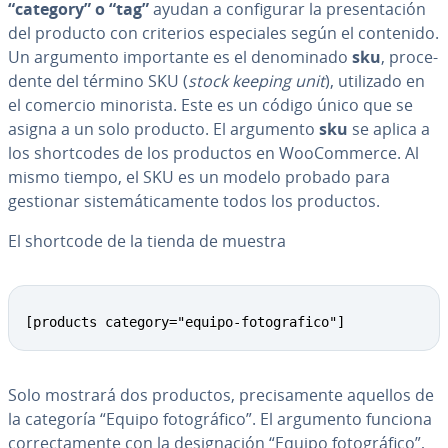
“category” o “tag”
ayudan a co­n­fi­gu­rar la pre­se­n­ta­ción
del producto con criterios es­pe­cia­les según el contenido.
Un argumento im­po­r­ta­n­te es el de­no­mi­na­do
sku
, pro­ce­
de­n­te del término SKU (
stock keeping unit
), utilizado en
el comercio minorista. Este es un código único que se
asigna a un solo producto. El argumento
sku
se aplica a
los sho­r­t­co­des de los productos en Woo­Co­m­me­r­ce. Al
mismo tiempo, el SKU es un modelo probado para
gestionar si­s­te­má­ti­ca­me­n­te todos los productos.
El shortcode de la tienda de muestra
[products category="equipo-fotografico"]
Solo mostrará dos productos, pre­ci­sa­me­n­te aquellos de
la categoría “Equipo fo­to­grá­fi­co”. El argumento funciona
co­rre­c­ta­me­n­te con la de­sig­na­ción “Equipo fo­to­grá­fi­co”,