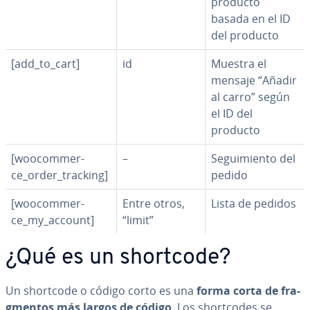
producto
basada en el ID
del producto
[add_to_cart]
id
Muestra el
mensaje “Añadir
al carro” según
el ID del
producto
[woo­co­m­me­r­
–
Se­gui­mie­n­to del
ce_order_tracking]
pedido
[woo­co­m­me­r­
Entre otros,
Lista de pedidos
ce_my_account]
“limit”
¿Qué es un shortcode?
Un shortcode o código corto es una
forma corta de fra­
g­me­n­tos más largos de código
. Los sho­r­t­co­des se