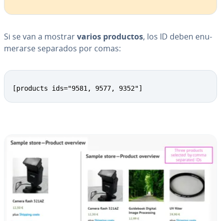
Si se van a mostrar
varios productos
, los ID deben enu­
me­rar­se separados por comas:
[products ids="9581, 9577, 9352"]