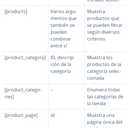
[products]
Varios ar­gu­
Muestra
me­n­tos que
productos que
también se
se pueden filtrar
pueden
según diversos
combinar
criterios
entre sí
[product_category]
ID, de­s­cri­p­
Muestra los
ción de la
productos de la
categoría
categoría se­le­c­
cio­na­da
[product_ca­te­go­
–
Enumera todas
ries]
las ca­te­go­rías de
la tienda
[product_page]
id
Muestra una
página única del