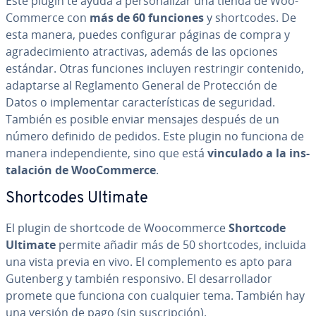
Este plugin te ayuda a pe­r­so­na­li­zar una tienda de Woo­
Co­m­me­r­ce con
más de 60 funciones
y sho­r­t­co­des. De
esta manera, puedes co­n­fi­gu­rar páginas de compra y
agra­de­ci­mie­n­to atra­c­ti­vas, además de las opciones
estándar. Otras funciones incluyen re­s­tri­n­gir contenido,
adaptarse al Re­gla­me­n­to General de Pro­te­c­ción de
Datos o im­ple­me­n­tar ca­ra­c­te­rí­s­ti­cas de seguridad.
También es posible enviar mensajes después de un
número definido de pedidos. Este plugin no funciona de
manera in­de­pe­n­die­n­te, sino que está
vinculado a la in­s­
ta­la­ción de Woo­Co­m­me­r­ce
.
Sho­r­t­co­des Ultimate
El plugin de shortcode de Woo­co­m­me­r­ce
Shortcode
Ultimate
permite añadir más de 50 sho­r­t­co­des, incluida
una vista previa en vivo. El co­m­ple­me­n­to es apto para
Gutenberg y también re­s­po­n­si­vo. El de­sa­rro­lla­dor
promete que funciona con cualquier tema. También hay
una versión de pago (sin su­s­cri­p­ción).