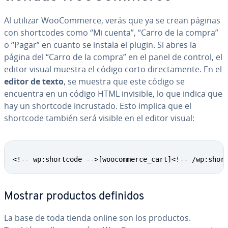
Al utilizar Woo­Co­m­me­r­ce, verás que ya se crean páginas
con sho­r­t­co­des como “Mi cuenta”, “Carro de la compra”
o “Pagar” en cuanto se instala el plugin. Si abres la
página del “Carro de la compra” en el panel de control, el
editor visual muestra el código corto di­re­c­ta­me­n­te. En el
editor de texto
, se muestra que este código se
encuentra en un código HTML invisible, lo que indica que
hay un shortcode in­cru­s­ta­do. Esto implica que el
shortcode también será visible en el editor visual:
<!-- wp:shortcode -->[woocommerce_cart]<!-- /wp:shor
Mostrar productos definidos
La base de toda tienda online son los productos.