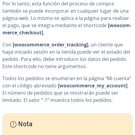
Por lo tanto, esta función del proceso de compra
también se puede in­co­r­po­rar en cualquier lugar de una
página web. Lo mismo se aplica a la página para realizar
el pago, que se integra mediante el shortcode
[woo­co­m­
me­r­ce_checkout]
.
Con
[woo­co­m­me­r­ce_order_tracking]
, un cliente que
haya iniciado sesión en la tienda puede ver el estado del
pedido. Para ello, debe in­tro­du­cir los datos del pedido.
Este shortcode no tiene ar­gu­me­n­tos.
Todos los pedidos se enumeran en la página “Mi cuenta”
con el código abreviado
[woo­co­m­me­r­ce_my_account]
.
El número de pedidos que se mostrarán puede ser
limitado. El valor “-1” muestra todos los pedidos.
Nota