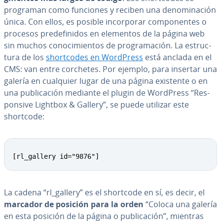
programan como funciones y reciben una de­no­mi­na­ción
única. Con ellos, es posible in­co­r­po­rar co­m­po­ne­n­tes o
procesos pre­de­fi­ni­dos en elementos de la página web
sin muchos co­no­ci­mie­n­tos de pro­gra­ma­ción. La es­tru­c­
tu­ra de los
sho­r­t­co­des en WordPress
está anclada en el
CMS: van entre corchetes. Por ejemplo, para insertar una
galería en cualquier lugar de una página existente o en
una pu­bli­ca­ción mediante el plugin de WordPress “Re­s­
po­n­si­ve Lightbox & Gallery”, se puede utilizar este
shortcode:
[rl_gallery id="9876"]
La cadena “rl_gallery” es el shortcode en sí, es decir, el
marcador de posición para la orden
“Coloca una galería
en esta posición de la página o pu­bli­ca­ción”, mientras