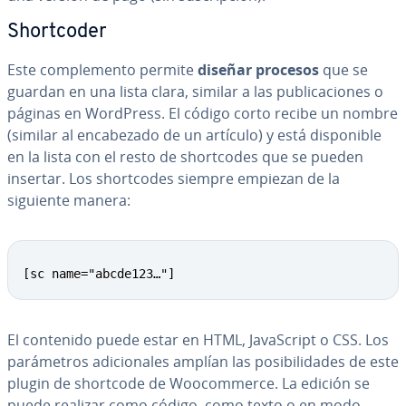
Sho­r­t­co­der
Este co­m­ple­me­n­to permite
diseñar procesos
que se
guardan en una lista clara, similar a las pu­bli­ca­cio­nes o
páginas en WordPress. El código corto recibe un nombre
(similar al en­ca­be­za­do de un artículo) y está di­s­po­ni­ble
en la lista con el resto de sho­r­t­co­des que se pueden
insertar. Los sho­r­t­co­des siempre empiezan de la
siguiente manera:
[sc name="abcde123…"]
El contenido puede estar en HTML, Ja­va­S­cri­pt o CSS. Los
pa­rá­me­tros adi­cio­na­les amplían las po­si­bi­li­da­des de este
plugin de shortcode de Woo­co­m­me­r­ce. La edición se
puede realizar como código, como texto o en modo