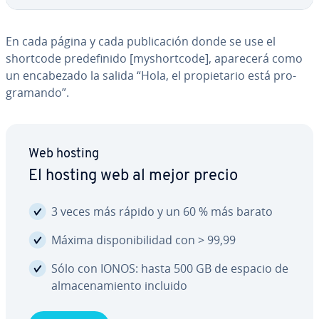
En cada página y cada pu­bli­ca­ción donde se use el
shortcode pre­de­fi­ni­do [my­sho­r­t­co­de], aparecerá como
un en­ca­be­za­do la salida “Hola, el pro­pie­ta­rio está pro­
gra­ma­n­do”.
Web hosting
El hosting web al mejor precio
3 veces más rápido y un 60 % más barato
Máxima di­s­po­ni­bi­li­dad con > 99,99
Sólo con IONOS: hasta 500 GB de espacio de
al­ma­ce­na­mie­n­to incluido