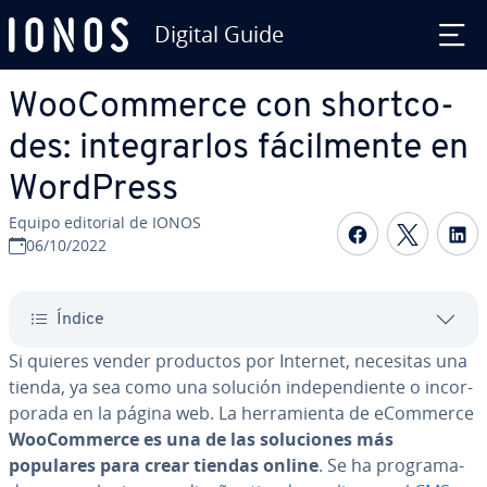
Digital Guide
Saltar al contenido principal
Woo­Co­m­me­r­ce con sho­r­t­co­
des: in­te­grar­los fá­ci­l­me­n­te en
WordPress
Equipo editorial de IONOS
Compartir 
Compar
C
06/10/2022
Índice
Si quieres vender productos por Internet, necesitas una
tienda, ya sea como una solución in­de­pe­n­die­n­te o in­co­r­
po­ra­da en la página web. La he­rra­mie­n­ta de eCommerce
Woo­Co­m­me­r­ce es una de las so­lu­cio­nes más
populares para crear tiendas online
. Se ha pro­gra­ma­