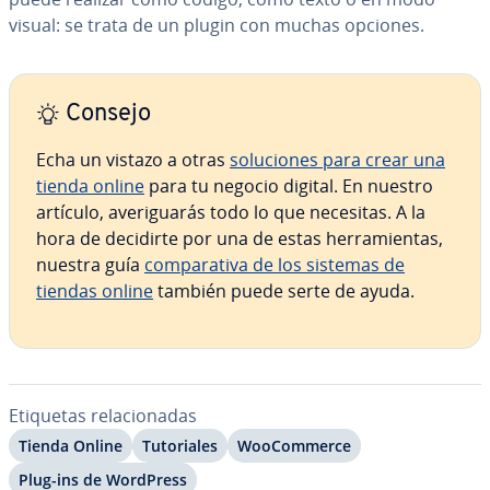
visual: se trata de un plugin con muchas opciones.
Consejo
Echa un vistazo a otras
so­lu­cio­nes para crear una
tienda online
para tu negocio digital. En nuestro
artículo, ave­ri­gua­rás todo lo que necesitas. A la
hora de decidirte por una de estas he­rra­mie­n­tas,
nuestra guía
co­m­pa­ra­ti­va de los sistemas de
tiendas online
también puede serte de ayuda.
Etiquetas re­la­cio­na­das
Tienda Online
Tu­to­ria­les
Woo­Co­m­me­r­ce
Plug-ins de WordPress