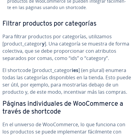
productos de Woo­Co­m­me­r­ce se pueden integrar fá­ci­l­me­n­
te en las páginas usando un shortcode.
Filtrar productos por ca­te­go­rías
Para filtrar productos por ca­te­go­rías, uti­li­za­mos
[product_categor
y
]. Una categoría se muestra de forma
colectiva, que se debe pro­po­r­cio­nar con atributos
separados por comas, como “ids” o “category”.
El shortcode [product_categor
ies
] (en plural) enumera
todas las ca­te­go­rías di­s­po­ni­bles en la tienda. Esto puede
ser útil, por ejemplo, para mo­s­trar­las debajo de un
producto y, de este modo, in­ce­n­ti­var más las compras.
Páginas in­di­vi­dua­les de Woo­Co­m­me­r­ce a
través de shortcode
En el universo de Woo­Co­m­me­r­ce, lo que funciona con
los productos se puede im­ple­me­n­tar fá­ci­l­me­n­te con