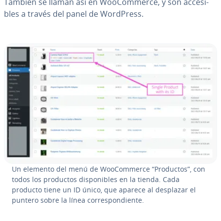
También se llaman así en Woo­Co­m­me­r­ce, y son ac­ce­si­
bles a través del panel de WordPress.
Un elemento del menú de Woo­Co­m­me­r­ce “Productos”, con
todos los productos di­s­po­ni­bles en la tienda. Cada
producto tiene un ID único, que aparece al desplazar el
puntero sobre la línea co­rre­s­po­n­die­n­te.