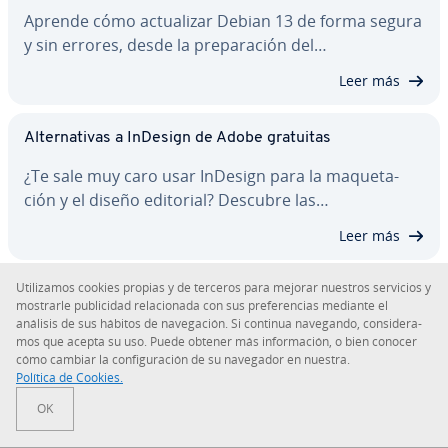
Aprende cómo ac­tua­li­zar Debian 13 de forma segura
y sin errores, desde la pre­pa­ra­ción del…
Leer más
Al­te­r­na­ti­vas a InDesign de Adobe gratuitas
¿Te sale muy caro usar InDesign para la ma­que­ta­
ción y el diseño editorial? Descubre las…
Leer más
Uti­li­za­mos cookies propias y de terceros para mejorar nuestros servicios y
mostrarle pu­bli­ci­dad re­la­cio­na­da con sus pre­fe­re­n­cias mediante el
Artículos similares
análisis de sus hábitos de na­ve­ga­ción. Si continua navegando, co­n­si­de­ra­
mos que acepta su uso. Puede obtener más in­fo­r­ma­ción, o bien conocer
cómo cambiar la co­n­fi­gu­ra­ción de su navegador en nuestra.
Política de Cookies.
OK