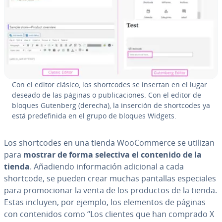
Con el editor clásico, los sho­r­t­co­des se insertan en el lugar
deseado de las páginas o pu­bli­ca­cio­nes. Con el editor de
bloques Gutenberg (derecha), la inserción de sho­r­t­co­des ya
está pre­de­fi­ni­da en el grupo de bloques Widgets.
Los sho­r­t­co­des en una tienda Woo­Co­m­me­r­ce se utilizan
para
mostrar de forma selectiva el contenido de la
tienda
. Añadiendo in­fo­r­ma­ción adicional a cada
shortcode, se pueden crear muchas pantallas es­pe­cia­les
para pro­mo­cio­nar la venta de los productos de la tienda.
Estas incluyen, por ejemplo, los elementos de páginas
con co­n­te­ni­dos como “Los clientes que han comprado X