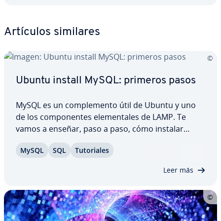
Artículos similares
Ubuntu install MySQL: primeros pasos
MySQL es un co­m­ple­me­n­to útil de Ubuntu y uno
de los co­m­po­ne­n­tes ele­me­n­ta­les de LAMP. Te
vamos a enseñar, paso a paso, cómo instalar
MySQL en Ubuntu 22.04 y cómo co­n­fi­gu­rar­lo
MySQL
SQL
Tu­to­ria­les
acorde a tus ne­ce­si­da­des. Tras su in­s­ta­la­ción y co­
n­fi­gu­ra­ción no tendrás más im­pe­di­me­n­tos en tu
Leer más
trabajo…