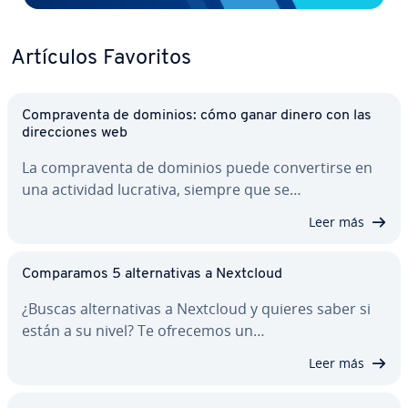
Artículos Favoritos
Co­m­pra­ve­n­ta de dominios: cómo ganar dinero con las
di­re­c­cio­nes web
La co­m­pra­ve­n­ta de dominios puede co­n­ve­r­ti­r­se en
una actividad lucrativa, siempre que se…
Leer más
Co­m­pa­ra­mos 5 al­te­r­na­ti­vas a Nextcloud
¿Buscas al­te­r­na­ti­vas a Nextcloud y quieres saber si
están a su nivel? Te ofrecemos un…
Leer más