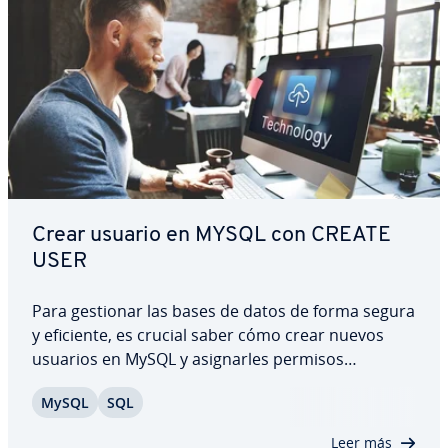
Crear usuario en MYSQL con CREATE
USER
Para gestionar las bases de datos de forma segura
y eficiente, es crucial saber cómo crear nuevos
usuarios en MySQL y asi­g­nar­les permisos
concretos. La asi­g­na­ción di­fe­re­n­cia­da de
MySQL
SQL
permisos, desde la asi­g­na­ción de permisos de
acceso hasta la concesión graduada de pri­vi­le­gios,
Leer más