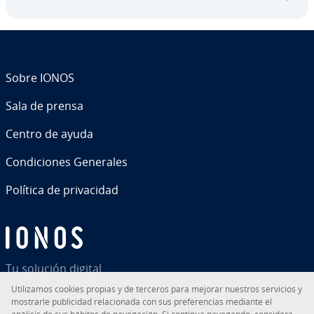
te…
Sobre IONOS
Sala de prensa
Centro de ayuda
Co­n­di­cio­nes Generales
Política de pri­va­ci­dad
Tu solución digital
Uti­li­za­mos cookies propias y de terceros para mejorar nuestros servicios y
mostrarle pu­bli­ci­dad re­la­cio­na­da con sus pre­fe­re­n­cias mediante el