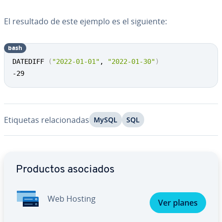
El resultado de este ejemplo es el siguiente:
bash
DATEDIFF 
(
"2022-01-01"
, 
"2022-01-30"
)
-29
Etiquetas re­la­cio­na­das
MySQL
SQL
Ir al menú principal
Productos asociados
Web Hosting
Ver planes