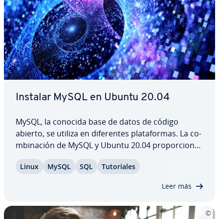
Instalar MySQL en Ubuntu 20.04
MySQL, la conocida base de datos de código
abierto, se utiliza en di­fe­re­n­tes pla­ta­fo­r­mas. La co­
m­bi­na­ción de MySQL y Ubuntu 20.04 pro­po­r­cio­na
un entorno de base de datos robusto y eficiente
Linux
MySQL
SQL
Tu­to­ria­les
para una gran variedad de usos, desde hosting
web hasta apli­ca­cio­nes em­pre­sa­ria­les. A…
Leer más