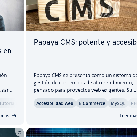
Papaya CMS: potente y accesib
s en
xión
Papaya CMS se presenta como un sistema d
l
gestión de co­n­te­ni­dos de alto re­n­di­mie­n­to,
 usan
pensado para proyectos web exigentes. Su
re­n­
potencia, fle­xi­bi­li­dad y amplias funciones lo c
Tu­to­ria­les
Ac­ce­si­bi­li­dad web
E-Commerce
MySQL
PH
la paso a
vie­r­ten en una solución es­pe­cia­l­me­n­te in­te­re
­de­n­
n­te para entornos complejos. Pero ¿está
 más
Leer má
orientado…