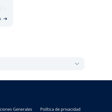
e
PHP
nes
s
i­cio­nes Generales
Política de pri­va­ci­dad