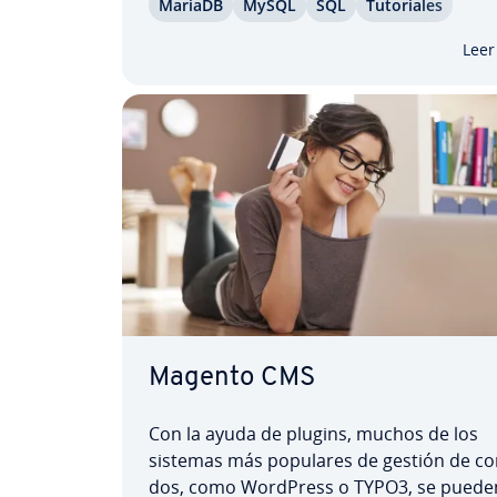
MariaDB
MySQL
SQL
Tu­to­ria­les
paso cómo importar y exportar bases de
tanto en MySQL como en MariaDB. Apre­n­
Leer
a crear una…
Magento CMS
Con la ayuda de plugins, muchos de los
sistemas más populares de gestión de co­n­
dos, como WordPress o TYPO3, se puede