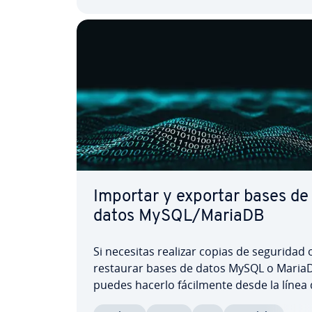
Importar y exportar bases de
datos MySQL/MariaDB
Si necesitas realizar copias de seguridad 
restaurar bases de datos MySQL o Maria
puedes hacerlo fá­ci­l­me­n­te desde la línea
comandos. En este tutorial te ex­pli­ca­mos