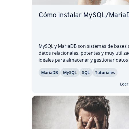
Cómo instalar MySQL/Maria
MySQL y MariaDB son sistemas de bases 
datos re­la­cio­na­les, potentes y muy uti­li­za
ideales para almacenar y gestionar datos 
c­tu­ra­dos. En nuestra guía paso a paso te
MariaDB
MySQL
SQL
Tu­to­ria­les
mostramos cómo instalar ambos sistema
di­fe­re­n­tes di­s­tri­bu­cio­nes de Linux. Adem
Leer
apre­n­de­rás a…