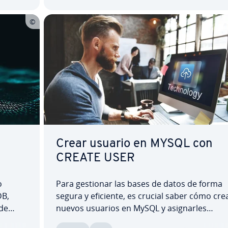
Crear usuario en MYSQL con
CREATE USER
o
Para gestionar las bases de datos de forma
DB,
segura y eficiente, es crucial saber cómo cre
 de
nuevos usuarios en MySQL y asi­g­nar­les
 paso a
permisos concretos. La asi­g­na­ción di­fe­re­n­ci