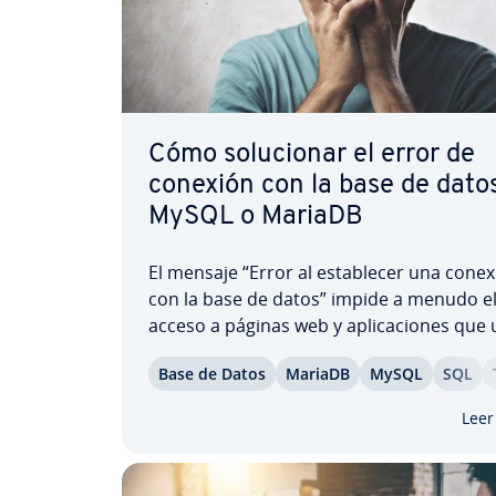
Cómo so­lu­cio­nar el error de
conexión con la base de dato
MySQL o MariaDB
El mensaje “Error al es­ta­ble­cer una cone
con la base de datos” impide a menudo e
acceso a páginas web y apli­ca­cio­nes que
MySQL o MariaDB. En esta guía práctica ap
Base de Datos
MariaDB
MySQL
SQL
de­rás a ide­n­ti­fi­car la causa y so­lu­cio­nar­
paso. También verás cómo comprobar cre
Leer
cia­les,…