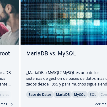
 root
MariaDB vs. MySQL
MariaDB
¿MariaDB o MySQL? MySQL es uno de los
nos
sistemas de gestión de bases de datos más uti
­n­te y
za­dos desde 1995 y para muchos sigue siend
n esta
estándar en entornos re­la­cio­na­les. Con el
­ria­les
Base de Datos
MariaDB
MySQL
SQL
Co­m­
a­se­ña
tiempo, MariaDB se ha co­n­so­li­da­do como u
qué
al­te­r­na­ti­va potente. Esta co­m­pa­ra­ti­va exam
 más
Leer má
ambos sistemas en…