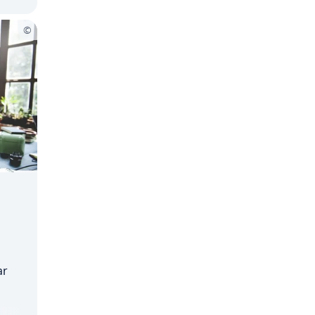
ar
a­da