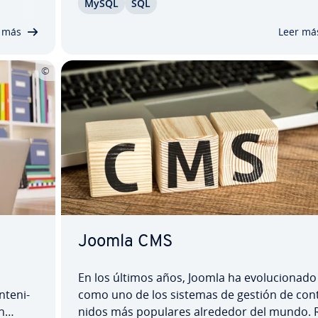
MySQL
SQL
 datos
de permisos, desde la asi­g­na­ción de permis
de­rás
de acceso hasta la concesión graduada de pri­
 más
Leer má
le­gios, te…
Joomla CMS
En los últimos años, Joomla ha evo­lu­cio­na­do
te­ni­
como uno de los sistemas de gestión de co­n­
n
ni­dos más populares alrededor del mundo. R