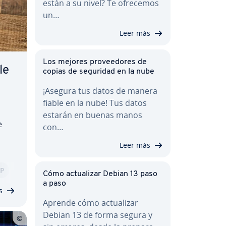
están a su nivel? Te ofrecemos
un…
Leer más
Los mejores pro­vee­do­res de
le
copias de seguridad en la nube
¡Asegura tus datos de manera
fiable en la nube! Tus datos
estarán en buenas manos
e
con…
Leer más
o­n­
P
­sa­
Cómo ac­tua­li­zar Debian 13 paso
a paso
s
Aprende cómo ac­tua­li­zar
Debian 13 de forma segura y