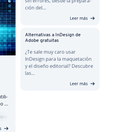
sin errores, desde la pre­pa­ra­
ción del…
Leer más
Al­te­r­na­ti­vas a InDesign de
Adobe gratuitas
¿Te sale muy caro usar
InDesign para la ma­que­ta­ción
y el diseño editorial? Descubre
las…
Leer más
­li­
o el
pa­ra­ti­va
na
ina
s