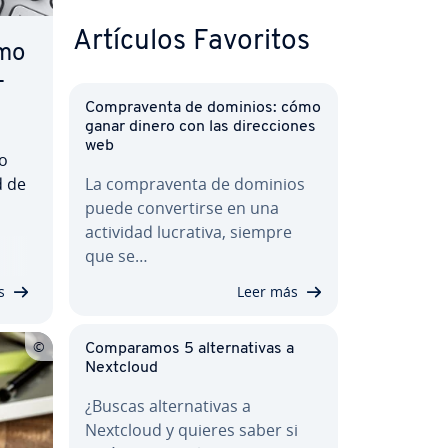
Artículos Favoritos
mo
­
Co­m­pra­ve­n­ta de dominios: cómo
ganar dinero con las di­re­c­cio­nes
web
 o
d de
La co­m­pra­ve­n­ta de dominios
puede co­n­ve­r­ti­r­se en una
pro­
actividad lucrativa, siempre
que se…
paso
s
Leer más
Co­m­pa­ra­mos 5 al­te­r­na­ti­vas a
Nextcloud
¿Buscas al­te­r­na­ti­vas a
Nextcloud y quieres saber si