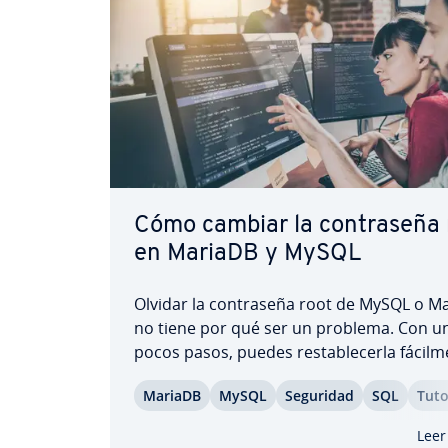
Cómo cambiar la co­n­tra­se­ña
en MariaDB y MySQL
Olvidar la co­n­tra­se­ña root de MySQL o 
no tiene por qué ser un problema. Con u
pocos pasos, puedes re­s­ta­ble­ce­r­la fá­ci­l­me
recuperar el acceso a tu base de datos. E
MariaDB
MySQL
Seguridad
SQL
Tu­to
guía te mostramos cómo cambiar la co­n­tr
root de MySQL o MariaDB paso a paso, y 
Leer
aspectos…