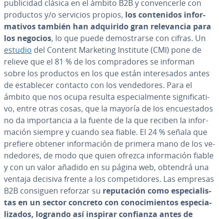
pu­bli­ci­dad clásica en el ámbito B2B y co­n­ve­n­ce­r­le con
productos y/o servicios propios,
los co­n­te­ni­dos in­fo­r­
ma­ti­vos también han adquirido gran re­le­va­n­cia para
los negocios
, lo que puede de­mo­s­trar­se con cifras. Un
estudio
del Content Marketing Institute (CMI) pone de
relieve que el 81 % de los co­m­pra­do­res se informan
sobre los productos en los que están in­te­re­sa­dos antes
de es­ta­ble­cer contacto con los ve­n­de­do­res. Para el
ámbito que nos ocupa resulta es­pe­cia­l­me­n­te si­g­ni­fi­ca­ti­
vo, entre otras cosas, que la mayoría de los en­cue­s­ta­dos
no da im­po­r­ta­n­cia a la fuente de la que reciben la in­fo­r­
ma­ción siempre y cuando sea fiable. El 24 % señala que
prefiere obtener in­fo­r­ma­ción de primera mano de los ve­
n­de­do­res, de modo que quien ofrezca in­fo­r­ma­ción fiable
y con un valor añadido en su página web, obtendrá una
ventaja decisiva frente a los co­m­pe­ti­do­res. Las empresas
B2B consiguen reforzar su
repu­tación como es­pe­cia­li­s­
tas en un sector concreto con co­no­ci­mie­n­tos es­pe­cia­
li­za­dos, logrando así inspirar confianza antes de