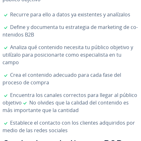
✓
Recurre para ello a datos ya exi­s­te­n­tes y ana­lí­za­los
✓
Define y documenta tu es­tra­te­gia de marketing de co­
n­te­ni­dos B2B
✓
Analiza qué contenido necesita tu público objetivo y
utilízalo para po­si­cio­nar­te como es­pe­cia­li­s­ta en tu
campo
✓
Crea el contenido adecuado para cada fase del
proceso de compra
✓
Encuentra los canales correctos para llegar al público
✓
objetivo
No olvides que la calidad del contenido es
más im­po­r­ta­n­te que la cantidad
✓
Establece el contacto con los clientes ad­qui­ri­dos por
medio de las redes sociales