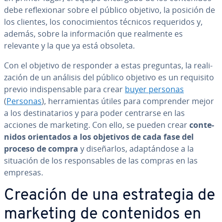
debe re­fle­xio­nar sobre el público objetivo, la posición de
los clientes, los co­no­ci­mie­n­tos técnicos re­que­ri­dos y,
además, sobre la in­fo­r­ma­ción que realmente es
relevante y la que ya está obsoleta.
Con el objetivo de responder a estas preguntas, la rea­li­
za­ción de un análisis del público objetivo es un requisito
previo in­di­s­pe­n­sa­ble para crear
buyer personas
(
Personas
), he­rra­mie­n­tas útiles para co­m­pre­n­der mejor
a los de­s­ti­na­ta­rios y para poder centrarse en las
acciones de marketing. Con ello, se pueden crear
co­n­te­
ni­dos orie­n­ta­dos a los objetivos de cada fase del
proceso de compra
y di­se­ñar­los, ada­p­tá­n­do­se a la
situación de los re­s­po­n­sa­bles de las compras en las
empresas.
Creación de una es­tra­te­gia de
marketing de co­n­te­ni­dos en