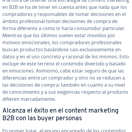
A la hora de diseñar una es­tra­te­gia de content marketing
en B2B se ha de tener en cuenta antes que nada que los
co­m­pra­do­res y re­s­po­n­sa­bles de tomar de­ci­sio­nes en el
ámbito pro­fe­sio­nal toman de­ci­sio­nes de compra de
forma diferente a como lo haría co­n­su­mi­dor pa­r­ti­cu­lar.
Mientras que los últimos suelen estar movidos por
motivos emo­cio­na­les, los co­m­pra­do­res pro­fe­sio­na­les
buscan productos basándose casi ex­clu­si­va­me­n­te en
datos y en el uso concreto y racional de los mismos. Esto
excluye de este terreno el contenido divertido y basado
en emociones. Asimismo, cabe estar seguro de que las
di­fe­re­n­cias entre un comprador y otro no se reducen a
las de­ci­sio­nes de compra: también en cuanto a su nivel
de co­no­ci­mie­n­to y a sus exi­ge­n­cias respecto al producto
difieren ma­r­ca­da­me­n­te.
Alcanza el éxito en el content marketing
B2B con las buyer personas
En primer lugar, el equipo encargado de los co­n­te­ni­dos