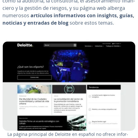
como la auditoría, la co­n­su­l­to­ría, el ase­so­ra­mie­n­to fi­na­n­
cie­ro y la gestión de riesgos, y su página web alberga
numerosos
artículos in­fo­r­ma­ti­vos con insights, guías,
noticias y entradas de blog
sobre estos temas.
La página principal de Deloitte en español no ofrece in­fo­r­