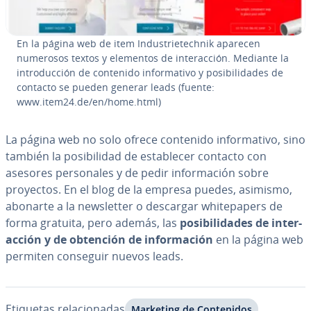
En la página web de item In­du­s­trie­te­ch­nik aparecen
numerosos textos y elementos de in­ter­ac­ción. Mediante la
in­tro­du­c­ción de contenido in­fo­r­ma­ti­vo y po­si­bi­li­da­des de
contacto se pueden generar leads (fuente:
www.item24.de/en/home.html)
La página web no solo ofrece contenido in­fo­r­ma­ti­vo, sino
también la po­si­bi­li­dad de es­ta­ble­cer contacto con
asesores pe­r­so­na­les y de pedir in­fo­r­ma­ción sobre
proyectos. En el blog de la empresa puedes, asimismo,
abonarte a la ne­w­s­le­t­ter o descargar whi­te­pa­pe­rs de
forma gratuita, pero además, las
po­si­bi­li­da­des de in­ter­
ac­ción y de obtención de in­fo­r­ma­ción
en la página web
permiten conseguir nuevos leads.
Etiquetas re­la­cio­na­das
Marketing de Co­n­te­ni­dos