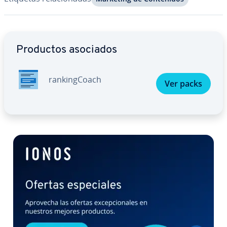
Ir al menú principal
Productos asociados
ra­n­ki­n­g­Coa­ch
Ver packs