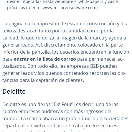
desde in­fo­gra­fías hasta we­bi­na­rios, whi­te­pa­pe­rs y casos
prácticos (fuente: www.mcla­re­n­so­f­t­wa­re.com)
La página da la impresión de estar en co­n­s­tru­c­ción y los
textos destacan tanto por la cantidad como por la
calidad, lo que refuerza la imagen de la marca y ayuda a
generar leads. Así, di­s­cre­ta­me­n­te colocada en la parte
inferior de la pantalla, los usuarios en­cue­n­tran la función
para
entrar en la lista de correo
para pe­r­ma­ne­cer ac­
tua­li­za­dos. Con todo ello, las empresas B2B pueden
generar leads y los buenos co­n­te­ni­dos recortan las di­s­
ta­n­cias para la captación de clientes.
Deloitte
Deloitte es uno de los “Big Four”, es decir, una de las
cuatro empresas auditoras con más ingresos del
mundo. La marca abarca un gran número de so­cie­da­des
re­pa­r­ti­das a nivel mundial que trabajan en sectores