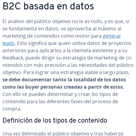
B2C basada en datos
El análisis del público objetivo no lo es todo, y es que, si
se fu­n­da­me­n­ta en datos, se aprovecha al máximo al
marketing de co­n­te­ni­dos como motor para
generar
leads
. Esto significa que quien utilice datos de proyectos
an­te­rio­res para apli­car­los a la clientela existente y a su
feedback, puede dirigir su es­tra­te­gia de marketing de co­
n­te­ni­dos con más precisión a las ne­ce­si­da­des del público
objetivo. Para lograr una es­tra­te­gia viable a largo plazo,
se debe do­cu­me­n­tar tanto la totalidad de los datos
como las buyer personas creadas a partir de estos.
Con ello se pueden de­te­r­mi­nar y crear los tipos de
contenido para las di­fe­re­n­tes fases del proceso de
compra.
De­fi­ni­ción de los tipos de contenido
Una vez de­li­mi­ta­do el público objetivo y tras haberse