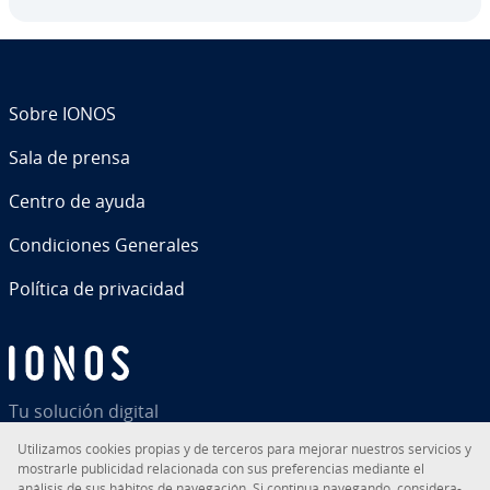
Sobre IONOS
Sala de prensa
Centro de ayuda
Co­n­di­cio­nes Generales
Política de pri­va­ci­dad
Tu solución digital
Uti­li­za­mos cookies propias y de terceros para mejorar nuestros servicios y
mostrarle pu­bli­ci­dad re­la­cio­na­da con sus pre­fe­re­n­cias mediante el
análisis de sus hábitos de na­ve­ga­ción. Si continua navegando, co­n­si­de­ra­