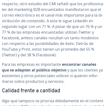
respecto, otro estudio del CMI señaló que los pro­fe­sio­na­
les del marketing B2B en­cue­s­ta­dos ma­ni­fe­s­ta­ron que el
correo ele­c­tró­ni­co es el canal más im­po­r­ta­n­te para la di­
s­tri­bu­ción de contenido. A este le sigue LinkedIn en
segundo lugar con un 71 %. A pesar de que un 76 % y un
77 % de las empresas en­cue­s­ta­das utilizan Twitter y
Facebook, ambos canales resultan un tanto modestos
con respecto a las po­si­bi­li­da­des de éxito. Detrás de
YouTube y Print, estos tienen un promedio del 55 %
(Twitter) y del 38 % (Facebook).
Para las empresas es im­po­r­ta­n­te
encontrar canales
que se adapten al público objetivo
y que los clientes ya
exi­s­te­n­tes y otros po­te­n­cia­les utilicen si quieren in­fo­r­
mar­se sobre productos y servicios.
Calidad frente a cantidad
Algo que tampoco se prioriza de­bi­da­me­n­te en el content