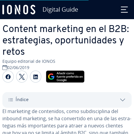
Digital Guide
Saltar al contenido principal
Content marketing en el B2B:
es­tra­te­gias, opo­r­tu­ni­da­des y
retos
Equipo editorial de IONOS
02/06/2019
Compartir Facebook
Compartir Twitter
Compartir LinkedIn
Índice
El marketing de co­n­te­ni­dos, como su­b­di­s­ci­pli­na del
inbound marketing, se ha co­n­ve­r­ti­do en una de las es­tra­
te­gias más im­po­r­ta­n­tes para atraer a nuevos clientes
que hoy ya no se limita al ámbito B2C, sino que también