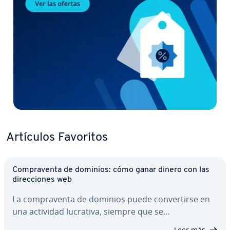
Artículos Favoritos
Co­m­pra­ve­n­ta de dominios: cómo ganar dinero con las
di­re­c­cio­nes web
La co­m­pra­ve­n­ta de dominios puede co­n­ve­r­ti­r­se en
una actividad lucrativa, siempre que se…
Leer más