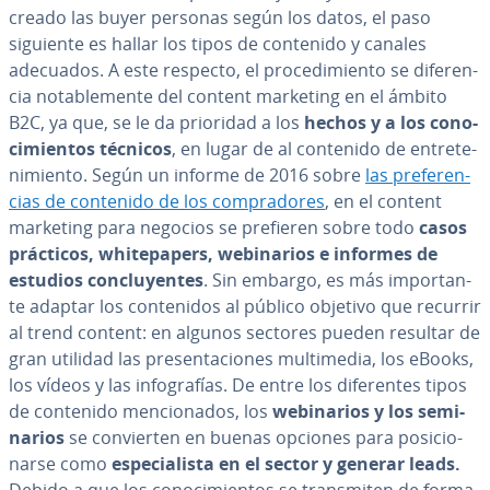
creado las buyer personas según los datos, el paso
siguiente es hallar los tipos de contenido y canales
adecuados. A este respecto, el pro­ce­di­mie­n­to se di­fe­re­n­
cia no­ta­ble­me­n­te del content marketing en el ámbito
B2C, ya que, se le da prioridad a los
hechos y a los co­no­
ci­mie­n­tos técnicos
,
en lugar de al contenido de en­tre­te­
ni­mie­n­to. Según un informe de 2016 sobre
las pre­fe­re­n­
cias de contenido de los co­m­pra­do­res
, en el content
marketing para negocios se prefieren sobre todo
casos
prácticos, whi­te­pa­pe­rs, we­bi­na­rios e informes de
estudios co­n­clu­ye­n­tes
. Sin embargo, es más im­po­r­ta­n­
te adaptar los co­n­te­ni­dos al público objetivo que recurrir
al trend content: en algunos sectores pueden resultar de
gran utilidad las pre­se­n­ta­cio­nes mu­l­ti­me­dia, los eBooks,
los vídeos y las in­fo­gra­fías. De entre los di­fe­re­n­tes tipos
de contenido me­n­cio­na­dos, los
we­bi­na­rios y los se­mi­
na­rios
se co­n­vie­r­ten en buenas opciones para po­si­cio­
nar­se como
es­pe­cia­li­s­ta en el sector y generar leads.