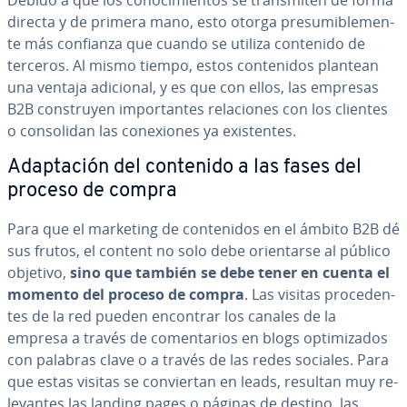
Debido a que
los co­no­ci­mie­n­tos
se tra­n­s­mi­ten de forma
directa y de primera mano, esto otorga pre­su­mi­ble­me­n­
te más confianza que cuando se utiliza contenido de
terceros. Al mismo tiempo, estos co­n­te­ni­dos plantean
una ventaja adicional, y es que con ellos, las empresas
B2B co­n­s­tru­yen im­po­r­ta­n­tes re­la­cio­nes con los clientes
o co­n­so­li­dan las co­ne­xio­nes ya exi­s­te­n­tes.
Ada­p­ta­ción del contenido a las fases del
proceso de compra
Para que el marketing de co­n­te­ni­dos en el ámbito B2B dé
sus frutos, el content no solo debe orie­n­tar­se al público
objetivo,
sino que también se debe tener en cuenta el
momento del proceso de compra
. Las visitas pro­ce­de­n­
tes de la red pueden encontrar los canales de la
empresa a través de co­me­n­ta­rios en blogs op­ti­mi­za­dos
con palabras clave o a través de las redes sociales. Para
que estas visitas se co­n­vie­r­tan en leads, resultan muy re­
le­va­n­tes las landing pages o páginas de destino, las