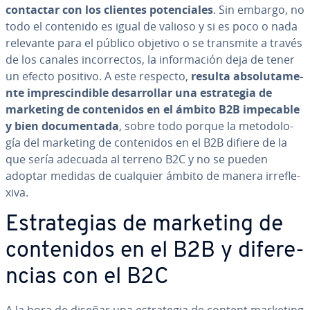
contactar con los clientes po­te­n­cia­les
. Sin embargo, no
todo el contenido es igual de valioso y si es poco o nada
relevante para el público objetivo o se transmite a través
de los canales in­co­rre­c­tos, la in­fo­r­ma­ción deja de tener
un efecto positivo. A este respecto,
resulta ab­so­lu­ta­me­
n­te im­pre­s­ci­n­di­ble
de­sa­rro­llar una
es­tra­te­gia de
marketing de co­n­te­ni­dos en el ámbito B2B impecable
y bien do­cu­me­n­ta­da
, sobre todo porque la me­to­do­lo­
gía del marketing de co­n­te­ni­dos en el B2B difiere de la
que sería adecuada al terreno B2C y no se pueden
adoptar medidas de cualquier ámbito de manera irre­fle­
xi­va.
Es­tra­te­gias de marketing de
co­n­te­ni­dos en el B2B y di­fe­re­
n­cias con el B2C