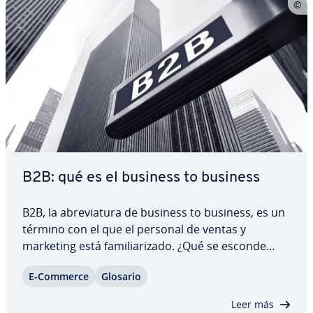
B2B: qué es el business to business
B2B, la abre­via­tu­ra de business to business, es un
término con el que el personal de ventas y
marketing está fa­mi­lia­ri­za­do. ¿Qué se esconde
detrás de este concepto y cómo puede una
E-Commerce
Glosario
empresa B2B llegar a sus clientes co­me­r­cia­les en
potencia? Los cambios que ha traído la…
Leer más