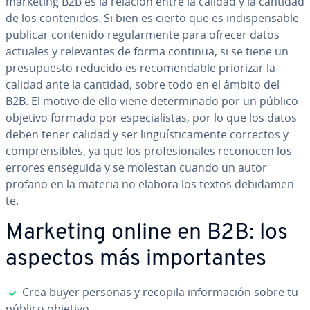
marketing B2B es la relación entre la calidad y la cantidad
de los co­n­te­ni­dos. Si bien es cierto que es in­di­s­pe­n­sa­ble
publicar contenido re­gu­la­r­me­n­te para ofrecer datos
actuales y re­le­va­n­tes de forma continua, si se tiene un
pre­su­pue­s­to reducido es re­co­me­n­da­ble priorizar la
calidad ante la cantidad, sobre todo en el ámbito del
B2B. El motivo de ello viene de­te­r­mi­na­do por un público
objetivo formado por es­pe­cia­li­s­tas, por lo que los datos
deben tener calidad y ser li­n­güí­s­ti­ca­me­n­te correctos y
co­m­pre­n­si­bles, ya que los pro­fe­sio­na­les reconocen los
errores enseguida y se molestan cuando un autor
profano en la materia no elabora los textos de­bi­da­me­n­
te.
Marketing online en B2B: los
aspectos más im­po­r­ta­n­tes
✓
Crea buyer personas y recopila in­fo­r­ma­ción sobre tu
público objetivo