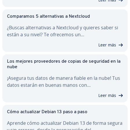
Co­m­pa­ra­mos 5 al­te­r­na­ti­vas a Nextcloud
¿Buscas al­te­r­na­ti­vas a Nextcloud y quieres saber si
están a su nivel? Te ofrecemos un…
Leer más
Los mejores pro­vee­do­res de copias de seguridad en la
nube
¡Asegura tus datos de manera fiable en la nube! Tus
datos estarán en buenas manos con…
Leer más
Cómo ac­tua­li­zar Debian 13 paso a paso
Aprende cómo ac­tua­li­zar Debian 13 de forma segura
y sin errores, desde la pre­pa­ra­ción del…