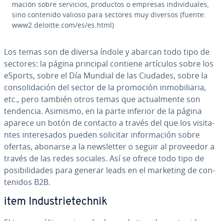
ma­ción sobre servicios, productos o empresas in­di­vi­dua­les,
sino contenido valioso para sectores muy diversos (fuente:
www2.deloitte.com/es/es.html)
Los temas son de diversa índole y abarcan todo tipo de
sectores: la página principal contiene artículos sobre los
eSports, sobre el Día Mundial de las Ciudades, sobre la
co­n­so­li­da­ción del sector de la promoción in­mo­bi­lia­ria,
etc., pero también otros temas que ac­tua­l­me­n­te son
tendencia. Asimismo, en la parte inferior de la página
aparece un botón de contacto a través del que los vi­si­ta­
n­tes in­te­re­sa­dos pueden solicitar in­fo­r­ma­ción sobre
ofertas, abonarse a la ne­w­s­le­t­ter o seguir al proveedor a
través de las redes sociales. Así se ofrece todo tipo de
po­si­bi­li­da­des para generar leads en el marketing de co­n­
te­ni­dos B2B.
item In­du­s­trie­te­ch­nik