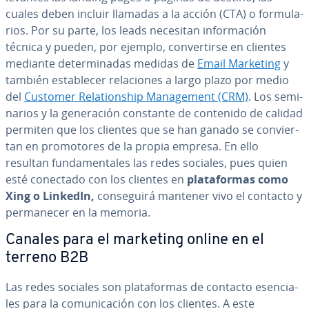
cuales deben incluir llamadas a la acción (CTA) o fo­r­mu­la­
rios. Por su parte, los leads necesitan in­fo­r­ma­ción
técnica y pueden, por ejemplo, co­n­ve­r­ti­r­se en clientes
mediante de­te­r­mi­na­das medidas de
Email Marketing
y
también es­ta­ble­cer re­la­cio­nes a largo plazo por medio
del
Customer Re­la­tio­n­ship Ma­na­ge­me­nt (CRM)
. Los se­mi­
na­rios y la ge­ne­ra­ción constante de contenido de calidad
permiten que los clientes que se han ganado se co­n­vie­r­
tan en pro­mo­to­res de la propia empresa. En ello
resultan fu­n­da­me­n­ta­les las redes sociales, pues quien
esté conectado con los clientes en
pla­ta­fo­r­mas como
Xing o LinkedIn,
co­n­se­gui­rá mantener vivo el contacto y
pe­r­ma­ne­cer en la memoria.
Canales para el marketing online en el
terreno B2B
Las redes sociales son pla­ta­fo­r­mas de contacto ese­n­cia­
les para la co­mu­ni­ca­ción con los clientes. A este