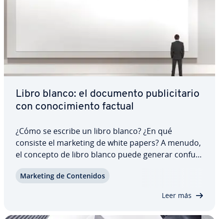
Libro blanco: el documento pu­bli­ci­ta­rio
con co­no­ci­mie­n­to factual
¿Cómo se escribe un libro blanco? ¿En qué
consiste el marketing de white papers? A menudo,
el concepto de libro blanco puede generar co­n­fu­
sio­nes pues no ha sido cla­ra­me­n­te definido. En
Marketing de Co­n­te­ni­dos
este artículo damos un vistazo general a los tipos
de libro blanco y te mostramos algunos…
Leer más