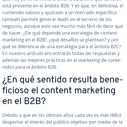
está presente en el ámbito B2B. Y es que, en de­fi­ni­ti­va, el
contenido valioso y ajustado a un mercado es­pe­cí­fi­co
también permite generar leads en el terreno de los
negocios, aunque esto sea mucho más fácil de decir que
de hacer. ¿De qué depende una es­tra­te­gia de content
marketing en el B2B?, ¿qué desafíos se plantean? y ¿en
qué se di­fe­re­n­cia de una es­tra­te­gia para el ámbito B2C?
En nuestro artículo en­co­n­tra­rás todas las re­s­pue­s­tas y
además las mejores prácticas en el marketing de co­n­te­
ni­dos para el ámbito B2B.
¿En qué sentido resulta be­ne­
fi­cio­so el content marketing
en el B2B?
Debido a que en los últimos años cada vez es más difícil
despertar el interés del público objetivo por medio de la