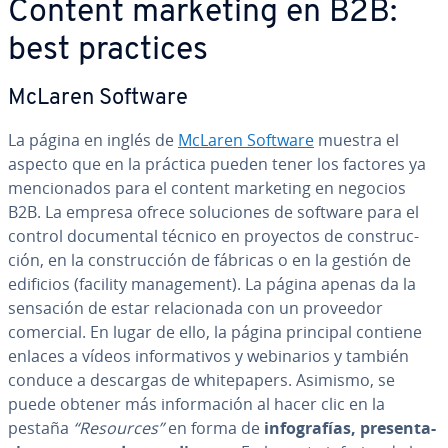
Content marketing en B2B:
best practices
McLaren Software
La página en inglés de
McLaren Software
muestra el
aspecto que en la práctica pueden tener los factores ya
me­n­cio­na­dos para el content marketing en negocios
B2B. La empresa ofrece so­lu­cio­nes de software para el
control do­cu­me­n­tal técnico en proyectos de co­n­s­tru­c­
ción, en la co­n­s­tru­c­ción de fábricas o en la gestión de
edificios (facility ma­na­ge­me­nt). La página apenas da la
sensación de estar re­la­cio­na­da con un proveedor
comercial. En lugar de ello, la página principal contiene
enlaces a vídeos in­fo­r­ma­ti­vos y we­bi­na­rios y también
conduce a descargas de whi­te­pa­pe­rs. Asimismo, se
puede obtener más in­fo­r­ma­ción al hacer clic en la
pestaña
“Resources”
en forma de
in­fo­gra­fías, pre­se­n­ta­