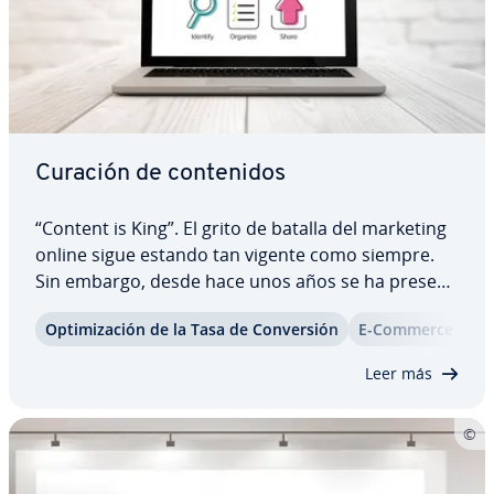
Curación de co­n­te­ni­dos
“Content is King”. El grito de batalla del marketing
online sigue estando tan vigente como siempre.
Sin embargo, desde hace unos años se ha pre­se­n­
ta­do un ligero cambio. Mientras antes solo se
Op­ti­mi­za­ción de la Tasa de Co­n­ve­r­sión
E-Commerce
Ma
hablaba de la pro­du­c­ción de contenido propio,
ahora los usuarios también se están…
Leer más