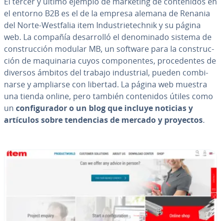
El tercer y último ejemplo de marketing de co­n­te­ni­dos en
el entorno B2B es el de la empresa alemana de Renania
del Norte-Westfalia item In­du­s­trie­te­ch­nik y su página
web. La compañía de­sa­rro­lló el de­no­mi­na­do sistema de
co­n­s­tru­c­ción modular MB, un software para la co­n­s­tru­c­
ción de ma­qui­na­ria cuyos co­m­po­ne­n­tes, pro­ce­de­n­tes de
diversos ámbitos del trabajo in­du­s­trial, pueden co­m­bi­
nar­se y ampliarse con libertad. La página web muestra
una tienda online, pero también co­n­te­ni­dos útiles como
un
co­n­fi­gu­ra­dor o un blog que incluye noticias y
artículos sobre
te­n­de­n­cias de mercado y proyectos
.