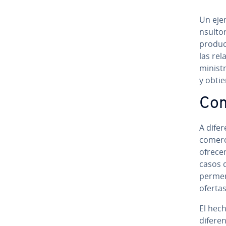
Un ejem
n­su­l­
product
las re­
mi­ni­s
y obtie
Co­
A di­fe
comerci
ofrecen
casos d
pe­r­me
ofertas
El hech
di­fe­r