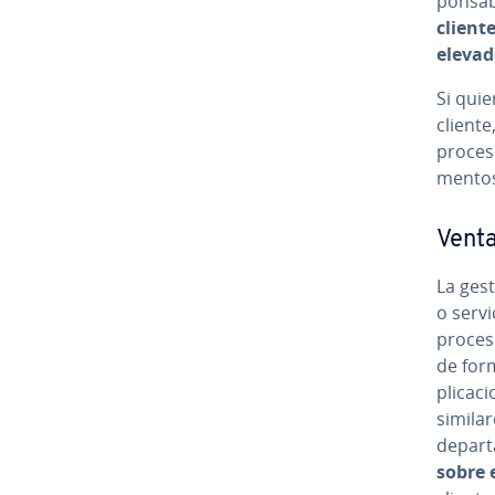
po­n­s
cliente
elevado
Si quier
cliente
proceso
me­n­t
Venta
La gesti
o servi
proceso
de form
pli­ca­
similare
de­pa­r
sobre 