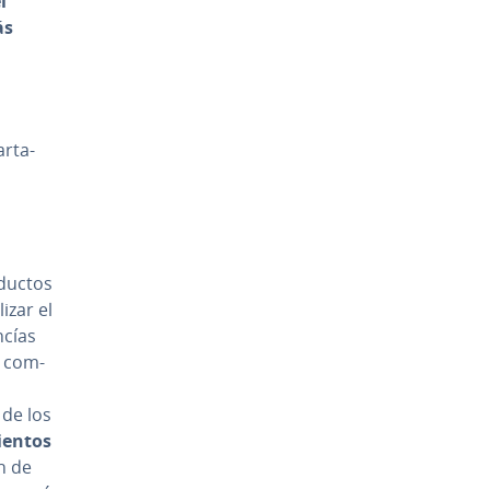
l
ás
r­ta­
roductos
lizar el
­cías
 co­m­
s de los
e­n­tos
n de