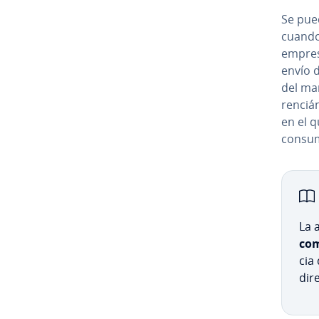
Se pued
cuando 
empresa
envío de
del ma
re­n­ciá
en el 
co­n­su­
La 
co­m
cia 
dir