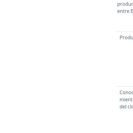
product
entre 
Produ
Co­no­c
mie­n­
del cl