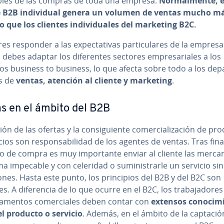
a­bles de las compras de toda una empresa.
No­r­ma­l­me­n­te, e
 B2B in­di­vi­dual genera
un volumen de ventas mucho m
 que los clientes in­di­vi­dua­les del marketing B2C.
es responder a las ex­pe­c­ta­ti­vas pa­r­ti­cu­la­res de la empresa
, debes adaptar los di­fe­re­n­tes sectores em­pre­sa­ria­les a los
s business to business, lo que afecta sobre todo a los de­pa­
os de
ventas, atención al cliente y marketing
.
s en el ámbito del B2B
ón de las ofertas y la co­n­si­guie­n­te co­me­r­cia­li­za­ción de p
cios son re­s­po­n­sa­bi­li­dad de los agentes de ventas. Tras fina
 de compra es muy im­po­r­ta­n­te enviar al cliente las me­r­ca­n
a impecable y con celeridad o su­mi­ni­s­trar­le un servicio sin
cio­nes. Hasta este punto, los pri­n­ci­pios del B2B y del B2C son
s. A di­fe­re­n­cia de lo que ocurre en el B2C, los tra­ba­ja­do­re
­ta­me­n­tos co­me­r­cia­les deben contar con
extensos co­no­ci­mi
el producto o servicio
. Además, en el ámbito de la captació