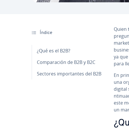
Quien 
Índice
pregunt
marketi
busines
¿Qué es el B2B?
ya que 
Co­m­pa­ra­ción de B2B y B2C
para lle
Sectores im­po­r­ta­n­tes del B2B
En prin
una or­
digital
n­ti­nua
este m
un mar
¿Qu