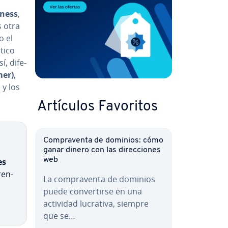
iness
,
s otra
o el
ti­co
 di­fe­
mer)
,
 y los
Artículos Favoritos
Co­m­pra­ve­n­ta de dominios: cómo
ganar dinero con las di­re­c­cio­nes
web
es
re­n­
La co­m­pra­ve­n­ta de dominios
puede co­n­ve­r­ti­r­se en una
actividad lucrativa, siempre
que se…