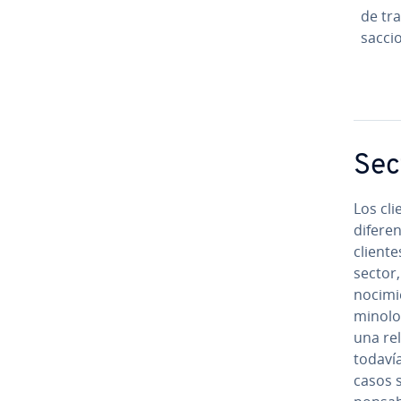
de tra
sac­ci
Sect
Los clie
di­fe­r
cliente
sector,
no­ci­m
mi­no­l
una rel
todavía
casos s