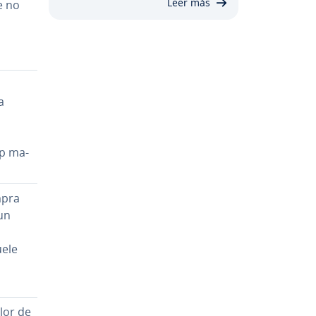
Leer más
te no
a
ip ma­
mpra
 un
ele
alor de