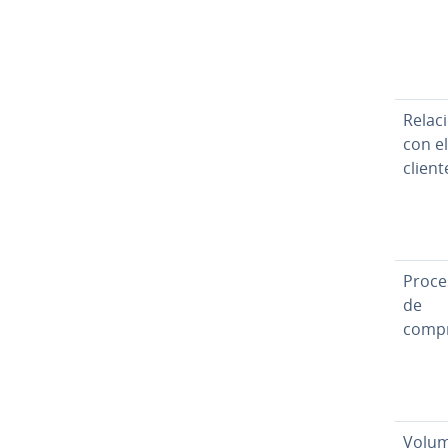
Relac
con el
client
Proce
de
comp
Volu