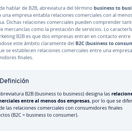
e hablar de B2B, abre­via­tu­ra del término
business to bus
una empresa entabla re­la­cio­nes co­me­r­cia­les con al meno
. Dichas re­la­cio­nes co­me­r­cia­les pueden co­m­pre­n­der tant
 me­r­ca­n­cías como la pre­s­ta­ción de servicios. Lo ca­ra­c­te­rí­s­
rketing B2B es que dos empresas entran en contacto entre sí,
­n­do­se este ámbito cla­ra­me­n­te del
B2C (business to consu
que
se es­ta­ble­cen re­la­cio­nes co­me­r­cia­les entre una empresa
mi­do­res finales.
De­fi­ni­ción
abre­via­tu­ra B2B (business to business) designa las
re­la­cio­n
e­r­cia­les
entre al menos dos empresas
, por lo que se di­fe­
de las re­la­cio­nes co­me­r­cia­les con co­n­su­mi­do­res finales
ectos (B2C = business to consumer).