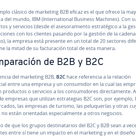
plo clásico de marketing B2B eficaz es el que ofrece la may
to­ra del mundo, IBM (In­te­r­na­tio­nal Business Machines). Con s
os y servicios (desde el ase­so­ra­mie­n­to es­tra­té­gi­co a la ge
la­cio­nes con los clientes pasando por la gestión de la cadena
­tro), la empresa está presente en un total de 20 sectores di­fe­
ne la mitad de su fa­c­tu­ra­ción total de esta manera.
m­pa­ra­ción de B2B y B2C
­re­n­cia del marketing B2B,
B2C
hace re­fe­re­n­cia a la relación
al entre una empresa y un co­n­su­mi­dor en la cual las emp
 productos o servicios a los co­n­su­mi­do­res di­re­c­ta­me­n­te.
e empresas que utilizan es­tra­te­gias B2C son, por ejemplo, 
­r­ca­dos, las empresas de turismo, las pe­lu­que­rías y otras c
 no están orie­n­ta­das es­pe­cia­l­me­n­te a otros negocios.
o de que los grupos de­s­ti­na­ta­rios del B2C y B2B sean a ve
e­n­tes entre sí tiene un impacto en el marketing y en el diseño