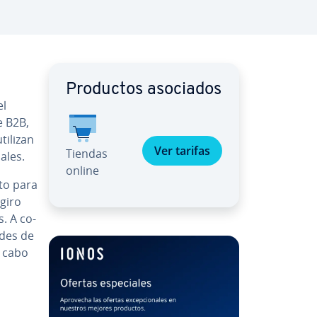
Productos asociados
el
e B2B,
tilizan
Ver tarifas
Tiendas
a­les.
online
­to para
 giro
s. A co­
a­des de
a cabo