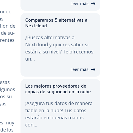
Leer más
or co­
us
Co­m­pa­ra­mos 5 al­te­r­na­ti­vas a
stión de
Nextcloud
 de su­
¿Buscas al­te­r­na­ti­vas a
re­n­tes
Nextcloud y quieres saber si
están a su nivel? Te ofrecemos
un…
Leer más
resas
Los mejores pro­vee­do­res de
 Algunos
copias de seguridad en la nube
los su­
¡Asegura tus datos de manera
uyas
fiable en la nube! Tus datos
estarán en buenas manos
ces muy
con…
 de los