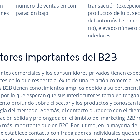
­n­
número de ventas en co­m­
tra­n­sac­ción (ex­ce­p­cio
o­nes
pa­ra­ción bajo
productos de lujo, se
del automóvil e in­mo­bi
rio), elevado número 
n­de­do­res
ores im­po­r­ta­n­tes del B2B
ntes co­me­r­cia­les y los co­n­su­mi­do­res privados tienen ex­pe­c­
e­n­tes en lo que respecta al éxito de una relación comercial. As
s B2B tienen co­no­ci­mie­n­tos amplios debido a su pe­r­te­ne­n­ci
 por lo que esperan que sus in­te­r­lo­cu­to­res también tengan
ie­n­to profundo sobre el sector y los productos y conozcan la 
o­gía del mercado. Además, el contacto duradero con el clien
ación sólida y pro­lo­n­ga­da en el ámbito del marketing B2B r
 más im­po­r­ta­n­te que en B2C. Por último, en la mayoría de 
e establece contacto con tra­ba­ja­do­res in­di­vi­dua­les que son