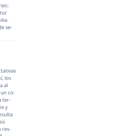
­nes:
ctor
­lia­
de ve­
ta­ti­vas
í, los
a al
 un co­
te­r­
te y
esulta
los
 re­s­