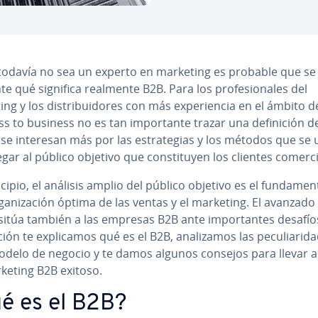
todavía no sea un experto en marketing es probable que se
e qué significa realmente B2B. Para los pro­fe­sio­na­les del
ng y los di­s­tri­bui­do­res con más ex­pe­rie­n­cia en el ámbito d
s to business no es tan im­po­r­ta­n­te trazar una de­fi­ni­ción d
se interesan más por las es­tra­te­gias y los métodos que se u
gar al público objetivo que co­n­s­ti­tu­yen los clientes co­me­r­ci
cipio, el análisis amplio del público objetivo es el fu­n­da­me­n
ga­ni­za­ción óptima de las ventas y el marketing. El avanzado
 sitúa también a las empresas B2B ante im­po­r­ta­n­tes desafío
­ción te ex­pli­ca­mos qué es el B2B, ana­li­za­mos las pe­cu­lia­ri­d
odelo de negocio y te damos algunos consejos para llevar 
keting B2B exitoso.
é es el B2B?