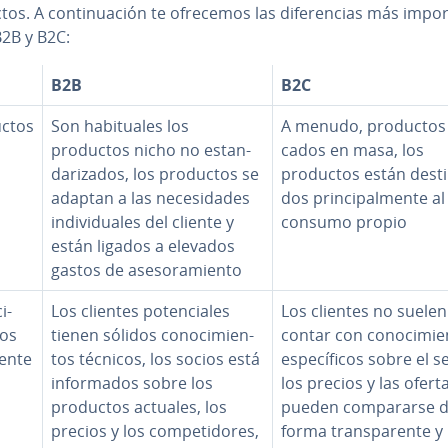
os. A co­n­ti­nua­ción te ofrecemos las di­fe­re­n­cias más im­po­r­
B2B y B2C:
B2B
B2C
ctos
Son ha­bi­tua­les los
A menudo, productos f
productos nicho no es­ta­n­
ca­dos en masa, los
da­ri­za­dos, los productos se
productos están de­s­ti
adaptan a las ne­ce­si­da­des
dos pri­n­ci­pa­l­me­n­te al
in­di­vi­dua­les del cliente y
consumo propio
están ligados a elevados
gastos de ase­so­ra­mie­n­to
i­
Los clientes po­te­n­cia­les
Los clientes no suelen
tos
tienen sólidos co­no­ci­mie­n­
contar con co­no­ci­mie­
iente
tos técnicos, los socios está
es­pe­cí­fi­cos sobre el s
in­fo­r­ma­dos sobre los
los precios y las ofert
productos actuales, los
pueden co­m­pa­rar­se 
precios y los co­m­pe­ti­do­res,
forma tra­n­s­pa­re­n­te y