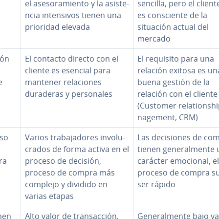
el ase­so­ra­mie­n­to y la asi­s­te­
sencilla, pero el clien
n­cia in­te­n­si­vos tienen una
es co­n­s­cie­n­te de la
prioridad elevada
situación actual del
mercado
ión
El contacto directo con el
El requisito para una
cliente es esencial para
relación exitosa es un
e
mantener re­la­cio­nes
buena gestión de la
duraderas y pe­r­so­na­les
relación con el cliente
(Customer re­la­tio­n­sh
na­ge­me­nt, CRM)
so
Varios tra­ba­ja­do­res in­vo­lu­
Las de­ci­sio­nes de co
cra­dos de forma activa en el
tienen ge­ne­ra­l­me­n­te
ra
proceso de decisión,
carácter emocional, el
proceso de compra más
proceso de compra su
complejo y dividido en
ser rápido
varias etapas
men
Alto valor de tra­n­sac­ción,
Ge­ne­ra­l­me­n­te bajo v