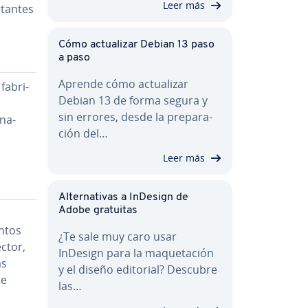
Leer más
ta­n­tes
Cómo ac­tua­li­zar Debian 13 paso
a paso
Aprende cómo ac­tua­li­zar
a­bri­
Debian 13 de forma segura y
sin errores, desde la pre­pa­ra­
­na­
ción del…
Leer más
Al­te­r­na­ti­vas a InDesign de
Adobe gratuitas
n­tos
¿Te sale muy caro usar
ector,
InDesign para la ma­que­ta­ción
as
y el diseño editorial? Descubre
de
las…