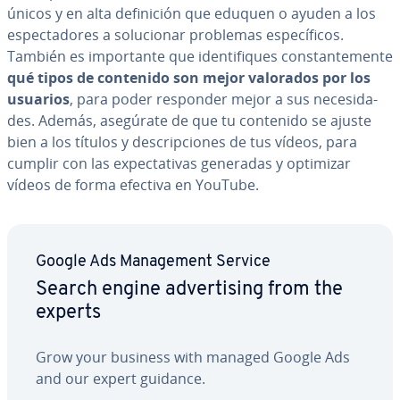
únicos y en alta de­fi­ni­ción que eduquen o ayuden a los
es­pe­c­ta­do­res a so­lu­cio­nar problemas es­pe­cí­fi­cos.
También es im­po­r­ta­n­te que ide­n­ti­fi­ques co­n­s­ta­n­te­me­n­te
qué tipos de contenido son mejor valorados por los
usuarios
, para poder responder mejor a sus ne­ce­si­da­
des. Además, asegúrate de que tu contenido se ajuste
bien a los títulos y de­s­cri­p­cio­nes de tus vídeos, para
cumplir con las ex­pe­c­ta­ti­vas generadas y optimizar
vídeos de forma efectiva en YouTube.
Google Ads Ma­na­ge­me­nt Service
Search engine ad­ve­r­ti­si­ng from the
experts
Grow your business with managed Google Ads
and our expert guidance.