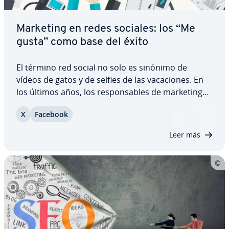
Marketing en redes sociales: los “Me
gusta” como base del éxito
El término red social no solo es sinónimo de
vídeos de gatos y de selfies de las va­ca­cio­nes. En
los últimos años, los re­s­po­n­sa­bles de marketing
han de­s­cu­bie­r­to el potencial de las di­fe­re­n­tes
X
Facebook
redes y en la ac­tua­li­dad casi todas las empresas
utilizan Facebook como pla­ta­fo­r­ma de…
Leer más