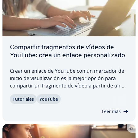
Compartir fra­g­me­n­tos de vídeos de
YouTube: crea un enlace pe­r­so­na­li­za­do
Crear un enlace de YouTube con un marcador de
inicio de vi­sua­li­za­ción es la mejor opción para
compartir un fragmento de vídeo a partir de un
punto de­te­r­mi­na­do. Así te aseguras, pa­r­ti­cu­la­r­me­
Tu­to­ria­les
YouTube
n­te con los vídeos largos, de que el receptor vea
solamente la in­fo­r­ma­ción que le interesa…
Leer más