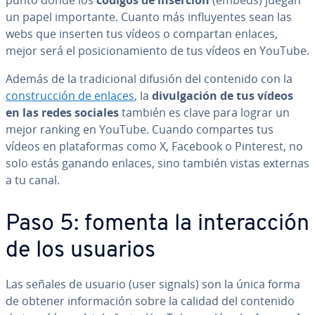
punto donde los
códigos de inserción
(embeds) juegan
un papel im­po­r­ta­n­te. Cuanto más in­flu­ye­n­tes sean las
webs que inserten tus vídeos o compartan enlaces,
mejor será el po­si­cio­na­mie­n­to de tus vídeos en YouTube.
Además de la tra­di­cio­nal difusión del contenido con la
co­n­s­tru­c­ción de enlaces
, la
di­vu­l­ga­ción de tus vídeos
en las redes sociales
también es clave para lograr un
mejor ranking en YouTube. Cuando compartes tus
vídeos en pla­ta­fo­r­mas como X, Facebook o Pinterest, no
solo estás ganando enlaces, sino también vistas externas
a tu canal.
Paso 5: fomenta la in­ter­ac­ción
de los usuarios
Las señales de usuario (user signals) son la única forma
de obtener in­fo­r­ma­ción sobre la calidad del contenido