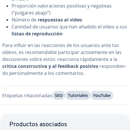
Pro­po­r­ción va­lo­ra­cio­nes positivas y negativas
(“pulgares abajo”)
Número de
re­s­pue­s­tas al vídeo
Cantidad de usuarios que han añadido el vídeo a sus
listas de re­pro­du­c­ción
Para influir en las reac­cio­nes de los usuarios ante tus
vídeos, es re­co­me­n­da­ble pa­r­ti­ci­par ac­ti­va­me­n­te en las
di­s­cu­sio­nes sobre estos: reacciona rá­pi­da­me­n­te a la
crítica co­n­s­tru­c­ti­va y al feedback positivo
re­s­po­n­die­n­
do pe­r­so­na­l­me­n­te a los co­me­n­ta­rios.
Etiquetas re­la­cio­na­das
SEO
Tu­to­ria­les
YouTube
Ir al menú principal
Productos asociados