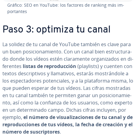
Gráfico: SEO en YouTube: los factores de ranking más im­
po­r­ta­n­tes
Paso 3: optimiza tu canal
La solidez de tu canal de YouTube también es clave para
un buen po­si­cio­na­mie­n­to. Con un canal bien es­tru­c­tu­ra­
do donde los vídeos estén cla­ra­me­n­te or­ga­ni­za­dos en di­
fe­re­n­tes
listas de re­pro­du­c­ción
(playlists) y cuenten con
textos de­s­cri­p­ti­vos y lla­ma­ti­vos, estarás mo­s­trá­n­do­le a
los es­pe­c­ta­do­res po­te­n­cia­les, y a la pla­ta­fo­r­ma misma, lo
que pueden esperar de tus vídeos. Las cifras mostradas
en tu canal también te permiten ganar un po­si­cio­na­mie­
n­to, así como la confianza de los usuarios, como experto
en un de­te­r­mi­na­do campo. Dichas cifras incluyen, por
ejemplo,
el número de vi­sua­li­za­cio­nes de tu canal y de
re­pro­du­c­cio­nes de tus vídeos, la fecha de creación y el
número de su­s­cri­p­to­res
.