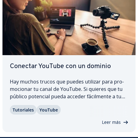
Conectar YouTube con un dominio
Hay muchos trucos que puedes utilizar para pro­
mo­cio­nar tu canal de YouTube. Si quieres que tu
público potencial pueda acceder fá­ci­l­me­n­te a tu
contenido, conecta tu perfil de YouTube con tu
Tu­to­ria­les
YouTube
dominio. Para ello registra una dirección web con
el proveedor que quieras y luego…
Leer más