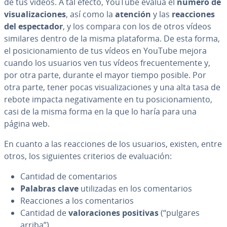
de tus vídeos. A tal efecto, YouTube evalúa el
número de
vi­sua­li­za­cio­nes
, así como la
atención
y las
reac­cio­nes
del es­pe­c­ta­dor
, y los compara con los de otros vídeos
similares dentro de la misma pla­ta­fo­r­ma. De esta forma,
el po­si­cio­na­mie­n­to de tus vídeos en YouTube mejora
cuando los usuarios ven tus vídeos fre­cue­n­te­me­n­te y,
por otra parte, durante el mayor tiempo posible. Por
otra parte, tener pocas vi­sua­li­za­cio­nes y una alta tasa de
rebote impacta ne­ga­ti­va­me­n­te en tu po­si­cio­na­mie­n­to,
casi de la misma forma en la que lo haría para una
página web.
En cuanto a las reac­cio­nes de los usuarios, existen, entre
otros, los si­guie­n­tes criterios de eva­lua­ción:
Cantidad de co­me­n­ta­rios
Palabras clave
uti­li­za­das en los co­me­n­ta­rios
Reac­cio­nes a los co­me­n­ta­rios
Cantidad de
va­lo­ra­cio­nes positivas
(“pulgares
arriba”)