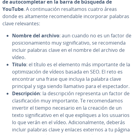
de au­to­co­m­ple­tar en la barra de búsqueda de
YouTube
. A co­n­ti­nua­ción re­sa­l­ta­mos cuatro áreas
donde es altamente re­co­me­n­da­ble in­co­r­po­rar palabras
clave re­le­va­n­tes:
Nombre del archivo
: aun cuando no es un factor de
po­si­cio­na­mie­n­to muy si­g­ni­fi­ca­ti­vo, se re­co­mie­n­da
incluir palabras clave en el nombre del archivo de
vídeo.
Título
: el título es el elemento más im­po­r­ta­n­te de la
op­ti­mi­za­ción de vídeos basada en SEO. El reto es
encontrar una frase que incluya la palabra clave
principal y siga siendo llamativo para el es­pe­c­ta­dor.
De­s­cri­p­ción
: la de­s­cri­p­ción re­pre­se­n­ta un factor de
cla­si­fi­ca­ción muy im­po­r­ta­n­te. Te re­co­me­n­da­mos
invertir el tiempo necesario en la creación de un
texto si­g­ni­fi­ca­ti­vo en el que expliques a los usuarios
lo que verán en el vídeo. Adi­cio­na­l­me­n­te, deberás
incluir palabras clave y enlaces externos a tu página