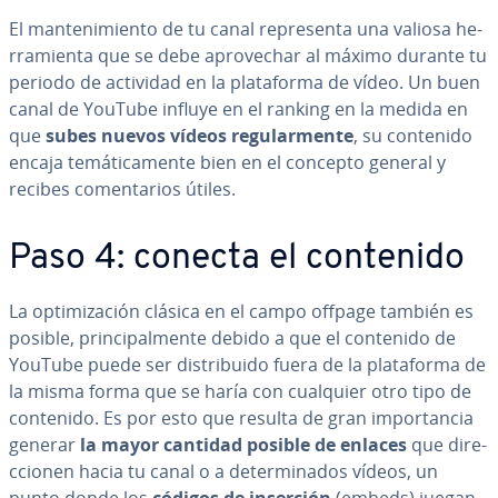
El ma­n­te­ni­mie­n­to de tu canal re­pre­se­n­ta una valiosa he­
rra­mie­n­ta que se debe apro­ve­char al máximo durante tu
periodo de actividad en la pla­ta­fo­r­ma de vídeo. Un buen
canal de YouTube influye en el ranking en la medida en
que
subes nuevos vídeos re­gu­la­r­me­n­te
, su contenido
encaja te­má­ti­ca­me­n­te bien en el concepto general y
recibes co­me­n­ta­rios útiles.
Paso 4: conecta el contenido
La op­ti­mi­za­ción clásica en el campo offpage también es
posible, pri­n­ci­pa­l­me­n­te debido a que el contenido de
YouTube puede ser di­s­tri­bui­do fuera de la pla­ta­fo­r­ma de
la misma forma que se haría con cualquier otro tipo de
contenido. Es por esto que resulta de gran im­po­r­ta­n­cia
generar
la mayor cantidad posible de enlaces
que di­re­
c­cio­nen hacia tu canal o a de­te­r­mi­na­dos vídeos, un