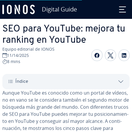
Digital Guide
Saltar al contenido principal
SEO para YouTube: mejora tu
ranking en YouTube
Equipo editorial de IONOS
Compartir 
Compar
C
11/14/2025
8 mins
Índice
Aunque YouTube es conocido como un portal de vídeos,
no en vano se le considera también el segundo motor de
búsqueda más grande del mundo. Con di­fe­re­n­tes trucos
de SEO para YouTube puedes mejorar tu po­si­cio­na­mie­n­
to en YouTube y conseguir así mayor alcance. A co­n­ti­
nua­ción, te mostramos los cinco pasos clave para