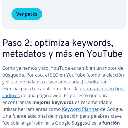
Ver packs
Paso 2: optimiza keywords,
metadatos y más en YouTube
Como ya hemos visto, YouTube es también un motor de
búsqueda. Por eso, el SEO en YouTube (como la elección
y el uso de palabras clave adecuadas) resulta tan
esencial para tu canal como lo es la
op­ti­mi­za­ción en bu­s­
ca­do­res
de una página web. Es por esto que para
encontrar las
mejores keywords
es re­co­me­n­da­ble
utilizar he­rra­mie­n­tas como
Keyword Planner
de Google.
Una fuente adicional de in­s­pi­ra­ción para palabras clave
“de cola larga” (similar a Google Suggest) es la
función