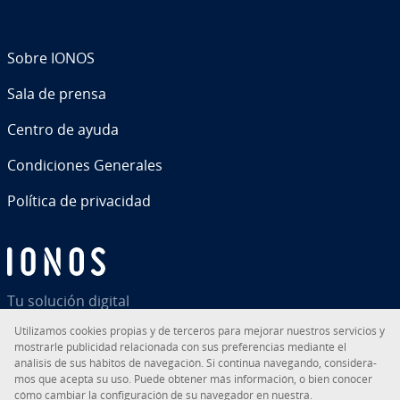
Sobre IONOS
Sala de prensa
Centro de ayuda
Co­n­di­cio­nes Generales
Política de pri­va­ci­dad
Tu solución digital
Uti­li­za­mos cookies propias y de terceros para mejorar nuestros servicios y
mostrarle pu­bli­ci­dad re­la­cio­na­da con sus pre­fe­re­n­cias mediante el
análisis de sus hábitos de na­ve­ga­ción. Si continua navegando, co­n­si­de­ra­
mos que acepta su uso. Puede obtener más in­fo­r­ma­ción, o bien conocer
RSS
LinkedIn
tiktok
Instagram
Facebook
YouTube
cómo cambiar la co­n­fi­gu­ra­ción de su navegador en nuestra.