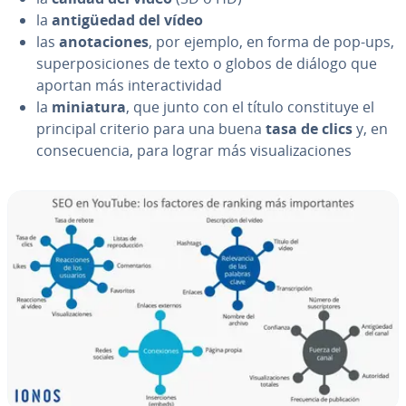
la
an­ti­güe­dad del vídeo
las
ano­ta­cio­nes
, por ejemplo, en forma de pop-ups,
su­pe­r­po­si­cio­nes de texto o globos de diálogo que
aportan más in­ter­ac­ti­vi­dad
la
miniatura
, que junto con el título co­n­s­ti­tu­ye el
principal criterio para una buena
tasa de clics
y, en
co­n­se­cue­n­cia, para lograr más vi­sua­li­za­cio­nes