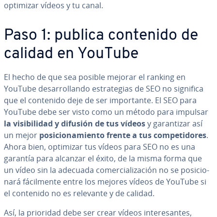
optimizar vídeos y tu canal.
Paso 1: publica contenido de
calidad en YouTube
El hecho de que sea posible mejorar el ranking en
YouTube de­sa­rro­lla­n­do es­tra­te­gias de SEO no significa
que el contenido deje de ser im­po­r­ta­n­te. El SEO para
YouTube debe ser visto como un método para impulsar
la vi­si­bi­li­dad y difusión de tus vídeos
y ga­ra­n­ti­zar así
un mejor
po­si­cio­na­mie­n­to frente a tus co­m­pe­ti­do­res
.
Ahora bien, optimizar tus vídeos para SEO no es una
garantía para alcanzar el éxito, de la misma forma que
un vídeo sin la adecuada co­me­r­cia­li­za­ción no se po­si­cio­
na­rá fá­ci­l­me­n­te entre los mejores vídeos de YouTube si
el contenido no es relevante y de calidad.
Así, la prioridad debe ser crear vídeos in­te­re­sa­n­tes,