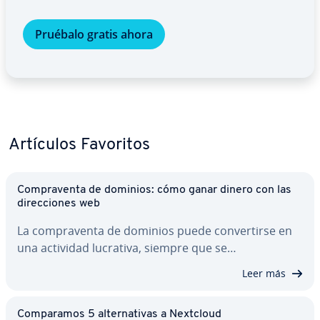
Pruébalo gratis ahora
Artículos Favoritos
Co­m­pra­ve­n­ta de dominios: cómo ganar dinero con las
di­re­c­cio­nes web
La co­m­pra­ve­n­ta de dominios puede co­n­ve­r­ti­r­se en
una actividad lucrativa, siempre que se…
Leer más
Co­m­pa­ra­mos 5 al­te­r­na­ti­vas a Nextcloud