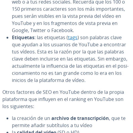
web o a tus redes sociales. Recuerda que los 100 o
150 primeros ca­ra­c­te­res son los más im­po­r­ta­n­tes,
pues serán visibles en la vista previa del vídeo en
YouTube y en los fra­g­me­n­tos de vista previa en
Google, Twitter o Facebook.
Etiquetas
: las etiquetas (
tags
) son palabras clave
que ayudan a los usuarios de YouTube a encontrar
tus vídeos. Esta es la razón por la que las palabras
clave deben incluirse en las etiquetas. Sin embargo,
ac­tua­l­me­n­te la in­flue­n­cia de las etiquetas en el po­si­
cio­na­mie­n­to no es tan grande como lo era en los
inicios de la pla­ta­fo­r­ma de vídeo.
Otros factores de SEO en YouTube dentro de la propia
pla­ta­fo­r­ma que influyen en el ranking en YouTube son
los si­guie­n­tes:
la creación de un
archivo de tra­n­s­cri­p­ción
, que te
permite añadir su­b­tí­tu­los a tu vídeo
la
calidad del vídeo
(SD o HD)