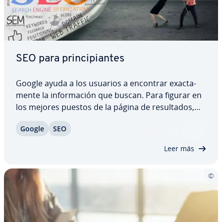
SEO para pri­n­ci­pia­n­tes
Google ayuda a los usuarios a encontrar exac­ta­
me­n­te la in­fo­r­ma­ción que buscan. Para figurar en
los mejores puestos de la página de re­su­l­ta­dos,
todo ad­mi­ni­s­tra­dor web debería optimizar su
Google
SEO
página, en primer lugar, para el cliente o el
usuario, pero también para los bu­s­ca­do­res. El…
Leer más