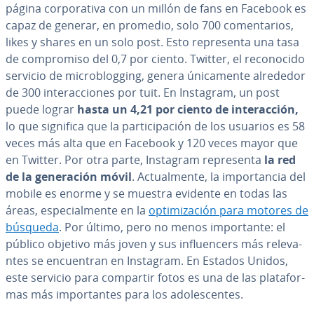
página co­r­po­ra­ti­va con un millón de fans en Facebook es
capaz de generar, en promedio, solo 700 co­me­n­ta­rios,
likes y shares en un solo post. Esto re­pre­se­n­ta una tasa
de co­m­pro­mi­so del 0,7 por ciento. Twitter, el re­co­no­ci­do
servicio de mi­cro­blo­g­gi­ng, genera úni­ca­me­n­te alrededor
de 300 in­ter­ac­cio­nes por tuit. En Instagram, un post
puede lograr
hasta un 4,21 por ciento de in­ter­ac­ción,
lo que significa que la pa­r­ti­ci­pa­ción de los usuarios es 58
veces más alta que en Facebook y 120 veces mayor que
en Twitter. Por otra parte, Instagram re­pre­se­n­ta
la red
de la ge­ne­ra­ción móvil
. Ac­tua­l­me­n­te, la im­po­r­ta­n­cia del
mobile es enorme y se muestra evidente en todas las
áreas, es­pe­cia­l­me­n­te en la
op­ti­mi­za­ción para motores de
búsqueda
. Por último, pero no menos im­po­r­ta­n­te: el
público objetivo más joven y sus in­flue­n­ce­rs más re­le­va­
n­tes se en­cue­n­tran en Instagram. En Estados Unidos,
este servicio para compartir fotos es una de las pla­ta­fo­r­
mas más im­po­r­ta­n­tes para los ado­le­s­ce­n­tes.