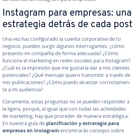
Instagram para empresas: una
es­tra­te­gia detrás de cada post
Una vez haz co­n­fi­gu­ra­do la cuenta co­r­po­ra­ti­va de tu
negocio, pueden surgir algunos in­te­rro­ga­n­tes: ¿cómo
presento mi compañía de forma adecuada? ¿Cómo
funciona el marketing en redes sociales para Instagram?
¿Cuál es la impresión que me gustaría dar a mis clientes
po­te­n­cia­les? ¿Qué mensaje quiero tra­n­s­mi­tir a través de
mis pu­bli­ca­cio­nes? ¿Cómo puedo alcanzar co­rre­c­ta­me­n­
te a mi audiencia?
Cla­ra­me­n­te, estas preguntas no se pueden responder a
la ligera, porque, al igual que con todas las ac­ti­vi­da­des
de marketing, hay que proceder de manera es­tra­té­gi­ca.
En nuestra guía de
pla­ni­fi­ca­ción y es­tra­te­gia para
empresas en Instagram
en­co­n­tra­rás consejos sobre