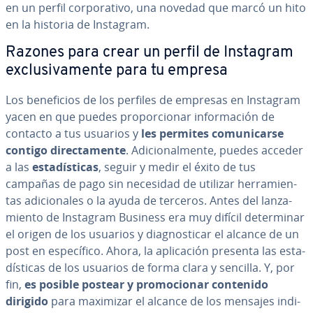
en un perfil co­r­po­ra­ti­vo, una novedad que marcó un hito
en la historia de Instagram.
Razones para crear un perfil de Instagram
ex­clu­si­va­me­n­te para tu empresa
Los be­ne­fi­cios de los perfiles de empresas en Instagram
yacen en que puedes pro­po­r­cio­nar in­fo­r­ma­ción de
contacto a tus usuarios y
les permites co­mu­ni­car­se
contigo di­re­c­ta­me­n­te
. Adi­cio­na­l­me­n­te, puedes acceder
a las
es­ta­dí­s­ti­cas
, seguir y medir el éxito de tus
campañas de pago sin necesidad de utilizar he­rra­mie­n­
tas adi­cio­na­les o la ayuda de terceros. Antes del la­n­za­
mie­n­to de Instagram Business era muy difícil de­te­r­mi­nar
el origen de los usuarios y dia­g­no­s­ti­car el alcance de un
post en es­pe­cí­fi­co. Ahora, la apli­ca­ción presenta las es­ta­
dí­s­ti­cas de los usuarios de forma clara y sencilla. Y, por
fin,
es posible postear y pro­mo­cio­nar contenido
dirigido
para maximizar el alcance de los mensajes in­di­