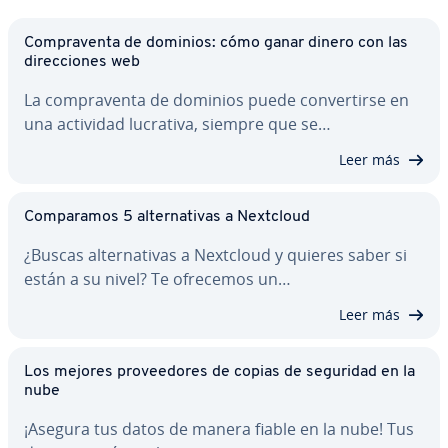
Co­m­pra­ve­n­ta de dominios: cómo ganar dinero con las
di­re­c­cio­nes web
La co­m­pra­ve­n­ta de dominios puede co­n­ve­r­ti­r­se en
una actividad lucrativa, siempre que se…
Leer más
Co­m­pa­ra­mos 5 al­te­r­na­ti­vas a Nextcloud
¿Buscas al­te­r­na­ti­vas a Nextcloud y quieres saber si
están a su nivel? Te ofrecemos un…
Leer más
Los mejores pro­vee­do­res de copias de seguridad en la
nube
¡Asegura tus datos de manera fiable en la nube! Tus