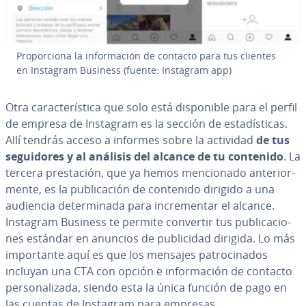
Pro­po­r­cio­na la in­fo­r­ma­ción de contacto para tus clientes
en Instagram Business (fuente: Instagram app)
Otra ca­ra­c­te­rí­s­ti­ca que solo está di­s­po­ni­ble para el perfil
de empresa de Instagram es la sección de es­ta­dí­s­ti­cas.
Allí tendrás acceso a informes sobre la actividad
de tus
se­gui­do­res y al análisis del alcance de tu contenido
. La
tercera pre­s­ta­ción, que ya hemos me­n­cio­na­do an­te­rio­r­
me­n­te, es la pu­bli­ca­ción de contenido dirigido a una
audiencia de­te­r­mi­na­da para in­cre­me­n­tar el alcance.
Instagram Business te permite convertir tus pu­bli­ca­cio­
nes estándar en anuncios de pu­bli­ci­dad dirigida. Lo más
im­po­r­ta­n­te aquí es que los mensajes pa­tro­ci­na­dos
incluyan una CTA con opción e in­fo­r­ma­ción de contacto
pe­r­so­na­li­za­da, siendo esta la única función de pago en
las cuentas de Instagram para empresas.