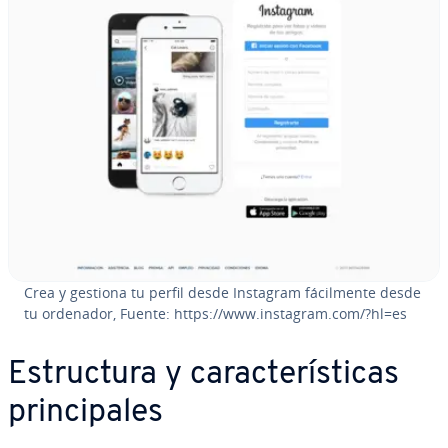
Crea y gestiona tu perfil desde Instagram fá­ci­l­me­n­te desde
tu ordenador, Fuente: https://www.instagram.com/?hl=es
Es­tru­c­tu­ra y ca­ra­c­te­rí­s­ti­cas
pri­n­ci­pa­les