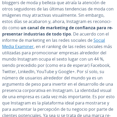
bloggers de moda y belleza que atraía la atención de
otros se­gui­do­res de las últimas te­n­de­n­cias de moda con
imágenes muy atra­c­ti­vas vi­sua­l­me­n­te. Sin embargo,
estos días se acabaron y, ahora, Instagram es re­co­no­ci­
do como
un canal de marketing de confianza para re­
pre­se­n­tar in­du­s­trias de todo tipo
. De acuerdo con el
informe de marketing en las redes sociales de
Social
Media Examiner
, en el ranking de las redes sociales más
uti­li­za­das para pro­mo­cio­nar empresas alrededor del
mundo Instagram ocupa el sexto lugar con un 44 %,
siendo precedido por (como era de esperar) Facebook,
Twitter, LinkedIn, YouTube y Google+. Por sí solo, su
número de usuarios alrededor del mundo ya es un
argumento de peso para invertir en el de­sa­rro­llo de una
presencia co­r­po­ra­ti­va en Instagram. La identidad visual
de una empresa es cada vez más im­po­r­ta­n­te. Es por esto
que Instagram es la pla­ta­fo­r­ma ideal para mostrarse y
para aumentar la pe­r­ce­p­ción de tu negocio por parte de
clientes po­te­n­cia­les. Ya sea si se trata de una marca re­