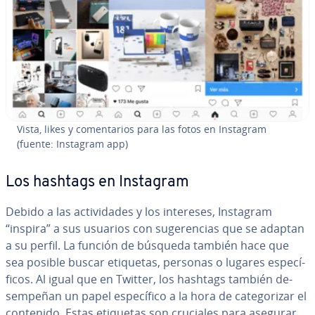
Vista, likes y co­me­n­ta­rios para las fotos en Instagram
(fuente: Instagram app)
Los hashtags en Instagram
Debido a las ac­ti­vi­da­des y los intereses, Instagram
“inspira” a sus usuarios con su­ge­re­n­cias que se adaptan
a su perfil. La función de búsqueda también hace que
sea posible buscar etiquetas, personas o lugares es­pe­cí­
fi­cos. Al igual que en Twitter, los hashtags también de­
sem­pe­ñan un papel es­pe­cí­fi­co a la hora de ca­te­go­ri­zar el
contenido. Estas etiquetas son cruciales para asegurar