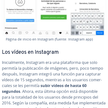
Página de inicio en Instagram (fuente: Instagram app)
Los vídeos en Instagram
Ini­cia­l­me­n­te, Instagram era una pla­ta­fo­r­ma que solo
permitía la pu­bli­ca­ción de imágenes, pero, poco tiempo
después, Instagram integró una función para capturar
vídeos de 15 segundos, mientras a los usuarios co­me­r­
cia­les se les permitía
subir vídeos de hasta 60
segundos
. Ahora, esta última opción está di­s­po­ni­ble
para la totalidad de los usuarios desde pri­n­ci­pios del
2016. Según la compañía, esta medida fue im­ple­me­n­ta­da