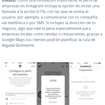
tró­ni­co
. Como una in­no­va­ción im­po­r­ta­n­te, el perfil de
empresas en Instagram incluye la opción de incluir una
llamada a la acción (CTA), con las que se anima al
usuario, por ejemplo, a co­mu­ni­car­se con tu compañía
vía te­le­fó­ni­ca o por SMS. Si incluyes la dirección de tu
negocio, algo que vale la pena es­pe­cia­l­me­n­te para
empresas locales como tiendas o re­s­tau­ra­n­tes, gracias a
Google Maps tus clientes podrán pla­ni­fi­car la ruta de
llegada fá­ci­l­me­n­te.