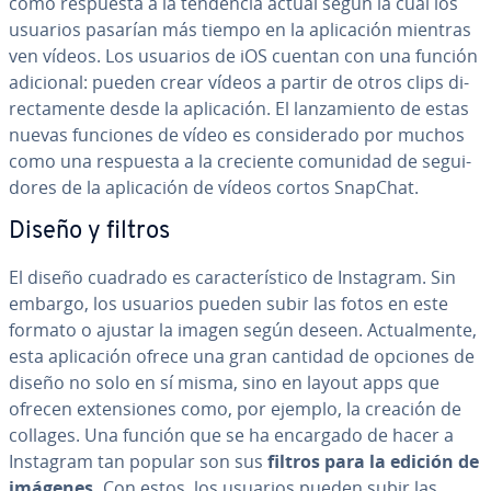
como respuesta a la tendencia actual según la cual los
usuarios pasarían más tiempo en la apli­ca­ción mientras
ven vídeos. Los usuarios de iOS cuentan con una función
adicional: pueden crear vídeos a partir de otros clips di­
re­c­ta­me­n­te desde la apli­ca­ción. El la­n­za­mie­n­to de estas
nuevas funciones de vídeo es co­n­si­de­ra­do por muchos
como una respuesta a la creciente comunidad de se­gui­
do­res de la apli­ca­ción de vídeos cortos SnapChat.
Diseño y filtros
El diseño cuadrado es ca­ra­c­te­rí­s­ti­co de Instagram. Sin
embargo, los usuarios pueden subir las fotos en este
formato o ajustar la imagen según deseen. Ac­tua­l­me­n­te,
esta apli­ca­ción ofrece una gran cantidad de opciones de
diseño no solo en sí misma, sino en layout apps que
ofrecen ex­te­n­sio­nes como, por ejemplo, la creación de
collages. Una función que se ha encargado de hacer a
Instagram tan popular son sus
filtros para la edición de
imágenes.
Con estos, los usuarios pueden subir las