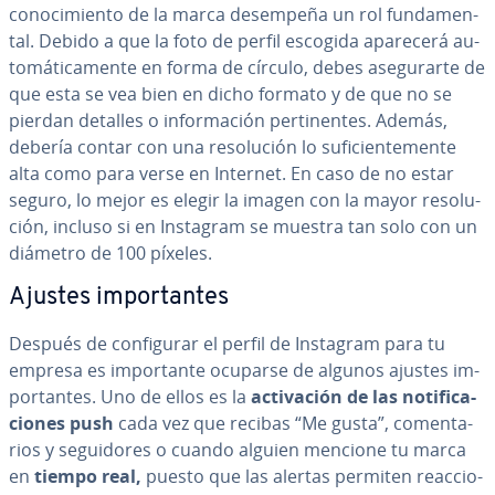
co­no­ci­mie­n­to de la marca desempeña un rol fu­n­da­me­n­
tal. Debido a que la foto de perfil escogida aparecerá au­
to­má­ti­ca­me­n­te en forma de círculo, debes ase­gu­rar­te de
que esta se vea bien en dicho formato y de que no se
pierdan detalles o in­fo­r­ma­ción pe­r­ti­ne­n­tes. Además,
debería contar con una re­so­lu­ción lo su­fi­cie­n­te­me­n­te
alta como para verse en Internet. En caso de no estar
seguro, lo mejor es elegir la imagen con la mayor re­so­lu­
ción, incluso si en Instagram se muestra tan solo con un
diámetro de 100 píxeles.
Ajustes im­po­r­ta­n­tes
Después de co­n­fi­gu­rar el perfil de Instagram para tu
empresa es im­po­r­ta­n­te ocuparse de algunos ajustes im­
po­r­ta­n­tes. Uno de ellos es la
ac­ti­va­ción de las no­ti­fi­ca­
cio­nes push
cada vez que recibas “Me gusta”, co­me­n­ta­
rios y se­gui­do­res o cuando alguien mencione tu marca
en
tiempo real,
puesto que las alertas permiten reac­cio­