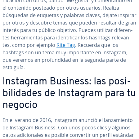
ni­ca­ción con otros, dando “Me gusta” y co­me­n­ta­n­do en
el contenido posteado por otros usuarios. Realiza
búsquedas de etiquetas y palabras claves, déjate inspirar
por otros y descubre temas que pueden resultar de gran
interés para tu público objetivo. Puedes utilizar di­fe­re­n­
tes he­rra­mie­n­tas para ide­n­ti­fi­car los hashtags re­le­va­n­
tes, como por ejemplo
Rite Tag
. Recuerda que los
hashtags son un tema muy im­po­r­ta­n­te en Instagram,
que veremos en pro­fu­n­di­dad en la segunda parte de
esta guía.
Instagram Business: las po­si­
bi­li­da­des de Instagram para tu
negocio
En el verano de 2016, Instagram anunció el la­n­za­mie­n­to
de Instagram Business. Con unos pocos clics y algunos
datos adi­cio­na­les es posible convertir un perfil estándar