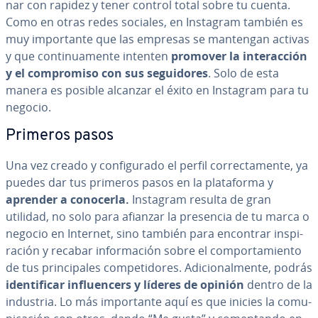
nar con rapidez y tener control total sobre tu cuenta.
Como en otras redes sociales, en Instagram también es
muy im­po­r­ta­n­te que las empresas se mantengan activas
y que co­n­ti­nua­me­n­te intenten
promover la in­ter­ac­ción
y el co­m­pro­mi­so con sus se­gui­do­res
. Solo de esta
manera es posible alcanzar el éxito en Instagram para tu
negocio.
Primeros pasos
Una vez creado y co­n­fi­gu­ra­do el perfil co­rre­c­ta­me­n­te, ya
puedes dar tus primeros pasos en la pla­ta­fo­r­ma y
aprender a conocerla.
Instagram resulta de gran
utilidad, no solo para afianzar la presencia de tu marca o
negocio en Internet, sino también para encontrar in­s­pi­
ra­ción y recabar in­fo­r­ma­ción sobre el co­m­po­r­ta­mie­n­to
de tus pri­n­ci­pa­les co­m­pe­ti­do­res. Adi­cio­na­l­me­n­te, podrás
ide­n­ti­fi­car in­flue­n­ce­rs y líderes de opinión
dentro de la
industria. Lo más im­po­r­ta­n­te aquí es que inicies la co­mu­