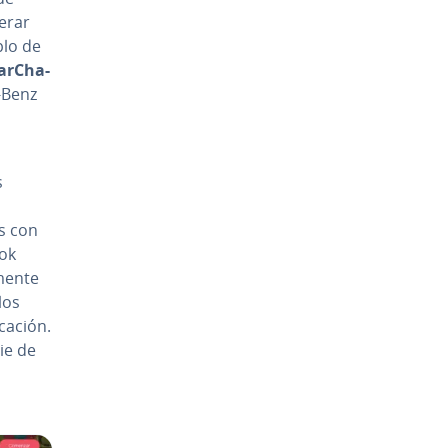
erar
plo de
a­r­Cha­
s-Benz
s
s con
Tok
e­n­te
los
ca­ción.
rie de