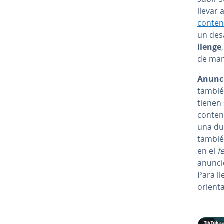
llevar
conten
un des
lle­n­ge
de man
Anunci
tambié
tienen 
conten
una dur
también
en el
f
anunc
Para ll
orie­n­t