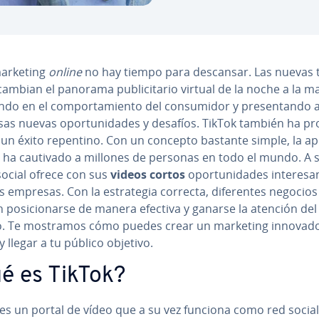
marketing
online
no hay tiempo para descansar. Las nuevas te
 cambian el panorama pu­bli­ci­ta­rio virtual de la noche a la 
e­n­do en el co­m­po­r­ta­mie­n­to del co­n­su­mi­dor y pre­se­n­ta­n­do 
s nuevas opo­r­tu­ni­da­des y desafíos. TikTok también ha pro
o un éxito repentino. Con un concepto bastante simple, la apli
a ha cautivado a millones de personas en todo el mundo. A s
social ofrece con sus
videos cortos
opo­r­tu­ni­da­des in­te­re­sa­
s empresas. Con la es­tra­te­gia correcta, di­fe­re­n­tes negocios
po­si­cio­nar­se de manera efectiva y ganarse la atención del
o. Te mostramos cómo puedes crear un marketing
innovad
y llegar a tu público objetivo.
é es TikTok?
es un portal de vídeo que a su vez funciona como red social