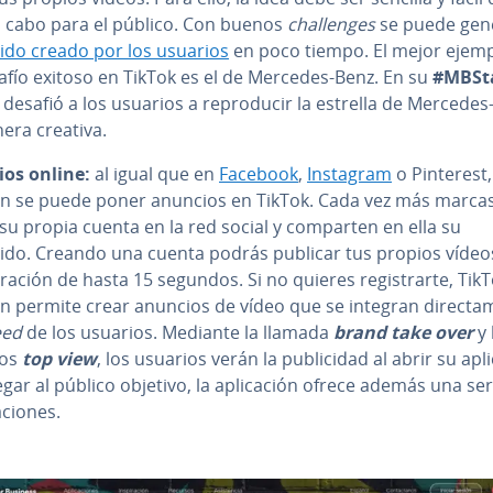
 a cabo para el público. Con buenos
cha­lle­n­ges
se puede gen
ido creado por los usuarios
en poco tiempo. El mejor ejem
afío exitoso en TikTok es el de Mercedes-Benz. En su
#MB­S­t
, desafió a los usuarios a re­pro­du­cir la estrella de Mercede
era creativa.
os online:
al igual que en
Facebook
,
Instagram
o Pinterest,
n se puede poner anuncios en TikTok. Cada vez más marca
su propia cuenta en la red social y comparten en ella su
ido. Creando una cuenta podrás publicar tus propios vídeo
ación de hasta 15 segundos. Si no quieres re­gi­s­trar­te, Tik
 permite crear anuncios de vídeo que se integran di­re­c­ta­m
eed
de los usuarios. Mediante la llamada
brand take over
y 
ios
top view
, los usuarios verán la pu­bli­ci­dad al abrir su apli­
egar al público objetivo, la apli­ca­ción ofrece además una se
a­cio­nes.