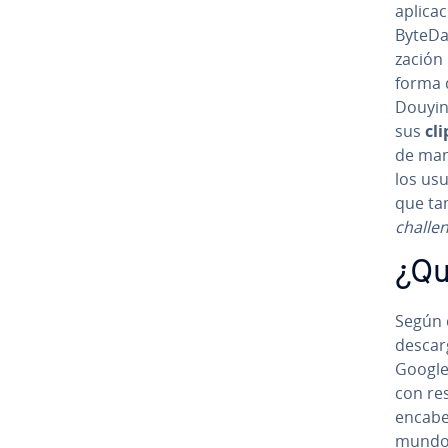
apli­ca­
ByteDan
za­ción
fo­r­m
Douyin
sus
cl
de mane
los usu
que ta
cha­lle­
¿Qu
Según 
de­s­ca
Google 
con res
encabe
mundo