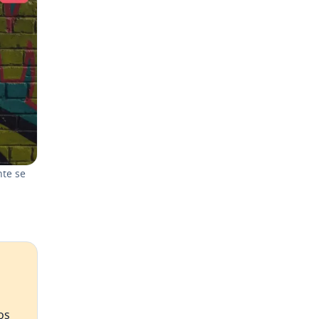
n­te se
os