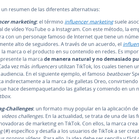
un resumen de las di­fe­re­n­tes al­te­r­na­ti­vas:
­n­cer marketing
:
el término
in­flue­n­cer marketing
suele asoc
tal de vídeo YouTube o a Instagram. Con este método, la em
ra con un personaje famoso de Internet que tiene un númer
­r­me­n­te alto de se­gui­do­res. A través de un acuerdo, el
in­flue­
 la marca o el producto en su contenido en redes. Es im­po­r­t
 presente la marca
de manera natural y no demasiado pu­bl
 Cada vez más
in­flue­n­ce­rs
utilizan TikTok, los cuales tienen u
 audiencia. En el siguiente ejemplo, el famoso
beatboxer
Sp
a in­di­re­c­ta­me­n­te a la marca de galletas Oreo, co­n­vi­r­tie­n­do
que hace des­em­pa­que­ta­n­do las galletas y comiendo en un
tbox.
-Cha­lle­n­ges
:
un formato muy popular en la apli­ca­ción de
s
videos cha­lle­n­ges.
En la ac­tua­li­dad, se trata de una de las
no­va­do­ras de marketing
en TikTok. Con ellos, la marca crea
ag
(#) es­pe­cí­fi­co y desafía a los usuarios de TikTok a ser crea
us propios vídeos. Para ello, la idea debe ser sencilla y fácil 