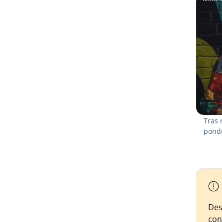
Tras r
pondr
Des
con