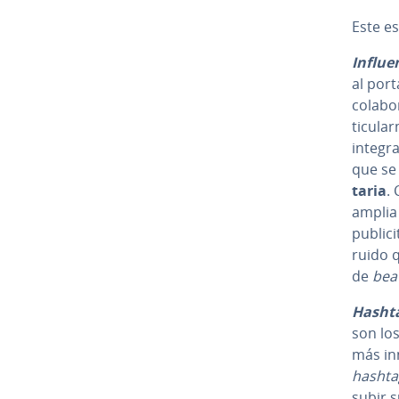
Este es 
In­flue
al por
colabo
ti­cu­la
integra
que se
ta­ria
.
amplia
publicit
ruido 
de
bea
Hashtag
son lo
más in­
hasht
subir s