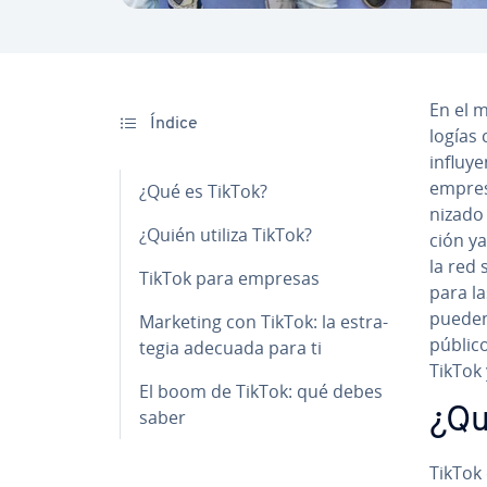
En el 
Índice
lo­gías
in­flu­y
empresa
¿Qué es TikTok?
ni­za­d
¿Quién utiliza TikTok?
ción y
la red 
TikTok para empresas
para la
pueden 
Marketing con TikTok: la es­tra­
públic
te­gia adecuada para ti
TikTok 
El boom de TikTok: qué debes
¿Qu
saber
TikTok 