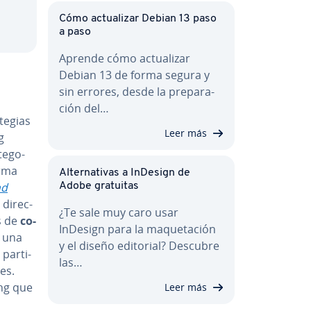
Cómo ac­tua­li­zar Debian 13 paso
a paso
Aprende cómo ac­tua­li­zar
Debian 13 de forma segura y
sin errores, desde la pre­pa­ra­
ción del…
te­gias
Leer más
g
te­go­
forma
Al­te­r­na­ti­vas a InDesign de
nd
Adobe gratuitas
i­re­c­
¿Te sale muy caro usar
os de
co­
InDesign para la ma­que­ta­ción
e una
y el diseño editorial? Descubre
a­r­ti­
las…
es.
ing que
Leer más