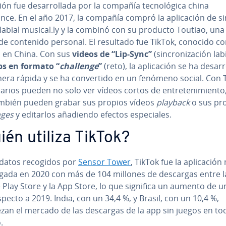
ción fue de­sa­rro­lla­da por la compañía te­c­no­ló­gi­ca china
ce. En el año 2017, la compañía compró la apli­ca­ción de si­n
 labial musical.ly y la combinó con su producto Toutiao, una 
a de contenido personal. El resultado fue TikTok, conocido 
 en China. Con sus
videos de “Lip-Sync”
(si­n­cro­ni­za­ción lab
ips en formato “
challenge
”
(reto), la apli­ca­ción se ha de­sa­rr
ra rápida y se ha co­n­ve­r­ti­do en un fenómeno social. Con 
arios pueden no solo ver vídeos cortos de en­tre­te­ni­mie­n­to
mbién pueden grabar sus propios vídeos
playback
o sus pr
n­ges
y editarlos añadiendo efectos es­pe­cia­les.
ién utiliza TikTok?
datos recogidos por
Sensor Tower
, TikTok fue la apli­ca­ció
­r­ga­da en 2020 con más de 104 millones de descargas entre l
Play Store y la App Store, lo que significa un aumento de u
pecto a 2019. India, con un 34,4 %, y Brasil, con un 10,4 %,
zan el mercado de las descargas de la app sin juegos en to
.