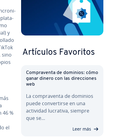
­cro­ni­
pla­ta­
como
ial) y
o­lla­do
TikTok
Artículos Favoritos
, sino
opios
Co­m­pra­ve­n­ta de dominios: cómo
ganar dinero con las di­re­c­cio­nes
web
La co­m­pra­ve­n­ta de dominios
n más
puede co­n­ve­r­ti­r­se en una
a
actividad lucrativa, siempre
n 46 %
que se…
do el
Leer más