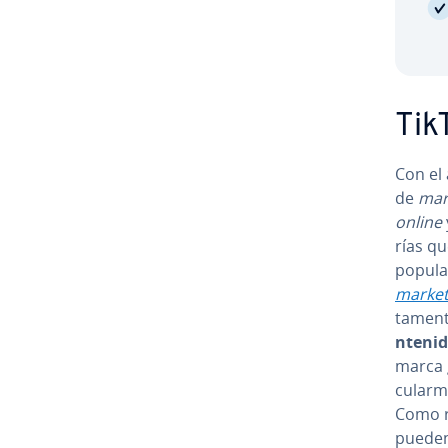
Tik
Con el 
de
mar
online
rías que
popular
market
ta­me­n
n­te­n
marca g
cu­la­r
Como re
pueden 