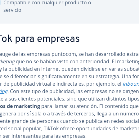
Co­m­pa­ti­ble con cualquier producto o
servicio
Tok para empresas
auge de las empresas puntocom, se han de­sa­rro­lla­do es­tra­
keting
que no se habían visto con an­te­rio­ri­dad. El marketin
y la pu­bli­ci­dad en Internet pueden dividirse en varias su­b­ca­
 se di­fe­re­n­cian si­g­ni­fi­ca­ti­va­me­n­te en su es­tra­te­gia. Una 
 de pu­bli­ci­dad virtual e indirecta es, por ejemplo, el
inbou
ing
. Con este tipo de pu­bli­ci­dad, las empresas no se dirigen d
­te a sus clientes po­te­n­cia­les, sino que utilizan distintos tip
i­dos de marketing
para llamar su atención. El contenido qu
enera por sí sola o a través de terceros, llega a un número p
­me­n­te grande de personas cuando se publica en redes social
d social popular, TikTok ofrece opo­r­tu­ni­da­des de market
ser in­te­re­sa­n­tes para las empresas.