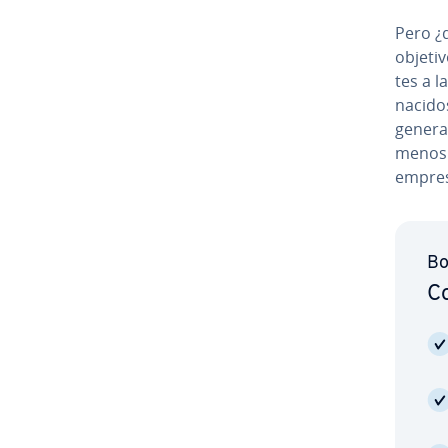
Pero ¿q
objetivo
tes a l
nacido
ge­ne­r
menos d
empres
Bo
Co