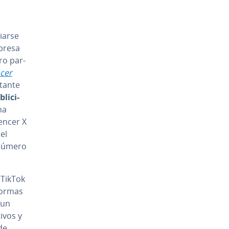
iarse
presa
o pa­r­
n­cer
a­n­te
i­ci­
na
encer X
 el
 número
 TikTok
 formas
 un
tivos y
de