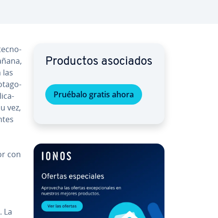
­c­no­
mañana,
Productos asociados
a las
­ta­go­
Pruébalo gratis ahora
­ca­
u vez,
n­tes
or con
. La