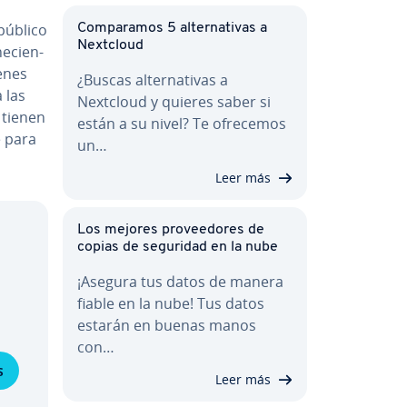
 público
Co­m­pa­ra­mos 5 al­te­r­na­ti­vas a
Nextcloud
e­cie­n­
venes
¿Buscas al­te­r­na­ti­vas a
 las
Nextcloud y quieres saber si
 tienen
están a su nivel? Te ofrecemos
e para
un…
Leer más
Los mejores pro­vee­do­res de
copias de seguridad en la nube
¡Asegura tus datos de manera
fiable en la nube! Tus datos
estarán en buenas manos
con…
s
Leer más