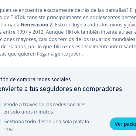
uién se encuentra exac­ta­me­n­te detrás de las pantallas? El
 de TikTok consiste pri­n­ci­pa­l­me­n­te en ado­le­s­ce­n­tes pe­r­te­n
a llamada
Ge­ne­ra­ción Z
. Esto incluye a todos los niños y jó
s entre 1997 y 2012. Aunque TikTok también intenta atraer a
a­cio­nes mayores, casi dos tercios de los usuarios mundiales
e 30 años, por lo que TikTok es es­pe­cia­l­me­n­te in­te­re­sa­n­t
as que quieren llegar a gente joven.
tón de compra redes sociales
nvierte a tus se­gui­do­res en co­m­pra­do­res
Vende a través de las redes sociales
en solo unos minutos
Gestiona todo desde una sola pla­ta­fo­
Ver pack
r­ma