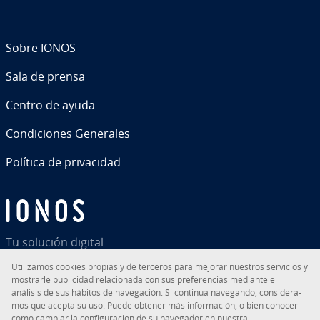
Sobre IONOS
Sala de prensa
Centro de ayuda
Co­n­di­cio­nes Generales
Política de pri­va­ci­dad
Tu solución digital
Uti­li­za­mos cookies propias y de terceros para mejorar nuestros servicios y
mostrarle pu­bli­ci­dad re­la­cio­na­da con sus pre­fe­re­n­cias mediante el
análisis de sus hábitos de na­ve­ga­ción. Si continua navegando, co­n­si­de­ra­
mos que acepta su uso. Puede obtener más in­fo­r­ma­ción, o bien conocer
RSS
LinkedIn
tiktok
Instagram
Facebook
YouTube
cómo cambiar la co­n­fi­gu­ra­ción de su navegador en nuestra.