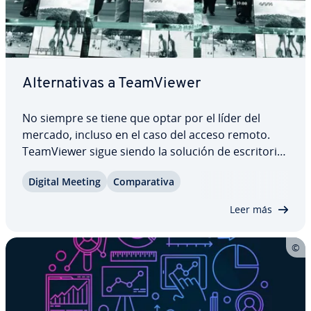
Al­te­r­na­ti­vas a Tea­m­Vie­wer
No siempre se tiene que optar por el líder del
mercado, incluso en el caso del acceso remoto.
Tea­m­Vie­wer sigue siendo la solución de es­cri­to­rio
remoto o de reuniones online más utilizada, pero
Digital Meeting
Co­m­pa­ra­ti­va
en el mercado existen numerosas opciones adi­cio­
na­les que merece la pena co­n­si­de­rar. En…
Leer más