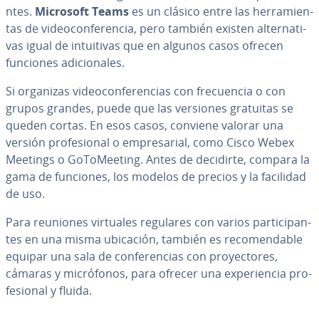
n­tes.
Microsoft Teams
es un clásico entre las he­rra­mie­n­
tas de vi­deo­co­n­fe­re­n­cia, pero también existen al­te­r­na­ti­
vas igual de in­tui­ti­vas que en algunos casos ofrecen
funciones adi­cio­na­les.
Si organizas vi­deo­co­n­fe­re­n­cias con fre­cue­n­cia o con
grupos grandes, puede que las versiones gratuitas se
queden cortas. En esos casos, conviene valorar una
versión pro­fe­sio­nal o em­pre­sa­rial, como Cisco Webex
Meetings o Go­To­Mee­ti­ng. Antes de decidirte, compara la
gama de funciones, los modelos de precios y la facilidad
de uso.
Para reuniones virtuales regulares con varios pa­r­ti­ci­pa­n­
tes en una misma ubicación, también es re­co­me­n­da­ble
equipar una sala de co­n­fe­re­n­cias con pro­ye­c­to­res,
cámaras y mi­cró­fo­nos, para ofrecer una ex­pe­rie­n­cia pro­
fe­sio­nal y fluida.