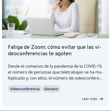
Fatiga de Zoom: cómo evitar que las vi­
deo­co­n­fe­re­n­cias te agoten
Desde el comienzo de la pandemia de la COVID-19,
el número de personas que te­le­tra­ba­jan se ha mu­
l­ti­pli­ca­do y, con ellos, el número de vi­deo­co­n­fe­re­n­
cias. Las he­rra­mie­n­tas para rea­li­zar­las tienen sin
Vi­deo­co­n­fe­re­n­cia
Glosario
embargo un in­co­n­ve­nie­n­te: cansan rá­pi­da­me­n­te a
los que las utilizan. Este nuevo…
Leer más