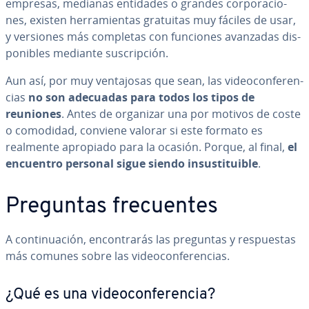
empresas, medianas entidades o grandes co­r­po­ra­cio­
nes, existen he­rra­mie­n­tas gratuitas muy fáciles de usar,
y versiones más completas con funciones avanzadas di­s­
po­ni­bles mediante su­s­cri­p­ción.
Aun así, por muy ve­n­ta­jo­sas que sean, las vi­deo­co­n­fe­re­n­
cias
no son adecuadas para todos los tipos de
reuniones
. Antes de organizar una por motivos de coste
o comodidad, conviene valorar si este formato es
realmente apropiado para la ocasión. Porque, al final,
el
encuentro personal sigue siendo in­su­s­ti­tui­ble
.
Preguntas fre­cue­n­tes
A co­n­ti­nua­ción, en­co­n­tra­rás las preguntas y re­s­pue­s­tas
más comunes sobre las vi­deo­co­n­fe­re­n­cias.
¿Qué es una vi­deo­co­n­fe­re­n­cia?