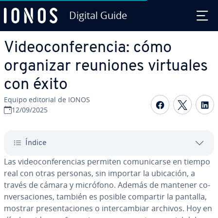
Digital Guide
Saltar al contenido principal
Vi­deo­co­n­fe­re­n­cia: cómo
organizar reuniones virtuales
con éxito
Equipo editorial de IONOS
Compartir 
Compar
C
12/09/2025
Índice
Las vi­deo­co­n­fe­re­n­cias permiten co­mu­ni­car­se en tiempo
real con otras personas, sin importar la ubicación, a
través de cámara y micrófono. Además de mantener co­
n­ve­r­sa­cio­nes, también es posible compartir la pantalla,
mostrar pre­se­n­ta­cio­nes o in­te­r­ca­m­biar archivos. Hoy en