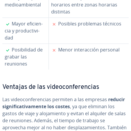
me­dioa­m­bie­n­tal
horarios entre zonas horarias
distintas
✓
✗
Mayor efi­cie­n­
Posibles problemas técnicos
cia y pro­du­c­ti­vi­
dad
✓
✗
Po­si­bi­li­dad de
Menor in­ter­ac­ción personal
grabar las
reuniones
Ventajas de las vi­deo­co­n­fe­re­n­cias
Las vi­deo­co­n­fe­re­n­cias permiten a las empresas
reducir
si­g­ni­fi­ca­ti­va­me­n­te los costes
, ya que eliminan los
gastos de viaje y alo­ja­mie­n­to y evitan el alquiler de salas
de reuniones. Además, el tiempo de trabajo se
aprovecha mejor al no haber de­s­pla­za­mie­n­tos. También