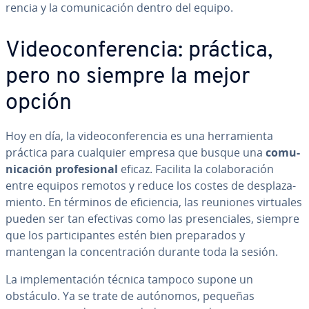
re­n­cia y la co­mu­ni­ca­ción dentro del equipo.
Vi­deo­co­n­fe­re­n­cia: práctica,
pero no siempre la mejor
opción
Hoy en día, la vi­deo­co­n­fe­re­n­cia es una he­rra­mie­n­ta
práctica para cualquier empresa que busque una
co­mu­
ni­ca­ción pro­fe­sio­nal
eficaz. Facilita la co­la­bo­ra­ción
entre equipos remotos y reduce los costes de de­s­pla­za­
mie­n­to. En términos de efi­cie­n­cia, las reuniones virtuales
pueden ser tan efectivas como las pre­se­n­cia­les, siempre
que los pa­r­ti­ci­pa­n­tes estén bien pre­pa­ra­dos y
mantengan la co­n­ce­n­tra­ción durante toda la sesión.
La im­ple­me­n­ta­ción técnica tampoco supone un
obstáculo. Ya se trate de autónomos, pequeñas