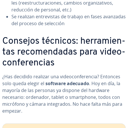
les (re­es­tru­c­tu­ra­cio­nes, cambios or­ga­ni­za­ti­vos,
reducción de personal, etc.)
Se realizan en­tre­vi­s­tas de trabajo en fases avanzadas
del proceso de selección
Consejos técnicos: he­rra­mie­n­
tas re­co­me­n­da­das para vi­deo­
co­n­fe­re­n­cias
¿Has decidido realizar una vi­deo­co­n­fe­re­n­cia? Entonces
solo queda elegir el
software adecuado
. Hoy en día, la
mayoría de las personas ya dispone del hardware
necesario: ordenador, tablet o sma­r­t­pho­ne, todos con
micrófono y cámara in­te­gra­dos. No hace falta más para
empezar.