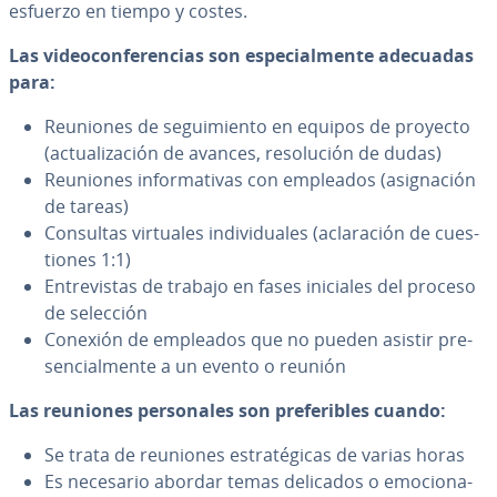
esfuerzo en tiempo y costes.
Las vi­deo­co­n­fe­re­n­cias son es­pe­cia­l­me­n­te adecuadas
para:
Reuniones de se­gui­mie­n­to en equipos de proyecto
(ac­tua­li­za­ción de avances, re­so­lu­ción de dudas)
Reuniones in­fo­r­ma­ti­vas con empleados (asi­g­na­ción
de tareas)
Consultas virtuales in­di­vi­dua­les (acla­ra­ción de cue­s­
tio­nes 1:1)
En­tre­vi­s­tas de trabajo en fases iniciales del proceso
de selección
Conexión de empleados que no pueden asistir pre­
se­n­cia­l­me­n­te a un evento o reunión
Las reuniones pe­r­so­na­les son pre­fe­ri­bles cuando:
Se trata de reuniones es­tra­té­gi­cas de varias horas
Es necesario abordar temas delicados o emo­cio­na­