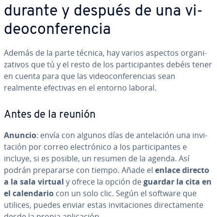
durante y después de una vi­
deo­co­n­fe­re­n­cia
Además de la parte técnica, hay varios aspectos or­ga­ni­
za­ti­vos que tú y el resto de los pa­r­ti­ci­pa­n­tes debéis tener
en cuenta para que las vi­deo­co­n­fe­re­n­cias sean
realmente efectivas en el entorno laboral.
Antes de la reunión
Anuncio
: envía con algunos días de an­te­la­ción una in­vi­
ta­ción por correo ele­c­tró­ni­co a los pa­r­ti­ci­pa­n­tes e
incluye, si es posible, un resumen de la agenda. Así
podrán pre­pa­rar­se con tiempo. Añade el
enlace directo
a la sala virtual
y ofrece la opción de
guardar la cita en
el ca­le­n­da­rio
con un solo clic. Según el software que
utilices, puedes enviar estas in­vi­ta­cio­nes di­re­c­ta­me­n­te
desde la propia apli­ca­ción.