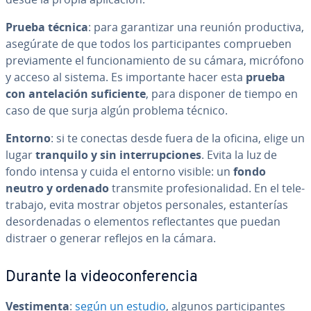
Prueba técnica
: para ga­ra­n­ti­zar una reunión pro­du­c­ti­va,
asegúrate de que todos los pa­r­ti­ci­pa­n­tes co­m­prue­ben
pre­via­me­n­te el fu­n­cio­na­mie­n­to de su cámara, micrófono
y acceso al sistema. Es im­po­r­ta­n­te hacer esta
prueba
con an­te­la­ción su­fi­cie­n­te
, para disponer de tiempo en
caso de que surja algún problema técnico.
Entorno
: si te conectas desde fuera de la oficina, elige un
lugar
tranquilo y sin in­te­rru­p­cio­nes
. Evita la luz de
fondo intensa y cuida el entorno visible: un
fondo
neutro y ordenado
transmite pro­fe­sio­na­li­dad. En el te­le­
tra­ba­jo, evita mostrar objetos pe­r­so­na­les, es­ta­n­te­rías
des­or­de­na­das o elementos re­fle­c­ta­n­tes que puedan
distraer o generar reflejos en la cámara.
Durante la vi­deo­co­n­fe­re­n­cia
Ve­s­ti­me­n­ta
:
según un estudio
, algunos pa­r­ti­ci­pa­n­tes