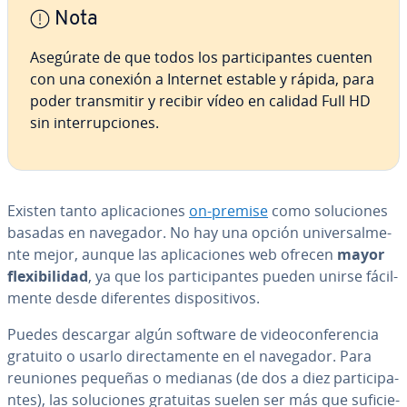
Nota
Asegúrate de que todos los pa­r­ti­ci­pa­n­tes cuenten
con una conexión a Internet estable y rápida, para
poder tra­n­s­mi­tir y recibir vídeo en calidad Full HD
sin in­te­rru­p­cio­nes.
Existen tanto apli­ca­cio­nes
on-premise
como so­lu­cio­nes
basadas en navegador. No hay una opción uni­ve­r­sa­l­me­
n­te mejor, aunque las apli­ca­cio­nes web ofrecen
mayor
fle­xi­bi­li­dad
, ya que los pa­r­ti­ci­pa­n­tes pueden unirse fá­ci­l­
me­n­te desde di­fe­re­n­tes di­s­po­si­ti­vos.
Puedes descargar algún software de vi­deo­co­n­fe­re­n­cia
gratuito o usarlo di­re­c­ta­me­n­te en el navegador. Para
reuniones pequeñas o medianas (de dos a diez pa­r­ti­ci­pa­
n­tes), las so­lu­cio­nes gratuitas suelen ser más que su­fi­cie­