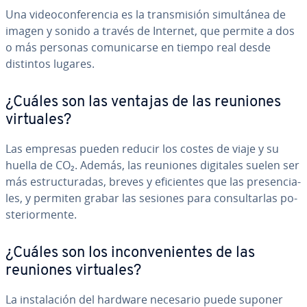
Una vi­deo­co­n­fe­re­n­cia es la tra­n­s­mi­sión si­mu­l­tá­nea de
imagen y sonido a través de Internet, que permite a dos
o más personas co­mu­ni­car­se en tiempo real desde
distintos lugares.
¿Cuáles son las ventajas de las reuniones
virtuales?
Las empresas pueden reducir los costes de viaje y su
huella de CO₂. Además, las reuniones digitales suelen ser
más es­tru­c­tu­ra­das, breves y efi­cie­n­tes que las pre­se­n­cia­
les, y permiten grabar las sesiones para co­n­su­l­tar­las po­
s­te­rio­r­me­n­te.
¿Cuáles son los in­co­n­ve­nie­n­tes de las
reuniones virtuales?
La in­s­ta­la­ción del hardware necesario puede suponer