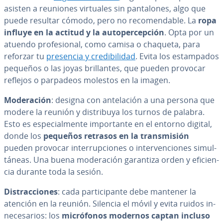
asisten a reuniones virtuales sin pa­n­ta­lo­nes, algo que
puede resultar cómodo, pero no re­co­me­n­da­ble. La
ropa
influye en la actitud y la au­to­pe­r­ce­p­ción
. Opta por un
atuendo pro­fe­sio­nal, como camisa o chaqueta, para
reforzar tu
presencia y cre­di­bi­li­dad
. Evita los es­ta­m­pa­dos
pequeños o las joyas bri­lla­n­tes, que pueden provocar
reflejos o parpadeos molestos en la imagen.
Mo­de­ra­ción
: designa con an­te­la­ción a una persona que
modere la reunión y di­s­tri­bu­ya los turnos de palabra.
Esto es es­pe­cia­l­me­n­te im­po­r­ta­n­te en el entorno digital,
donde los
pequeños retrasos en la tra­n­s­mi­sión
pueden provocar in­te­rru­p­cio­nes o in­te­r­ve­n­cio­nes si­mu­l­
tá­neas. Una buena mo­de­ra­ción garantiza orden y efi­cie­n­
cia durante toda la sesión.
Di­s­tra­c­cio­nes
: cada pa­r­ti­ci­pa­n­te debe mantener la
atención en la reunión. Silencia el móvil y evita ruidos in­
ne­ce­sa­rios: los
mi­cró­fo­nos modernos captan incluso