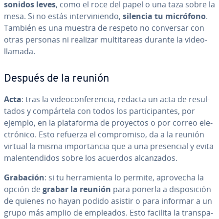
sonidos leves
, como el roce del papel o una taza sobre la
mesa. Si no estás in­te­r­vi­nie­n­do,
silencia tu micrófono
.
También es una muestra de respeto no conversar con
otras personas ni realizar mu­l­ti­ta­reas durante la vi­deo­
lla­ma­da.
Después de la reunión
Acta
: tras la vi­deo­co­n­fe­re­n­cia, redacta un acta de re­su­l­
ta­dos y co­m­pár­te­la con todos los pa­r­ti­ci­pa­n­tes, por
ejemplo, en la pla­ta­fo­r­ma de proyectos o por correo ele­
c­tró­ni­co. Esto refuerza el co­m­pro­mi­so, da a la reunión
virtual la misma im­po­r­ta­n­cia que a una pre­se­n­cial y evita
ma­le­n­te­n­di­dos sobre los acuerdos al­ca­n­za­dos.
Grabación
: si tu he­rra­mie­n­ta lo permite, aprovecha la
opción de
grabar la reunión
para ponerla a di­s­po­si­ción
de quienes no hayan podido asistir o para informar a un
grupo más amplio de empleados. Esto facilita la tra­n­s­pa­