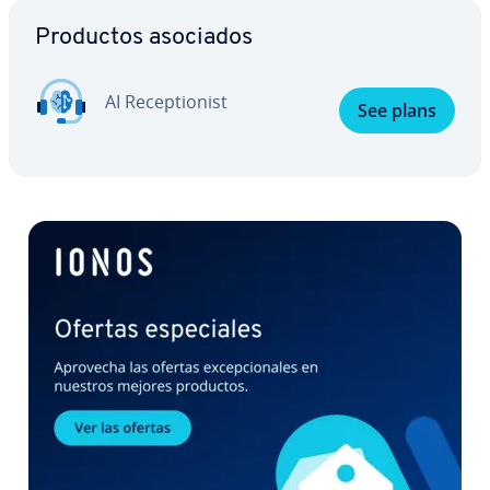
Ir al menú principal
Productos asociados
AI Re­ce­p­tio­ni­st
See plans