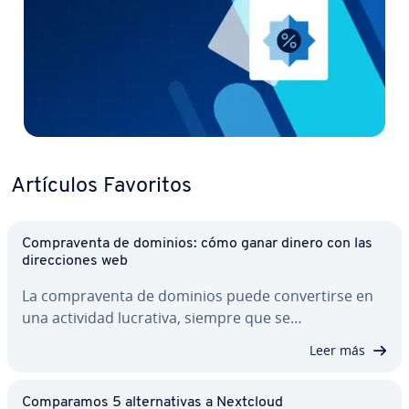
Artículos Favoritos
Co­m­pra­ve­n­ta de dominios: cómo ganar dinero con las
di­re­c­cio­nes web
La co­m­pra­ve­n­ta de dominios puede co­n­ve­r­ti­r­se en
una actividad lucrativa, siempre que se…
Leer más
Co­m­pa­ra­mos 5 al­te­r­na­ti­vas a Nextcloud