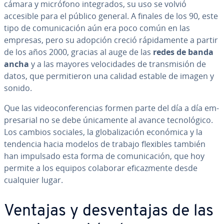
cámara y micrófono in­te­gra­dos, su uso se volvió
accesible para el público general. A finales de los 90, este
tipo de co­mu­ni­ca­ción aún era poco común en las
empresas, pero su adopción creció rá­pi­da­me­n­te a partir
de los años 2000, gracias al auge de las
redes de banda
ancha
y a las mayores ve­lo­ci­da­des de tra­n­s­mi­sión de
datos, que pe­r­mi­tie­ron una calidad estable de imagen y
sonido.
Que las vi­deo­co­n­fe­re­n­cias formen parte del día a día em­
pre­sa­rial no se debe úni­ca­me­n­te al avance te­c­no­ló­gi­co.
Los cambios sociales, la glo­ba­li­za­ción económica y la
tendencia hacia modelos de trabajo flexibles también
han impulsado esta forma de co­mu­ni­ca­ción, que hoy
permite a los equipos colaborar efi­ca­z­me­n­te desde
cualquier lugar.
Ventajas y de­s­ve­n­ta­jas de las