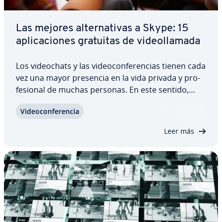
Las mejores al­te­r­na­ti­vas a Skype: 15
apli­ca­cio­nes gratuitas de vi­deo­lla­ma­da
Los vi­deo­chats y las vi­deo­co­n­fe­re­n­cias tienen cada
vez una mayor presencia en la vida privada y pro­
fe­sio­nal de muchas personas. En este sentido,
Skype es el software de mayor renombre en el
Vi­deo­co­n­fe­re­n­cia
ámbito de la vi­deo­te­le­fo­nía por ordenador. Sin
embargo, todavía hay muchos que de­s­co­no­cen…
Leer más