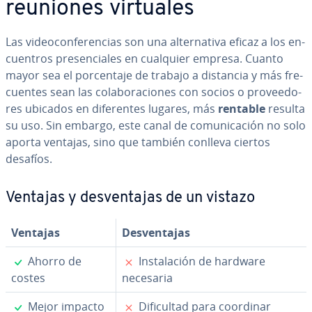
reuniones virtuales
Las vi­deo­co­n­fe­re­n­cias son una al­te­r­na­ti­va eficaz a los en­
cue­n­tros pre­se­n­cia­les en cualquier empresa. Cuanto
mayor sea el po­r­ce­n­ta­je de trabajo a distancia y más fre­
cue­n­tes sean las co­la­bo­ra­cio­nes con socios o pro­vee­do­
res ubicados en di­fe­re­n­tes lugares, más
rentable
resulta
su uso. Sin embargo, este canal de co­mu­ni­ca­ción no solo
aporta ventajas, sino que también conlleva ciertos
desafíos.
Ventajas y de­s­ve­n­ta­jas de un vistazo
Ventajas
De­s­ve­n­ta­jas
✓
✗
Ahorro de
In­s­ta­la­ción de hardware
costes
necesaria
✓
✗
Mejor impacto
Di­fi­cu­l­tad para coordinar