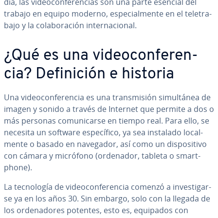
día, las vi­deo­co­n­fe­re­n­cias son una parte esencial del
trabajo en equipo moderno, es­pe­cia­l­me­n­te en el te­le­tra­
ba­jo y la co­la­bo­ra­ción in­te­r­na­cio­nal.
¿Qué es una vi­deo­co­n­fe­re­n­
cia? De­fi­ni­ción e historia
Una vi­deo­co­n­fe­re­n­cia es una tra­n­s­mi­sión si­mu­l­tá­nea de
imagen y sonido a través de Internet que permite a dos o
más personas co­mu­ni­car­se en tiempo real. Para ello, se
necesita un software es­pe­cí­fi­co, ya sea instalado lo­ca­l­
me­n­te o basado en navegador, así como un di­s­po­si­ti­vo
con cámara y micrófono (ordenador, tableta o sma­r­t­
pho­ne).
La te­c­no­lo­gía de vi­deo­co­n­fe­re­n­cia comenzó a in­ve­s­ti­gar­
se ya en los años 30. Sin embargo, solo con la llegada de
los or­de­na­do­res potentes, esto es, equipados con