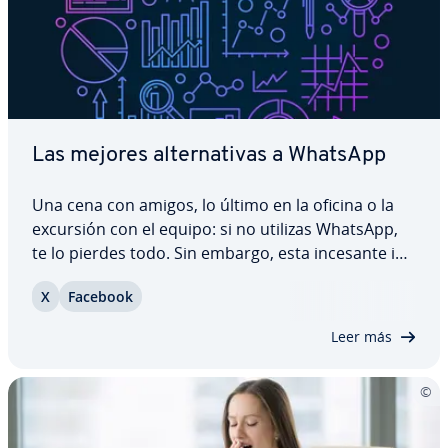
Las mejores al­te­r­na­ti­vas a WhatsApp
Una cena con amigos, lo último en la oficina o la
excursión con el equipo: si no utilizas WhatsApp,
te lo pierdes todo. Sin embargo, esta incesante in­
te­r­co­ne­xión conlleva también ciertos in­co­n­ve­nie­n­
X
Facebook
tes. En pa­r­ti­cu­lar, desde que WhatsApp comparte
sus datos con la empresa madre,…
Leer más