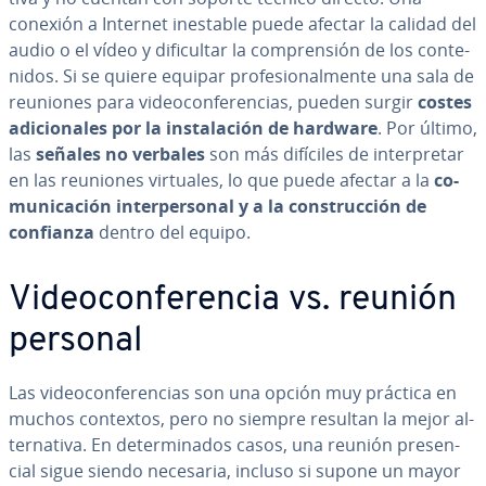
conexión a Internet inestable puede afectar la calidad del
audio o el vídeo y di­fi­cu­l­tar la co­m­pre­n­sión de los co­n­te­
ni­dos. Si se quiere equipar pro­fe­sio­na­l­me­n­te una sala de
reuniones para vi­deo­co­n­fe­re­n­cias, pueden surgir
costes
adi­cio­na­les por la in­s­ta­la­ción de hardware
. Por último,
las
señales no verbales
son más difíciles de in­te­r­pre­tar
en las reuniones virtuales, lo que puede afectar a la
co­
mu­ni­ca­ción in­te­r­pe­r­so­nal y a la co­n­s­tru­c­ción de
confianza
dentro del equipo.
Vi­deo­co­n­fe­re­n­cia vs. reunión
personal
Las vi­deo­co­n­fe­re­n­cias son una opción muy práctica en
muchos contextos, pero no siempre resultan la mejor al­
te­r­na­ti­va. En de­te­r­mi­na­dos casos, una reunión pre­se­n­
cial sigue siendo necesaria, incluso si supone un mayor