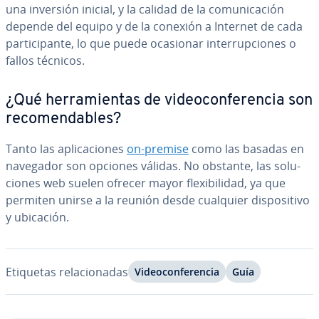
una inversión inicial, y la calidad de la co­mu­ni­ca­ción
depende del equipo y de la conexión a Internet de cada
pa­r­ti­ci­pa­n­te, lo que puede ocasionar in­te­rru­p­cio­nes o
fallos técnicos.
¿Qué he­rra­mie­n­tas de vi­deo­co­n­fe­re­n­cia son
re­co­me­n­da­bles?
Tanto las apli­ca­cio­nes
on-premise
como las basadas en
navegador son opciones válidas. No obstante, las so­lu­
cio­nes web suelen ofrecer mayor fle­xi­bi­li­dad, ya que
permiten unirse a la reunión desde cualquier di­s­po­si­ti­vo
y ubicación.
Etiquetas re­la­cio­na­das
Vi­deo­co­n­fe­re­n­cia
Guía