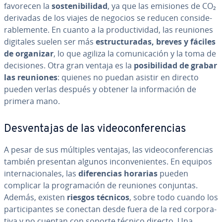
favorecen la
so­s­te­ni­bi­li­dad
, ya que las emisiones de CO₂
derivadas de los viajes de negocios se reducen co­n­si­de­
ra­ble­me­n­te. En cuanto a la pro­du­c­ti­vi­dad, las reuniones
digitales suelen ser más
es­tru­c­tu­ra­das, breves y fáciles
de organizar
, lo que agiliza la co­mu­ni­ca­ción y la toma de
de­ci­sio­nes. Otra gran ventaja es la
po­si­bi­li­dad de grabar
las reuniones
: quienes no puedan asistir en directo
pueden verlas después y obtener la in­fo­r­ma­ción de
primera mano.
De­s­ve­n­ta­jas de las vi­deo­co­n­fe­re­n­cias
A pesar de sus múltiples ventajas, las vi­deo­co­n­fe­re­n­cias
también presentan algunos in­co­n­ve­nie­n­tes. En equipos
in­te­r­na­cio­na­les, las
di­fe­re­n­cias horarias
pueden
complicar la pro­gra­ma­ción de reuniones conjuntas.
Además, existen
riesgos técnicos
, sobre todo cuando los
pa­r­ti­ci­pa­n­tes se conectan desde fuera de la red co­r­po­ra­
ti­va y no cuentan con soporte técnico directo. Una