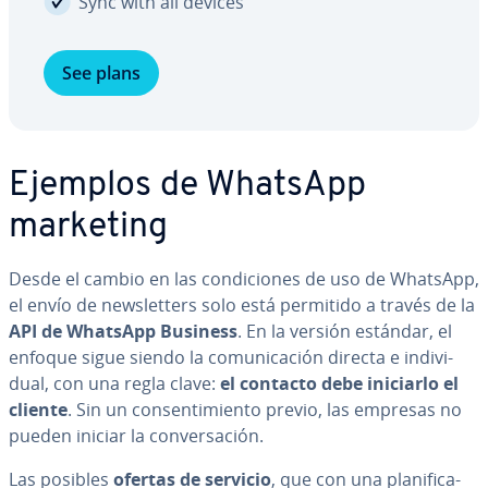
Sync with all devices
See plans
Ejemplos de WhatsApp
marketing
Desde el cambio en las co­n­di­cio­nes de uso de WhatsApp,
el envío de ne­w­s­le­t­te­rs solo está permitido a través de la
API de WhatsApp Business
. En la versión estándar, el
enfoque sigue siendo la co­mu­ni­ca­ción directa e in­di­vi­
dual, con una regla clave:
el contacto debe iniciarlo el
cliente
. Sin un co­n­se­n­ti­mie­n­to previo, las empresas no
pueden iniciar la co­n­ve­r­sa­ción.
Las posibles
ofertas de servicio
, que con una pla­ni­fi­ca­