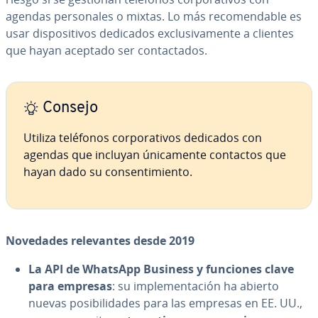
agendas pe­r­so­na­les o mixtas. Lo más re­co­me­n­da­ble es
usar di­s­po­si­ti­vos dedicados ex­clu­si­va­me­n­te a clientes
que hayan aceptado ser co­n­ta­c­ta­dos.
Consejo
Utiliza teléfonos co­r­po­ra­ti­vos dedicados con
agendas que incluyan úni­ca­me­n­te contactos que
hayan dado su co­n­se­n­ti­mie­n­to.
Novedades re­le­va­n­tes desde 2019
La API de WhatsApp Business y funciones clave
para empresas
: su im­ple­me­n­ta­ción ha abierto
nuevas po­si­bi­li­da­des para las empresas en EE. UU.,