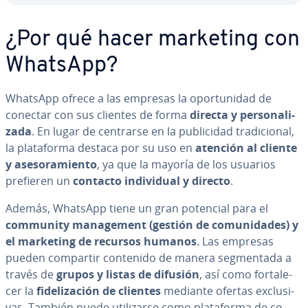
¿Por qué hacer marketing con
WhatsApp?
WhatsApp ofrece a las empresas la opo­r­tu­ni­dad de
conectar con sus clientes de forma
directa y pe­r­so­na­li­
za­da
. En lugar de centrarse en la pu­bli­ci­dad tra­di­cio­nal,
la pla­ta­fo­r­ma destaca por su uso en
atención al cliente
y ase­so­ra­mie­n­to
, ya que la mayoría de los usuarios
prefieren un
contacto in­di­vi­dual y directo
.
Además, WhatsApp tiene un gran potencial para el
community ma­na­ge­me­nt (gestión de co­mu­ni­da­des) y
el marketing de recursos humanos
. Las empresas
pueden compartir contenido de manera se­g­me­n­ta­da a
través de
grupos y listas de difusión
, así como fo­r­ta­le­
cer la
fi­de­li­za­ción de clientes
mediante ofertas ex­clu­si­
vas. También puede uti­li­zar­se como pla­ta­fo­r­ma de co­