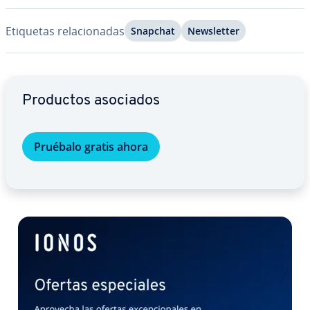
Etiquetas re­la­cio­na­das
Snapchat
Ne­w­s­le­t­ter
Ir al menú principal
Productos asociados
Pruébalo gratis ahora