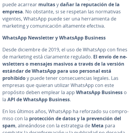
puede acarrear
multas
y
dañar la repu­tación de la
empresa
. No obstante, si se respetan las no­r­ma­ti­vas
vigentes, WhatsApp puede ser una he­rra­mie­n­ta de
marketing y co­mu­ni­ca­ción altamente efectiva.
WhatsApp Ne­w­s­le­t­ter y WhatsApp Business
Desde diciembre de 2019, el uso de WhatsApp con fines
de marketing está cla­ra­me­n­te regulado.
El envío de ne­
w­s­le­t­te­rs o mensajes masivos a través de la versión
estándar de WhatsApp para uso personal está
prohibido
y puede tener co­n­se­cue­n­cias legales. Las
empresas que quieran utilizar WhatsApp con este
propósito deben emplear la app
WhatsApp Business
o
la
API de WhatsApp Business
.
En los últimos años, WhatsApp ha reforzado su co­m­pro­
mi­so con la
pro­te­c­ción de datos y la pre­ve­n­ción del
spam
, ali­neá­n­do­se con la es­tra­te­gia de
Meta
para
combatir la des­in­fo­r­ma­ción y la pu­bli­ci­dad no deseada.