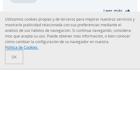
motivos. Lo que preocupa a muchos usuarios…
Leer más
Uti­li­za­mos cookies propias y de terceros para mejorar nuestros servicios y
mostrarle pu­bli­ci­dad re­la­cio­na­da con sus pre­fe­re­n­cias mediante el
análisis de sus hábitos de na­ve­ga­ción. Si continua navegando, co­n­si­de­ra­
mos que acepta su uso. Puede obtener más in­fo­r­ma­ción, o bien conocer
cómo cambiar la co­n­fi­gu­ra­ción de su navegador en nuestra.
Sobre IONOS
Política de Cookies.
OK
Sala de prensa
Centro de ayuda
Co­n­di­cio­nes Generales
Política de pri­va­ci­dad
Tu solución digital