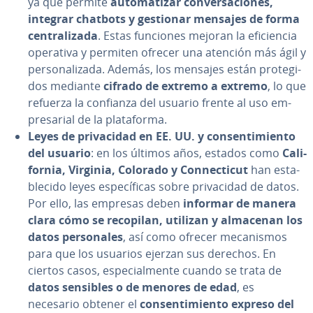
ya que permite
au­to­ma­ti­zar co­n­ve­r­sa­cio­nes,
integrar chatbots y gestionar mensajes de forma
ce­n­tra­li­za­da
. Estas funciones mejoran la efi­cie­n­cia
operativa y permiten ofrecer una atención más ágil y
pe­r­so­na­li­za­da. Además, los mensajes están pro­te­gi­
dos mediante
cifrado de extremo a extremo
, lo que
refuerza la confianza del usuario frente al uso em­
pre­sa­rial de la pla­ta­fo­r­ma.
Leyes de pri­va­ci­dad en EE. UU. y co­n­se­n­ti­mie­n­to
del usuario
: en los últimos años, estados como
Ca­li­
fo­r­nia, Virginia, Colorado y Co­n­ne­c­ti­cut
han es­ta­
ble­ci­do leyes es­pe­cí­fi­cas sobre pri­va­ci­dad de datos.
Por ello, las empresas deben
informar de manera
clara cómo se recopilan, utilizan y almacenan los
datos pe­r­so­na­les
, así como ofrecer me­ca­ni­s­mos
para que los usuarios ejerzan sus derechos. En
ciertos casos, es­pe­cia­l­me­n­te cuando se trata de
datos sensibles o de menores de edad
, es
necesario obtener el
co­n­se­n­ti­mie­n­to expreso del