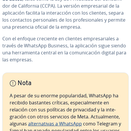
dor de Ca­li­fo­r­nia (CCPA). La versión em­pre­sa­rial de la
apli­ca­ción facilita la in­ter­ac­ción con los clientes, separa
los contactos pe­r­so­na­les de los pro­fe­sio­na­les y permite
una presencia oficial de la empresa.
Con el enfoque creciente en clientes em­pre­sa­ria­les a
través de WhatsApp Business, la apli­ca­ción sigue siendo
una he­rra­mie­n­ta central en la co­mu­ni­ca­ción digital para
las empresas.
Nota
A pesar de su enorme po­pu­la­ri­dad, WhatsApp ha
recibido bastantes críticas, es­pe­cia­l­me­n­te en
relación con sus políticas de pri­va­ci­dad y la in­te­
gra­ción con otros servicios de Meta. Ac­tua­l­me­n­te,
algunas
al­te­r­na­ti­vas a WhatsApp
como Telegram y
Signal han ganado po­pu­la­ri­dad entre los usuarios