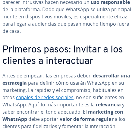
parecer in­tru­si­vas hacen necesario un
uso re­s­po­n­sa­ble
de la pla­ta­fo­r­ma. Dado que WhatsApp se utiliza pri­n­ci­pa­l­
me­n­te en di­s­po­si­ti­vos móviles, es es­pe­cia­l­me­n­te eficaz
para llegar a au­die­n­cias que pasan mucho tiempo fuera
de casa.
Primeros pasos: invitar a los
clientes a in­ter­ac­tuar
Antes de empezar, las empresas deben
de­sa­rro­llar una
es­tra­te­gia
para definir cómo usarán WhatsApp en su
marketing. La rapidez y el co­m­pro­mi­so, ha­bi­tua­les en
otros
canales de redes sociales
, no son su­fi­cie­n­tes en
WhatsApp. Aquí, lo más im­po­r­ta­n­te es la
re­le­va­n­cia
y
saber encontrar el tono adecuado. El
marketing con
WhatsApp
debe aportar
valor de forma regular
a los
clientes para fi­de­li­zar­los y fomentar la in­ter­ac­ción.