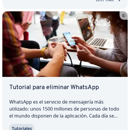
Tutorial para eliminar WhatsApp
WhatsApp es el servicio de me­n­sa­je­ría más
utilizado: unos 1500 millones de personas de todo
el mundo disponen de la apli­ca­ción. Cada día se
crean cuentas de WhatsApp nuevas, pero también
Tu­to­ria­les
hay quien decide eliminar la suya por di­fe­re­n­tes