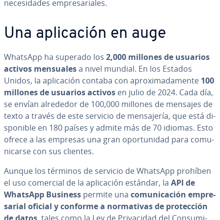
ne­ce­si­da­des em­pre­sa­ria­les.
Una apli­ca­ción en auge
WhatsApp ha superado los
2,000 millones de usuarios
activos mensuales
a nivel mundial. En los Estados
Unidos, la apli­ca­ción contaba con apro­xi­ma­da­me­n­te
100
millones de usuarios activos
en julio de 2024. Cada día,
se envían alrededor de 100,000 millones de mensajes de
texto a través de este servicio de me­n­sa­je­ría, que está di­
s­po­ni­ble en 180 países y admite más de 70 idiomas. Esto
ofrece a las empresas una gran opo­r­tu­ni­dad para co­mu­
ni­car­se con sus clientes.
Aunque los términos de servicio de WhatsApp prohíben
el uso comercial de la apli­ca­ción estándar, la
API de
WhatsApp Business
permite una
co­mu­ni­ca­ción em­pre­
sa­rial oficial y conforme a no­r­ma­ti­vas de pro­te­c­ción
de datos
, tales como la Ley de Pri­va­ci­dad del Co­n­su­mi­