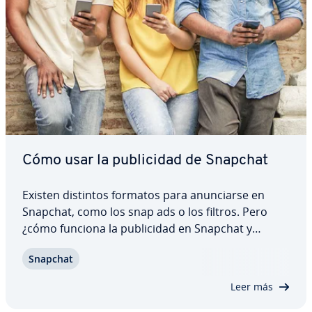
Cómo usar la pu­bli­ci­dad de Snapchat
Existen distintos formatos para anu­n­ciar­se en
Snapchat, como los snap ads o los filtros. Pero
¿cómo funciona la pu­bli­ci­dad en Snapchat y
cuánto cuestan los distintos medios para pu­bli­ci­
Snapchat
tar­se? ¿Cómo pueden crearse los distintos
formatos? ¿Merece la pena que tu empresa haga
Leer más
el…