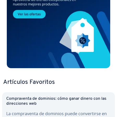
Artículos Favoritos
Co­m­pra­ve­n­ta de dominios: cómo ganar dinero con las
di­re­c­cio­nes web
La co­m­pra­ve­n­ta de dominios puede co­n­ve­r­ti­r­se en