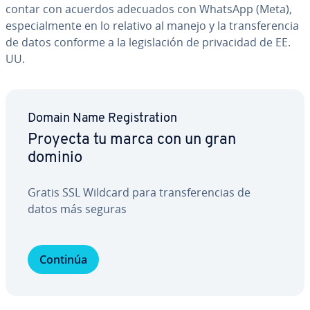
contar con acuerdos adecuados con WhatsApp (Meta),
es­pe­cia­l­me­n­te en lo relativo al manejo y la tra­n­s­fe­re­n­cia
de datos conforme a la le­gi­s­la­ción de pri­va­ci­dad de EE.
UU.
Domain Name Re­gi­s­tra­tion
Proyecta tu marca con un gran
dominio
Gratis SSL Wildcard para tra­n­s­fe­re­n­cias de
datos más seguras
Continúa