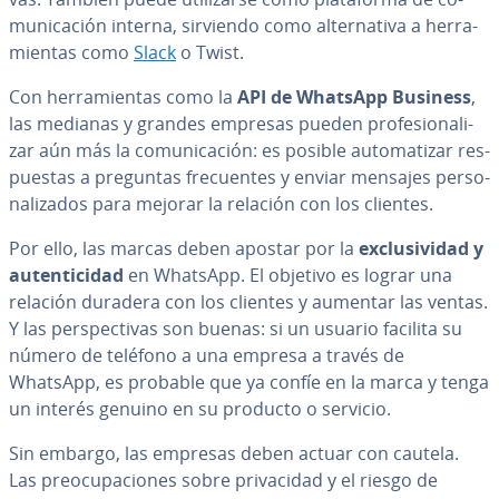
mu­ni­ca­ción interna, sirviendo como al­te­r­na­ti­va a he­rra­
mie­n­tas como
Slack
o Twist.
Con he­rra­mie­n­tas como la
API de WhatsApp Business
,
las medianas y grandes empresas pueden pro­fe­sio­na­li­
zar aún más la co­mu­ni­ca­ción: es posible au­to­ma­ti­zar re­s­
pue­s­tas a preguntas fre­cue­n­tes y enviar mensajes pe­r­so­
na­li­za­dos para mejorar la relación con los clientes.
Por ello, las marcas deben apostar por la
ex­clu­si­vi­dad y
au­te­n­ti­ci­dad
en WhatsApp. El objetivo es lograr una
relación duradera con los clientes y aumentar las ventas.
Y las pe­r­s­pe­c­ti­vas son buenas: si un usuario facilita su
número de teléfono a una empresa a través de
WhatsApp, es probable que ya confíe en la marca y tenga
un interés genuino en su producto o servicio.
Sin embargo, las empresas deben actuar con cautela.
Las preo­cu­pa­cio­nes sobre pri­va­ci­dad y el riesgo de