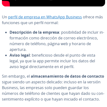
Un
perfil de empresa en WhatsApp Business
ofrece más
funciones que un perfil normal:
De­s­cri­p­ción de la empresa
: po­si­bi­li­dad de incluir in­
fo­r­ma­ción como dirección de correo ele­c­tró­ni­co,
número de teléfono, página web y horario de
apertura.
Aviso legal
: be­ne­fi­cio­so desde el punto de vista
legal, ya que la app permite incluir los datos del
aviso legal di­re­c­ta­me­n­te en el perfil.
Sin embargo, el
al­ma­ce­na­mie­n­to de datos de contacto
sigue siendo un aspecto delicado: incluso en la versión
Business, las empresas solo pueden guardar los
números de teléfono de clientes que hayan dado su co­n­
se­n­ti­mie­n­to explícito o que hayan iniciado el contacto.