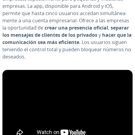
empresas. La app, di­s­po­ni­ble para Android y iOS,
permite que hasta cinco usuarios accedan si­mu­l­tá­nea­
me­n­te a una cuenta em­pre­sa­rial. Ofrece a las empresas
la opo­r­tu­ni­dad de
crear una presencia oficial
,
separar
los mensajes de clientes de los privados
y
hacer que la
co­mu­ni­ca­ción sea más eficiente
. Los usuarios siguen
teniendo el control total y pueden bloquear números no
deseados.