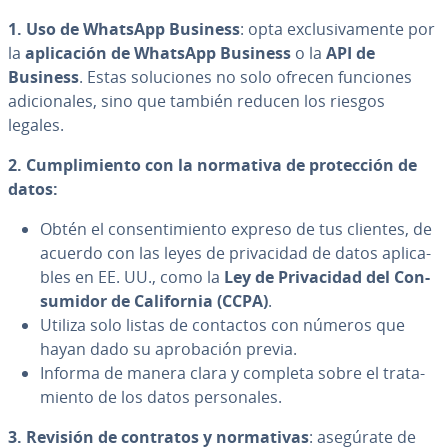
1. Uso de WhatsApp Business
: opta ex­clu­si­va­me­n­te por
la
apli­ca­ción de WhatsApp Business
o la
API de
Business
. Estas so­lu­cio­nes no solo ofrecen funciones
adi­cio­na­les, sino que también reducen los riesgos
legales.
2. Cu­m­pli­mie­n­to con la normativa de pro­te­c­ción de
datos:
Obtén el co­n­se­n­ti­mie­n­to expreso de tus clientes, de
acuerdo con las leyes de pri­va­ci­dad de datos apli­ca­
bles en EE. UU., como la
Ley de Pri­va­ci­dad del Co­n­
su­mi­dor de Ca­li­fo­r­nia (CCPA)
.
Utiliza solo listas de contactos con números que
hayan dado su apro­ba­ción previa.
Informa de manera clara y completa sobre el tra­ta­
mie­n­to de los datos pe­r­so­na­les.
3. Revisión de contratos y no­r­ma­ti­vas
: asegúrate de