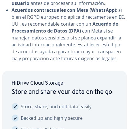
usuario
antes de procesar su in­fo­r­ma­ción.
Acuerdos co­n­tra­c­tua­les con Meta (WhatsApp)
: si
bien el RGPD europeo no aplica di­re­c­ta­me­n­te en EE.
UU., es re­co­me­n­da­ble contar con un
Acuerdo de
Pro­ce­sa­mie­n­to de Datos (DPA)
con Meta si se
manejan datos sensibles o si se planea expandir la
actividad in­te­r­na­cio­na­l­me­n­te. Es­ta­ble­cer este tipo
de acuerdos ayuda a ga­ra­n­ti­zar mayor tra­n­s­pa­re­n­
cia y pre­pa­ra­ción ante futuras exi­ge­n­cias legales.
HiDrive Cloud Storage
Store and share your data on the go
Store, share, and edit data easily
Backed up and highly secure