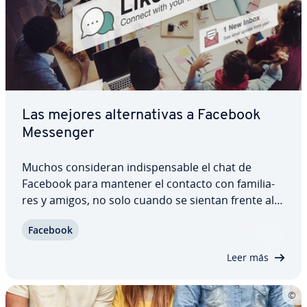
Las mejores al­te­r­na­ti­vas a Facebook
Messenger
Muchos co­n­si­de­ran in­di­s­pe­n­sa­ble el chat de
Facebook para mantener el contacto con fa­mi­lia­
res y amigos, no solo cuando se sientan frente al
ordenador, sino también al usar el sma­r­t­pho­ne.
Facebook
No obstante, esta apli­ca­ción consume demasiada
batería y reduce en gran medida el volumen de…
Leer más