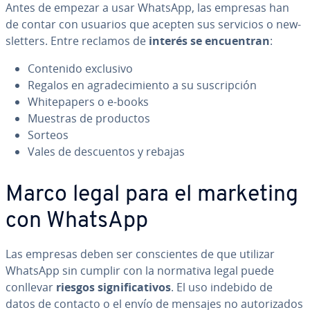
Antes de empezar a usar WhatsApp, las empresas han
de contar con usuarios que acepten sus servicios o ne­w­
s­le­t­te­rs. Entre reclamos de
interés se en­cue­n­tran
:
Contenido exclusivo
Regalos en agra­de­ci­mie­n­to a su su­s­cri­p­ción
Whi­te­pa­pe­rs o e-books
Muestras de productos
Sorteos
Vales de de­s­cue­n­tos y rebajas
Marco legal para el marketing
con WhatsApp
Las empresas deben ser co­n­s­cie­n­tes de que utilizar
WhatsApp sin cumplir con la normativa legal puede
conllevar
riesgos si­g­ni­fi­ca­ti­vos
. El uso indebido de
datos de contacto o el envío de mensajes no au­to­ri­za­dos