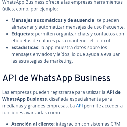
WhatsApp Business ofrece a las empresas he­rra­mie­n­tas
útiles, como, por ejemplo:
Mensajes au­to­má­ti­cos y de ausencia
: se pueden
almacenar y au­to­ma­ti­zar mensajes de uso frecuente.
Etiquetas
: permiten organizar chats y contactos con
etiquetas de colores para mantener el control.
Es­ta­dí­s­ti­cas
: la app muestra datos sobre los
mensajes enviados y leídos, lo que ayuda a evaluar
las es­tra­te­gias de marketing.
API de WhatsApp Business
Las empresas pueden re­gi­s­trar­se para utilizar la
API de
WhatsApp Business
, diseñada es­pe­cia­l­me­n­te para
medianas y grandes empresas. La
API
permite acceder a
funciones avanzadas como:
Atención al cliente
: in­te­gra­ción con sistemas CRM