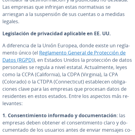
Las empresas que infrinjan estas no­r­ma­ti­vas se
arriesgan a la su­s­pe­n­sión de sus cuentas o a medidas
legales.
Le­gi­s­la­ción de pri­va­ci­dad aplicable en EE. UU.
A di­fe­re­n­cia de la Unión Europea, donde existe un re­gla­
me­n­to único (el
Re­gla­me­n­to General de Pro­te­c­ción de
Datos (RGPD)
), en Estados Unidos la pro­te­c­ción de datos
pe­r­so­na­les se regula a nivel estatal. Ac­tua­l­me­n­te, leyes
como la CCPA (Ca­li­fo­r­nia), la CDPA (Virginia), la CPA
(Colorado) o la CTDPA (Co­n­ne­c­ti­cut) es­ta­ble­cen obli­ga­
cio­nes clave para las empresas que procesan datos de
re­si­de­n­tes en estos estados. Entre los aspectos más re­
le­va­n­tes:
1. Co­n­se­n­ti­mie­n­to informado y do­cu­me­n­ta­ción
: las
empresas deben obtener el co­n­se­n­ti­mie­n­to claro y do­
cu­me­n­ta­do de los usuarios antes de enviar mensajes co­