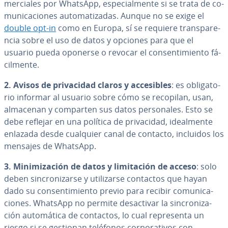
me­r­cia­les por WhatsApp, es­pe­cia­l­me­n­te si se trata de co­
mu­ni­ca­cio­nes au­to­ma­ti­za­das. Aunque no se exige el
double opt-in
como en Europa, sí se requiere tra­n­s­pa­re­
n­cia sobre el uso de datos y opciones para que el
usuario pueda oponerse o revocar el co­n­se­n­ti­mie­n­to fá­
ci­l­me­n­te.
2. Avisos de pri­va­ci­dad claros y ac­ce­si­bles
: es obli­ga­to­
rio informar al usuario sobre cómo se recopilan, usan,
almacenan y comparten sus datos pe­r­so­na­les. Esto se
debe reflejar en una política de pri­va­ci­dad, idea­l­me­n­te
enlazada desde cualquier canal de contacto, incluidos los
mensajes de WhatsApp.
3. Mi­ni­mi­za­ción de datos y li­mi­ta­ción de acceso
: solo
deben si­n­cro­ni­zar­se y uti­li­zar­se contactos que hayan
dado su co­n­se­n­ti­mie­n­to previo para recibir co­mu­ni­ca­
cio­nes. WhatsApp no permite des­ac­ti­var la si­n­cro­ni­za­
ción au­to­má­ti­ca de contactos, lo cual re­pre­se­n­ta un
riesgo si se gestionan teléfonos co­r­po­ra­ti­vos con