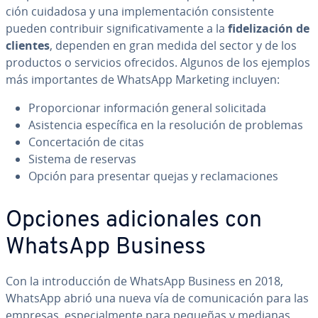
ción cuidadosa y una im­ple­me­n­ta­ción co­n­si­s­te­n­te
pueden co­n­tri­buir si­g­ni­fi­ca­ti­va­me­n­te a la
fi­de­li­za­ción de
clientes
, dependen en gran medida del sector y de los
productos o servicios ofrecidos. Algunos de los ejemplos
más im­po­r­ta­n­tes de WhatsApp Marketing incluyen:
Pro­po­r­cio­nar in­fo­r­ma­ción general so­li­ci­ta­da
Asi­s­te­n­cia es­pe­cí­fi­ca en la re­so­lu­ción de problemas
Co­n­ce­r­ta­ción de citas
Sistema de reservas
Opción para presentar quejas y re­cla­ma­cio­nes
Opciones adi­cio­na­les con
WhatsApp Business
Con la in­tro­du­c­ción de WhatsApp Business en 2018,
WhatsApp abrió una nueva vía de co­mu­ni­ca­ción para las
empresas, es­pe­cia­l­me­n­te para pequeñas y medianas