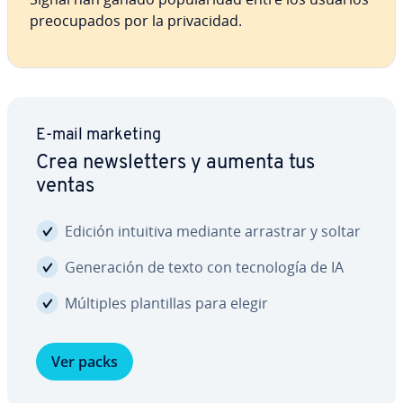
preo­cu­pa­dos por la pri­va­ci­dad.
E-mail marketing
Crea ne­w­s­le­t­te­rs y aumenta tus
ventas
Edición intuitiva mediante arrastrar y soltar
Ge­ne­ra­ción de texto con te­c­no­lo­gía de IA
Múltiples pla­n­ti­llas para elegir
Ver packs