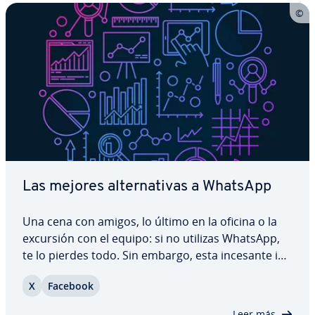
Las mejores al­te­r­na­ti­vas a WhatsApp
Una cena con amigos, lo último en la oficina o la
excursión con el equipo: si no utilizas WhatsApp,
te lo pierdes todo. Sin embargo, esta incesante in­
te­r­co­ne­xión conlleva también ciertos in­co­n­ve­nie­n­
X
Facebook
tes. En pa­r­ti­cu­lar, desde que WhatsApp comparte
sus datos con la empresa madre,…
Leer más