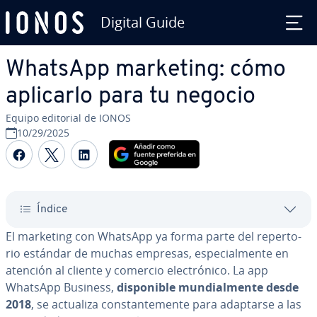
Digital Guide
Saltar al contenido principal
WhatsApp marketing: cómo
aplicarlo para tu negocio
Equipo editorial de IONOS
10/29/2025
Compartir Facebook
Compartir Twitter
Compartir LinkedIn
Índice
El marketing con WhatsApp ya forma parte del re­pe­r­to­
rio estándar de muchas empresas, es­pe­cia­l­me­n­te en
atención al cliente y comercio ele­c­tró­ni­co. La app
WhatsApp Business,
di­s­po­ni­ble mu­n­dia­l­me­n­te desde
2018
, se actualiza co­n­s­ta­n­te­me­n­te para adaptarse a las