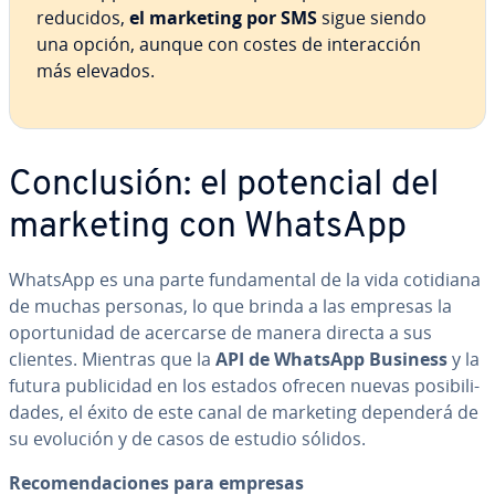
reducidos,
el marketing por SMS
sigue siendo
una opción, aunque con costes de in­ter­ac­ción
más elevados.
Co­n­clu­sión: el potencial del
marketing con WhatsApp
WhatsApp es una parte fu­n­da­me­n­tal de la vida cotidiana
de muchas personas, lo que brinda a las empresas la
opo­r­tu­ni­dad de acercarse de manera directa a sus
clientes. Mientras que la
API de WhatsApp Business
y la
futura pu­bli­ci­dad en los estados ofrecen nuevas po­si­bi­li­
da­des, el éxito de este canal de marketing dependerá de
su evolución y de casos de estudio sólidos.
Re­co­me­n­da­cio­nes para empresas