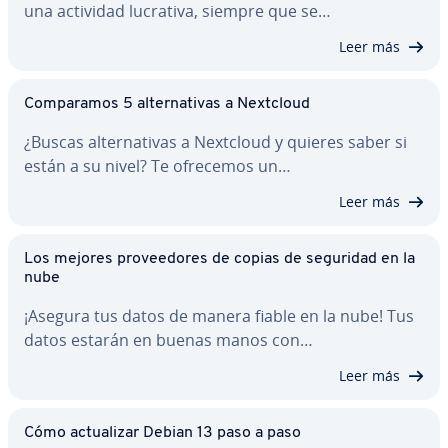
una actividad lucrativa, siempre que se…
Leer más
Co­m­pa­ra­mos 5 al­te­r­na­ti­vas a Nextcloud
¿Buscas al­te­r­na­ti­vas a Nextcloud y quieres saber si
están a su nivel? Te ofrecemos un…
Leer más
Los mejores pro­vee­do­res de copias de seguridad en la
nube
¡Asegura tus datos de manera fiable en la nube! Tus
datos estarán en buenas manos con…
Leer más
Cómo ac­tua­li­zar Debian 13 paso a paso