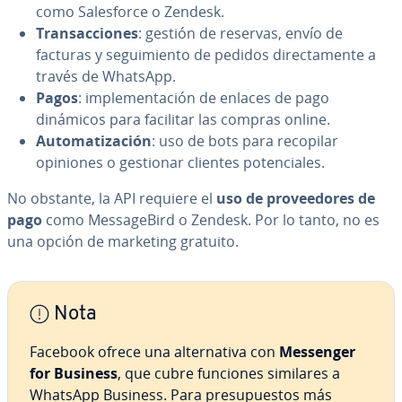
como Sa­le­s­fo­r­ce o Zendesk.
Tra­n­sac­cio­nes
: gestión de reservas, envío de
facturas y se­gui­mie­n­to de pedidos di­re­c­ta­me­n­te a
través de WhatsApp.
Pagos
: im­ple­me­n­ta­ción de enlaces de pago
dinámicos para facilitar las compras online.
Au­to­ma­ti­za­ción
: uso de bots para recopilar
opiniones o gestionar clientes po­te­n­cia­les.
No obstante, la API requiere el
uso de pro­vee­do­res de
pago
como Me­s­sa­ge­Bi­rd o Zendesk. Por lo tanto, no es
una opción de marketing gratuito.
Nota
Facebook ofrece una al­te­r­na­ti­va con
Messenger
for Business
, que cubre funciones similares a
WhatsApp Business. Para pre­su­pue­s­tos más