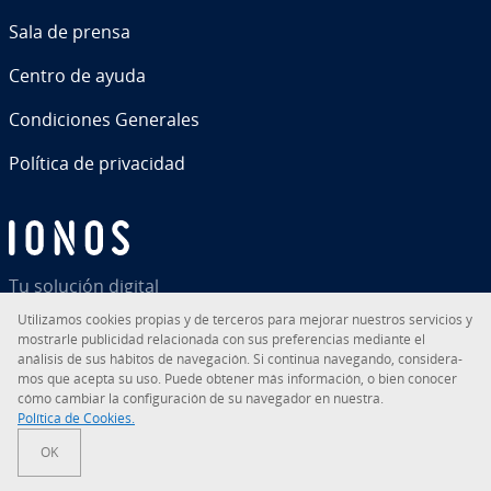
Sala de prensa
Centro de ayuda
Co­n­di­cio­nes Generales
Política de pri­va­ci­dad
Tu solución digital
Uti­li­za­mos cookies propias y de terceros para mejorar nuestros servicios y
mostrarle pu­bli­ci­dad re­la­cio­na­da con sus pre­fe­re­n­cias mediante el
análisis de sus hábitos de na­ve­ga­ción. Si continua navegando, co­n­si­de­ra­
mos que acepta su uso. Puede obtener más in­fo­r­ma­ción, o bien conocer
RSS
LinkedIn
tiktok
Instagram
Facebook
YouTube
cómo cambiar la co­n­fi­gu­ra­ción de su navegador en nuestra.
Política de Cookies.
© 2026
IONOS Inc.
OK