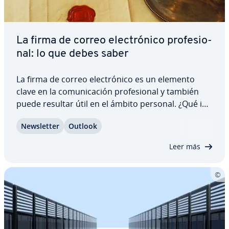
La firma de correo ele­c­tró­ni­co pro­fe­sio­
nal: lo que debes saber
La firma de correo ele­c­tró­ni­co es un elemento
clave en la co­mu­ni­ca­ción pro­fe­sio­nal y también
puede resultar útil en el ámbito personal. ¿Qué in­
fo­r­ma­ción debe contener una buena firma? ¿Qué
Ne­w­s­le­t­ter
Outlook
datos son obli­ga­to­rios para empresas y
autónomos al enviar correos a clientes o socios?
Leer más
Te…