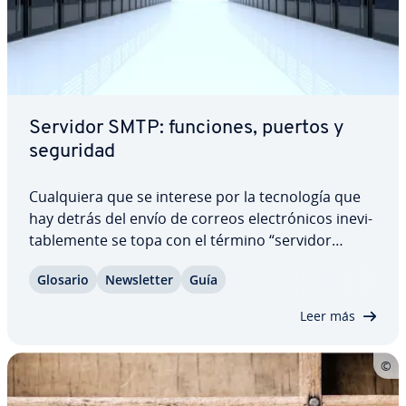
Servidor SMTP: funciones, puertos y
seguridad
Cua­l­quie­ra que se interese por la te­c­no­lo­gía que
hay detrás del envío de correos ele­c­tró­ni­cos in­e­vi­
ta­ble­me­n­te se topa con el término “servidor
SMTP”. Pero ¿qué hace exac­ta­me­n­te este co­m­po­
Glosario
Ne­w­s­le­t­ter
Guía
ne­n­te esencial que opera en segundo plano?
¿Cómo garantiza que los correos lleguen de
Leer más
forma…