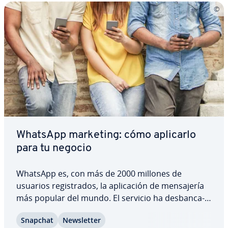
WhatsApp marketing: cómo aplicarlo
para tu negocio
WhatsApp es, con más de 2000 millones de
usuarios re­gi­s­tra­dos, la apli­ca­ción de me­n­sa­je­ría
más popular del mundo. El servicio ha de­s­ba­n­ca­
do al SMS como medio principal de co­mu­ni­ca­ción,
Snapchat
Ne­w­s­le­t­ter
por ello es co­m­pre­n­si­ble que las empresas co­n­si­