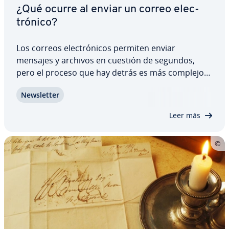
¿Qué ocurre al enviar un correo ele­c­
tró­ni­co?
Los correos ele­c­tró­ni­cos permiten enviar
mensajes y archivos en cuestión de segundos,
pero el proceso que hay detrás es más complejo
de lo que parece. Entre que pulsas “Enviar” y el
Ne­w­s­le­t­ter
mensaje llega al buzón del de­s­ti­na­ta­rio in­te­r­vie­nen
varios se­r­vi­do­res y ve­ri­fi­ca­cio­nes técnicas.…
Leer más