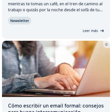
mientras te tomas un café, en el tren de camino al
trabajo o quizás por la noche desde el sofá de tu
casa? Aunque parezca una tontería, esta pregunta
Ne­w­s­le­t­ter
viene ocupando a los de­pa­r­ta­me­n­tos de
marketing ya desde el envío de la primera…
Leer más
Cómo escribir un email formal: consejos