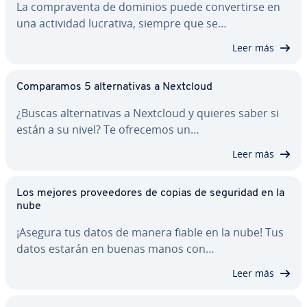
La co­m­pra­ve­n­ta de dominios puede co­n­ve­r­ti­r­se en
una actividad lucrativa, siempre que se…
Leer más
Co­m­pa­ra­mos 5 al­te­r­na­ti­vas a Nextcloud
¿Buscas al­te­r­na­ti­vas a Nextcloud y quieres saber si
están a su nivel? Te ofrecemos un…
Leer más
Los mejores pro­vee­do­res de copias de seguridad en la
nube
¡Asegura tus datos de manera fiable en la nube! Tus
datos estarán en buenas manos con…
Leer más