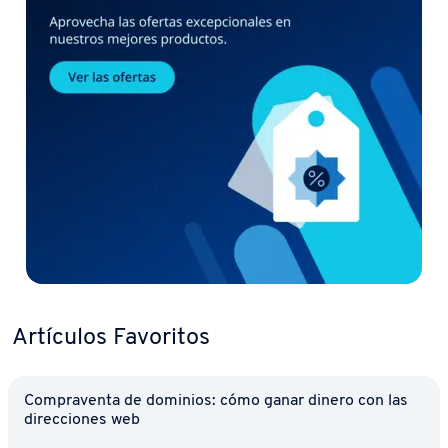
Artículos Favoritos
Co­m­pra­ve­n­ta de dominios: cómo ganar dinero con las
di­re­c­cio­nes web