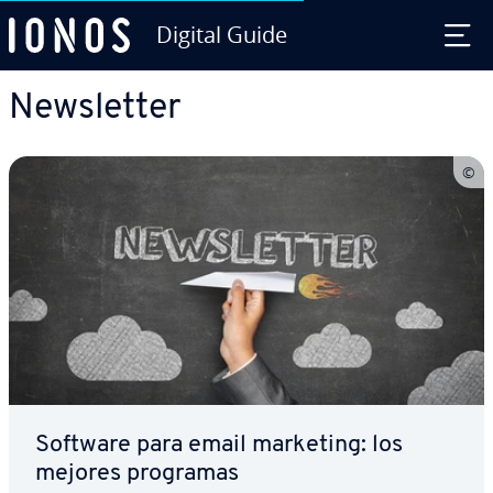
Digital Guide
Saltar al contenido principal
Ne­w­s­le­t­ter
Software para email marketing: los
mejores programas