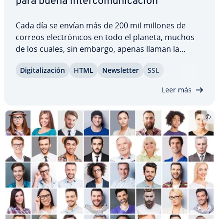
para buena in­te­r­co­mu­ni­ca­ción
Cada día se envían más de 200 mil millones de
correos ele­c­tró­ni­cos en todo el planeta, muchos
de los cuales, sin embargo, apenas llaman la
atención del de­s­ti­na­ta­rio. Para que tu empresa
Di­gi­ta­li­za­ción
HTML
Ne­w­s­le­t­ter
SSL
destaque de manera positiva en este aspecto,
debes prestar atención al redactar un email…
Leer más