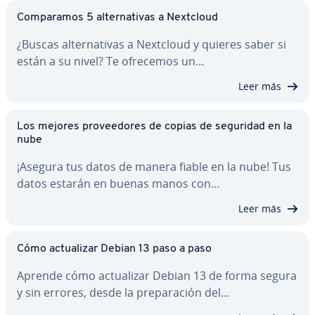
Co­m­pa­ra­mos 5 al­te­r­na­ti­vas a Nextcloud
¿Buscas al­te­r­na­ti­vas a Nextcloud y quieres saber si
están a su nivel? Te ofrecemos un…
Leer más
Los mejores pro­vee­do­res de copias de seguridad en la
nube
¡Asegura tus datos de manera fiable en la nube! Tus
datos estarán en buenas manos con…
Leer más
Cómo ac­tua­li­zar Debian 13 paso a paso
Aprende cómo ac­tua­li­zar Debian 13 de forma segura
y sin errores, desde la pre­pa­ra­ción del…