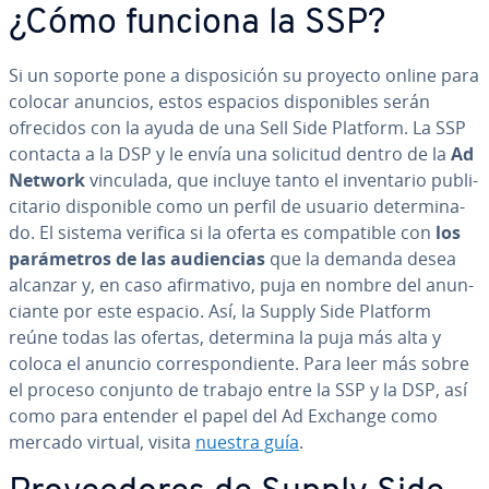
¿Cómo funciona la SSP?
Si un soporte pone a di­s­po­si­ción su proyecto online para
colocar anuncios, estos espacios di­s­po­ni­bles serán
ofrecidos con la ayuda de una Sell Side Platform. La SSP
contacta a la DSP y le envía una solicitud dentro de la
Ad
Network
vinculada, que incluye tanto el in­ve­n­ta­rio pu­bli­
ci­ta­rio di­s­po­ni­ble como un perfil de usuario de­te­r­mi­na­
do. El sistema verifica si la oferta es co­m­pa­ti­ble con
los
pa­rá­me­tros de las au­die­n­cias
que la demanda desea
alcanzar y, en caso afi­r­ma­ti­vo, puja en nombre del anu­n­
cia­n­te por este espacio. Así, la Supply Side Platform
reúne todas las ofertas, determina la puja más alta y
coloca el anuncio co­rre­s­po­n­die­n­te. Para leer más sobre
el proceso conjunto de trabajo entre la SSP y la DSP, así
como para entender el papel del Ad Exchange como
mercado virtual, visita
nuestra guía
.