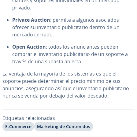
cia­n­tes y soportes in­di­vi­dua­les en un mercado
privado.
Private Auction
: permite a algunos asociados
ofrecer su in­ve­n­ta­rio pu­bli­ci­ta­rio dentro de un
mercado cerrado.
Open Auction
: todos los anu­n­cia­n­tes pueden
comprar el in­ve­n­ta­rio pu­bli­ci­ta­rio de un soporte a
través de una subasta abierta.
La ventaja de la mayoría de los sistemas es que el
soporte puede de­te­r­mi­nar el precio mínimo de sus
anuncios, ase­gu­ra­n­do así que el in­ve­n­ta­rio pu­bli­ci­ta­rio
nunca se venda por debajo del valor deseado.
Etiquetas re­la­cio­na­das
E-Commerce
Marketing de Co­n­te­ni­dos