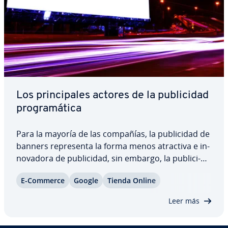
Los pri­n­ci­pa­les actores de la pu­bli­ci­dad
pro­gra­má­ti­ca
Para la mayoría de las compañías, la pu­bli­ci­dad de
banners re­pre­se­n­ta la forma menos atractiva e in­
no­va­do­ra de pu­bli­ci­dad, sin embargo, la pu­bli­ci­
dad de display no ha dejado de evo­lu­cio­nar en los
E-Commerce
Google
Tienda Online
últimos años. Gracias a la pu­bli­ci­dad pro­gra­má­ti­ca
y al Real Time Bidding ha surgido…
Leer más