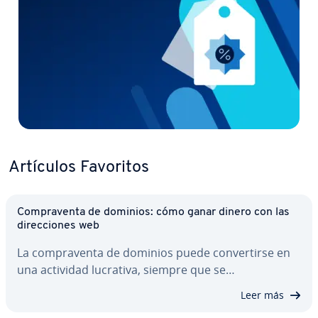
Artículos Favoritos
Co­m­pra­ve­n­ta de dominios: cómo ganar dinero con las
di­re­c­cio­nes web
La co­m­pra­ve­n­ta de dominios puede co­n­ve­r­ti­r­se en
una actividad lucrativa, siempre que se…
Leer más