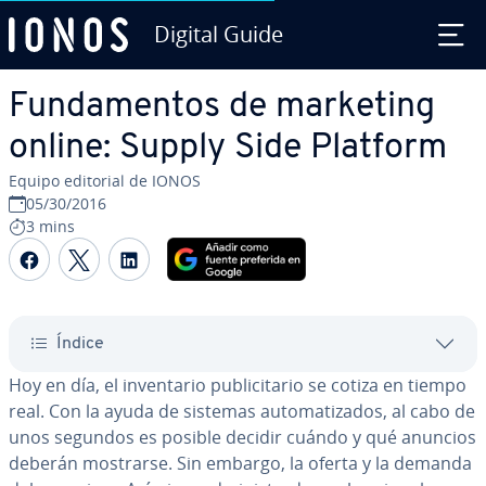
Digital Guide
Saltar al contenido principal
Fu­n­da­me­n­tos de marketing
online: Supply Side Platform
Equipo editorial de IONOS
05/30/2016
3 mins
Compartir Facebook
Compartir Twitter
Compartir LinkedIn
Índice
Hoy en día, el in­ve­n­ta­rio pu­bli­ci­ta­rio se cotiza en tiempo
real. Con la ayuda de sistemas au­to­ma­ti­za­dos, al cabo de
unos segundos es posible decidir cuándo y qué anuncios
deberán mostrarse. Sin embargo, la oferta y la demanda