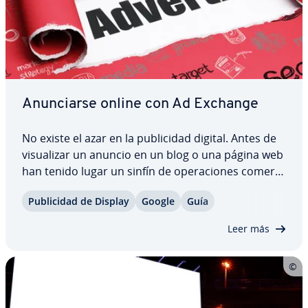
Anu­n­ciar­se online con Ad Exchange
No existe el azar en la pu­bli­ci­dad digital. Antes de
vi­sua­li­zar un anuncio en un blog o una página web
han tenido lugar un sinfín de ope­ra­cio­nes co­me­r­
cia­les in­vi­si­bles al usuario que co­n­s­ti­tu­yen la
Pu­bli­ci­dad de Display
Google
Guía
llamada compra pro­gra­má­ti­ca, en la que se decide
de forma au­to­ma­ti­za­da qué campaña…
Leer más