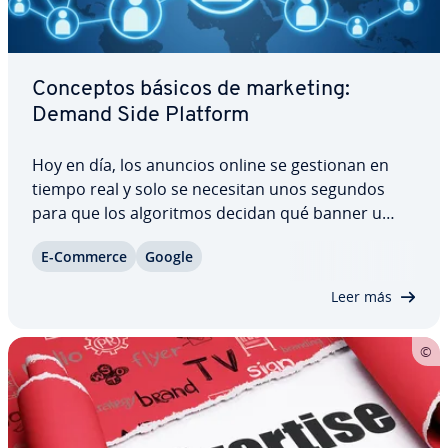
Conceptos básicos de marketing:
Demand Side Platform
Hoy en día, los anuncios online se gestionan en
tiempo real y solo se necesitan unos segundos
para que los al­go­ri­t­mos decidan qué banner u
otros medios pu­bli­ci­ta­rios son los más adecuados
E-Commerce
Google
para los vi­si­ta­n­tes de cada página web. En este
sentido, se lucha por cada impresión y estas…
Leer más