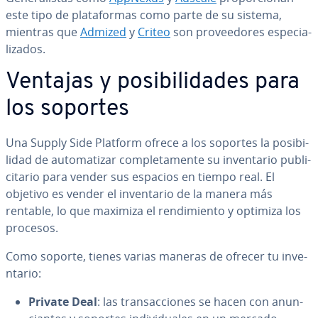
este tipo de pla­ta­fo­r­mas como parte de su sistema,
mientras que
Admized
y
Criteo
son pro­vee­do­res es­pe­cia­
li­za­dos.
Ventajas y po­si­bi­li­da­des para
los soportes
Una Supply Side Platform ofrece a los soportes la po­si­bi­
li­dad de au­to­ma­ti­zar co­m­ple­ta­me­n­te su in­ve­n­ta­rio pu­bli­
ci­ta­rio para vender sus espacios en tiempo real. El
objetivo es vender el in­ve­n­ta­rio de la manera más
rentable, lo que maximiza el re­n­di­mie­n­to y optimiza los
procesos.
Como soporte, tienes varias maneras de ofrecer tu in­ve­
n­ta­rio:
Private Deal
: las tra­n­sac­cio­nes se hacen con anu­n­