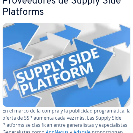
Pro­vee­do­res de Supply Side
Platforms
En el marco de la compra y la pu­bli­ci­dad pro­gra­má­ti­ca, la
oferta de SSP aumenta cada vez más. Las Supply Side
Platforms se cla­si­fi­can entre ge­ne­ra­li­s­tas y es­pe­cia­li­s­tas.
Ge­ne­ra­li­s­tas como
AppNexus
y
Adscale
pro­po­r­cio­nan