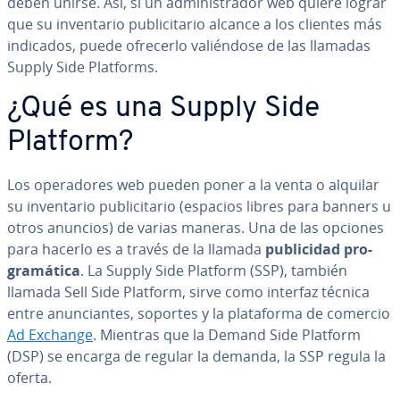
deben unirse. Así, si un ad­mi­ni­s­tra­dor web quiere lograr
que su in­ve­n­ta­rio pu­bli­ci­ta­rio alcance a los clientes más
indicados, puede ofrecerlo va­lié­n­do­se de las llamadas
Supply Side Platforms.
¿Qué es una Supply Side
Platform?
Los ope­ra­do­res web pueden poner a la venta o alquilar
su in­ve­n­ta­rio pu­bli­ci­ta­rio (espacios libres para banners u
otros anuncios) de varias maneras. Una de las opciones
para hacerlo es a través de la llamada
pu­bli­ci­dad pro­
gra­má­ti­ca
. La Supply Side Platform (SSP), también
llamada Sell Side Platform, sirve como interfaz técnica
entre anu­n­cia­n­tes, soportes y la pla­ta­fo­r­ma de comercio
Ad Exchange
. Mientras que la Demand Side Platform
(DSP) se encarga de regular la demanda, la SSP regula la
oferta.