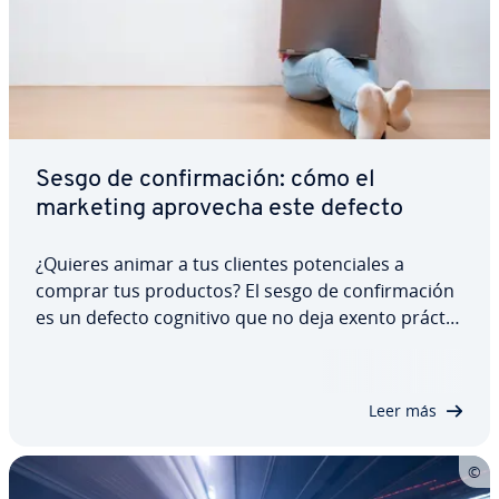
Sesgo de co­n­fi­r­ma­ción: cómo el
marketing aprovecha este defecto
¿Quieres animar a tus clientes po­te­n­cia­les a
comprar tus productos? El sesgo de co­n­fi­r­ma­ción
es un defecto cognitivo que no deja exento prá­c­ti­
ca­me­n­te a nadie y que puede ponerse al servicio
de la ad­qui­si­ción de clientes. Te ex­pli­ca­mos qué es
exac­ta­me­n­te el sesgo de co­n­fi­r­ma­ción y…
Leer más