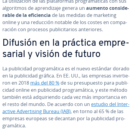
La uti­li­za­ción de las pla­ta­fo­r­mas pro­gra­má­ti­cas con sus
al­go­ri­t­mos de apre­n­di­za­je genera un
aumento co­n­si­de­
ra­ble de la efi­cie­n­cia
de las medidas de marketing
online y una reducción notable de los costes en co­m­pa­
ra­ción con procesos pu­bli­ci­ta­rios an­te­rio­res.
Difusión en la práctica em­pre­
sa­rial y visión de futuro
La pu­bli­ci­dad pro­gra­má­ti­ca es el nuevo estándar dorado
en la pu­bli­ci­dad gráfica. En EE. UU., las empresas in­vi­r­tie­
ron en 2018
más del 80 %
de su pre­su­pue­s­to para pu­bli­
ci­dad online en pu­bli­ci­dad pro­gra­má­ti­ca, y este método
también está ad­qui­rie­n­do cada vez más im­po­r­ta­n­cia en
el resto del mundo. De acuerdo con un
estudio del In­ter­
ac­ti­ve Ad­ve­r­ti­si­ng Bureau (IAB)
, en torno al 65 % de las
empresas europeas se decantan por la pu­bli­ci­dad pro­
gra­má­ti­ca.