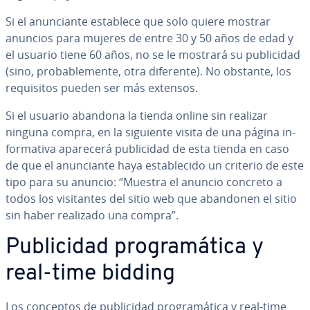
Si el anu­n­cia­n­te establece que solo quiere mostrar
anuncios para mujeres de entre 30 y 50 años de edad y
el usuario tiene 60 años, no se le mostrará su pu­bli­ci­dad
(sino, pro­ba­ble­me­n­te, otra diferente). No obstante, los
re­qui­si­tos pueden ser más extensos.
Si el usuario abandona la tienda online sin realizar
ninguna compra, en la siguiente visita de una página in­
fo­r­ma­ti­va aparecerá pu­bli­ci­dad de esta tienda en caso
de que el anu­n­cia­n­te haya es­ta­ble­ci­do un criterio de este
tipo para su anuncio: “Muestra el anuncio concreto a
todos los vi­si­ta­n­tes del sitio web que abandonen el sitio
sin haber realizado una compra”.
Pu­bli­ci­dad pro­gra­má­ti­ca y
real-time bidding
Los conceptos de pu­bli­ci­dad pro­gra­má­ti­ca y real-time