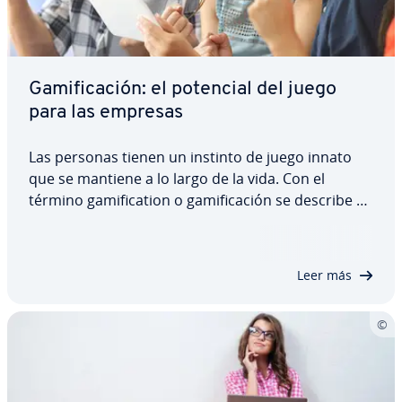
Ga­mi­fi­ca­ción: el potencial del juego
para las empresas
Las personas tienen un instinto de juego innato
que se mantiene a lo largo de la vida. Con el
término ga­mi­fi­ca­tion o ga­mi­fi­ca­ción se describe el
proceso para amenizar tareas con elementos
lúdicos, apro­ve­cha­n­do este instinto para di­fe­re­n­
tes fines. Con ellos, las empresas pueden…
Leer más