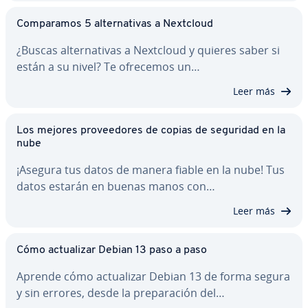
Co­m­pa­ra­mos 5 al­te­r­na­ti­vas a Nextcloud
¿Buscas al­te­r­na­ti­vas a Nextcloud y quieres saber si
están a su nivel? Te ofrecemos un…
Leer más
Los mejores pro­vee­do­res de copias de seguridad en la
nube
¡Asegura tus datos de manera fiable en la nube! Tus
datos estarán en buenas manos con…
Leer más
Cómo ac­tua­li­zar Debian 13 paso a paso
Aprende cómo ac­tua­li­zar Debian 13 de forma segura
y sin errores, desde la pre­pa­ra­ción del…