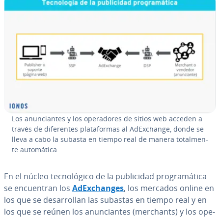
Los anu­n­cia­n­tes y los ope­ra­do­res de sitios web acceden a
través de di­fe­re­n­tes pla­ta­fo­r­mas al AdE­x­cha­n­ge, donde se
lleva a cabo la subasta en tiempo real de manera to­ta­l­me­n­
te au­to­má­ti­ca.
En el núcleo te­c­no­ló­gi­co de la pu­bli­ci­dad pro­gra­má­ti­ca
se en­cue­n­tran los
AdE­x­cha­n­ges
, los mercados online en
los que se de­sa­rro­llan las subastas en tiempo real y en
los que se reúnen los anu­n­cia­n­tes (merchants) y los ope­