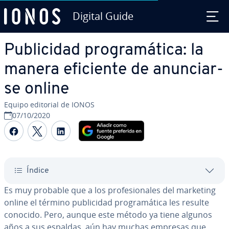
Digital Guide
Saltar al contenido principal
Pu­bli­ci­dad pro­gra­má­ti­ca: la
manera eficiente de anu­n­ciar­
se online
Equipo editorial de IONOS
07/10/2020
Compartir Facebook
Compartir Twitter
Compartir LinkedIn
Índice
Es muy probable que a los pro­fe­sio­na­les del marketing
online el término pu­bli­ci­dad pro­gra­má­ti­ca les resulte
conocido. Pero, aunque este método ya tiene algunos
años a sus espaldas, aún hay muchas empresas que