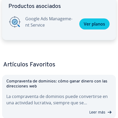
Productos asociados
Google Ads Ma­na­ge­me­
Ver planos
nt Service
Artículos Favoritos
Co­m­pra­ve­n­ta de dominios: cómo ganar dinero con las
di­re­c­cio­nes web
La co­m­pra­ve­n­ta de dominios puede co­n­ve­r­ti­r­se en
una actividad lucrativa, siempre que se…
Leer más