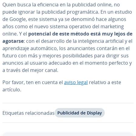
Quien busca la efi­cie­n­cia en la pu­bli­ci­dad online, no
puede ignorar la pu­bli­ci­dad pro­gra­má­ti­ca. En un estudio
de Google, este sistema ya se denominó hace algunos
años como el nuevo sistema operativo del marketing
online. Y el
potencial de este método está muy lejos de
agotarse
: con el de­sa­rro­llo de la in­te­li­ge­n­cia ar­ti­fi­cial y el
apre­n­di­za­je au­to­má­ti­co, los anu­n­cia­n­tes contarán en el
futuro con más y mejores po­si­bi­li­da­des para dirigir sus
anuncios al usuario adecuado en el momento perfecto y
a través del mejor canal.
Por favor, ten en cuenta el
aviso legal
relativo a este
artículo.
Etiquetas re­la­cio­na­das
Pu­bli­ci­dad de Display
Ir al menú principal