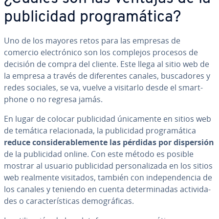
pu­bli­ci­dad pro­gra­má­ti­ca?
Uno de los mayores retos para las empresas de
comercio ele­c­tró­ni­co son los complejos procesos de
decisión de compra del cliente. Este llega al sitio web de
la empresa a través de di­fe­re­n­tes canales, bu­s­ca­do­res y
redes sociales, se va, vuelve a visitarlo desde el sma­r­t­
pho­ne o no regresa jamás.
En lugar de colocar pu­bli­ci­dad úni­ca­me­n­te en sitios web
de temática re­la­cio­na­da, la pu­bli­ci­dad pro­gra­má­ti­ca
reduce co­n­si­de­ra­ble­me­n­te las pérdidas por di­s­pe­r­sión
de la pu­bli­ci­dad online. Con este método es posible
mostrar al usuario pu­bli­ci­dad pe­r­so­na­li­za­da en los sitios
web realmente visitados, también con in­de­pe­n­de­n­cia de
los canales y teniendo en cuenta de­te­r­mi­na­das ac­ti­vi­da­
des o ca­ra­c­te­rí­s­ti­cas de­mo­grá­fi­cas.