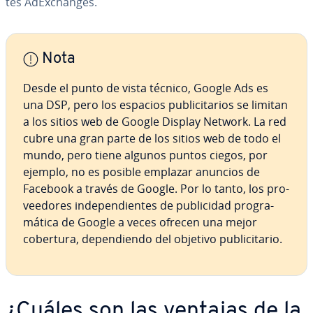
tes AdE­x­cha­n­ges.
Nota
Desde el punto de vista técnico, Google Ads es
una DSP, pero los espacios pu­bli­ci­ta­rios se limitan
a los sitios web de Google Display Network. La red
cubre una gran parte de los sitios web de todo el
mundo, pero tiene algunos puntos ciegos, por
ejemplo, no es posible emplazar anuncios de
Facebook a través de Google. Por lo tanto, los pro­
vee­do­res in­de­pe­n­die­n­tes de pu­bli­ci­dad pro­gra­
má­ti­ca de Google a veces ofrecen una mejor
cobertura, de­pe­n­die­n­do del objetivo pu­bli­ci­ta­rio.
¿Cuáles son las ventajas de la