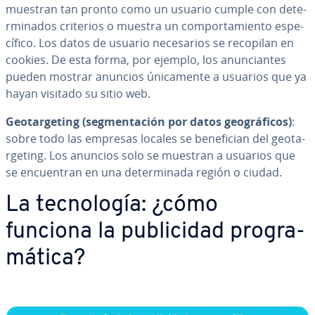
muestran tan pronto como un usuario cumple con de­te­
r­mi­na­dos criterios o muestra un co­m­po­r­ta­mie­n­to es­pe­
cí­fi­co. Los datos de usuario ne­ce­sa­rios se recopilan en
cookies. De esta forma, por ejemplo, los anu­n­cia­n­tes
pueden mostrar anuncios úni­ca­me­n­te a usuarios que ya
hayan visitado su sitio web.
Geo­ta­r­ge­ti­ng (se­g­me­n­ta­ción por datos geo­grá­fi­cos)
:
sobre todo las empresas locales se be­ne­fi­cian del geo­ta­
r­ge­ti­ng. Los anuncios solo se muestran a usuarios que
se en­cue­n­tran en una de­te­r­mi­na­da región o ciudad.
La te­c­no­lo­gía: ¿cómo
funciona la pu­bli­ci­dad pro­gra­
má­ti­ca?