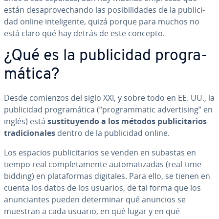
están des­apro­ve­cha­n­do las po­si­bi­li­da­des de la pu­bli­ci­
dad online in­te­li­ge­n­te, quizá porque para muchos no
está claro qué hay detrás de este concepto.
¿Qué es la pu­bli­ci­dad pro­gra­
má­ti­ca?
Desde comienzos del siglo XXI, y sobre todo en EE. UU., la
pu­bli­ci­dad pro­gra­má­ti­ca (“pro­gra­m­ma­tic ad­ve­r­ti­si­ng”
en
inglés) está
su­s­ti­tu­ye­n­do a los métodos pu­bli­ci­ta­rios
tra­di­cio­na­les
dentro de la pu­bli­ci­dad online.
Los espacios pu­bli­ci­ta­rios se venden en subastas en
tiempo real co­m­ple­ta­me­n­te au­to­ma­ti­za­das (real-time
bidding) en pla­ta­fo­r­mas digitales. Para ello, se tienen en
cuenta los datos de los usuarios, de tal forma que los
anu­n­cia­n­tes pueden de­te­r­mi­nar qué anuncios se
muestran a cada usuario, en qué lugar y en qué