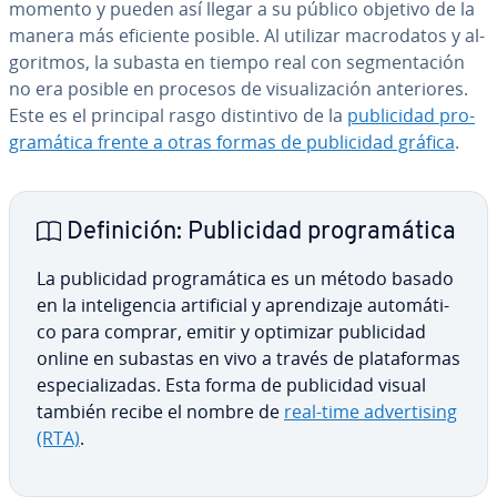
momento y pueden así llegar a su público objetivo de la
manera más eficiente posible. Al utilizar ma­cro­da­tos y al­
go­ri­t­mos, la subasta en tiempo real con se­g­me­n­ta­ción
no era posible en procesos de vi­sua­li­za­ción an­te­rio­res.
Este es el principal rasgo di­s­ti­n­ti­vo de la
pu­bli­ci­dad pro­
gra­má­ti­ca frente a otras formas de pu­bli­ci­dad gráfica
.
De­fi­ni­ción: Pu­bli­ci­dad pro­gra­má­ti­ca
La pu­bli­ci­dad pro­gra­má­ti­ca es un método basado
en la in­te­li­ge­n­cia ar­ti­fi­cial y apre­n­di­za­je au­to­má­ti­
co para comprar, emitir y optimizar pu­bli­ci­dad
online en subastas en vivo a través de pla­ta­fo­r­mas
es­pe­cia­li­za­das. Esta forma de pu­bli­ci­dad visual
también recibe el nombre de
real-time ad­ve­r­ti­si­ng
(RTA)
.