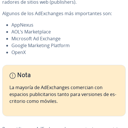
ra­do­res de sitios web (pu­bli­she­rs).
Algunos de los AdE­x­cha­n­ges más im­po­r­ta­n­tes son:
AppNexus
AOL’s Ma­r­ke­t­pla­ce
Microsoft Ad Exchange
Google Marketing Platform
OpenX
Nota
La mayoría de AdE­x­cha­n­ges comercian con
espacios pu­bli­ci­ta­rios tanto para versiones de es­
cri­to­rio como móviles.