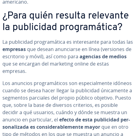
ame­ri­cano.
¿Para quién resulta relevante
la pu­bli­ci­dad pro­gra­má­ti­ca?
La pu­bli­ci­dad pro­gra­má­ti­ca es in­te­re­sa­n­te para todas las
empresas
que desean anu­n­ciar­se en línea (versiones de
es­cri­to­rio y móvil), así como para
agencias de medios
que se encargan del marketing online de estas
empresas.
Los anuncios pro­gra­má­ti­cos son es­pe­cia­l­me­n­te idóneos
cuando se desea hacer llegar la pu­bli­ci­dad úni­ca­me­n­te a
segmentos parciales del propio público objetivo. Puesto
que, sobre la base de diversos criterios, es posible
decidir a qué usuarios, cuándo y dónde se muestra un
anuncio en pa­r­ti­cu­lar, el
efecto de esta pu­bli­ci­dad pe­r­
so­na­li­za­da es co­n­si­de­ra­ble­me­n­te mayor
que en otro
tipo de métodos en los que se muestra un anuncio a