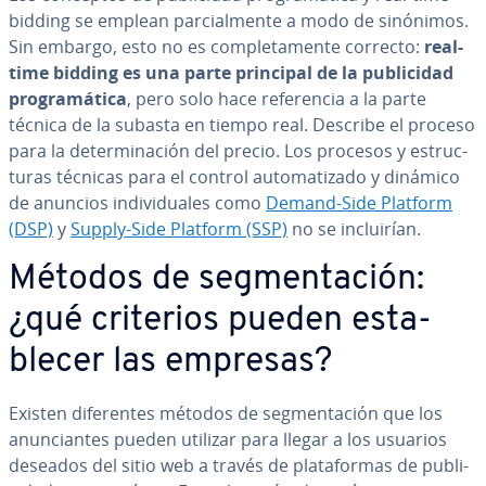
bidding se emplean pa­r­cia­l­me­n­te a modo de sinónimos.
Sin embargo, esto no es co­m­ple­ta­me­n­te correcto:
real-
time bidding es una parte principal de la pu­bli­ci­dad
pro­gra­má­ti­ca
, pero solo hace re­fe­re­n­cia a la parte
técnica de la subasta en tiempo real. Describe el proceso
para la de­te­r­mi­na­ción del precio. Los procesos y es­tru­c­
tu­ras técnicas para el control au­to­ma­ti­za­do y dinámico
de anuncios in­di­vi­dua­les como
Demand-Side Platform
(DSP)
y
Supply-Side Platform (SSP)
no se in­clui­rían.
Métodos de se­g­me­n­ta­ción:
¿qué criterios pueden es­ta­
ble­cer las empresas?
Existen di­fe­re­n­tes métodos de se­g­me­n­ta­ción que los
anu­n­cia­n­tes pueden utilizar para llegar a los usuarios
deseados del sitio web a través de pla­ta­fo­r­mas de pu­bli­