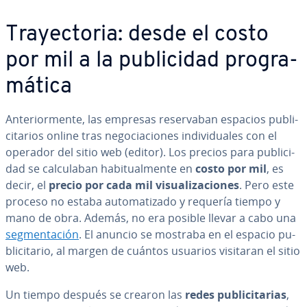
Tra­ye­c­to­ria: desde el costo
por mil a la pu­bli­ci­dad pro­gra­
má­ti­ca
An­te­rio­r­me­n­te, las empresas re­se­r­va­ban espacios pu­bli­
ci­ta­rios online tras ne­go­cia­cio­nes in­di­vi­dua­les con el
operador del sitio web (editor). Los precios para pu­bli­ci­
dad se ca­l­cu­la­ban ha­bi­tua­l­me­n­te en
costo por mil
, es
decir, el
precio por cada mil vi­sua­li­za­cio­nes
. Pero este
proceso no estaba au­to­ma­ti­za­do y requería tiempo y
mano de obra. Además, no era posible llevar a cabo una
se­g­me­n­ta­ción
. El anuncio se mostraba en el espacio pu­
bli­ci­ta­rio, al margen de cuántos usuarios visitaran el sitio
web.
Un tiempo después se crearon las
redes pu­bli­ci­ta­rias
,