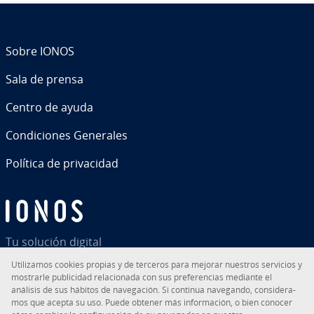
Sobre IONOS
Sala de prensa
Centro de ayuda
Co­n­di­cio­nes Generales
Política de pri­va­ci­dad
Tu solución digital
Uti­li­za­mos cookies propias y de terceros para mejorar nuestros servicios y
mostrarle pu­bli­ci­dad re­la­cio­na­da con sus pre­fe­re­n­cias mediante el
análisis de sus hábitos de na­ve­ga­ción. Si continua navegando, co­n­si­de­ra­
mos que acepta su uso. Puede obtener más in­fo­r­ma­ción, o bien conocer
RSS
LinkedIn
tiktok
Instagram
Facebook
YouTube