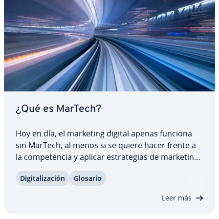
¿Qué es MarTech?
Hoy en día, el marketing digital apenas funciona
sin MarTech, al menos si se quiere hacer frente a
la co­m­pe­te­n­cia y aplicar es­tra­te­gias de marketing
de forma eficaz. MarTech hace re­fe­re­n­cia a la in­te­
Di­gi­ta­li­za­ción
Glosario
gra­ción de las he­rra­mie­n­tas MarTech en el
marketing de las empresas. El conjunto…
Leer más