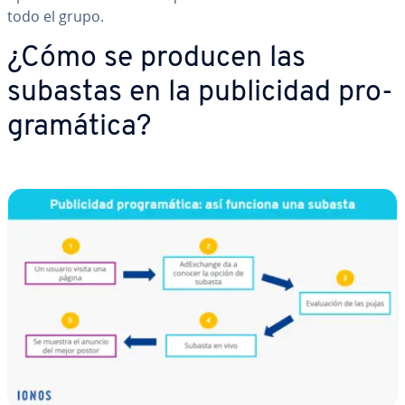
todo el grupo.
¿Cómo se producen las
subastas en la pu­bli­ci­dad pro­
gra­má­ti­ca?