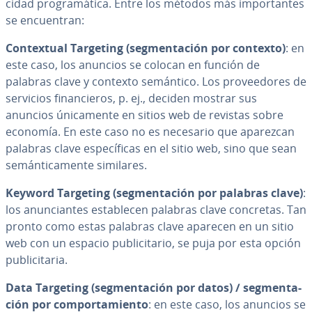
ci­dad pro­gra­má­ti­ca. Entre los métodos más im­po­r­ta­n­tes
se en­cue­n­tran:
Co­n­te­x­tual Targeting (se­g­me­n­ta­ción por contexto)
: en
este caso, los anuncios se colocan en función de
palabras clave y contexto semántico. Los pro­vee­do­res de
servicios fi­na­n­cie­ros, p. ej., deciden mostrar sus
anuncios úni­ca­me­n­te en sitios web de revistas sobre
economía. En este caso no es necesario que aparezcan
palabras clave es­pe­cí­fi­cas en el sitio web, sino que sean
se­má­n­ti­ca­me­n­te similares.
Keyword Targeting (se­g­me­n­ta­ción por palabras clave)
:
los anu­n­cia­n­tes es­ta­ble­cen palabras clave concretas. Tan
pronto como estas palabras clave aparecen en un sitio
web con un espacio pu­bli­ci­ta­rio, se puja por esta opción
pu­bli­ci­ta­ria.
Data Targeting (se­g­me­n­ta­ción por datos) /
se­g­me­n­ta­
ción por co­m­po­r­ta­mie­n­to
: en este caso, los anuncios se