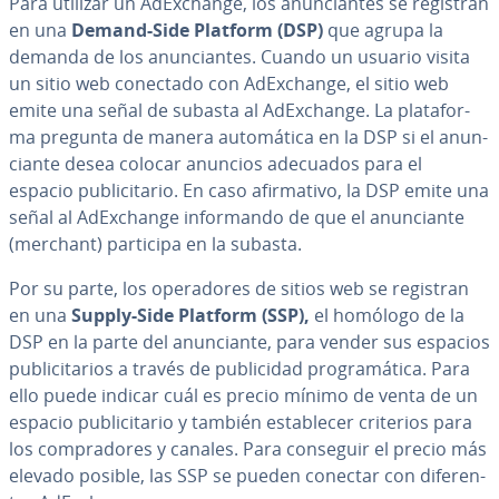
Para utilizar un AdE­x­cha­n­ge, los anu­n­cia­n­tes se registran
en una
Demand-Side Platform (DSP)
que agrupa la
demanda de los anu­n­cia­n­tes. Cuando un usuario visita
un sitio web conectado con AdE­x­cha­n­ge, el sitio web
emite una señal de subasta al AdE­x­cha­n­ge. La pla­ta­fo­r­
ma pregunta de manera au­to­má­ti­ca en la DSP si el anu­n­
cia­n­te desea colocar anuncios adecuados para el
espacio pu­bli­ci­ta­rio. En caso afi­r­ma­ti­vo, la DSP emite una
señal al AdE­x­cha­n­ge in­fo­r­ma­n­do de que el anu­n­cia­n­te
(merchant) participa en la subasta.
Por su parte, los ope­ra­do­res de sitios web se registran
en una
Supply-Side Platform (SSP),
el homólogo de la
DSP en la parte del anu­n­cia­n­te, para vender sus espacios
pu­bli­ci­ta­rios a través de pu­bli­ci­dad pro­gra­má­ti­ca. Para
ello puede indicar cuál es precio mínimo de venta de un
espacio pu­bli­ci­ta­rio y también es­ta­ble­cer criterios para
los co­m­pra­do­res y canales. Para conseguir el precio más
elevado posible, las SSP se pueden conectar con di­fe­re­n­