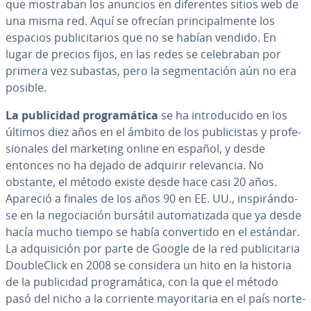
que mostraban los anuncios en di­fe­re­n­tes sitios web de
una misma red. Aquí se ofrecían pri­n­ci­pa­l­me­n­te los
espacios pu­bli­ci­ta­rios que no se habían vendido. En
lugar de precios fijos, en las redes se ce­le­bra­ban por
primera vez subastas, pero la se­g­me­n­ta­ción aún no era
posible.
La pu­bli­ci­dad pro­gra­má­ti­ca
se ha in­tro­du­ci­do en los
últimos diez años en el ámbito de los pu­bli­ci­s­tas y pro­fe­
sio­na­les del marketing online en español, y desde
entonces no ha dejado de adquirir re­le­va­n­cia. No
obstante, el método existe desde hace casi 20 años.
Apareció a finales de los años 90 en EE. UU., in­s­pi­rá­n­do­
se en la ne­go­cia­ción bursátil au­to­ma­ti­za­da que ya desde
hacía mucho tiempo se había co­n­ve­r­ti­do en el estándar.
La ad­qui­si­ción por parte de Google de la red pu­bli­ci­ta­ria
Dou­ble­Cli­ck en 2008 se considera un hito en la historia
de la pu­bli­ci­dad pro­gra­má­ti­ca, con la que el método
pasó del nicho a la corriente ma­yo­ri­ta­ria en el país no­r­te­