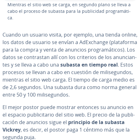
Mientras el sitio web se carga, en segundo plano se lleva a
cabo el proceso de subasta para la pu­bli­ci­dad pro­gra­má­ti­
ca.
Cuando un usuario visita, por ejemplo, una tienda online,
los datos de usuario se envían a AdE­x­cha­n­ge (pla­ta­fo­r­ma
para la compra y venta de anuncios pro­gra­má­ti­cos). Los
datos se co­n­tra­s­tan allí con los criterios de los anu­n­cia­n­
tes y se lleva a cabo una
subasta en tiempo real
. Estos
procesos se llevan a cabo en cuestión de mi­li­se­gu­n­dos,
mientras el sitio web carga. El tiempo de carga medio es
de 2,6 segundos. Una subasta dura como norma general
entre 50 y 100 mi­li­se­gu­n­dos.
El mejor postor puede mostrar entonces su anuncio en
el espacio pu­bli­ci­ta­rio del sitio web. El precio de la pu­bli­
ca­ción de anuncios sigue el
principio de la subasta
Vickrey
, es decir, el postor paga 1 céntimo más que la
segunda puja.