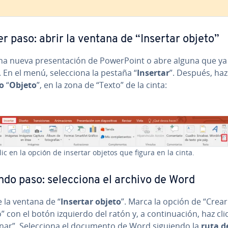
r paso: abrir la ventana de “Insertar objeto”
a nueva pre­se­n­ta­ción de Po­we­r­Poi­nt o abre alguna que ya
 En el menú, se­le­c­cio­na la pestaña “
Insertar
”. Después, haz 
no
“
Objeto
”, en la zona de “Texto” de la cinta:
lic en la opción de insertar objetos que figura en la cinta.
do paso: se­le­c­cio­na el archivo de Word
 la ventana de “
Insertar objeto
”. Marca la opción de “Crea
” con el botón izquierdo del ratón y, a co­n­ti­nua­ción, haz cli
ar”. Se­le­c­cio­na el documento de Word siguiendo la
ruta d