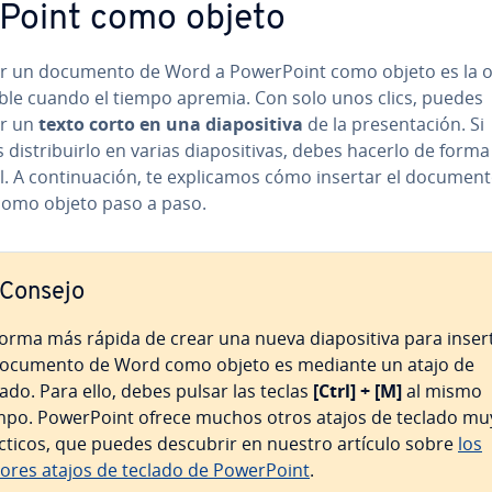
r­Poi­nt como objeto
r un documento de Word a Po­we­r­Poi­nt como objeto es la 
ri­ble cuando el tiempo apremia. Con solo unos clics, puedes
ar un
texto corto en una dia­po­si­ti­va
de la pre­se­n­ta­ción. Si
di­s­tri­bui­r­lo en varias dia­po­si­ti­vas, debes hacerlo de forma
 A co­n­ti­nua­ción, te ex­pli­ca­mos cómo insertar el documen
omo objeto paso a paso.
Consejo
forma más rápida de crear una nueva dia­po­si­ti­va para inser
documento de Word como objeto es mediante un atajo de
lado. Para ello, debes pulsar las teclas
[Ctrl] + [M]
al mismo
mpo. Po­we­r­Poi­nt ofrece muchos otros atajos de teclado mu
cticos, que puedes descubrir en nuestro artículo sobre
los
ores atajos de teclado de Po­we­r­Poi­nt
.