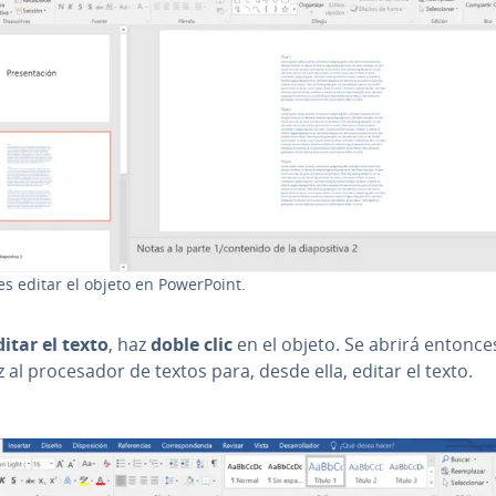
 editar el objeto en Po­we­r­Poi­nt.
ditar el texto
, haz
doble clic
en el objeto. Se abrirá entonce
z al pro­ce­sa­dor de textos para, desde ella, editar el texto.