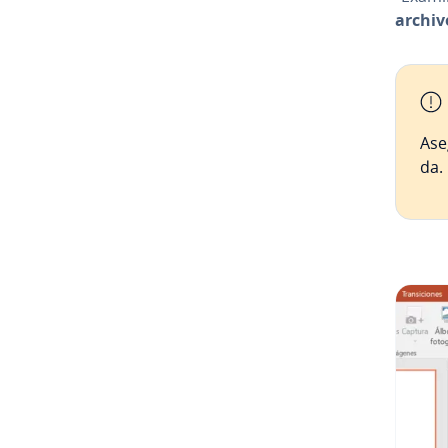
archiv
Ase
da.