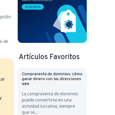
opción
to de
Artículos Favoritos
Co­m­pra­ve­n­ta de dominios: cómo
tar
ganar dinero con las di­re­c­cio­nes
web
La co­m­pra­ve­n­ta de dominios
y
puede co­n­ve­r­ti­r­se en una
actividad lucrativa, siempre
que se…