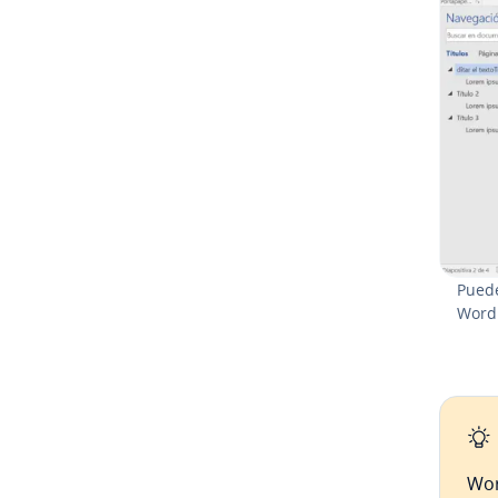
Puede
Word
Wor