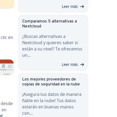
Leer más
Co­m­pa­ra­mos 5 al­te­r­na­ti­vas a
Nextcloud
¿Buscas al­te­r­na­ti­vas a
clic en
Nextcloud y quieres saber si
están a su nivel? Te ofrecemos
un…
Leer más
Los mejores pro­vee­do­res de
copias de seguridad en la nube
¡Asegura tus datos de manera
fiable en la nube! Tus datos
r desde
estarán en buenas manos
c en
con…
el