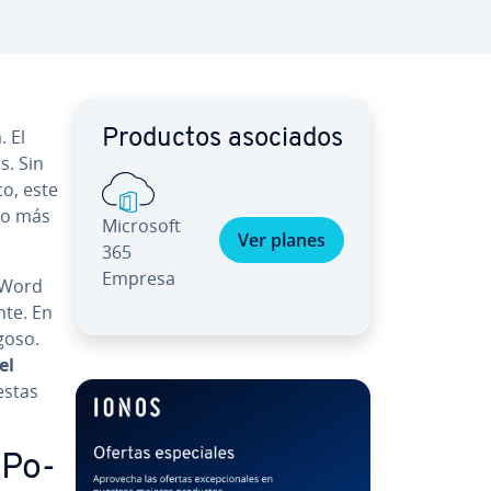
. El
Productos asociados
s. Sin
co, este
ho más
Microsoft
Ver planes
365
Empresa
 Word
n­te. En
goso.
el
estas
 Po­