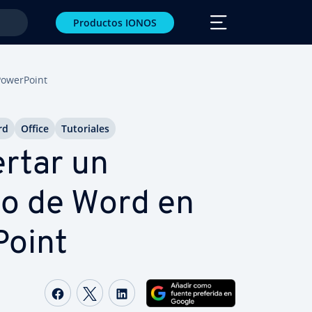
Productos IONOS
e­r­Poi­nt
rd
Office
Tu­to­ria­les
rtar un
o de Word en
Poi­nt
Compartir Facebook
Compartir Twitter
Compartir LinkedIn