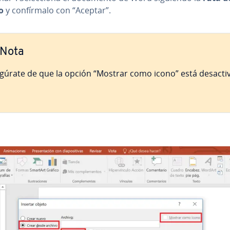
o
y co­n­fí­r­ma­lo con “Aceptar”.
Nota
gúrate de que la opción “Mostrar como icono” está des­ac­ti­