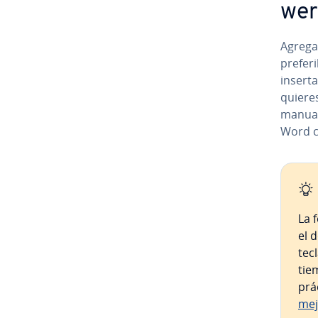
we­
Agrega
pre­fe­
insert
quieres 
manual.
Word c
La 
el 
tec
tie
prá
mej