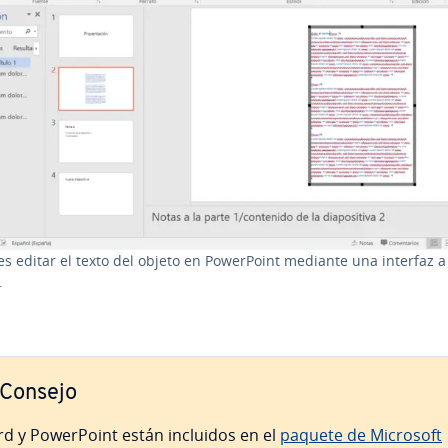
s editar el texto del objeto en Po­we­r­Poi­nt mediante una interfaz a
.
Consejo
d y Po­we­r­Poi­nt están incluidos en el
paquete de Microsoft