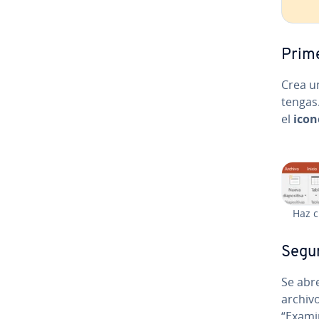
Prime
Crea un
tengas.
el
ico
Haz c
Segun
Se abre
archivo
“Examin