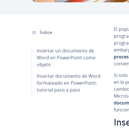
El pop
Índice
program
progra
embargo
Insertar un documento de
pro­ce­
Word en Po­we­r­Poi­nt como
co­n­ve­
objeto
Si sol
Insertar documento de Word
en la pr
fo­r­ma­tea­do en Po­we­r­Poi­nt:
cambio,
tutorial paso a paso
Micros
docume
funcio
Ins