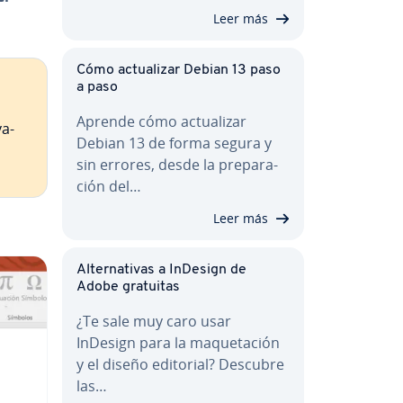
Leer más
Cómo ac­tua­li­zar Debian 13 paso
a paso
Aprende cómo ac­tua­li­zar
va­
Debian 13 de forma segura y
sin errores, desde la pre­pa­ra­
ción del…
Leer más
Al­te­r­na­ti­vas a InDesign de
Adobe gratuitas
¿Te sale muy caro usar
InDesign para la ma­que­ta­ción
y el diseño editorial? Descubre
las…