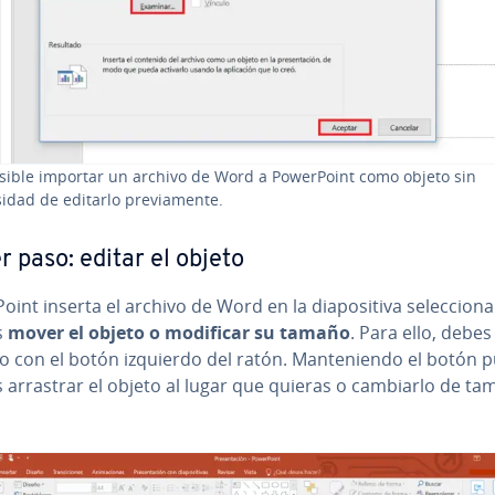
sible importar un archivo de Word a Po­we­r­Poi­nt como objeto sin
idad de editarlo pre­via­me­n­te.
r paso: editar el objeto
Poi­nt inserta el archivo de Word en la dia­po­si­ti­va se­le­c­cio­na
s
mover el objeto o modificar su tamaño
. Para ello, debes s
­lo con el botón izquierdo del ratón. Ma­n­te­nie­n­do el botón 
 arrastrar el objeto al lugar que quieras o cambiarlo de ta