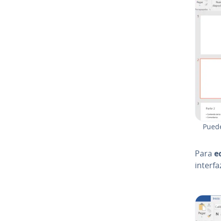
Puedes
Para
e
interfa