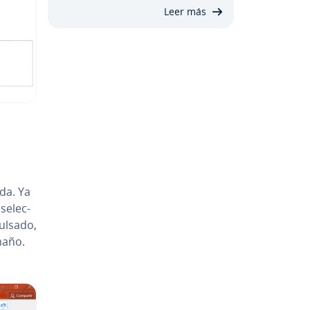
Leer más
­da. Ya
e­le­c­
pulsado,
maño.