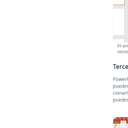
Es po
neces
Terce
Po­we­r­
puede
cio­nar
puedes