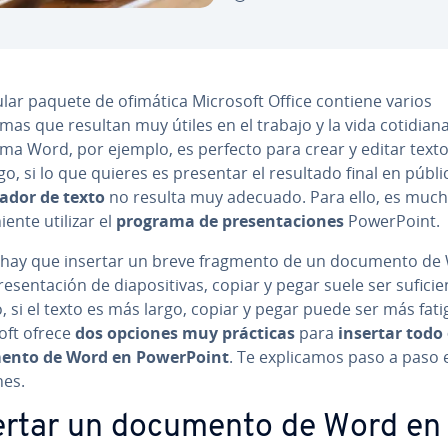
ular paquete de ofimática Microsoft Office contiene varios
as que resultan muy útiles en el trabajo y la vida cotidiana
ma Word, por ejemplo, es perfecto para crear y editar texto
, si lo que quieres es presentar el resultado final en públi
sa­dor de texto
no resulta muy adecuado. Para ello, es muc
nie­n­te utilizar el
programa de pre­se­n­ta­cio­nes
Po­we­r­Poi­nt.
o hay que insertar un breve fragmento de un documento de
e­se­n­ta­ción de dia­po­si­ti­vas, copiar y pegar suele ser su­fi­cie­
 si el texto es más largo, copiar y pegar puede ser más fati
oft ofrece
dos opciones muy prácticas
para
insertar todo 
nto de Word en Po­we­r­Poi­nt
. Te ex­pli­ca­mos paso a paso 
nes.
ertar un documento de Word en