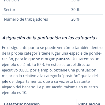
Posición
50 %
Sector
30 %
Número de tra­ba­ja­do­res
20 %
Asi­g­na­ción de la pu­n­tua­ción en las ca­te­go­rías
En el siguiente punto se puede ver cómo también dentro
de la propia categoría tiene lugar una especie de po­n­de­
ra­ción, para lo que se otorgan
puntos
. Uti­li­za­re­mos un
ejemplo del ámbito B2B. En este sector, el director
ejecutivo (CEO), por ejemplo, obtiene una pu­n­tua­ción
mejor en lo relativo a la categoría “posición” que la del
jefe del de­pa­r­ta­me­n­to, que a su vez está bastante
alejado del becario. La pu­n­tua­ción máxima en nuestro
ejemplo es 10.
Categoría: posición
Pu­n­tua­ción