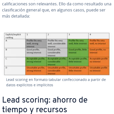
ca­li­fi­ca­cio­nes son re­le­va­n­tes. Ello da como resultado una
cla­si­fi­ca­ción general que, en algunos casos, puede ser
más detallada:
Lead scoring en formato tabular co­n­fe­c­cio­na­do a partir de
datos ex­plí­ci­tos e im­plí­ci­tos
Lead scoring: ahorro de
tiempo y recursos