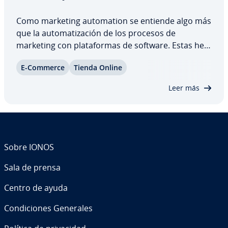
Como marketing au­to­ma­tion se entiende algo más
que la au­to­ma­ti­za­ción de los procesos de
marketing con pla­ta­fo­r­mas de software. Estas he­
rra­mie­n­tas conectan las bases de datos de
E-Commerce
Tienda Online
clientes con apli­ca­cio­nes de lead ma­na­ge­me­nt, pe­
r­mi­tie­n­do una pla­ni­fi­ca­ción de las campañas
Leer más
donde todas…
Sobre IONOS
Sala de prensa
Centro de ayuda
Co­n­di­cio­nes Generales