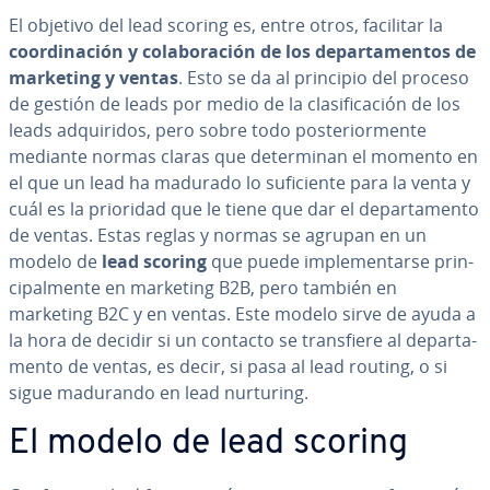
El objetivo del lead scoring es, entre otros, facilitar la
coor­di­na­ción y co­la­bo­ra­ción
de los de­pa­r­ta­me­n­tos de
marketing y ventas
. Esto se da al principio del proceso
de gestión de leads por medio de la cla­si­fi­ca­ción de los
leads ad­qui­ri­dos, pero sobre todo po­s­te­rio­r­me­n­te
mediante normas claras que de­te­r­mi­nan el momento en
el que un lead ha madurado lo su­fi­cie­n­te para la venta y
cuál es la prioridad que le tiene que dar el de­pa­r­ta­me­n­to
de ventas. Estas reglas y normas se agrupan en un
modelo de
lead scoring
que puede im­ple­me­n­tar­se pri­n­
ci­pa­l­me­n­te en marketing B2B, pero también en
marketing B2C y en ventas. Este modelo sirve de ayuda a
la hora de decidir si un contacto se tra­n­s­fie­re al de­pa­r­ta­
me­n­to de ventas, es decir, si pasa al lead routing, o si
sigue madurando en lead nurturing.
El modelo de lead scoring