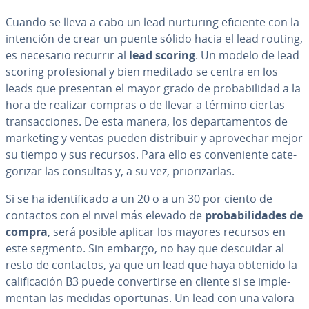
Cuando se lleva a cabo un lead nurturing eficiente con la
intención de crear un puente sólido hacia el lead routing,
es necesario recurrir al
lead scoring
. Un modelo de lead
scoring pro­fe­sio­nal y bien meditado se centra en los
leads que presentan el mayor grado de pro­ba­bi­li­dad a la
hora de realizar compras o de llevar a término ciertas
tra­n­sac­cio­nes. De esta manera, los de­pa­r­ta­me­n­tos de
marketing y ventas pueden di­s­tri­buir y apro­ve­char mejor
su tiempo y sus recursos. Para ello es co­n­ve­nie­n­te ca­te­
go­ri­zar las consultas y, a su vez, prio­ri­zar­las.
Si se ha ide­n­ti­fi­ca­do a un 20 o a un 30 por ciento de
contactos con el nivel más elevado de
pro­ba­bi­li­da­des de
compra
, será posible aplicar los mayores recursos en
este segmento. Sin embargo, no hay que descuidar al
resto de contactos, ya que un lead que haya obtenido la
ca­li­fi­ca­ción B3 puede co­n­ve­r­ti­r­se en cliente si se im­ple­
me­n­tan las medidas oportunas. Un lead con una va­lo­ra­