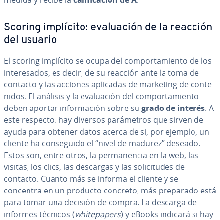
medida y recibe la
ca­li­fi­ca­ción de A
.
Scoring implícito: eva­lua­ción de la reacción
del usuario
El scoring implícito se ocupa del co­m­po­r­ta­mie­n­to de los
in­te­re­sa­dos, es decir, de su reacción ante la toma de
contacto y las acciones aplicadas de marketing de co­n­te­
ni­dos. El análisis y la eva­lua­ción del co­m­po­r­ta­mie­n­to
deben aportar in­fo­r­ma­ción sobre su
grado de interés
. A
este respecto, hay diversos pa­rá­me­tros que sirven de
ayuda para obtener datos acerca de si, por ejemplo, un
cliente ha co­n­se­gui­do el “nivel de madurez” deseado.
Estos son, entre otros, la pe­r­ma­ne­n­cia en la web, las
visitas, los clics, las descargas y las so­li­ci­tu­des de
contacto. Cuanto más se informa el cliente y se
concentra en un producto concreto, más preparado está
para tomar una decisión de compra. La descarga de
informes técnicos (
whi­te­pa­pe­rs
) y eBooks indicará si hay