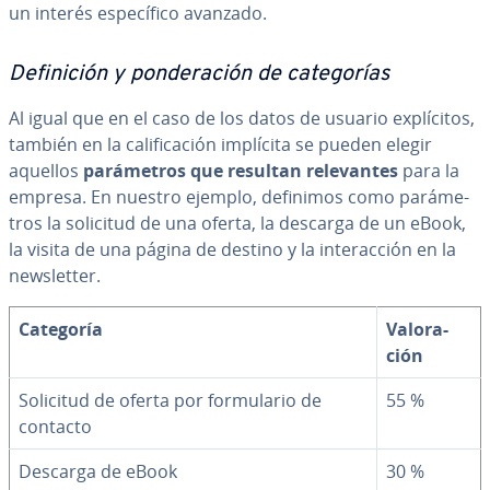
un interés es­pe­cí­fi­co avanzado.
De­fi­ni­ción y po­n­de­ra­ción de ca­te­go­rías
Al igual que en el caso de los datos de usuario ex­plí­ci­tos,
también en la ca­li­fi­ca­ción implícita se pueden elegir
aquellos
pa­rá­me­tros que resultan re­le­va­n­tes
para la
empresa. En nuestro ejemplo, definimos como pa­rá­me­
tros la solicitud de una oferta, la descarga de un eBook,
la visita de una página de destino y la in­ter­ac­ción en la
ne­w­s­le­t­ter.
Categoría
Va­lo­ra­
ción
Solicitud de oferta por fo­r­mu­la­rio de
55 %
contacto
Descarga de eBook
30 %