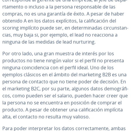
r­ta­me­n­to o incluso a la persona re­s­po­n­sa­ble de las
compras, no es una garantía de éxito. A pesar de haber
obtenido A en los datos ex­plí­ci­tos, la ca­li­fi­ca­ción del
scoring implícito puede ser, en de­te­r­mi­na­das ci­r­cu­n­s­ta­n­
cias, muy baja si, por ejemplo, el lead no reacciona a
ninguna de las medidas de lead nurturing.
Por otro lado, una gran muestra de interés por los
productos no tiene ningún valor si el perfil no presenta
ninguna coin­ci­de­n­cia con el perfil ideal. Uno de los
ejemplos clásicos en el ámbito del marketing B2B es una
persona de contacto que no tiene poder de decisión. En
el marketing B2C, por su parte, algunos datos de­mo­grá­fi­
cos, como pueden ser el salario, pueden hacer creer que
la persona no se encuentra en posición de comprar el
producto. A pesar de obtener una ca­li­fi­ca­ción implícita
alta, el contacto no resulta muy valioso.
Para poder in­te­r­pre­tar los datos co­rre­c­ta­me­n­te, ambas