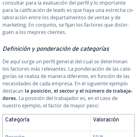
consultar para la eva­lua­ción del perfil y lo im­po­r­ta­n­te
para la ca­li­fi­ca­ción de leads es que haya una estrecha co­
la­bo­ra­ción entre los de­pa­r­ta­me­n­tos de ventas y de
marketing. En conjunto, se fijan los factores que di­s­ti­n­
guen a los mejores clientes.
De­fi­ni­ción y po­n­de­ra­ción de ca­te­go­rías
De aquí surge un perfil general del cual se de­te­r­mi­nan
los factores más re­le­va­n­tes. La po­n­de­ra­ción de las ca­te­
go­rías se realiza de manera diferente, en función de las
ne­ce­si­da­des de cada empresa. En el siguiente ejemplo
destacan
la posición, el sector y el número de tra­ba­ja­
do­res.
La posición del tra­ba­ja­dor es, en el caso de
nuestro ejemplo, el factor de mayor peso:
Categoría
Va­lo­ra­ción