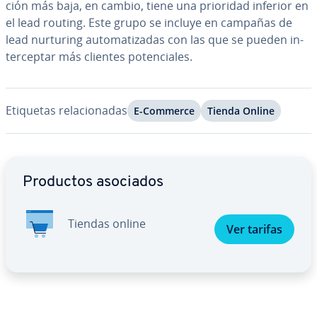
ción más baja, en cambio, tiene una prioridad inferior en
el lead routing. Este grupo se incluye en campañas de
lead nurturing au­to­ma­ti­za­das con las que se pueden in­
te­r­ce­p­tar más clientes po­te­n­cia­les.
Etiquetas re­la­cio­na­das
E-Commerce
Tienda Online
Ir al menú principal
Productos asociados
Tiendas online
Ver tarifas