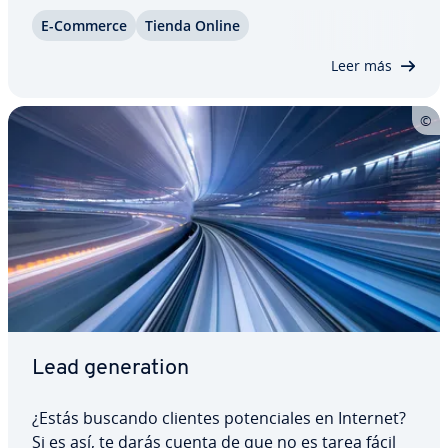
un gran error, porque la mayoría de in­te­re­sa­dos
E-Commerce
Tienda Online
todavía no están pre­pa­ra­dos para una oferta
concreta. Ahí es donde entra en juego el lead…
Leer más
Lead ge­ne­ra­tion
¿Estás buscando clientes po­te­n­cia­les en Internet?
Si es así, te darás cuenta de que no es tarea fácil