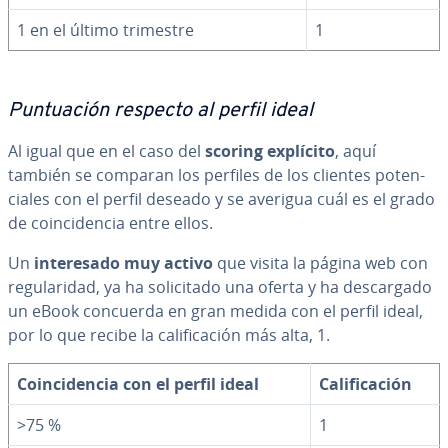
1 en el último trimestre
1
Pu­n­tua­ción respecto al perfil ideal
Al igual que en el caso del
scoring explícito
, aquí
también se comparan los perfiles de los clientes po­te­n­
cia­les con el perfil deseado y se averigua cuál es el grado
de coin­ci­de­n­cia entre ellos.
Un
in­te­re­sa­do muy activo
que visita la página web con
re­gu­la­ri­dad, ya ha so­li­ci­ta­do una oferta y ha de­s­ca­r­ga­do
un eBook concuerda en gran medida con el perfil ideal,
por lo que recibe la ca­li­fi­ca­ción más alta, 1.
Coin­ci­de­n­cia con el perfil ideal
Ca­li­fi­ca­ción
>75 %
1