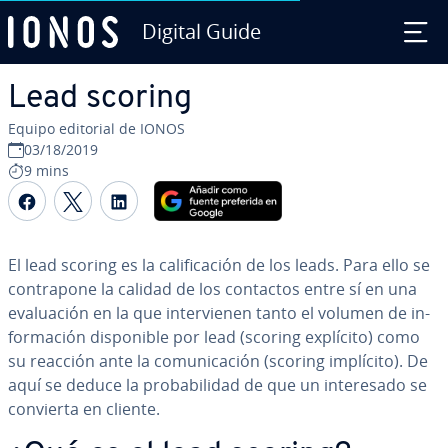
Digital Guide
Saltar al contenido principal
Lead scoring
Equipo editorial de IONOS
03/18/2019
9 mins
Compartir Facebook
Compartir Twitter
Compartir LinkedIn
El lead scoring es la ca­li­fi­ca­ción de los leads. Para ello se
co­n­tra­po­ne la calidad de los contactos entre sí en una
eva­lua­ción en la que in­te­r­vie­nen tanto el volumen de in­
fo­r­ma­ción di­s­po­ni­ble por lead (scoring explícito) como
su reacción ante la co­mu­ni­ca­ción (scoring implícito). De
aquí se deduce la pro­ba­bi­li­dad de que un in­te­re­sa­do se
convierta en cliente.