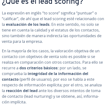
¿Qué es el lead scoring?
La expresión en inglés
“to score” significa “puntuar” o
“calificar”, de ahí que el lead scoring esté re­la­cio­na­do con
la
eva­lua­ción de los leads
. En este sentido, no solo se
tiene en cuenta la calidad y el estatus de los contactos,
sino también de manera indirecta las opo­r­tu­ni­da­des de
venta para la empresa.
En la mayoría de los casos, la va­lo­ra­ción objetiva de un
contacto con objetivos de venta solo es posible si se
realiza en co­m­pa­ra­ción con otros contactos. Para ello se
recurre a
dos criterios básicos:
por un lado, se
comprueba la
in­te­gri­dad de la in­fo­r­ma­ción del
contacto
(perfil de usuario), por eso se habla a este
respecto de in­fo­r­ma­ción explícita; por el otro, se analiza
la
reacción del lead
ante los diversos intentos de toma
de contacto (lead nurturing) y se obtiene, así, in­fo­r­ma­
ción implícita.