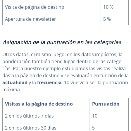
Visita de página de destino
10 %
Apertura de ne­w­s­le­t­ter
5 %
Asi­g­na­ción de la pu­n­tua­ción en las ca­te­go­rías
Otros datos, el mismo juego: en los datos im­plí­ci­tos, la
po­n­de­ra­ción también tiene lugar dentro de las ca­te­go­
rías. Para nuestro ejemplo es­tu­dia­mos las visitas rea­li­za­
das a la página de destino y se evaluarán en función de la
ac­tua­li­dad
y la
fre­cue­n­cia
. 10 vuelve a ser la pu­n­tua­ción
máxima.
Visitas a la página de destino
Pu­n­tua­ción
2 en los últimos 7 días
10
2 en los últimos 30 días
5