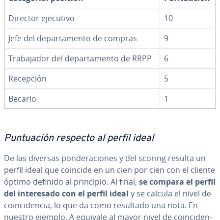
Director ejecutivo
10
Jefe del de­pa­r­ta­me­n­to de compras
9
Tra­ba­ja­dor del de­pa­r­ta­me­n­to de RRPP
6
Recepción
5
Becario
1
Pu­n­tua­ción respecto al perfil ideal
De las diversas po­n­de­ra­cio­nes y del scoring resulta un
perfil ideal que coincide en un cien por cien con el cliente
óptimo definido al principio. Al final,
se compara el perfil
del in­te­re­sa­do con el perfil ideal
y se calcula el nivel de
coin­ci­de­n­cia, lo que da como resultado una nota. En
nuestro ejemplo, A equivale al mayor nivel de coin­ci­de­n­