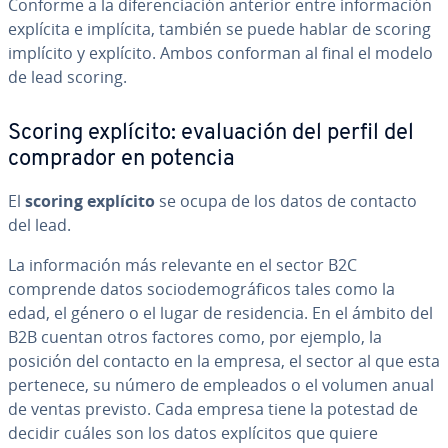
Conforme a la di­fe­re­n­cia­ción anterior entre in­fo­r­ma­ción
explícita e implícita, también se puede hablar de scoring
implícito y explícito. Ambos conforman al final el modelo
de lead scoring.
Scoring explícito: eva­lua­ción del perfil del
comprador en potencia
El
scoring explícito
se ocupa de los datos de contacto
del lead.
La in­fo­r­ma­ción más relevante en el sector B2C
comprende datos so­cio­de­mo­grá­fi­cos tales como la
edad, el género o el lugar de re­si­de­n­cia. En el ámbito del
B2B cuentan otros factores como, por ejemplo, la
posición del contacto en la empresa, el sector al que esta
pertenece, su número de empleados o el volumen anual
de ventas previsto. Cada empresa tiene la potestad de
decidir cuáles son los datos ex­plí­ci­tos que quiere