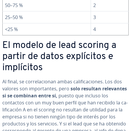
50–75 %
2
25–50 %
3
<25 %
4
El modelo de lead scoring a
partir de datos ex­plí­ci­tos e
im­plí­ci­tos
Al final, se co­rre­la­cio­nan ambas ca­li­fi­ca­cio­nes. Los dos
valores son im­po­r­ta­n­tes, pero
solo resultan re­le­va­n­tes
si se combinan entre sí,
puesto que incluso los
contactos con un muy buen perfil que han recibido la ca­
li­fi­ca­ción A en el scoring no resultan de utilidad para la
empresa si no tienen ningún tipo de interés por los
productos y los servicios. Y si el lead que se ha obtenido
co­rre­s­po­n­de al gerente de una empresa, al jefe de de­pa­