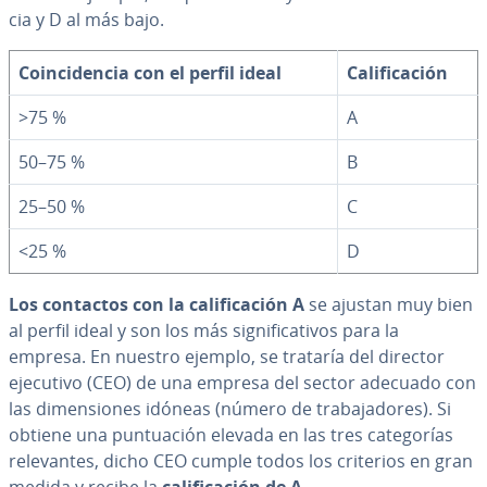
cia y D al más bajo.
Coin­ci­de­n­cia con el perfil ideal
Ca­li­fi­ca­ción
>75 %
A
50–75 %
B
25–50 %
C
<25 %
D
Los contactos con la ca­li­fi­ca­ción A
se ajustan muy bien
al perfil ideal y son los más si­g­ni­fi­ca­ti­vos para la
empresa. En nuestro ejemplo, se trataría del director
ejecutivo (CEO) de una empresa del sector adecuado con
las di­me­n­sio­nes idóneas (número de tra­ba­ja­do­res). Si
obtiene una pu­n­tua­ción elevada en las tres ca­te­go­rías
re­le­va­n­tes, dicho CEO cumple todos los criterios en gran