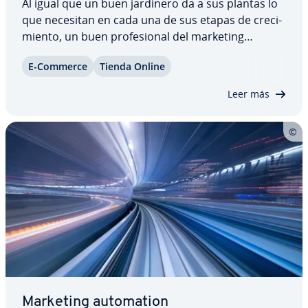
Al igual que un buen jardinero da a sus plantas lo
que necesitan en cada una de sus etapas de cre­ci­
mie­n­to, un buen pro­fe­sio­nal del marketing
también cuida las re­la­cio­nes con sus clientes. Rara
E-Commerce
Tienda Online
vez basta con un solo contacto para persuadir a
un in­te­re­sa­do en un producto de que lo…
Leer más
Marketing au­to­ma­tion