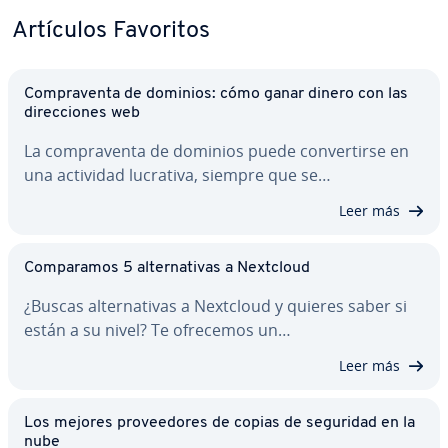
Artículos Favoritos
Co­m­pra­ve­n­ta de dominios: cómo ganar dinero con las
di­re­c­cio­nes web
La co­m­pra­ve­n­ta de dominios puede co­n­ve­r­ti­r­se en
una actividad lucrativa, siempre que se…
Leer más
Co­m­pa­ra­mos 5 al­te­r­na­ti­vas a Nextcloud
¿Buscas al­te­r­na­ti­vas a Nextcloud y quieres saber si
están a su nivel? Te ofrecemos un…
Leer más
Los mejores pro­vee­do­res de copias de seguridad en la
nube