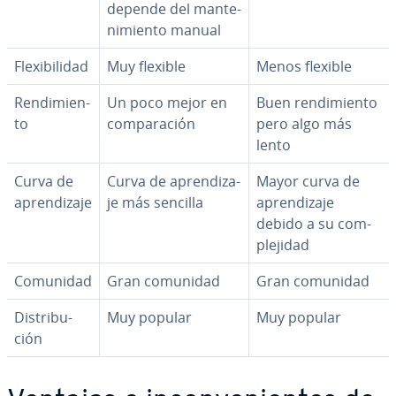
depende del ma­n­te­
ni­mie­n­to manual
Fle­xi­bi­li­dad
Muy flexible
Menos flexible
Re­n­di­mie­n­
Un poco mejor en
Buen re­n­di­mie­n­to
to
co­m­pa­ra­ción
pero algo más
lento
Curva de
Curva de apre­n­di­za­
Mayor curva de
apre­n­di­za­je
je más sencilla
apre­n­di­za­je
debido a su co­m­
ple­ji­dad
Comunidad
Gran comunidad
Gran comunidad
Di­s­tri­bu­
Muy popular
Muy popular
ción