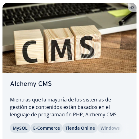
Alchemy CMS
Mientras que la mayoría de los sistemas de
gestión de co­n­te­ni­dos están basados en el
lenguaje de pro­gra­ma­ción PHP, Alchemy CMS
utiliza uno menos común pero más dinámico:
MySQL
E-Commerce
Tienda Online
Windows
Ruby. Como un co­m­ple­me­n­to de Ruby on Rails,
este gestor de co­n­te­ni­dos tiene acceso a cientos