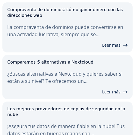
Co­m­pra­ve­n­ta de dominios: cómo ganar dinero con las
di­re­c­cio­nes web
La co­m­pra­ve­n­ta de dominios puede co­n­ve­r­ti­r­se en
una actividad lucrativa, siempre que se…
Leer más
Co­m­pa­ra­mos 5 al­te­r­na­ti­vas a Nextcloud
¿Buscas al­te­r­na­ti­vas a Nextcloud y quieres saber si
están a su nivel? Te ofrecemos un…
Leer más
Los mejores pro­vee­do­res de copias de seguridad en la
nube
¡Asegura tus datos de manera fiable en la nube! Tus
datos estarán en buenas manos con…