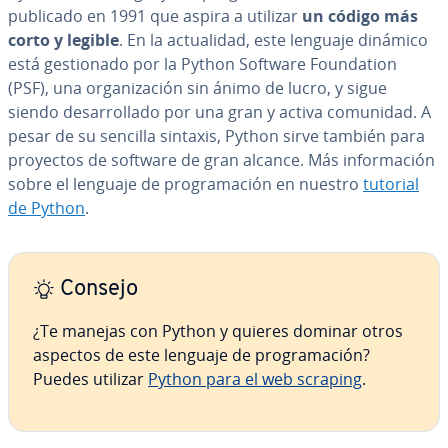
publicado en 1991 que aspira a utilizar
un código más
corto y legible
. En la ac­tua­li­dad, este lenguaje dinámico
está ge­s­tio­na­do por la Python Software Fou­n­da­tion
(PSF), una or­ga­ni­za­ción sin ánimo de lucro, y sigue
siendo de­sa­rro­lla­do por una gran y activa comunidad. A
pesar de su sencilla sintaxis, Python sirve también para
proyectos de software de gran alcance. Más in­fo­r­ma­ción
sobre el lenguaje de pro­gra­ma­ción en nuestro
tutorial
de Python
.
Consejo
¿Te manejas con Python y quieres dominar otros
aspectos de este lenguaje de pro­gra­ma­ción?
Puedes utilizar
Python para el web scraping
.