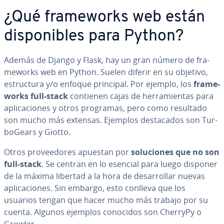
¿Qué fra­me­wo­r­ks web están
di­s­po­ni­bles para Python?
Además de Django y Flask, hay un gran número de fra­
me­wo­r­ks web en Python. Suelen diferir en su objetivo,
es­tru­c­tu­ra y/o enfoque principal. Por ejemplo, los
fra­me­
wo­r­ks full-stack
contienen cajas de he­rra­mie­n­tas para
apli­ca­cio­nes y otros programas, pero como resultado
son mucho más extensas. Ejemplos de­s­ta­ca­dos son Tu­r­
bo­Gea­rs y Giotto.
Otros pro­vee­do­res apuestan por
so­lu­cio­nes que no son
full-stack
. Se centran en lo esencial para luego disponer
de la máxima libertad a la hora de de­sa­rro­llar nuevas
apli­ca­cio­nes. Sin embargo, esto conlleva que los
usuarios tengan que hacer mucho más trabajo por su
cuenta. Algunos ejemplos conocidos son CherryPy o