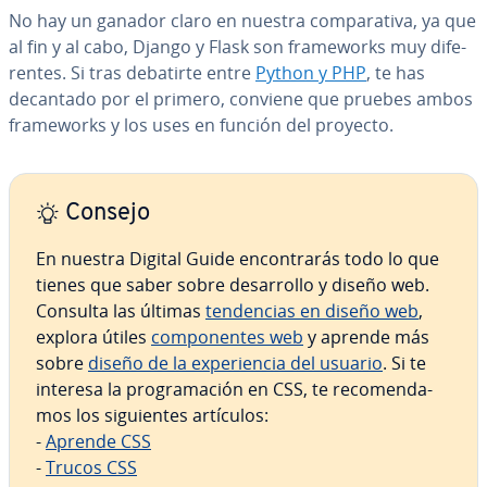
No hay un ganador claro en nuestra co­m­pa­ra­ti­va, ya que
al fin y al cabo, Django y Flask son fra­me­wo­r­ks muy di­fe­
re­n­tes. Si tras debatirte entre
Python y PHP
, te has
decantado por el primero, conviene que pruebes ambos
fra­me­wo­r­ks y los uses en función del proyecto.
Consejo
En nuestra Digital Guide en­co­n­tra­rás todo lo que
tienes que saber sobre de­sa­rro­llo y diseño web.
Consulta las últimas
te­n­de­n­cias en diseño web
,
explora útiles
co­m­po­ne­n­tes web
y aprende más
sobre
diseño de la ex­pe­rie­n­cia del usuario
. Si te
interesa la pro­gra­ma­ción en CSS, te re­co­me­n­da­
mos los si­guie­n­tes artículos:
-
Aprende CSS
-
Trucos CSS