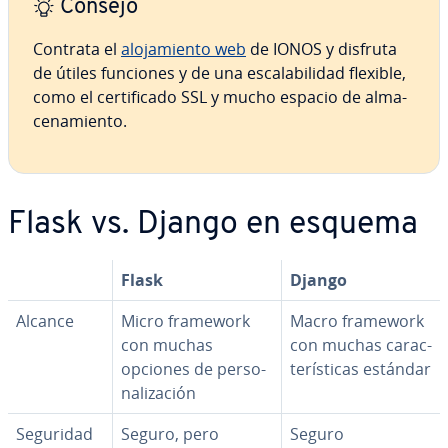
Consejo
Contrata el
alo­ja­mie­n­to web
de IONOS y disfruta
de útiles funciones y de una es­ca­la­bi­li­dad flexible,
como el ce­r­ti­fi­ca­do SSL y mucho espacio de al­ma­
ce­na­mie­n­to.
Flask vs. Django en esquema
Flask
Django
Alcance
Micro framework
Macro framework
con muchas
con muchas ca­ra­c­
opciones de pe­r­so­
te­rí­s­ti­cas estándar
na­li­za­ción
Seguridad
Seguro, pero
Seguro