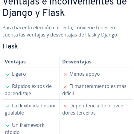
Ventajas e in­co­n­ve­nie­n­tes de
Django y Flask
Para hacer la elección correcta, conviene tener en
cuenta las ventajas y de­s­ve­n­ta­jas de Flask y Django:
Flask
Ventajas
De­s­ve­n­ta­jas
✓
✗
Ligero
Menos apoyo
✓
✗
Rápidos éxitos de
El ma­n­te­ni­mie­n­to es más
apre­n­di­za­je
difícil
✓
✗
La fle­xi­bi­li­dad es in­i­
De­pe­n­de­n­cia de pro­vee­
gua­la­ble
do­res terceros
✓
Un framework
rápido