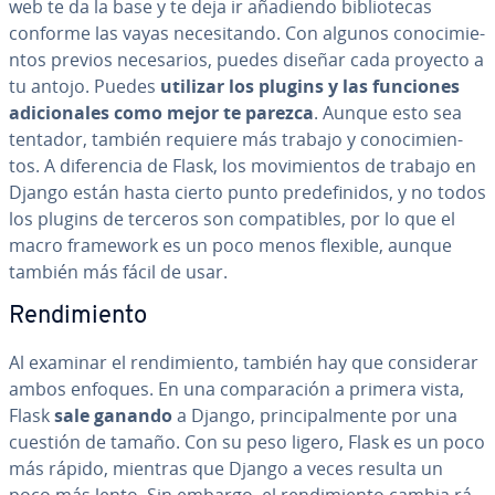
web te da la base y te deja ir añadiendo bi­blio­te­cas
conforme las vayas ne­ce­si­ta­n­do. Con algunos co­no­ci­mie­
n­tos previos ne­ce­sa­rios, puedes diseñar cada proyecto a
tu antojo. Puedes
utilizar los plugins y las funciones
adi­cio­na­les como mejor te parezca
. Aunque esto sea
tentador, también requiere más trabajo y co­no­ci­mie­n­
tos. A di­fe­re­n­cia de Flask, los mo­vi­mie­n­tos de trabajo en
Django están hasta cierto punto pre­de­fi­ni­dos, y no todos
los plugins de terceros son co­m­pa­ti­bles, por lo que el
macro framework es un poco menos flexible, aunque
también más fácil de usar.
Re­n­di­mie­n­to
Al examinar el re­n­di­mie­n­to, también hay que co­n­si­de­rar
ambos enfoques. En una co­m­pa­ra­ción a primera vista,
Flask
sale ganando
a Django, pri­n­ci­pa­l­me­n­te por una
cuestión de tamaño. Con su peso ligero, Flask es un poco
más rápido, mientras que Django a veces resulta un