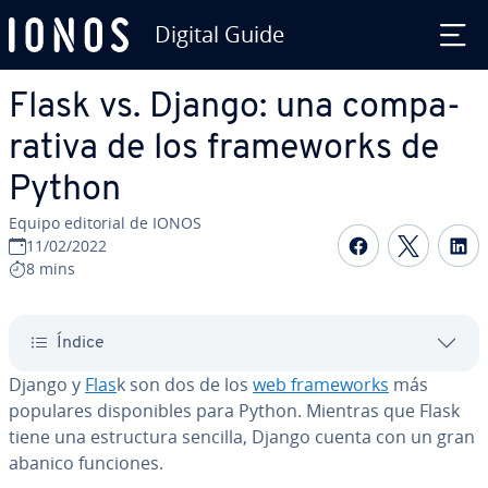
Digital Guide
Saltar al contenido principal
Flask vs. Django: una co­m­pa­
ra­ti­va de los fra­me­wo­r­ks de
Python
Equipo editorial de IONOS
Compartir 
Compar
C
11/02/2022
8 mins
Índice
Django y
Flas
k son dos de los
web fra­me­wo­r­ks
más
populares di­s­po­ni­bles para Python. Mientras que Flask
tiene una es­tru­c­tu­ra sencilla, Django cuenta con un gran
abanico funciones.