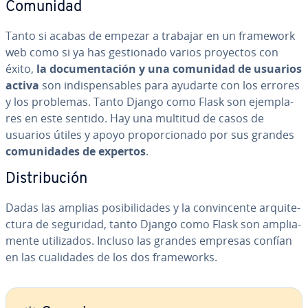
Comunidad
Tanto si acabas de empezar a trabajar en un framework
web como si ya has ge­s­tio­na­do varios proyectos con
éxito,
la do­cu­me­n­ta­ción y una comunidad de usuarios
activa
son in­di­s­pe­n­sa­bles para ayudarte con los errores
y los problemas. Tanto Django como Flask son eje­m­pla­
res en este sentido. Hay una multitud de casos de
usuarios útiles y apoyo pro­po­r­cio­na­do por sus grandes
co­mu­ni­da­des de expertos
.
Di­s­tri­bu­ción
Dadas las amplias po­si­bi­li­da­des y la co­n­vi­n­ce­n­te ar­qui­te­
c­tu­ra de seguridad, tanto Django como Flask son am­plia­
me­n­te uti­li­za­dos. Incluso las grandes empresas confían
en las cua­li­da­des de los dos fra­me­wo­r­ks.