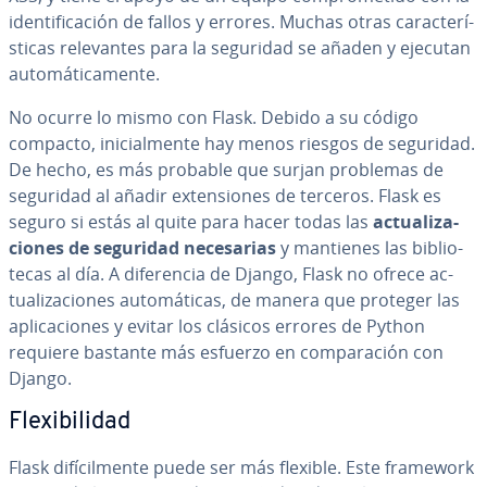
ide­n­ti­fi­ca­ción de fallos y errores. Muchas otras ca­ra­c­te­rí­
s­ti­cas re­le­va­n­tes para la seguridad se añaden y ejecutan
au­to­má­ti­ca­me­n­te.
No ocurre lo mismo con Flask. Debido a su código
compacto, ini­cia­l­me­n­te hay menos riesgos de seguridad.
De hecho, es más probable que surjan problemas de
seguridad al añadir ex­te­n­sio­nes de terceros. Flask es
seguro si estás al quite para hacer todas las
ac­tua­li­za­
cio­nes de seguridad ne­ce­sa­rias
y mantienes las bi­blio­
te­cas al día. A di­fe­re­n­cia de Django, Flask no ofrece ac­
tua­li­za­cio­nes au­to­má­ti­cas, de manera que proteger las
apli­ca­cio­nes y evitar los clásicos errores de Python
requiere bastante más esfuerzo en co­m­pa­ra­ción con
Django.
Fle­xi­bi­li­dad
Flask di­fí­ci­l­me­n­te puede ser más flexible. Este framework