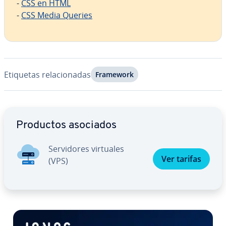
-
CSS en HTML
-
CSS Media Queries
Etiquetas re­la­cio­na­das
Framework
Ir al menú principal
Productos asociados
Se­r­vi­do­res virtuales
Ver tarifas
(VPS)