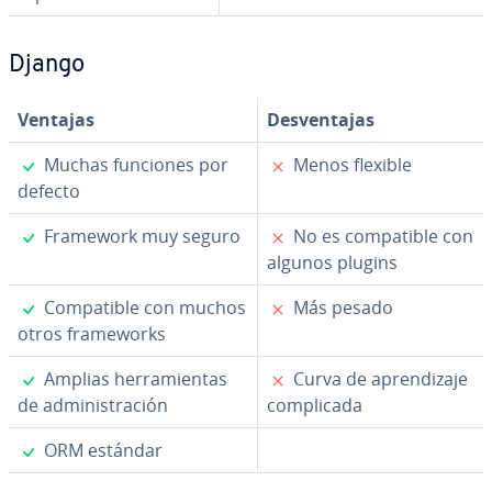
Django
Ventajas
De­s­ve­n­ta­jas
✓
✗
Muchas funciones por
Menos flexible
defecto
✓
✗
Framework muy seguro
No es co­m­pa­ti­ble con
algunos plugins
✓
✗
Co­m­pa­ti­ble con muchos
Más pesado
otros fra­me­wo­r­ks
✓
✗
Amplias he­rra­mie­n­tas
Curva de apre­n­di­za­je
de ad­mi­ni­s­tra­ción
co­m­pli­ca­da
✓
ORM estándar