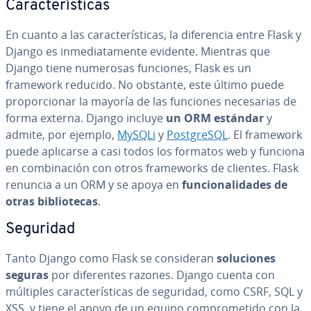
Ca­ra­c­te­rí­s­ti­cas
En cuanto a las ca­ra­c­te­rí­s­ti­cas, la di­fe­re­n­cia entre Flask y
Django es in­me­dia­ta­me­n­te evidente. Mientras que
Django tiene numerosas funciones, Flask es un
framework reducido. No obstante, este último puede
pro­po­r­cio­nar la mayoría de las funciones ne­ce­sa­rias de
forma externa. Django incluye
un ORM estándar
y
admite, por ejemplo,
MySQLi
y
Po­s­t­gre­S­QL
. El framework
puede aplicarse a casi todos los formatos web y funciona
en co­m­bi­na­ción con otros fra­me­wo­r­ks de clientes. Flask
renuncia a un ORM y se apoya en
fu­n­cio­na­li­da­des de
otras bi­blio­te­cas
.
Seguridad
Tanto Django como Flask se co­n­si­de­ran
so­lu­cio­nes
seguras
por di­fe­re­n­tes razones. Django cuenta con
múltiples ca­ra­c­te­rí­s­ti­cas de seguridad, como CSRF, SQL y
XSS, y tiene el apoyo de un equipo co­m­pro­me­ti­do con la