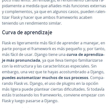
poco más lento. Sin embargo, el re­n­di­mie­n­to cambia rá­
pi­da­me­n­te a medida que añades más funciones externas
y co­m­ple­me­n­tos, ya que en algunos casos, pueden ra­le­n­
ti­zar Flask y hacer que ambos fra­me­wo­r­ks acaben
teniendo un re­n­di­mie­n­to similar.
Curva de apre­n­di­za­je
Flask es li­ge­ra­me­n­te más fácil de aprender a manejar, en
parte porque el framework es más pequeño y, por tanto,
más fácil de usar. Django tiene una
curva de apre­n­di­za­
je más pro­nu­n­cia­da
, ya que lleva tiempo fa­mi­lia­ri­zar­se
con la es­tru­c­tu­ra y las ca­ra­c­te­rí­s­ti­cas es­pe­cia­les. Sin
embargo, una vez que te hayas aco­s­tu­m­bra­do a Django,
puedes au­to­ma­ti­zar muchos de sus procesos
. Co­m­pa­
ra­n­do Flask vs. Django, el uso de plugins en la opción
más ligera puede plantear ciertas di­fi­cu­l­ta­des. Si todavía
estás tra­s­tea­n­do los fra­me­wo­r­ks, conviene empezar con
Flask y luego pasarse a Django.