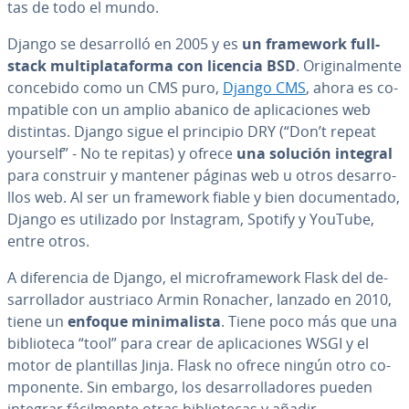
tas de todo el mundo.
Django se de­sa­rro­lló en 2005 y es
un framework full-
stack mu­l­ti­pla­ta­fo­r­ma con licencia BSD
. Ori­gi­na­l­me­n­te
concebido como un CMS puro,
Django CMS
, ahora es co­
m­pa­ti­ble con un amplio abanico de apli­ca­cio­nes web
distintas. Django sigue el principio DRY (“Don’t repeat
yourself” - No te repitas) y ofrece
una solución integral
para construir y mantener páginas web u otros de­sa­rro­
llos web. Al ser un framework fiable y bien do­cu­me­n­ta­do,
Django es utilizado por Instagram, Spotify y YouTube,
entre otros.
A di­fe­re­n­cia de Django, el mi­cro­fra­me­wo­rk Flask del de­
sa­rro­lla­dor austriaco Armin Ronacher, lanzado en 2010,
tiene un
enfoque mi­ni­ma­li­s­ta
. Tiene poco más que una
bi­blio­te­ca “tool” para crear de apli­ca­cio­nes WSGI y el
motor de pla­n­ti­llas Jinja. Flask no ofrece ningún otro co­
m­po­ne­n­te. Sin embargo, los de­sa­rro­lla­do­res pueden