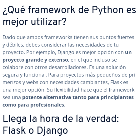
¿Qué framework de Python es
mejor utilizar?
Dado que ambos fra­me­wo­r­ks tienen sus puntos fuertes
y débiles, debes co­n­si­de­rar las ne­ce­si­da­des de tu
proyecto. Por ejemplo, Django es mejor opción con
un
proyecto grande y extenso
, en el que incluso se
colabore con otros de­sa­rro­lla­do­res. Es una solución
segura y funcional. Para proyectos más pequeños de pri­
me­ri­zos y webs con ne­ce­si­da­des ca­m­bia­n­tes, Flask es
una mejor opción. Su fle­xi­bi­li­dad hace que el framework
sea una
potente al­te­r­na­ti­va tanto para pri­n­ci­pia­n­tes
como para pro­fe­sio­na­les
.
Llega la hora de la verdad:
Flask o Django