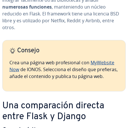
integrar fá­ci­l­me­n­te otras bi­blio­te­cas y añadir
numerosas funciones
, ma­n­te­nie­n­do un núcleo
reducido en Flask. El framework tiene una licencia BSD
libre y es utilizado por Netflix, Reddit y Airbnb, entre
otros.
Consejo
Crea una página web pro­fe­sio­nal con
MyWebsite
Now
de IONOS. Se­le­c­cio­na el diseño que prefieras,
añade el contenido y publica tu página web.
Una co­m­pa­ra­ción directa
entre Flask y Django