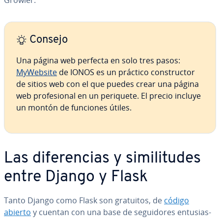
Growler.
Consejo
Una página web perfecta en solo tres pasos:
MyWebsite
de IONOS es un práctico co­n­s­tru­c­tor
de sitios web con el que puedes crear una página
web pro­fe­sio­nal en un periquete. El precio incluye
un montón de funciones útiles.
Las di­fe­re­n­cias y si­mi­li­tu­des
entre Django y Flask
Tanto Django como Flask son gratuitos, de
código
abierto
y cuentan con una base de se­gui­do­res en­tu­sia­s­