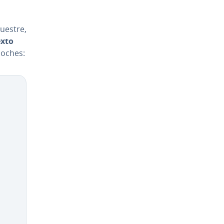
uestre,
exto
coches: