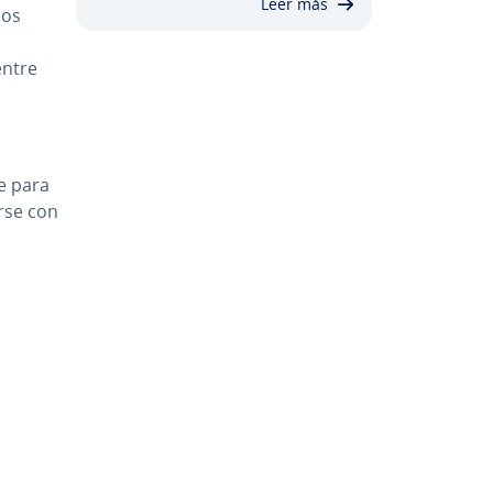
Leer más
los
entre
e para
rse con