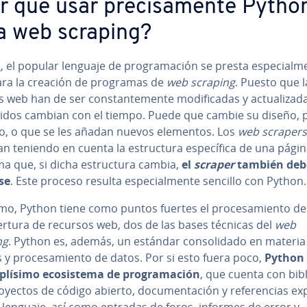
r qué usar pre­ci­sa­me­n­te Pytho
a web scraping?
n
, el popular lenguaje de pro­gra­ma­ción se presta es­pe­cia­l­me
ara la creación de programas de
web scraping
. Puesto que l
web han de ser co­n­s­ta­n­te­me­n­te mo­di­fi­ca­das y ac­tua­li­za­
­ni­dos cambian con el tiempo. Puede que cambie su diseño, 
o, o que se les añadan nuevos elementos. Los
web scrapers
llan teniendo en cuenta la es­tru­c­tu­ra es­pe­cí­fi­ca de una pág
a que, si dicha es­tru­c­tu­ra cambia,
el
scraper
también deb
­se
. Este proceso resulta es­pe­cia­l­me­n­te sencillo con Python.
o, Python tiene como puntos fuertes el pro­ce­sa­mie­n­to de
ertura de recursos web, dos de las bases técnicas del
web
ng
. Python es, además, un estándar co­n­so­li­da­do en materia
s y pro­ce­sa­mie­n­to de datos. Por si esto fuera poco,
Python 
ísimo eco­si­s­te­ma de pro­gra­ma­ción
, que cuenta con bi­bl
yectos de código abierto, do­cu­me­n­ta­ción y re­fe­re­n­cias ex­pli
 lenguaje, así como entradas de foros, informes de error y