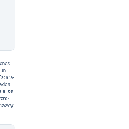
ches
 un
­ca­ra­
cados
 a los
scra­
raping