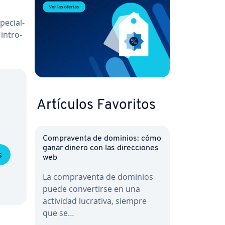
­cia­l­
in­tro­
Artículos Favoritos
Co­m­pra­ve­n­ta de dominios: cómo
ganar dinero con las di­re­c­cio­nes
s
web
La co­m­pra­ve­n­ta de dominios
puede co­n­ve­r­ti­r­se en una
actividad lucrativa, siempre
que se…