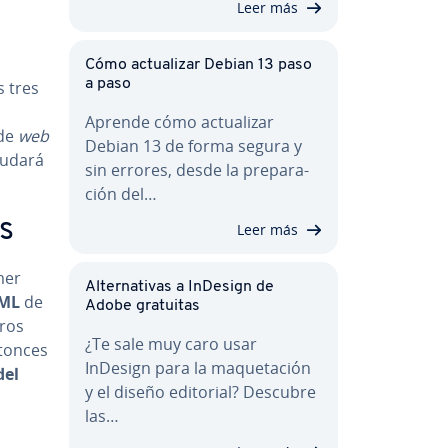
Leer más
Cómo ac­tua­li­zar Debian 13 paso
a paso
s tres
s
Aprende cómo ac­tua­li­zar
 de
web
Debian 13 de forma segura y
ayudará
sin errores, desde la pre­pa­ra­
ción del…
s
Leer más
mer
Al­te­r­na­ti­vas a InDesign de
TML
de
Adobe gratuitas
aros
¿Te sale muy caro usar
tonces
InDesign para la ma­que­ta­ción
del
y el diseño editorial? Descubre
las…