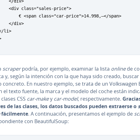
    </div>

    <div class="sales-price">

        € <span class="car-price">14.998,—</span>

    </div>  

</li>    

    

b
scraper
podría, por ejemplo, examinar la lista
online
de co
a y, según la intención con la que haya sido creado, buscar
concreto. En nuestro ejemplo, se trata de un Vo­l­k­s­wa­gen Es
En el texto fuente, la marca y el modelo del coche están indi
s clases CSS
car-make
y
car-model
, re­s­pe­c­ti­va­me­n­te.
Gracias
s de las clases, los datos buscados pueden extraerse o
fá­ci­l­me­n­te
. A co­n­ti­nua­ción, pre­se­n­ta­mos el ejemplo de
sc
­po­n­die­n­te con Beau­ti­fu­l­Soup: