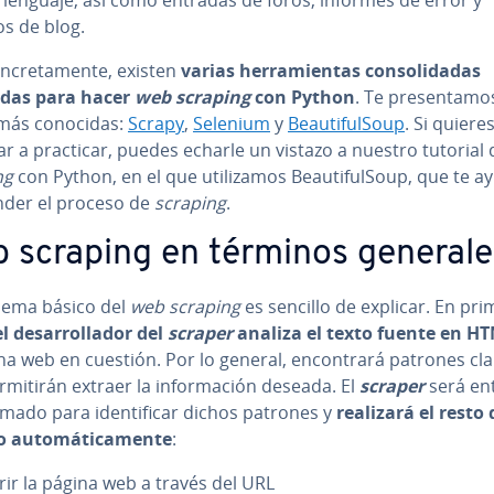
os de blog.
n­cre­ta­me­n­te, existen
varias he­rra­mie­n­tas co­n­so­li­da­das
das para hacer
web scraping
con Python
. Te pre­se­n­ta­mo
 más conocidas:
Scrapy
,
Selenium
y
Beau­ti­fu­l­Soup
. Si quiere
r a practicar, puedes echarle un vistazo a nuestro tutorial
ng
con Python, en el que uti­li­za­mos Beau­ti­fu­l­Soup, que te 
nder el proceso de
scraping
.
 scraping en términos generale
uema básico del
web scraping
es sencillo de explicar. En pri
el de­sa­rro­lla­dor del
scraper
analiza el texto fuente en H
na web en cuestión. Por lo general, en­co­n­tra­rá patrones cl
r­mi­ti­rán extraer la in­fo­r­ma­ción deseada. El
scraper
será en
­ma­do para ide­n­ti­fi­car dichos patrones y
realizará el resto 
 au­to­má­ti­ca­me­n­te
:
rir la página web a través del URL