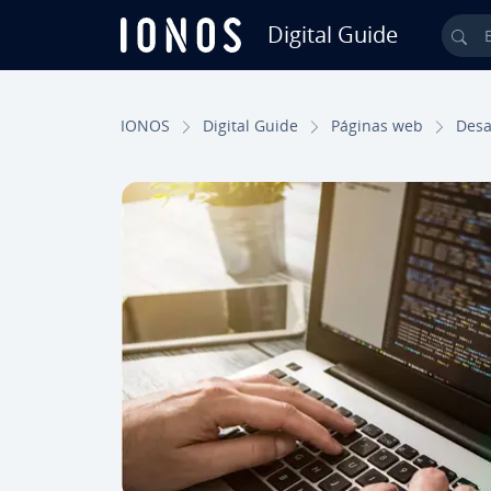
Digital Guide
Bus
Saltar al contenido principal
IONOS
Digital Guide
Páginas web
De­sa