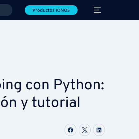
Productos IONOS
ing con Python:
ción y tutorial
Compartir Facebook
Compartir Twitte
Compartir L