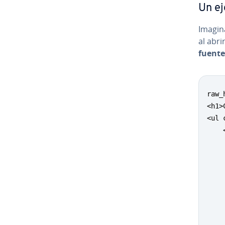
Un ej
Imagin
al abri
fuente
raw_
<h1>
<ul 
    
    
    
    
    
    
    
    