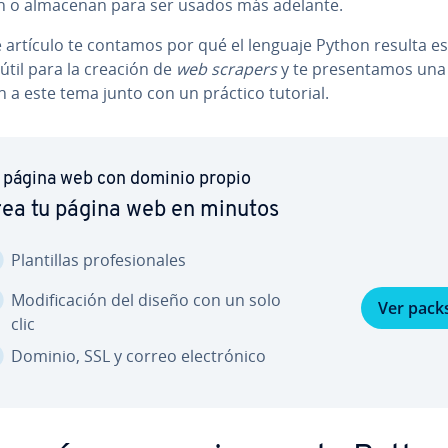
n o almacenan para ser usados más adelante.
 artículo te contamos por qué el lenguaje Python resulta es­pe
 útil para la creación de
web scrapers
y te
pre­se­n­ta­mos una 
ón a este tema junto con un práctico tutorial.
 página web con dominio propio
ea tu página web en minutos
Pla­n­ti­llas pro­fe­sio­na­les
Mo­di­fi­ca­ción del diseño con un solo
Ver pack
clic
Dominio, SSL y correo ele­c­tró­ni­co