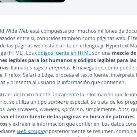
ld Wide Web está compuesta por muchos millones de do­cu­
lazados entre sí, conocidos también como páginas web. El t
 de las páginas web está escrito en el lenguaje Hypertext M
ge (HTML). Los
códigos fuente en HTML
son una
mezcla de i
­nes legibles para los humanos y códigos legibles para las
nas
, llamados
tags
o
etiquetas
. El navegador, como puede 
 Firefox, Safari o Edge, procesa el texto fuente, in­te­r­pre­ta 
as y presenta al usuario la in­fo­r­ma­ción que contienen.
traer del texto fuente úni­ca­me­n­te la in­fo­r­ma­ción que le in
rio, se utiliza un tipo
software
especial. Se trata de los pro
dos
web scrapers
,
crawlers
,
spiders
o, si­m­ple­me­n­te,
bots
, q
an el texto fuente de las páginas en busca de patrones
tos
y extraen la in­fo­r­ma­ción que contienen. Los datos co­n­s
ediante
web scraping
po­s­te­rio­r­me­n­te se resumen, combina