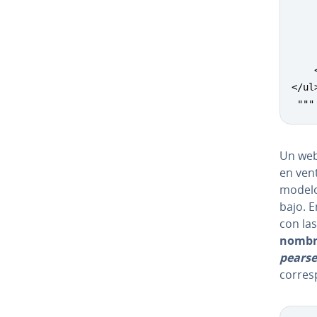
    
    
    
    
    
</ul>
 """
Un we
en vent
modelo 
ba­jo. 
con la
nombre
pear­se
co­rre­s