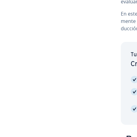
evalúa
En este
me­n­te
du­c­ci
Tu
Cr