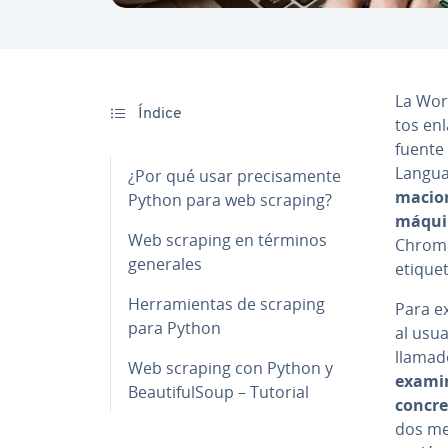
La Wor
Índice
tos en
fuente
Langua
¿Por qué usar pre­ci­sa­me­n­te
ma­cio
Python para web scraping?
máqui
Web scraping en términos
Chrome,
generales
etiquet
He­rra­mie­n­tas de scraping
Para ex
para Python
al usua
llama
Web scraping con Python y
examin
Beau­ti­fu­l­Soup – Tutorial
concre
dos m