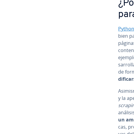
¿Po
par
Pytho
bien p
páginas 
co­n­te
ejempl
sa­rro­
de form
di­fi­car
Asimism
y la ap
scrapi
análisi
un ampl
cas, pro
vas del