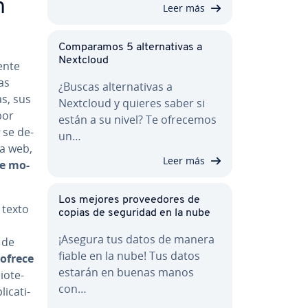
n
Leer más
Co­m­pa­ra­mos 5 al­te­r­na­ti­vas a
Nextcloud
­n­te
as
¿Buscas al­te­r­na­ti­vas a
das, sus
Nextcloud y quieres saber si
por
están a su nivel? Te ofrecemos
se de­
un…
ina web,
Leer más
e mo­
Los mejores pro­vee­do­res de
 texto
copias de seguridad en la nube
¡Asegura tus datos de manera
 de
fiable en la nube! Tus datos
ofrece
estarán en buenas manos
io­te­
con…
­ca­ti­