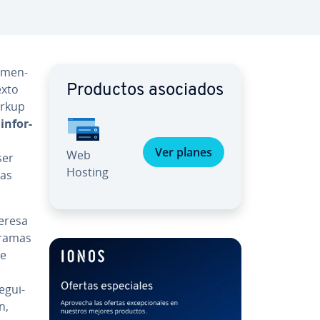
me­n­
exto
Productos asociados
arkup
n­fo­r­
Ver planes
Web
ser
Hosting
las
teresa
gramas
ue
e­gui­
n,