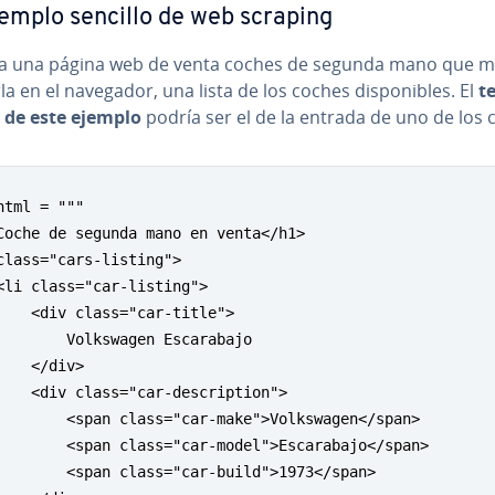
emplo sencillo de web scraping
a una página web de venta coches de segunda mano que m
rla en el navegador, una lista de los coches di­s­po­ni­bles. El
t
 de este ejemplo
podría ser el de la entrada de uno de los 
html = """

Coche de segunda mano en venta</h1>

class="cars-listing">

<li class="car-listing">

    <div class="car-title">

        Volkswagen Escarabajo

    </div>

    <div class="car-description">

        <span class="car-make">Volkswagen</span>

        <span class="car-model">Escarabajo</span>

        <span class="car-build">1973</span>
