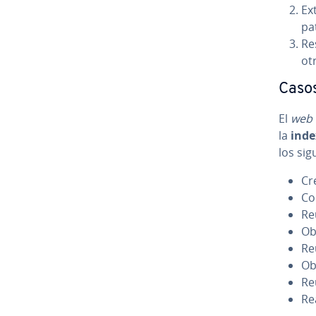
Ext
pa
Re
ot
Casos
El
web 
la
in­de
los si­
Cr
Co
Re
Ob
Reu
Ob
Reu
Rea