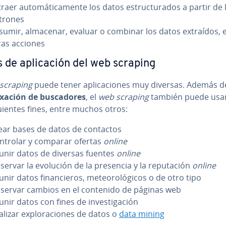
raer au­to­má­ti­ca­me­n­te los datos es­tru­c­tu­ra­dos a partir de 
trones
sumir, almacenar, evaluar o combinar los datos extraídos, 
ras acciones
 de apli­ca­ción del web scraping
scraping
puede tener apli­ca­cio­nes muy diversas. Además d
­xa­ción de bu­s­ca­do­res
, el
web scraping
también puede usa
guie­n­tes fines, entre muchos otros:
ear bases de datos de contactos
ntrolar y comparar ofertas
online
unir datos de diversas fuentes
online
servar la evolución de la presencia y la repu­tación
online
nir datos fi­na­n­cie­ros, me­teo­ro­ló­gi­cos o de otro tipo
servar cambios en el contenido de páginas web
nir datos con fines de in­ve­s­ti­ga­ción
lizar ex­plo­ra­cio­nes de datos o
data mining