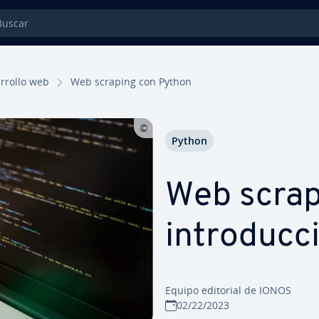
car
­rro­llo web
Web scraping con Python
Python
Web scrap
in­tro­du­c­
Equipo editorial de IONOS
02/22/2023