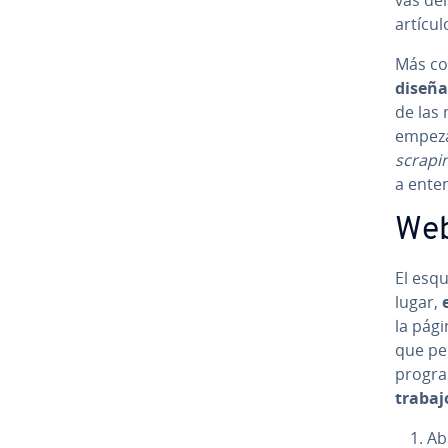
artícul
Más co­
diseña
de las
empeza
scrapi
a ente
Web
El esq
lugar,
la pági
que pe­
pro­gra
trabajo
Ab